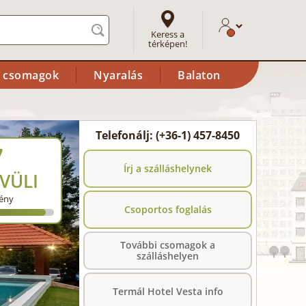
Keress a
térképen!
i csomagok
Nyaralás
Balaton
Telefonálj: (+36-1) 457-8450
7
Írj a szálláshelynek
VÜLI
ény
Csoportos foglalás
További csomagok a
szálláshelyen
Termál Hotel Vesta info