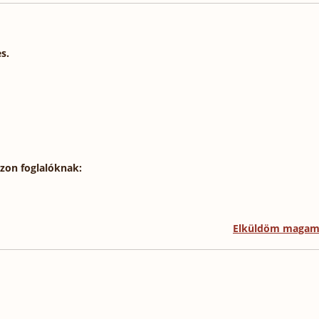
s.
szon foglalóknak:
Elküldöm maga