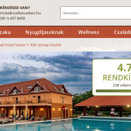
KÉRDÉSED VAN?
iroda@szallasvadasz.hu
(06 1) 457 8450
szaka
Nyugdíjasoknak
Wellness
Család
ál Hotel Vesta
>>
Két ünnep között
4.
RENDKÍ
238
vélem