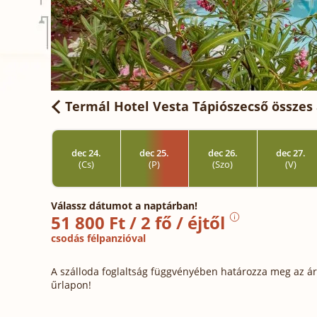
Termál Hotel Vesta Tápiószecső
összes 
dec 24.
dec 25.
dec 26.
dec 27.
(Cs)
(P)
(Szo)
(V)
Válassz dátumot a naptárban!
51 800 Ft / 2 fő / éjtől
csodás félpanzióval
A szálloda foglaltság függvényében határozza meg az ára
űrlapon!