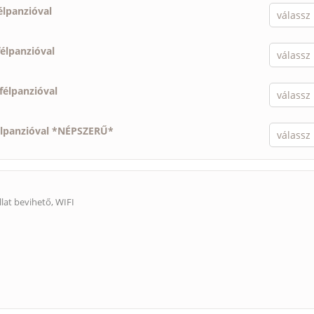
élpanzióval
félpanzióval
félpanzióval
élpanzióval *NÉPSZERŰ*
llat bevihető
, WIFI