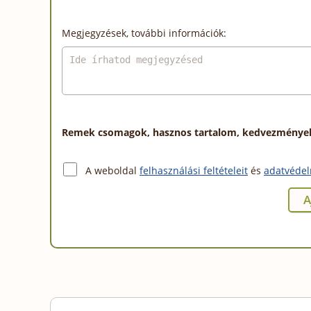
Megjegyzések, további információk:
Remek csomagok, hasznos tartalom, kedvezmények a
A weboldal
felhasználási feltételeit
és
adatvédel