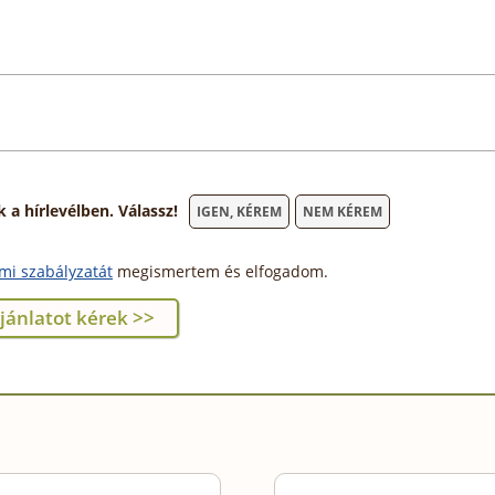
 hírlevélben. Válassz!
IGEN, KÉREM
NEM KÉREM
mi szabályzatát
megismertem és elfogadom.