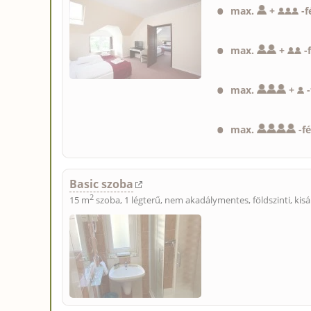
max.
+
-
f
max.
+
-
max.
+
-
max.
-
f
Basic szoba
2
15 m
szoba, 1 légterű, nem akadálymentes, földszinti,
kisá