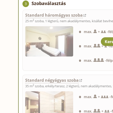
Szobaválasztás
3
Standard háromágyas szoba
2
25 m
szoba, 1 légterű, nem akadálymentes,
kisállat bevih
max.
+
-
fé
max.
+
-
fé
max.
-
fél
Standard négyágyas szoba
2
35 m
szoba, erkély/terasz, 2 légterű, nem akadálymentes, 
max.
+
-
f
max.
+
-