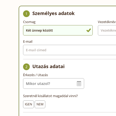
Személyes adatok
1
Csomag
Vezetéknév
Két ünnep között
E-mail
Utazás adatai
2
Érkezés / Utazás
Szeretnél kisállatot magaddal vinni?
IGEN
NEM