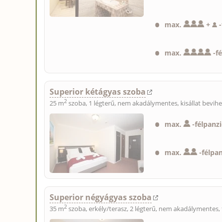
max.
+
-
max.
-
f
Superior kétágyas szoba
2
25 m
szoba, 1 légterű, nem akadálymentes,
kisállat bevih
max.
-
félpanz
max.
-
félpa
Superior négyágyas szoba
2
35 m
szoba, erkély/terasz, 2 légterű, nem akadálymentes, 