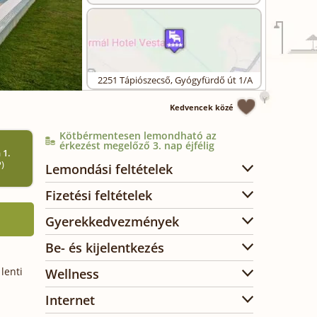
2251
Tápiószecső
,
Gyógyfürdő út 1/A
Kedvencek közé
Kötbérmentesen lemondható az
érkezést megelőző 3. nap éjfélig
 1.
P)
Lemondási feltételek
Fizetési feltételek
Gyerekkedvezmények
Be- és kijelentkezés
lenti
Wellness
Internet