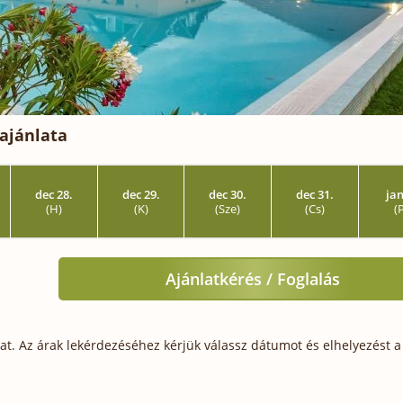
ajánlata
dec 28.
dec 29.
dec 30.
dec 31.
jan
(H)
(K)
(Sze)
(Cs)
(
Ajánlatkérés / Foglalás
t. Az árak lekérdezéséhez kérjük válassz dátumot és elhelyezést a 