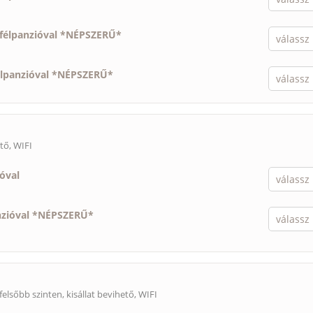
félpanzióval *NÉPSZERŰ*
élpanzióval *NÉPSZERŰ*
ető
, WIFI
ióval
nzióval *NÉPSZERŰ*
felsőbb szinten,
kisállat bevihető
, WIFI