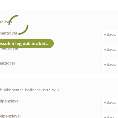
ető
, WIFI
lpanzióval
lpanzióval
panzióval
felsőbb szinten,
kisállat bevihető
, WIFI
élpanzióval
félpanzióval