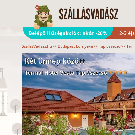
Belépő Hűségakciók: akár -28%
2-3 éj
SzállásVadász.hu
>>
Budapest környéke
>>
Tápiószecső
>>
Term
Két ünnep között
Termál Hotel Vesta Tápiószecső