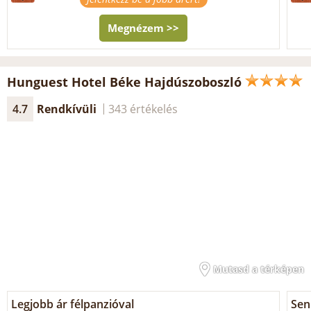
Megnézem >>
Hunguest Hotel Béke Hajdúszoboszló
4.7
Rendkívüli
343 értékelés
Mutasd a térképen
Legjobb ár félpanzióval
Seni