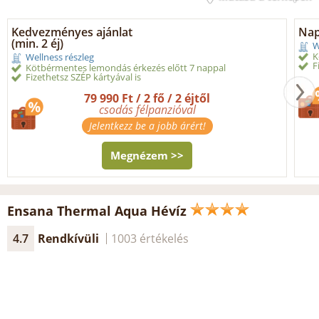
Kedvezményes ajánlat
Nap
(min. 2 éj)
W
K
Wellness részleg
F
Kötbérmentes lemondás érkezés előtt 7 nappal
Fizethetsz SZÉP kártyával is
79 990 Ft / 2 fő / 2 éjtől
csodás félpanzióval
Jelentkezz be a jobb árért!
Megnézem >>
Ensana Thermal Aqua Hévíz
4.7
Rendkívüli
1003 értékelés