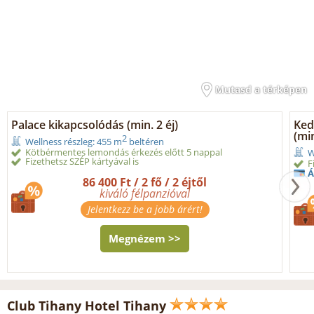
Mutasd a térképen
Palace kikapcsolódás (min. 2 éj)
Ked
(min
2
Wellness részleg: 455 m
beltéren
Kötbérmentes lemondás érkezés előtt 5 nappal
W
Fizethetsz SZÉP kártyával is
F
Á
86 400 Ft / 2 fő / 2 éjtől
kiváló félpanzióval
Jelentkezz be a jobb árért!
Megnézem >>
Club Tihany Hotel Tihany