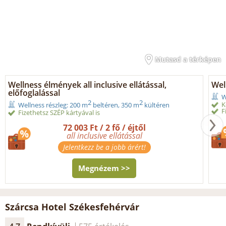
Mutasd a térképen
Wellness élmények all inclusive ellátással,
Wel
előfoglalással
W
2
2
K
Wellness részleg: 200 m
beltéren, 350 m
kültéren
F
Fizethetsz SZÉP kártyával is
72 003 Ft / 2 fő / éjtől
all inclusive ellátással
Jelentkezz be a jobb árért!
Megnézem >>
Szárcsa Hotel Székesfehérvár