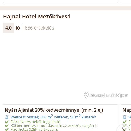
Hajnal Hotel Mezőkövesd
4.0
Jó
656 értékelés
Mutasd a térképen
Nyári Ajánlat 20% kedvezménnyel (min. 2 éj)
Nap
2
2
Wellness részleg: 300 m
beltéren, 50 m
kültéren
W
Előrefizetés nélkül foglalható
E
Kötbérmentes lemondás akár az érkezés napján is
K
Fizethetsz SZÉP kártyával is
F