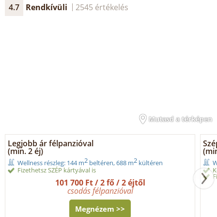
4.7
Rendkívüli
2545 értékelés
Mutasd a térképen
Legjobb ár félpanzióval
Szé
(min. 2 éj)
(min
2
2
Wellness részleg: 144 m
beltéren, 688 m
kültéren
W
Fizethetsz SZÉP kártyával is
K
F
101 700 Ft / 2 fő / 2 éjtől
csodás félpanzióval
Megnézem >>