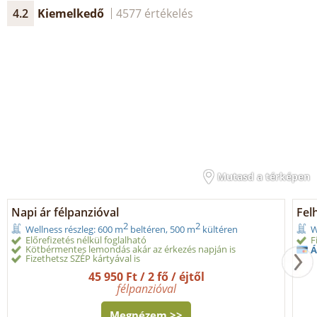
4.2
Kiemelkedő
4577 értékelés
Mutasd a térképen
Napi ár félpanzióval
Fel
2
2
Wellness részleg: 600 m
beltéren, 500 m
kültéren
W
Előrefizetés nélkül foglalható
F
Kötbérmentes lemondás akár az érkezés napján is
Á
Fizethetsz SZÉP kártyával is
45 950 Ft / 2 fő / éjtől
félpanzióval
Megnézem >>