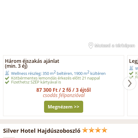
Mutasd a térképen
Három éjszakás ajánlat
Legj
(min. 3 éj)
W
2
2
K
Wellness részleg: 350 m
beltéren, 1900 m
kültéren
F
Kötbérmentes lemondás érkezés előtt 21 nappal
Fizethetsz SZÉP kártyával is
87 300 Ft / 2 fő / 3 éjtől
csodás félpanzióval
Megnézem >>
Silver Hotel Hajdúszoboszló