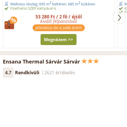
2
2
Wellness részleg: 695 m
beltéren, 685 m
kültéren
W
Fizethetsz SZÉP kártyával is
K
F
53 280 Ft / 2 fő / éjtől
kiváló félpanzióval
Jelentkezz be a jobb árért!
Megnézem >>
Ensana Thermal Sárvár Sárvár
4.7
Rendkívüli
2621 értékelés