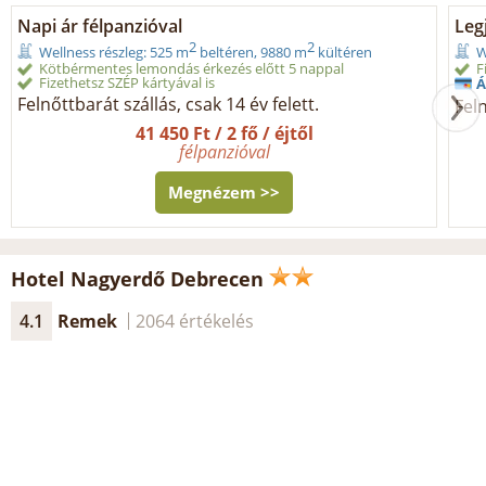
Napi ár félpanzióval
Legj
2
2
Wellness részleg: 525 m
beltéren, 9880 m
kültéren
W
Kötbérmentes lemondás érkezés előtt 5 nappal
F
Fizethetsz SZÉP kártyával is
Á
Felnőttbarát szállás, csak 14 év felett.
Feln
41 450 Ft / 2 fő / éjtől
félpanzióval
Megnézem >>
Hotel Nagyerdő Debrecen
4.1
Remek
2064 értékelés