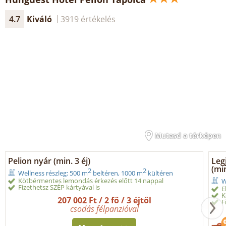
4.7
Kiváló
3919 értékelés
Mutasd a térképen
Pelion nyár (min. 3 éj)
Leg
(min
2
2
Wellness részleg: 500 m
beltéren, 1000 m
kültéren
Kötbérmentes lemondás érkezés előtt 14 nappal
W
Fizethetsz SZÉP kártyával is
E
K
207 002 Ft / 2 fő / 3 éjtől
F
csodás félpanzióval