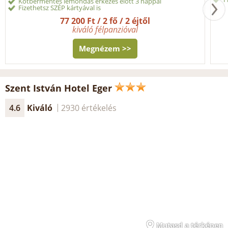
Kötbérmentes lemondás érkezés előtt 3 nappal
Fizethetsz SZÉP kártyával is
77 200 Ft / 2 fő / 2 éjtől
kiváló félpanzióval
Megnézem >>
Szent István Hotel Eger
4.6
Kiváló
2930 értékelés
Mutasd a térképen