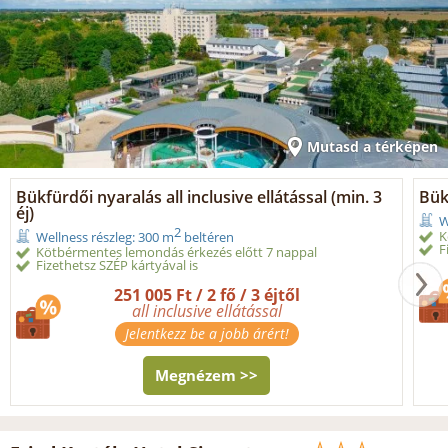
Mutasd a térképen
Bükfürdői nyaralás all inclusive ellátással (min. 3
Bük
éj)
W
2
K
Wellness részleg: 300 m
beltéren
F
Kötbérmentes lemondás érkezés előtt 7 nappal
Fizethetsz SZÉP kártyával is
251 005 Ft / 2 fő / 3 éjtől
all inclusive ellátással
Jelentkezz be a jobb árért!
Megnézem >>