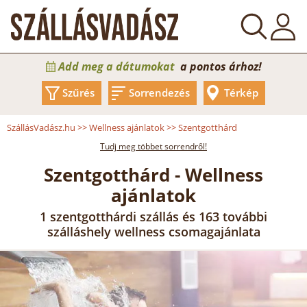
Add meg a dátumokat
a pontos árhoz!
Szűrés
Sorrendezés
Térkép
SzállásVadász.hu
>>
Wellness ajánlatok
>>
Szentgotthárd
Tudj meg többet sorrendről!
Szentgotthárd - Wellness
ajánlatok
1 szentgotthárdi szállás és 163 további
szálláshely wellness csomagajánlata