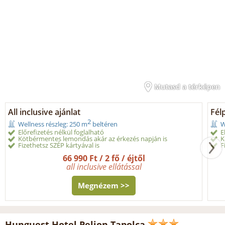
Mutasd a térképen
All inclusive ajánlat
Fél
2
Wellness részleg: 250 m
beltéren
W
Előrefizetés nélkül foglalható
E
Kötbérmentes lemondás akár az érkezés napján is
K
Fizethetsz SZÉP kártyával is
F
66 990 Ft / 2 fő / éjtől
all inclusive ellátással
Megnézem >>
Hunguest Hotel Pelion Tapolca