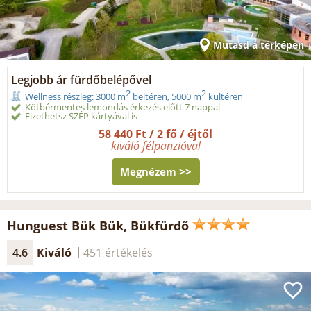
Mutasd a térképen
Legjobb ár fürdőbelépővel
2
2
Wellness részleg: 3000 m
beltéren, 5000 m
kültéren
Kötbérmentes lemondás érkezés előtt 7 nappal
Fizethetsz SZÉP kártyával is
58 440 Ft / 2 fő / éjtől
kiváló félpanzióval
Megnézem >>
Hunguest Bük Bük, Bükfürdő
4.6
Kiváló
451 értékelés