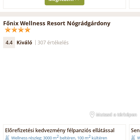
Főnix Wellness Resort Nógrádgárdony
4.4
Kiváló
307 értékelés
Mutasd a térképen
Előrefizetési kedvezmény félpanziós ellátással
Seni
2
2
Wellness részleg: 3000 m
beltéren, 100 m
kültéren
W