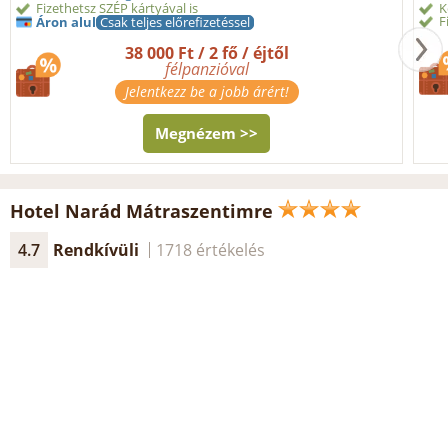
Fizethetsz SZÉP kártyával is
K
F
Áron alul
Csak teljes előrefizetéssel
38 000 Ft / 2 fő / éjtől
félpanzióval
Jelentkezz be a jobb árért!
Megnézem >>
Hotel Narád Mátraszentimre
4.7
Rendkívüli
1718 értékelés