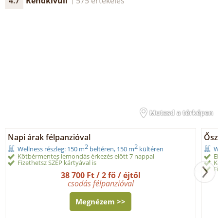
4.7
Rendkívüli
575 értékelés
Mutasd a térképen
Napi árak félpanzióval
Ősz
2
2
Wellness részleg: 150 m
beltéren, 150 m
kültéren
W
Kötbérmentes lemondás érkezés előtt 7 nappal
E
Fizethetsz SZÉP kártyával is
K
F
38 700 Ft / 2 fő / éjtől
csodás félpanzióval
Megnézem >>