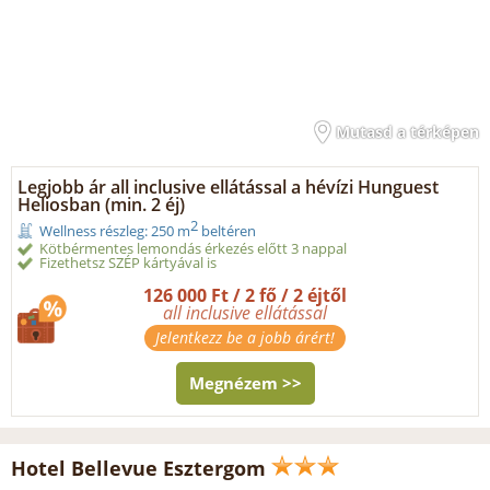
Mutasd a térképen
Legjobb ár all inclusive ellátással a hévízi Hunguest
Heliosban (min. 2 éj)
2
Wellness részleg: 250 m
beltéren
Kötbérmentes lemondás érkezés előtt 3 nappal
Fizethetsz SZÉP kártyával is
126 000 Ft / 2 fő / 2 éjtől
all inclusive ellátással
Jelentkezz be a jobb árért!
Megnézem >>
Hotel Bellevue Esztergom