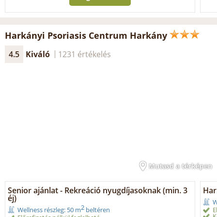
Harkányi Psoriasis Centrum Harkány
4.5
Kiváló
1231 értékelés
Mutasd a térképen
Senior ajánlat - Rekreáció nyugdíjasoknak (min. 3
Har
éj)
W
2
E
Wellness részleg: 50 m
beltéren
K