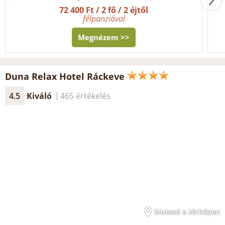
72 400 Ft / 2 fő / 2 éjtől
félpanzióval
Megnézem >>
Duna Relax Hotel Ráckeve
4.5
Kiváló
465 értékelés
Mutasd a térképen