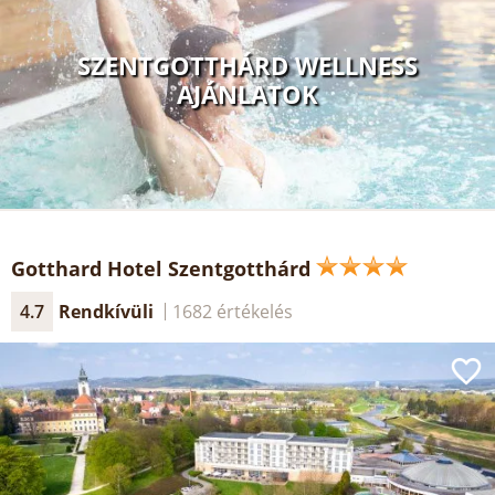
SZENTGOTTHÁRD WELLNESS
AJÁNLATOK
Gotthard Hotel Szentgotthárd
4.7
Rendkívüli
1682 értékelés