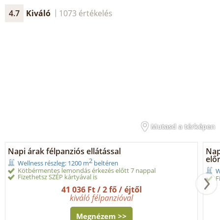
4.7
Kiváló
1073 értékelés
Mutasd a térképen
Napi árak félpanziós ellátással
Napi
elő
2
Wellness részleg: 1200 m
beltéren
Kötbérmentes lemondás érkezés előtt 7 nappal
W
Fizethetsz SZÉP kártyával is
F
41 036 Ft / 2 fő / éjtől
kiváló félpanzióval
Megnézem >>