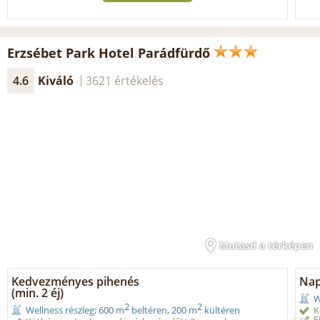
Erzsébet Park Hotel Parádfürdő
4.6
Kiváló
3621 értékelés
Mutasd a térképen
Kedvezményes pihenés
Nap
(min. 2 éj)
W
2
2
K
Wellness részleg: 600 m
beltéren, 200 m
kültéren
F