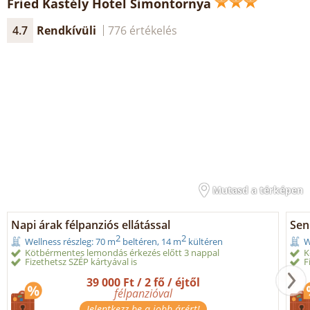
Fried Kastély Hotel Simontornya
4.7
Rendkívüli
776 értékelés
Mutasd a térképen
Napi árak félpanziós ellátással
Seni
2
2
Wellness részleg: 70 m
beltéren, 14 m
kültéren
W
Kötbérmentes lemondás érkezés előtt 3 nappal
K
Fizethetsz SZÉP kártyával is
F
39 000 Ft / 2 fő / éjtől
félpanzióval
Jelentkezz be a jobb árért!