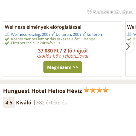
Mutasd a térképen
Wellness élmények előfoglalással
Wel
2
2
Wellness részleg: 200 m
beltéren, 200 m
kültéren
W
Kötbérmentes lemondás érkezés előtt 1 nappal
K
Fizethetsz SZÉP kártyával is
F
37 080 Ft / 2 fő / éjtől
csodás bőv. félpanzióval
Megnézem >>
Hunguest Hotel Helios Hévíz
4.6
Kiváló
682 értékelés