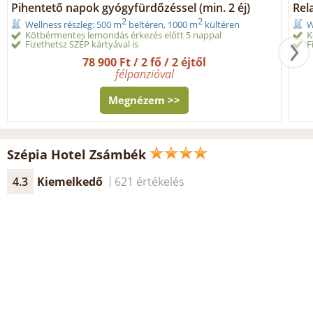
Pihentető napok gyógyfürdőzéssel (min. 2 éj)
Rel
2
2
Wellness részleg: 500 m
beltéren, 1000 m
kültéren
W
Kötbérmentes lemondás érkezés előtt 5 nappal
K
Fizethetsz SZÉP kártyával is
F
78 900 Ft / 2 fő / 2 éjtől
félpanzióval
Megnézem >>
Szépia Hotel Zsámbék
4.3
Kiemelkedő
621 értékelés