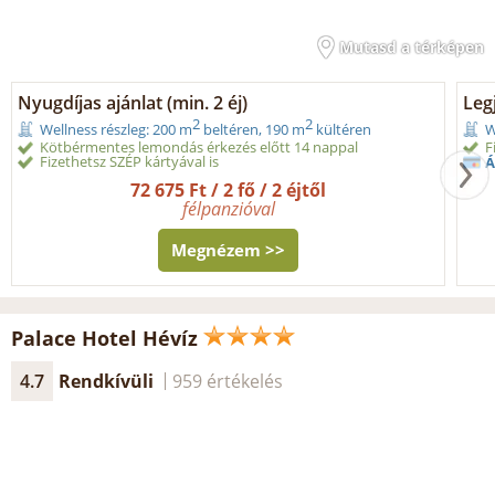
Mutasd a térképen
Nyugdíjas ajánlat (min. 2 éj)
Legj
2
2
Wellness részleg: 200 m
beltéren, 190 m
kültéren
W
Kötbérmentes lemondás érkezés előtt 14 nappal
F
Fizethetsz SZÉP kártyával is
Á
72 675 Ft / 2 fő / 2 éjtől
félpanzióval
Megnézem >>
Palace Hotel Hévíz
4.7
Rendkívüli
959 értékelés