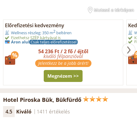
Mutasd a térképen
Előrefizetési kedvezmény
Ked
2
Wellness részleg: 350 m
beltéren
W
Fizethetsz SZÉP kártyával is
K
F
Áron alul
Csak teljes előrefizetéssel
54 236 Ft / 2 fő / éjtől
kiváló félpanzióval
Jelentkezz be a jobb árért!
Megnézem >>
Hotel Piroska Bük, Bükfürdő
4.5
Kiváló
1411 értékelés