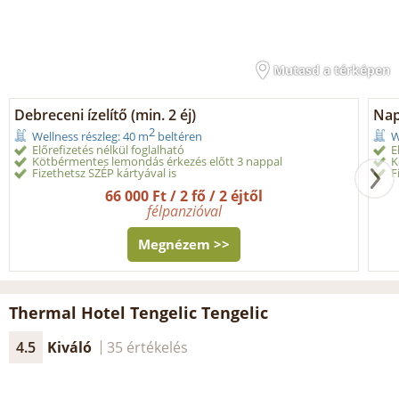
Mutasd a térképen
Debreceni ízelítő (min. 2 éj)
Nap
2
Wellness részleg: 40 m
beltéren
W
Előrefizetés nélkül foglalható
E
Kötbérmentes lemondás érkezés előtt 3 nappal
K
Fizethetsz SZÉP kártyával is
F
66 000 Ft / 2 fő / 2 éjtől
félpanzióval
Megnézem >>
Thermal Hotel Tengelic Tengelic
4.5
Kiváló
35 értékelés