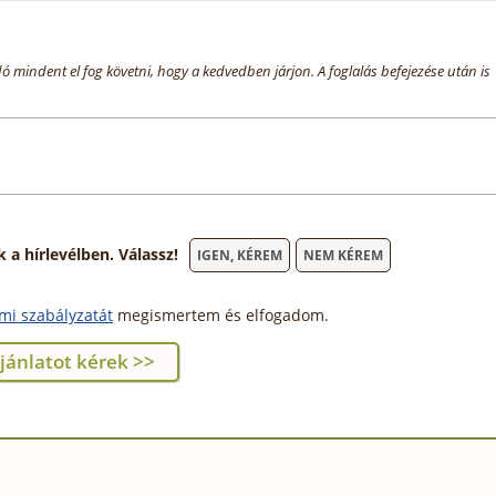
dó mindent el fog követni, hogy a kedvedben járjon. A foglalás befejezése után is
 hírlevélben. Válassz!
IGEN, KÉREM
NEM KÉREM
mi szabályzatát
megismertem és elfogadom.