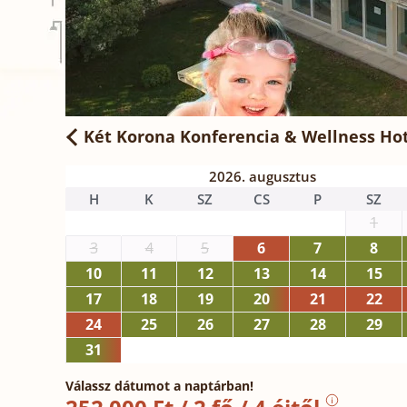
Két Korona Konferencia & Wellness Hot
2026. augusztus
H
K
SZ
CS
P
SZ
1
3
4
5
6
7
8
10
11
12
13
14
15
17
18
19
20
21
22
24
25
26
27
28
29
31
Válassz dátumot a naptárban!