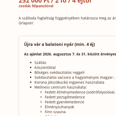
252 000 Ft / 2 fő / 4 éjtől
csodás félpanzióval
A szálloda foglaltság függvényében határozza meg az ára
űrlapon!
Újra vár a balatoni nyár (min. 4 éj)
Az ajánlat 2026. augusztus 7. és 31. között érvényes
Szállás
Köszöntőital
Bőséges svédasztalos reggeli
Svédasztalos vacsora a hagyományos magyar-,
Korona Játszókuckó ingyenes használata
Wellness centrum használata:
Fedett élménymedence (sodrófolyosóval, n
Fedett pezsgőmedence
Fedett gyerekmedence
Élményzuhanyok
Finn szauna