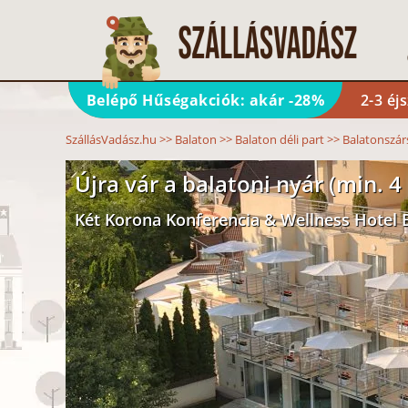
Belépő Hűségakciók: akár -28%
2-3 éj
SzállásVadász.hu
>>
Balaton
>>
Balaton déli part
>>
Balatonszár
Újra vár a balatoni nyár (min. 4 
Két Korona Konferencia & Wellness Hotel 