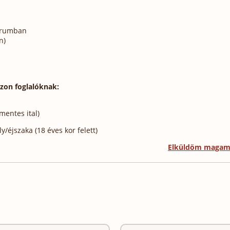
trumban
n)
szon foglalóknak:
mentes ital)
/éjszaka (18 éves kor felett)
Elküldöm maga