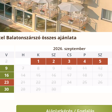
el Balatonszárszó
összes ajánlata
2026. szeptember
V
H
K
SZ
CS
P
SZ
2
1
2
3
4
5
9
7
8
9
10
11
12
16
14
15
16
17
18
19
23
21
22
23
24
25
26
30
28
29
30
Ajánlatkérés / Foglalás