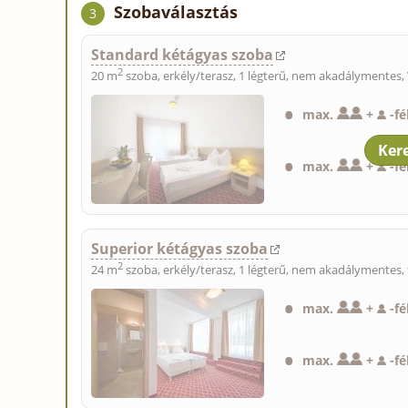
Szobaválasztás
3
Standard kétágyas szoba
2
20 m
szoba, erkély/terasz, 1 légterű, nem akadálymentes,
max.
+
-
f
max.
+
-
fé
Superior kétágyas szoba
2
24 m
szoba, erkély/terasz, 1 légterű, nem akadálymentes, 
max.
+
-
fé
max.
+
-
f