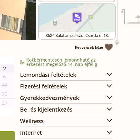
8624
Balatonszárszó
,
Csárda u. 18.
Kedvencek közé
Kötbérmentesen lemondható az
érkezést megelőző 14. nap éjfélig
V
Lemondási feltételek
6
13
Fizetési feltételek
20
Gyerekkedvezmények
27
Be- és kijelentkezés
Wellness
Internet