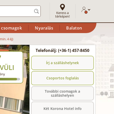
Keress a
térképen!
i csomagok
Nyaralás
Balaton
min. 4 éj)
Telefonálj: (+36-1) 457-8450
7
Írj a szálláshelynek
VÜLI
ény
Csoportos foglalás
További csomagok a
szálláshelyen
Két Korona Hotel info