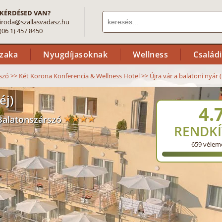
KÉRDÉSED VAN?
iroda@szallasvadasz.hu
(06 1) 457 8450
szaka
Nyugdíjasoknak
Wellness
Család
szó
>>
Két Korona Konferencia & Wellness Hotel
>>
Újra vár a balatoni nyár (
éj)
4.
Balatonszárszó
RENDKÍ
659
vélem