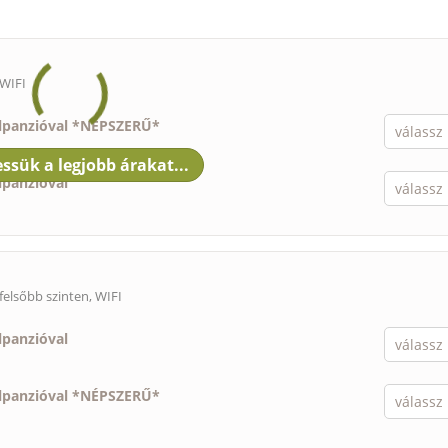
 WIFI
élpanzióval *NÉPSZERŰ*
lpanzióval
felsőbb szinten, WIFI
lpanzióval
élpanzióval *NÉPSZERŰ*