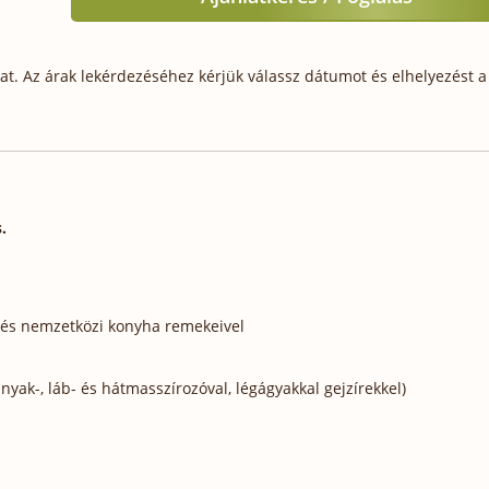
t. Az árak lekérdezéséhez kérjük válassz dátumot és elhelyezést a 
.
 és nemzetközi konyha remekeivel
yak-, láb- és hátmasszírozóval, légágyakkal gejzírekkel)