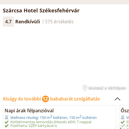
Szárcsa Hotel Székesfehérvár
4.7
Rendkívüli
575 értékelés
Mutasd a térképen
Kiságy és további
12
bababarát szolgáltatás
Napi árak félpanzióval
Ősz
2
2
Wellness részleg: 150 m
beltéren, 150 m
kültéren
W
Kötbérmentes lemondás érkezés előtt 7 nappal
E
Fizethetsz SZÉP kártyával is
K