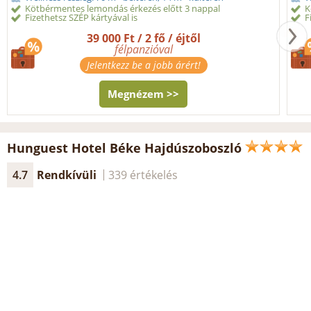
Kötbérmentes lemondás érkezés előtt 3 nappal
K
Fizethetsz SZÉP kártyával is
F
39 000 Ft / 2 fő / éjtől
félpanzióval
Jelentkezz be a jobb árért!
Megnézem >>
Hunguest Hotel Béke Hajdúszoboszló
4.7
Rendkívüli
339 értékelés