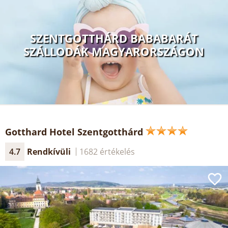
SZENTGOTTHÁRD BABABARÁT
SZÁLLODÁK MAGYARORSZÁGON
Gotthard Hotel Szentgotthárd
4.7
Rendkívüli
1682 értékelés