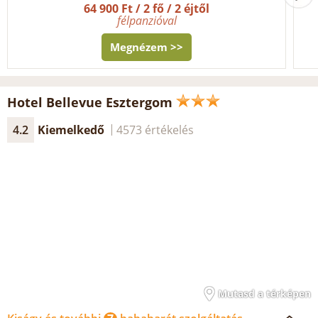
64 900 Ft / 2 fő / 2 éjtől
félpanzióval
Megnézem >>
Hotel Bellevue Esztergom
4.2
Kiemelkedő
4573 értékelés
Mutasd a térképen