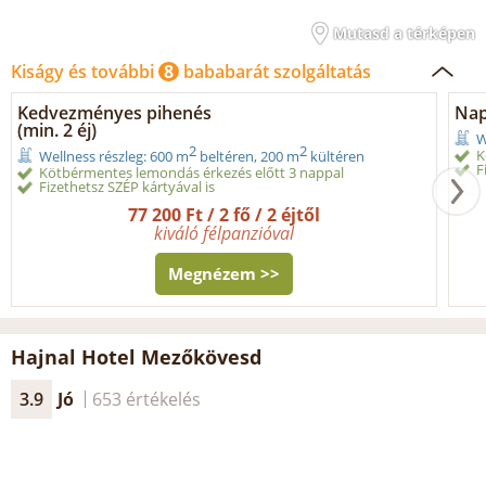
Mutasd a térképen
Kiságy és további
8
bababarát szolgáltatás
Kedvezményes pihenés
Nap
(min. 2 éj)
W
2
2
K
Wellness részleg: 600 m
beltéren, 200 m
kültéren
F
Kötbérmentes lemondás érkezés előtt 3 nappal
Fizethetsz SZÉP kártyával is
77 200 Ft / 2 fő / 2 éjtől
kiváló félpanzióval
Megnézem >>
Hajnal Hotel Mezőkövesd
3.9
Jó
653 értékelés