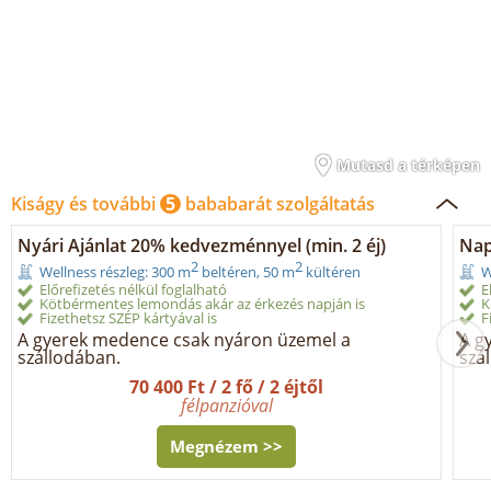
Mutasd a térképen
Kiságy és további
5
bababarát szolgáltatás
Nyári Ajánlat 20% kedvezménnyel (min. 2 éj)
Nap
2
2
Wellness részleg: 300 m
beltéren, 50 m
kültéren
W
Előrefizetés nélkül foglalható
E
Kötbérmentes lemondás akár az érkezés napján is
K
Fizethetsz SZÉP kártyával is
F
A gyerek medence csak nyáron üzemel a
A g
szállodában.
szá
70 400 Ft / 2 fő / 2 éjtől
félpanzióval
Megnézem >>