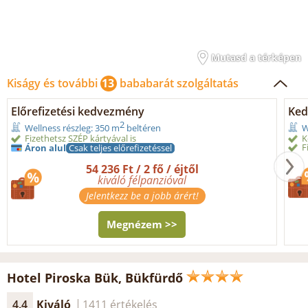
Mutasd a térképen
Kiságy és további
13
bababarát szolgáltatás
Előrefizetési kedvezmény
Ked
2
Wellness részleg: 350 m
beltéren
W
Fizethetsz SZÉP kártyával is
K
F
Áron alul
Csak teljes előrefizetéssel
54 236 Ft / 2 fő / éjtől
kiváló félpanzióval
Jelentkezz be a jobb árért!
Megnézem >>
Hotel Piroska Bük, Bükfürdő
4.4
Kiváló
1411 értékelés