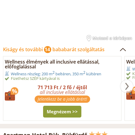
Mutasd a térképen
Kiságy és további
14
bababarát szolgáltatás
Wellness élmények all inclusive ellátással,
Wel
előfoglalással
W
2
2
K
Wellness részleg: 200 m
beltéren, 350 m
kültéren
F
Fizethetsz SZÉP kártyával is
71 713 Ft / 2 fő / éjtől
all inclusive ellátással
Jelentkezz be a jobb árért!
Megnézem >>