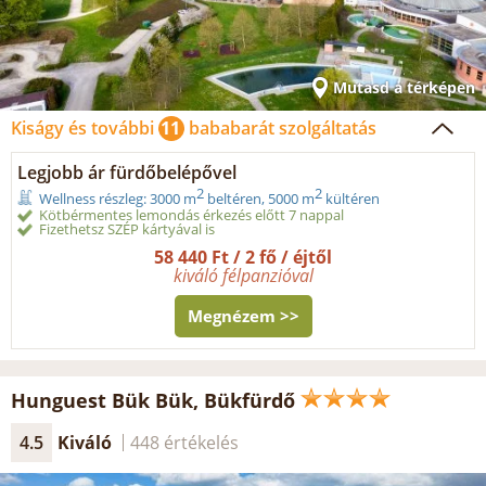
Mutasd a térképen
Kiságy és további
11
bababarát szolgáltatás
Legjobb ár fürdőbelépővel
2
2
Wellness részleg: 3000 m
beltéren, 5000 m
kültéren
Kötbérmentes lemondás érkezés előtt 7 nappal
Fizethetsz SZÉP kártyával is
58 440 Ft / 2 fő / éjtől
kiváló félpanzióval
Megnézem >>
Hunguest Bük Bük, Bükfürdő
4.5
Kiváló
448 értékelés