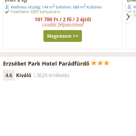
2
2
Wellness részleg: 144 m
beltéren, 688 m
kültéren
W
Fizethetsz SZÉP kártyával is
K
F
101 700 Ft / 2 fő / 2 éjtől
csodás félpanzióval
Megnézem >>
Erzsébet Park Hotel Parádfürdő
4.6
Kiváló
3620 értékelés