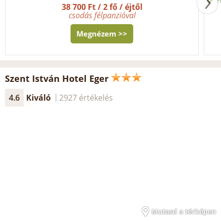
F
38 700 Ft / 2 fő / éjtől
csodás félpanzióval
Megnézem >>
Szent István Hotel Eger
4.6
Kiváló
2927 értékelés
Mutasd a térképen