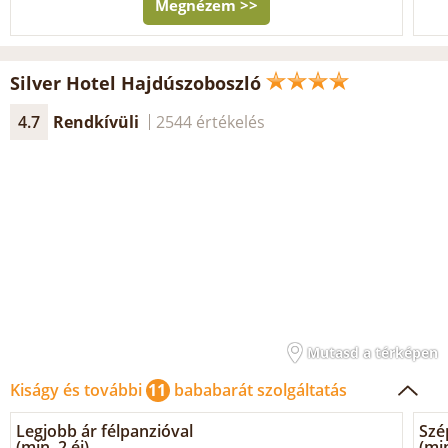
Megnézem >>
Silver Hotel Hajdúszoboszló
4.7
Rendkívüli
2544 értékelés
Mutasd a térképen
Kiságy és további
11
bababarát szolgáltatás
Legjobb ár félpanzióval
Szé
(min. 2 éj)
(min