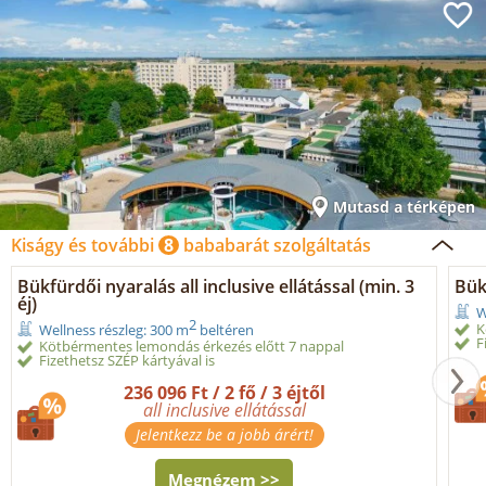
Mutasd a térképen
Kiságy és további
8
bababarát szolgáltatás
Bükfürdői nyaralás all inclusive ellátással (min. 3
Bük
éj)
W
2
K
Wellness részleg: 300 m
beltéren
F
Kötbérmentes lemondás érkezés előtt 7 nappal
Fizethetsz SZÉP kártyával is
236 096 Ft / 2 fő / 3 éjtől
all inclusive ellátással
Jelentkezz be a jobb árért!
Megnézem >>