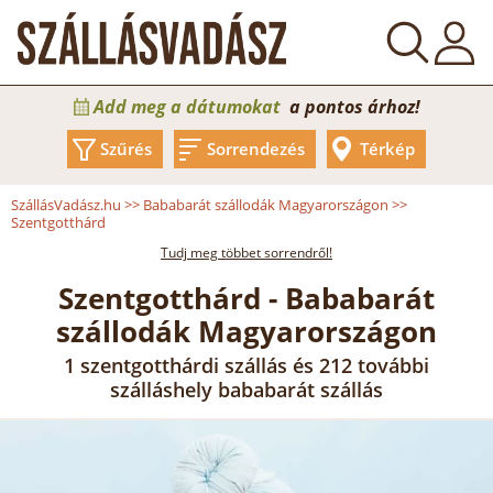
Add meg a dátumokat
a pontos árhoz!
Szűrés
Sorrendezés
Térkép
SzállásVadász.hu
>>
Bababarát szállodák Magyarországon
>>
Szentgotthárd
Tudj meg többet sorrendről!
Szentgotthárd - Bababarát
szállodák Magyarországon
1 szentgotthárdi szállás és 212 további
szálláshely bababarát szállás