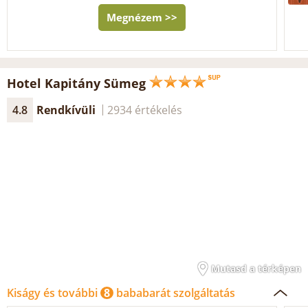
Megnézem >>
Hotel Kapitány Sümeg
4.8
Rendkívüli
2934 értékelés
Mutasd a térképen
Kiságy és további
8
bababarát szolgáltatás