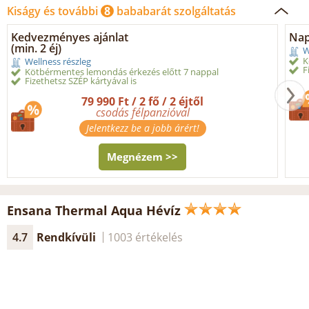
Kiságy és további
8
bababarát szolgáltatás
Kedvezményes ajánlat
Nap
(min. 2 éj)
W
K
Wellness részleg
F
Kötbérmentes lemondás érkezés előtt 7 nappal
Fizethetsz SZÉP kártyával is
79 990 Ft / 2 fő / 2 éjtől
csodás félpanzióval
Jelentkezz be a jobb árért!
Megnézem >>
Ensana Thermal Aqua Hévíz
4.7
Rendkívüli
1003 értékelés