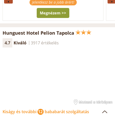
Jelentkezz be a jobb árért!
Megnézem >>
Hunguest Hotel Pelion Tapolca
4.7
Kiváló
3917 értékelés
Mutasd a térképen
Kiságy és további
12
bababarát szolgáltatás