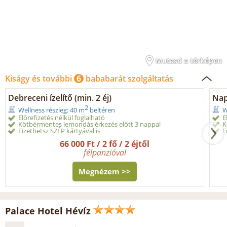
Mutasd a térképen
Kiságy és további
6
bababarát szolgáltatás
Debreceni ízelítő (min. 2 éj)
Nap
2
Wellness részleg: 40 m
beltéren
W
Előrefizetés nélkül foglalható
E
Kötbérmentes lemondás érkezés előtt 3 nappal
K
Fizethetsz SZÉP kártyával is
F
66 000 Ft / 2 fő / 2 éjtől
félpanzióval
Megnézem >>
Palace Hotel Hévíz