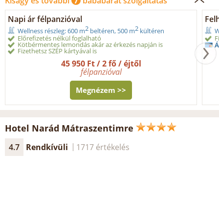
Kiságy és további
7
bababarát szolgáltatás
Napi ár félpanzióval
Fel
2
2
Wellness részleg: 600 m
beltéren, 500 m
kültéren
W
Előrefizetés nélkül foglalható
F
Kötbérmentes lemondás akár az érkezés napján is
Á
Fizethetsz SZÉP kártyával is
45 950 Ft / 2 fő / éjtől
félpanzióval
Megnézem >>
Hotel Narád Mátraszentimre
4.7
Rendkívüli
1717 értékelés