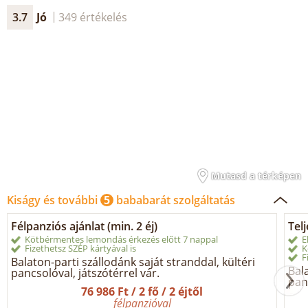
3.7
Jó
349 értékelés
Mutasd a térképen
Kiságy és további
5
bababarát szolgáltatás
Félpanziós ajánlat (min. 2 éj)
Tel
Kötbérmentes lemondás érkezés előtt 7 nappal
E
Fizethetsz SZÉP kártyával is
K
F
Balaton-parti szállodánk saját stranddal, kültéri
Bal
pancsolóval, játszótérrel vár.
panc
76 986 Ft / 2 fő / 2 éjtől
félpanzióval