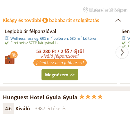
Mutasd a térképen
Kiságy és további
8
bababarát szolgáltatás
Legjobb ár félpanzióval
Seni
2
2
Wellness részleg: 695 m
beltéren, 685 m
kültéren
W
Fizethetsz SZÉP kártyával is
K
F
53 280 Ft / 2 fő / éjtől
kiváló félpanzióval
Jelentkezz be a jobb árért!
Megnézem >>
Hunguest Hotel Gyula Gyula
4.6
Kiváló
3987 értékelés