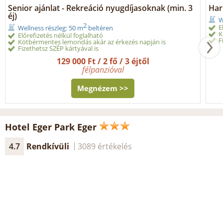
Senior ajánlat - Rekreáció nyugdíjasoknak (min. 3
Har
éj)
W
2
E
Wellness részleg: 50 m
beltéren
K
Előrefizetés nélkül foglalható
F
Kötbérmentes lemondás akár az érkezés napján is
Fizethetsz SZÉP kártyával is
129 000 Ft / 2 fő / 3 éjtől
félpanzióval
Megnézem >>
Hotel Eger Park Eger
4.7
Rendkívüli
3089 értékelés