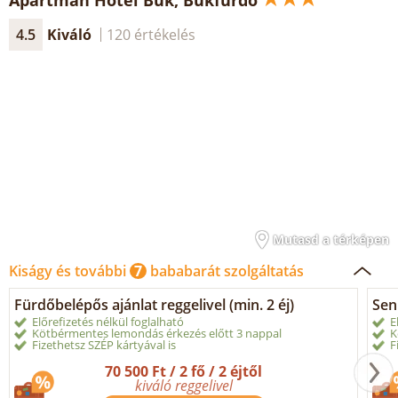
Apartman Hotel Bük, Bükfürdő
4.5
Kiváló
120 értékelés
Mutasd a térképen
Kiságy és további
7
bababarát szolgáltatás
Fürdőbelépős ajánlat reggelivel (min. 2 éj)
Sen
Előrefizetés nélkül foglalható
E
Kötbérmentes lemondás érkezés előtt 3 nappal
K
Fizethetsz SZÉP kártyával is
F
70 500 Ft / 2 fő / 2 éjtől
kiváló reggelivel