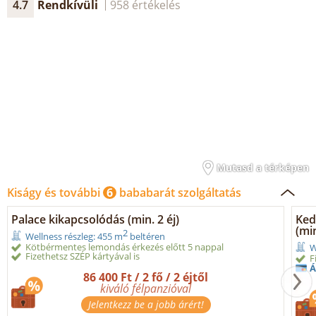
4.7
Rendkívüli
958 értékelés
Mutasd a térképen
Kiságy és további
6
bababarát szolgáltatás
Palace kikapcsolódás (min. 2 éj)
Ked
(min
2
Wellness részleg: 455 m
beltéren
Kötbérmentes lemondás érkezés előtt 5 nappal
W
Fizethetsz SZÉP kártyával is
F
Á
86 400 Ft / 2 fő / 2 éjtől
kiváló félpanzióval
Jelentkezz be a jobb árért!