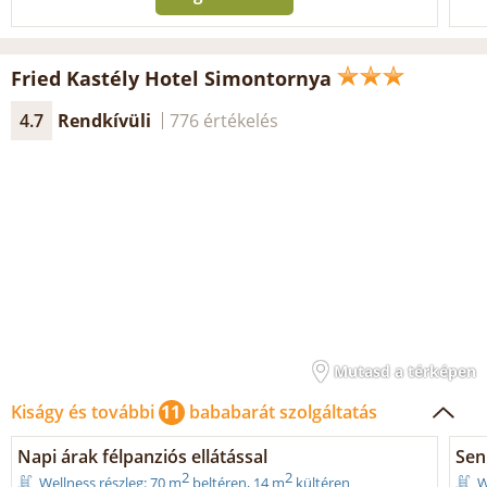
Fried Kastély Hotel Simontornya
4.7
Rendkívüli
776 értékelés
Mutasd a térképen
Kiságy és további
11
bababarát szolgáltatás
Napi árak félpanziós ellátással
Seni
2
2
Wellness részleg: 70 m
beltéren, 14 m
kültéren
W