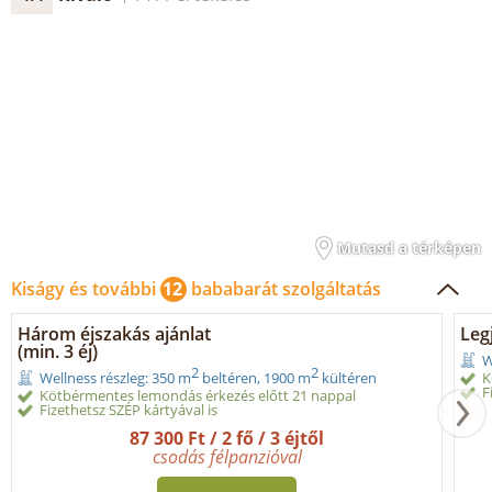
Mutasd a térképen
Kiságy és további
12
bababarát szolgáltatás
Három éjszakás ajánlat
Legj
(min. 3 éj)
W
2
2
K
Wellness részleg: 350 m
beltéren, 1900 m
kültéren
F
Kötbérmentes lemondás érkezés előtt 21 nappal
Fizethetsz SZÉP kártyával is
87 300 Ft / 2 fő / 3 éjtől
csodás félpanzióval