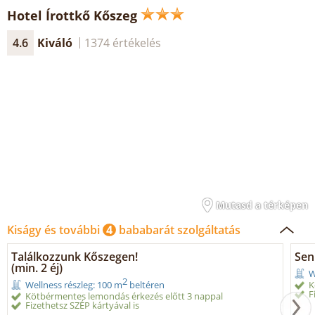
Hotel Írottkő Kőszeg
4.6
Kiváló
1374 értékelés
Mutasd a térképen
Kiságy és további
4
bababarát szolgáltatás
Találkozzunk Kőszegen!
Sen
(min. 2 éj)
W
2
K
Wellness részleg: 100 m
beltéren
F
Kötbérmentes lemondás érkezés előtt 3 nappal
Fizethetsz SZÉP kártyával is