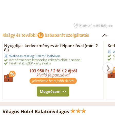
Mutasd a térképen
Kiságy és további
13
bababarát szolgáltatás
Nyugdíjas kedvezményes ár félpanzióval (min. 2
Ked
éj)
W
2
K
Wellness részleg: 320 m
beltéren
F
Kötbérmentes lemondás érkezés előtt 7 nappal
Fizethetsz SZÉP kártyával is
103 950 Ft / 2 fő / 2 éjtől
kiváló félpanzióval
Jelentkezz be a jobb árért!
Megnézem >>
Világos Hotel Balatonvilágos