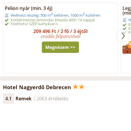
Pelion nyár (min. 3 éj)
Leg
(min
2
2
Wellness részleg: 500 m
beltéren, 1000 m
kültéren
Kötbérmentes lemondás érkezés előtt 14 nappal
W
Fizethetsz SZÉP kártyával is
E
K
209 496 Ft / 2 fő / 3 éjtől
F
csodás félpanzióval
Megnézem >>
Hotel Nagyerdő Debrecen
4.1
Remek
2063 értékelés