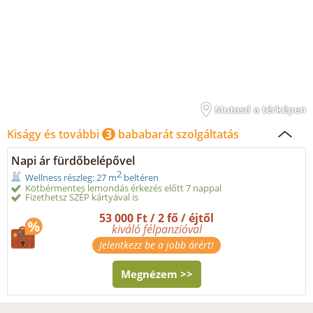
Mutasd a térképen
Kiságy és további
3
bababarát szolgáltatás
Napi ár fürdőbelépővel
2
Wellness részleg: 27 m
beltéren
Kötbérmentes lemondás érkezés előtt 7 nappal
Fizethetsz SZÉP kártyával is
53 000 Ft / 2 fő / éjtől
kiváló félpanzióval
Jelentkezz be a jobb árért!
Megnézem >>