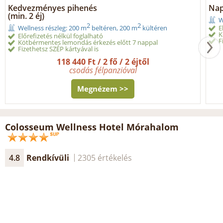
Kedvezményes pihenés
Nap
(min. 2 éj)
W
2
2
E
Wellness részleg: 200 m
beltéren, 200 m
kültéren
K
Előrefizetés nélkül foglalható
F
Kötbérmentes lemondás érkezés előtt 7 nappal
Fizethetsz SZÉP kártyával is
118 440 Ft / 2 fő / 2 éjtől
csodás félpanzióval
Megnézem >>
Colosseum Wellness Hotel Mórahalom
4.8
Rendkívüli
2305 értékelés