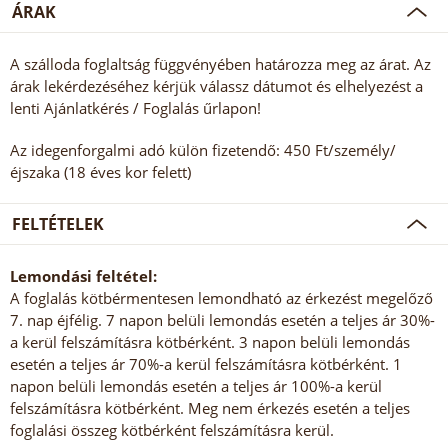
ÁRAK
A szálloda foglaltság függvényében határozza meg az árat. Az
árak lekérdezéséhez kérjük válassz dátumot és elhelyezést a
lenti Ajánlatkérés / Foglalás űrlapon!
Az idegenforgalmi adó külön fizetendő: 450 Ft/személy/
éjszaka (18 éves kor felett)
FELTÉTELEK
Lemondási feltétel:
A foglalás kötbérmentesen lemondható az érkezést megelőző
7. nap éjfélig. 7 napon belüli lemondás esetén a teljes ár 30%-
a kerül felszámításra kötbérként. 3 napon belüli lemondás
esetén a teljes ár 70%-a kerül felszámításra kötbérként. 1
napon belüli lemondás esetén a teljes ár 100%-a kerül
felszámításra kötbérként. Meg nem érkezés esetén a teljes
foglalási összeg kötbérként felszámításra kerül.