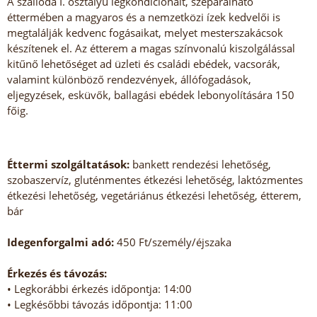
A szálloda I. osztályú légkondicionált, szeparálható
éttermében a magyaros és a nemzetközi ízek kedvelői is
megtalálják kedvenc fogásaikat, melyet mesterszakácsok
készítenek el. Az étterem a magas színvonalú kiszolgálással
kitűnő lehetőséget ad üzleti és családi ebédek, vacsorák,
valamint különböző rendezvények, állófogadások,
eljegyzések, esküvők, ballagási ebédek lebonyolítására 150
főig.
Éttermi szolgáltatások:
bankett rendezési lehetőség,
szobaszervíz, gluténmentes étkezési lehetőség, laktózmentes
étkezési lehetőség, vegetáriánus étkezési lehetőség, étterem,
bár
Idegenforgalmi adó:
450 Ft/személy/éjszaka
Érkezés és távozás:
• Legkorábbi érkezés időpontja: 14:00
• Legkésőbbi távozás időpontja: 11:00