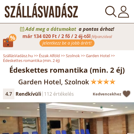
Add meg a dátumokat
a pontos árhoz!
már
134 020 Ft / 2 fő / 2 éj-től
félpanzióval
Jelentkezz be a jobb árért!
SzállásVadász.hu
>>
Észak Alföld
>>
Szolnok
>>
Garden Hotel
>>
Édeskettes romantika (min. 2 éj)
Édeskettes romantika (min. 2 éj)
Garden Hotel, Szolnok
4.7
Rendkívüli
112 értékelés
Kedvencekhez