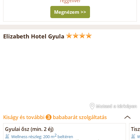
reggelivel
Megnézem >>
Elizabeth Hotel Gyula
Mutasd a térképen
Kiságy és további
3
bababarát szolgáltatás
Gyulai ősz (min. 2 éj)
Tisz
2
Wellness részleg: 200 m
beltéren
W