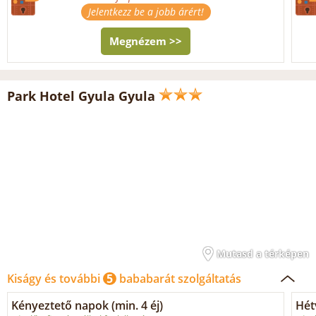
Jelentkezz be a jobb árért!
Megnézem >>
Park Hotel Gyula Gyula
Mutasd a térképen
Kiságy és további
5
bababarát szolgáltatás
Kényeztető napok (min. 4 éj)
Hét