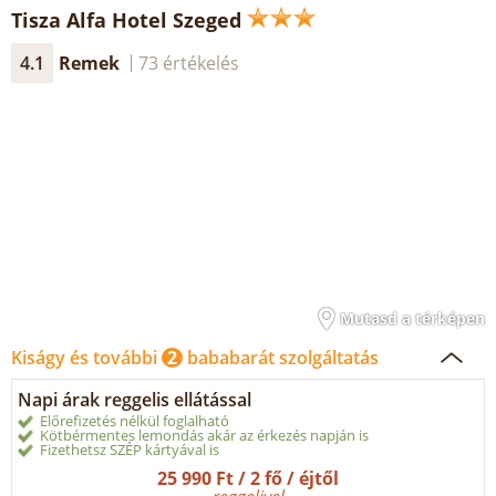
Tisza Alfa Hotel Szeged
4.1
Remek
73 értékelés
Mutasd a térképen
Kiságy és további
2
bababarát szolgáltatás
Napi árak reggelis ellátással
Előrefizetés nélkül foglalható
Kötbérmentes lemondás akár az érkezés napján is
Fizethetsz SZÉP kártyával is
25 990 Ft / 2 fő / éjtől