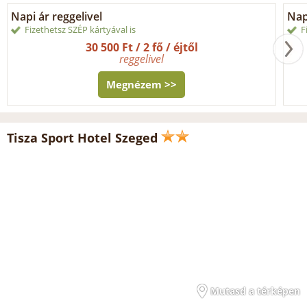
Napi ár reggelivel
Nap
Fizethetsz SZÉP kártyával is
F
30 500 Ft / 2 fő / éjtől
reggelivel
Megnézem >>
Tisza Sport Hotel Szeged
Mutasd a térképen