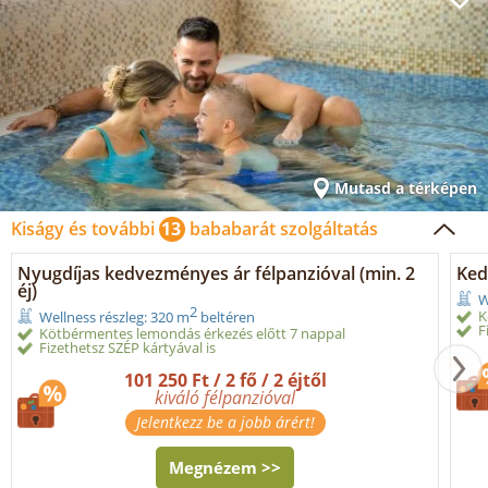
Mutasd a térképen
Kiságy és további
13
bababarát szolgáltatás
Nyugdíjas kedvezményes ár félpanzióval (min. 2
Ked
éj)
W
2
K
Wellness részleg: 320 m
beltéren
F
Kötbérmentes lemondás érkezés előtt 7 nappal
Fizethetsz SZÉP kártyával is
101 250 Ft / 2 fő / 2 éjtől
kiváló félpanzióval
Jelentkezz be a jobb árért!
Megnézem >>