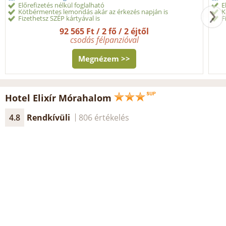
Előrefizetés nélkül foglalható
E
Kötbérmentes lemondás akár az érkezés napján is
K
Fizethetsz SZÉP kártyával is
F
92 565 Ft / 2 fő / 2 éjtől
csodás félpanzióval
Megnézem >>
Hotel Elixír Mórahalom
4.8
Rendkívüli
806 értékelés