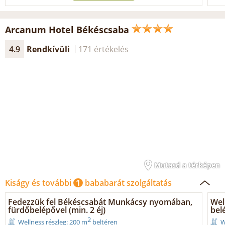
Arcanum Hotel Békéscsaba
4.9
Rendkívüli
171 értékelés
Mutasd a térképen
Kiságy és további
1
bababarát szolgáltatás
Fedezzük fel Békéscsabát Munkácsy nyomában,
Wel
fürdőbelépővel (min. 2 éj)
belé
2
Wellness részleg: 200 m
beltéren
W