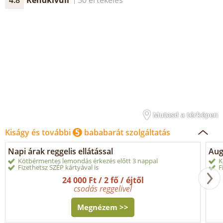
4.8
Rendkívüli
50 értékelés
Mutasd a térképen
Kiságy és további
5
bababarát szolgáltatás
Napi árak reggelis ellátással
Aug
Kötbérmentes lemondás érkezés előtt 3 nappal
K
Fizethetsz SZÉP kártyával is
F
24 000 Ft / 2 fő / éjtől
csodás reggelivel
Megnézem >>