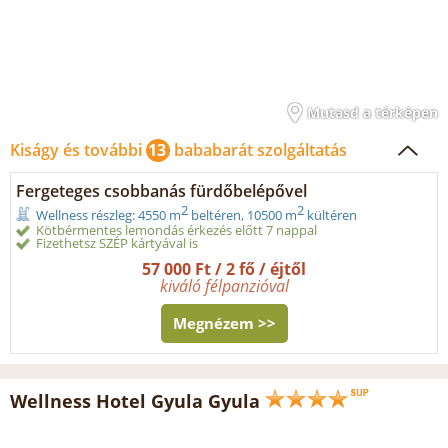
Mutasd a térképen
Kiságy és további
13
bababarát szolgáltatás
Fergeteges csobbanás fürdőbelépővel
2
2
Wellness részleg: 4550 m
beltéren, 10500 m
kültéren
Kötbérmentes lemondás érkezés előtt 7 nappal
Fizethetsz SZÉP kártyával is
57 000 Ft / 2 fő / éjtől
kiváló félpanzióval
Megnézem >>
Wellness Hotel Gyula Gyula