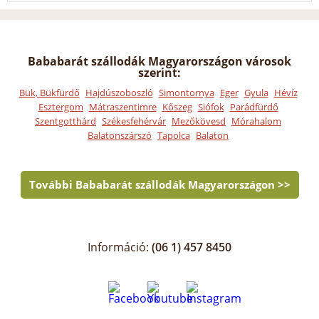
Bababarát szállodák Magyarországon városok
szerint:
Bük, Bükfürdő
Hajdúszoboszló
Simontornya
Eger
Gyula
Hévíz
Esztergom
Mátraszentimre
Kőszeg
Siófok
Parádfürdő
Szentgotthárd
Székesfehérvár
Mezőkövesd
Mórahalom
Balatonszárszó
Tapolca
Balaton
További Bababarát szállodák Magyarországon >>
Információ:
(06 1) 457 8450