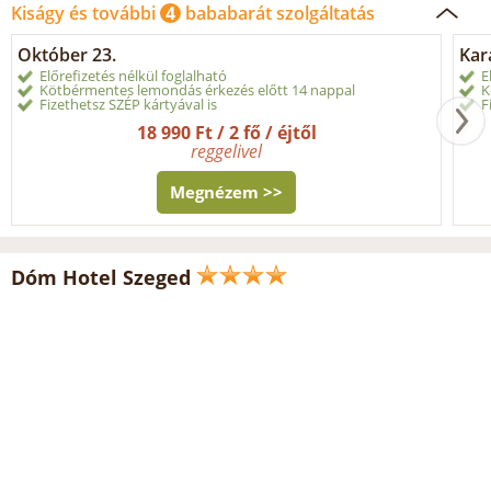
Kiságy és további
4
bababarát szolgáltatás
Október 23.
Kar
Előrefizetés nélkül foglalható
E
Kötbérmentes lemondás érkezés előtt 14 nappal
K
Fizethetsz SZÉP kártyával is
F
18 990 Ft / 2 fő / éjtől
reggelivel
Megnézem >>
Dóm Hotel Szeged