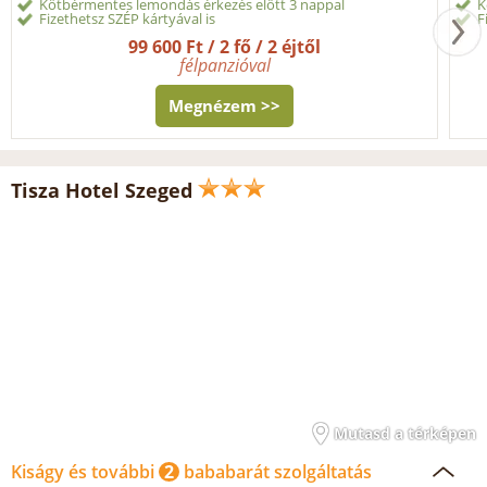
Kötbérmentes lemondás érkezés előtt 3 nappal
K
Fizethetsz SZÉP kártyával is
F
99 600 Ft / 2 fő / 2 éjtől
félpanzióval
Megnézem >>
Tisza Hotel Szeged
Mutasd a térképen
Kiságy és további
2
bababarát szolgáltatás