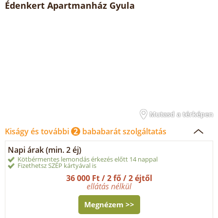
Édenkert Apartmanház Gyula
Mutasd a térképen
Kiságy és további
2
bababarát szolgáltatás
Napi árak (min. 2 éj)
Kötbérmentes lemondás érkezés előtt 14 nappal
Fizethetsz SZÉP kártyával is
36 000 Ft / 2 fő / 2 éjtől
ellátás nélkül
Megnézem >>