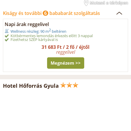
Mutasd a térképen
Kiságy és további
6
bababarát szolgáltatás
Napi árak reggelivel
2
Wellness részleg: 90 m
beltéren
Kötbérmentes lemondás érkezés előtt 3 nappal
Fizethetsz SZÉP kártyával is
31 683 Ft / 2 fő / éjtől
reggelivel
Megnézem >>
Hotel Hőforrás Gyula