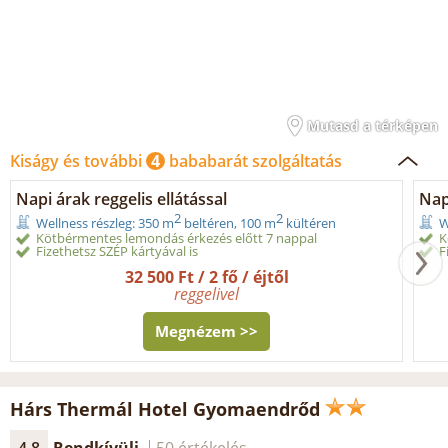
Mutasd a térképen
Kiságy és további
4
bababarát szolgáltatás
Napi árak reggelis ellátással
Nap
2
2
Wellness részleg: 350 m
beltéren, 100 m
kültéren
W
Kötbérmentes lemondás érkezés előtt 7 nappal
K
Fizethetsz SZÉP kártyával is
F
32 500 Ft / 2 fő / éjtől
reggelivel
Megnézem >>
Hárs Thermál Hotel Gyomaendrőd