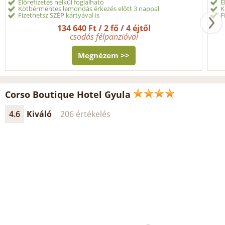
Előrefizetés nélkül foglalható
E
Kötbérmentes lemondás érkezés előtt 3 nappal
K
Fizethetsz SZÉP kártyával is
F
134 640 Ft / 2 fő / 4 éjtől
csodás félpanzióval
Megnézem >>
Corso Boutique Hotel Gyula
4.6
Kiváló
206 értékelés