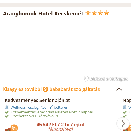
Aranyhomok Hotel Kecskemét
Mutasd a térképen
Kiságy és további
9
bababarát szolgáltatás
Kedvezményes Senior ajánlat
Nap
2
Wellness részleg: 420 m
beltéren
W
Kötbérmentes lemondás érkezés előtt 2 nappal
K
Fizethetsz SZÉP kártyával is
F
45 542 Ft / 2 fő / éjtől
félpanzióval