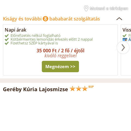
Mutasd a térképen
Kiságy és további
8
bababarát szolgáltatás
Napi árak
Vis
Előrefizetés nélkül foglalható
F
Kötbérmentes lemondás érkezés előtt 2 nappal
Á
Fizethetsz SZÉP kártyával is
35 000 Ft / 2 fő / éjtől
kiváló reggelivel
Megnézem >>
Geréby Kúria Lajosmizse