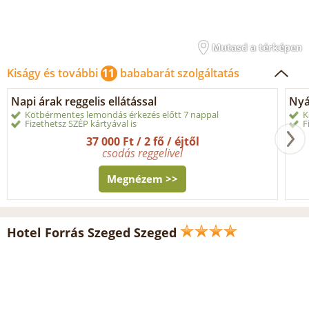
Mutasd a térképen
Kiságy és további
11
bababarát szolgáltatás
Napi árak reggelis ellátással
Nyá
Kötbérmentes lemondás érkezés előtt 7 nappal
K
Fizethetsz SZÉP kártyával is
F
37 000 Ft / 2 fő / éjtől
csodás reggelivel
Megnézem >>
Hotel Forrás Szeged Szeged