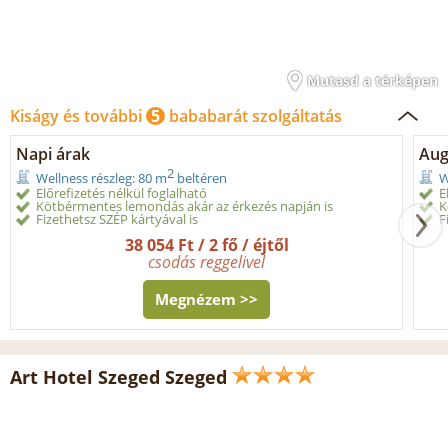
Mutasd a térképen
Kiságy és további
5
bababarát szolgáltatás
Napi árak
Aug
2
Wellness részleg: 80 m
beltéren
W
Előrefizetés nélkül foglalható
E
Kötbérmentes lemondás akár az érkezés napján is
K
Fizethetsz SZÉP kártyával is
F
38 054 Ft / 2 fő / éjtől
csodás reggelivel
Megnézem >>
Art Hotel Szeged Szeged