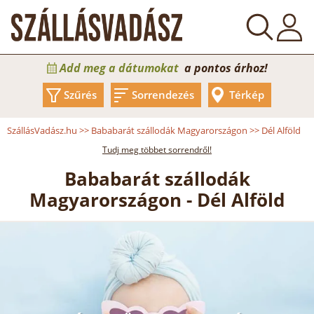
Add meg a dátumokat
a pontos árhoz!
Szűrés
Sorrendezés
Térkép
SzállásVadász.hu
>>
Bababarát szállodák Magyarországon
>>
Dél Alföld
Tudj meg többet sorrendről!
Bababarát szállodák
Magyarországon - Dél Alföld