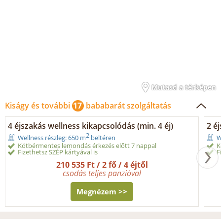
Mutasd a térképen
Kiságy és további
17
bababarát szolgáltatás
4 éjszakás wellness kikapcsolódás (min. 4 éj)
2 é
2
Wellness részleg: 650 m
beltéren
W
Kötbérmentes lemondás érkezés előtt 7 nappal
K
Fizethetsz SZÉP kártyával is
F
210 535 Ft / 2 fő / 4 éjtől
csodás teljes panzióval
Megnézem >>