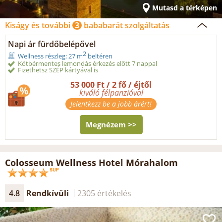
Mutasd a térképen
Kiságy és további
3
bababarát szolgáltatás
Napi ár fürdőbelépővel
2
Wellness részleg: 27 m
beltéren
Kötbérmentes lemondás érkezés előtt 7 nappal
Fizethetsz SZÉP kártyával is
53 000 Ft / 2 fő / éjtől
kiváló félpanzióval
Jelentkezz be a jobb árért!
Megnézem >>
Colosseum Wellness Hotel Mórahalom
4.8
Rendkívüli
2305 értékelés