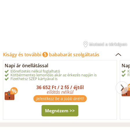
Mutasd a térképen
Kiságy és további
5
bababarát szolgáltatás
Napi ár önellátással
Nap
Előrefizetés nélkül foglalható
K
Kötbérmentes lemondás akár az érkezés napján is
F
Fizethetsz SZÉP kártyával is
36 652 Ft / 2 fő / éjtől
ellátás nélkül
Jelentkezz be a jobb árért!
Megnézem >>