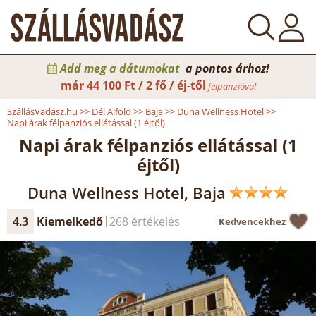
Add meg a dátumokat
a pontos árhoz!
már
44 100 Ft / 2 fő / éj-től
félpanzióval
SzállásVadász.hu
>>
Dél Alföld
>>
Baja
>>
Duna Wellness Hotel
>>
Napi árak félpanziós ellátással (1 éjtől)
Napi árak félpanziós ellátással (1
éjtől)
Duna Wellness Hotel, Baja
4.3
Kiemelkedő
268 értékelés
Kedvencekhez