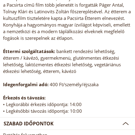
a Pacsirta című film több jelenetét is forgatták Páger Antal,
Tolnay Klári és Latinovits Zoltán főszereplésével. Az étterem a
kultuszfilm tiszteletére kapta a Pacsirta Étterem elnevezést.
Konyhája a hagyományos magyar ízvilágot képviseli, emellett
a nemzetközi és a modern táplálkozási elveknek megfelelő
fogások is szerepelnek az étlapon.
Éttermi szolgáltatások:
bankett rendezési lehetőség,
étterem / kávézó, gyermekmenü, gluténmentes étkezési
lehetőség, laktózmentes étkezési lehetőség, vegetáriánus
étkezési lehetőség, étterem, kávézó
Idegenforgalmi adó:
400 Ft/személy/éjszaka
Érkezés és távozás:
• Legkorábbi érkezés időpontja: 14:00
• Legkésőbbi távozás időpontja: 10:00
SZABAD IDŐPONTOK