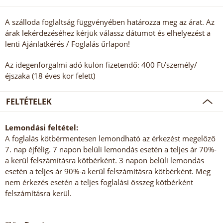
A szálloda foglaltság függvényében határozza meg az árat. Az
árak lekérdezéséhez kérjük válassz dátumot és elhelyezést a
lenti Ajánlatkérés / Foglalás űrlapon!
Az idegenforgalmi adó külön fizetendő: 400 Ft/személy/
éjszaka (18 éves kor felett)
FELTÉTELEK
Lemondási feltétel:
A foglalás kötbérmentesen lemondható az érkezést megelőző
7. nap éjfélig. 7 napon belüli lemondás esetén a teljes ár 70%-
a kerül felszámításra kötbérként. 3 napon belüli lemondás
esetén a teljes ár 90%-a kerül felszámításra kötbérként. Meg
nem érkezés esetén a teljes foglalási összeg kötbérként
felszámításra kerül.