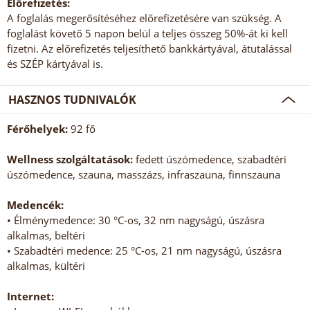
Előrefizetés:
A foglalás megerősítéséhez előrefizetésére van szükség. A
foglalást követő 5 napon belül a teljes összeg 50%-át ki kell
fizetni. Az előrefizetés teljesíthető bankkártyával, átutalással
és SZÉP kártyával is.
HASZNOS TUDNIVALÓK
Férőhelyek:
92 fő
Wellness szolgáltatások:
fedett úszómedence, szabadtéri
úszómedence, szauna, masszázs, infraszauna, finnszauna
Medencék:
• Élménymedence: 30 °C-os, 32 nm nagyságú, úszásra
alkalmas, beltéri
• Szabadtéri medence: 25 °C-os, 21 nm nagyságú, úszásra
alkalmas, kültéri
Internet: