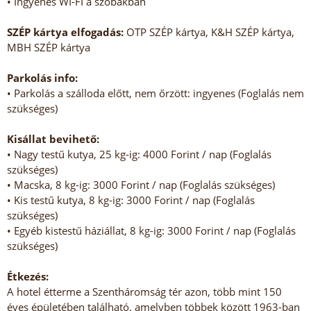
• Ingyenes WI-FI a szobákban
SZÉP kártya elfogadás:
OTP SZÉP kártya, K&H SZÉP kártya,
MBH SZÉP kártya
Parkolás info:
• Parkolás a szálloda előtt, nem őrzött: ingyenes (Foglalás nem
szükséges)
Kisállat bevihető:
• Nagy testű kutya, 25 kg-ig: 4000 Forint / nap (Foglalás
szükséges)
• Macska, 8 kg-ig: 3000 Forint / nap (Foglalás szükséges)
• Kis testű kutya, 8 kg-ig: 3000 Forint / nap (Foglalás
szükséges)
• Egyéb kistestű háziállat, 8 kg-ig: 3000 Forint / nap (Foglalás
szükséges)
Étkezés:
A hotel étterme a Szentháromság tér azon, több mint 150
éves épületében található, amelyben többek között 1963-ban