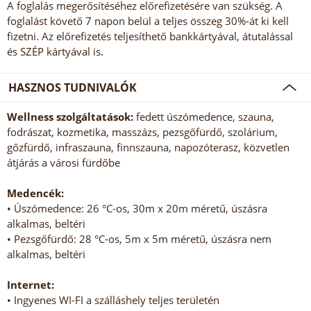
A foglalás megerősítéséhez előrefizetésére van szükség. A
foglalást követő 7 napon belül a teljes összeg 30%-át ki kell
fizetni. Az előrefizetés teljesíthető bankkártyával, átutalással
és SZÉP kártyával is.
HASZNOS TUDNIVALÓK
Wellness szolgáltatások:
fedett úszómedence, szauna,
fodrászat, kozmetika, masszázs, pezsgőfürdő, szolárium,
gőzfürdő, infraszauna, finnszauna, napozóterasz, közvetlen
átjárás a városi fürdőbe
Medencék:
• Úszómedence: 26 °C-os, 30m x 20m méretű, úszásra
alkalmas, beltéri
• Pezsgőfürdő: 28 °C-os, 5m x 5m méretű, úszásra nem
alkalmas, beltéri
Internet:
• Ingyenes WI-FI a szálláshely teljes területén