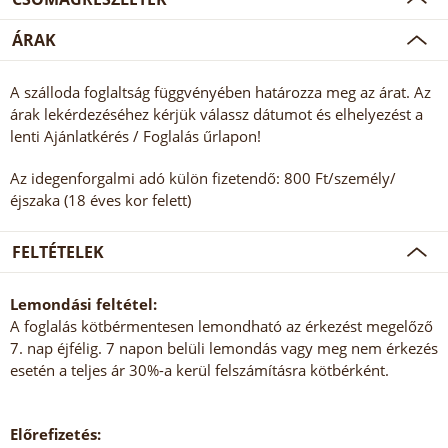
ÁRAK
A szálloda foglaltság függvényében határozza meg az árat. Az
árak lekérdezéséhez kérjük válassz dátumot és elhelyezést a
lenti Ajánlatkérés / Foglalás űrlapon!
Az idegenforgalmi adó külön fizetendő: 800 Ft/személy/
éjszaka (18 éves kor felett)
FELTÉTELEK
Lemondási feltétel:
A foglalás kötbérmentesen lemondható az érkezést megelőző
7. nap éjfélig. 7 napon belüli lemondás vagy meg nem érkezés
esetén a teljes ár 30%-a kerül felszámításra kötbérként.
Előrefizetés: