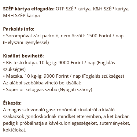
SZÉP kártya elfogadás:
OTP SZÉP kártya, K&H SZÉP kártya,
MBH SZÉP kártya
Parkolás info:
• Sorompóval zárt parkoló, nem őrzött: 1500 Forint / nap
(Helyszíni igényléssel)
Kisállat bevihető:
• Kis testű kutya, 10 kg-ig: 9000 Forint / nap (Foglalás
szükséges)
• Macska, 10 kg-ig: 9000 Forint / nap (Foglalás szükséges)
Az alábbi szobákba vihető be kisállat:
• Superior kétágyas szoba (Nyugati szárny)
Étkezés:
A magas színvonalú gasztronómiai kínálatról a kiváló
szakácsok gondoskodnak mindkét étteremben, a két bárban
pedig kipróbálhatja a kávékülönlegességeket, süteményeket,
koktélokat.