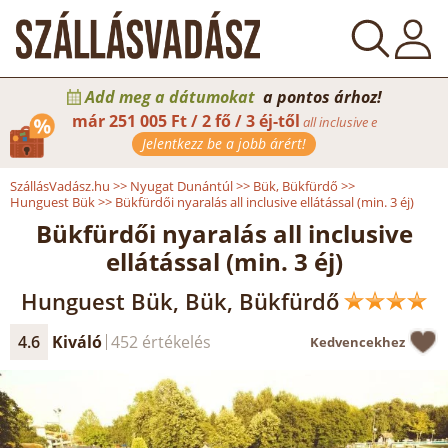
Add meg a dátumokat
a pontos árhoz!
már
251 005 Ft / 2 fő / 3 éj-től
all inclusive e
Jelentkezz be a jobb árért!
SzállásVadász.hu
>>
Nyugat Dunántúl
>>
Bük, Bükfürdő
>>
Hunguest Bük
>>
Bükfürdői nyaralás all inclusive ellátással (min. 3 éj)
Bükfürdői nyaralás all inclusive
ellátással (min. 3 éj)
Hunguest Bük, Bük, Bükfürdő
4.6
Kiváló
452 értékelés
Kedvencekhez