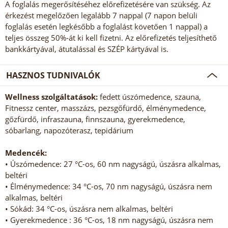
A foglalás megerősítéséhez előrefizetésére van szükség. Az
érkezést megelőzően legalább 7 nappal (7 napon belüli
foglalás esetén legkésőbb a foglalást követően 1 nappal) a
teljes összeg 50%-át ki kell fizetni. Az előrefizetés teljesíthető
bankkártyával, átutalással és SZÉP kártyával is.
HASZNOS TUDNIVALÓK
Wellness szolgáltatások:
fedett úszómedence, szauna,
Fitnessz center, masszázs, pezsgőfürdő, élménymedence,
gőzfürdő, infraszauna, finnszauna, gyerekmedence,
sóbarlang, napozóterasz, tepidárium
Medencék:
• Úszómedence: 27 °C-os, 60 nm nagyságú, úszásra alkalmas,
beltéri
• Élménymedence: 34 °C-os, 70 nm nagyságú, úszásra nem
alkalmas, beltéri
• Sókád: 34 °C-os, úszásra nem alkalmas, beltéri
• Gyerekmedence : 36 °C-os, 18 nm nagyságú, úszásra nem