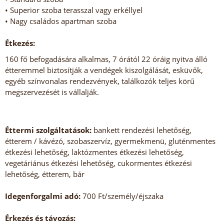
• Superior szoba terasszal vagy erkéllyel
• Nagy családos apartman szoba
Étkezés:
160 fő befogadására alkalmas, 7 órától 22 óráig nyitva álló
étteremmel biztosítják a vendégek kiszolgálását, esküvők,
egyéb színvonalas rendezvények, találkozók teljes körű
megszervezését is vállalják.
Éttermi szolgáltatások:
bankett rendezési lehetőség,
étterem / kávézó, szobaszervíz, gyermekmenü, gluténmentes
étkezési lehetőség, laktózmentes étkezési lehetőség,
vegetáriánus étkezési lehetőség, cukormentes étkezési
lehetőség, étterem, bár
Idegenforgalmi adó:
700 Ft/személy/éjszaka
Érkezés és távozás: