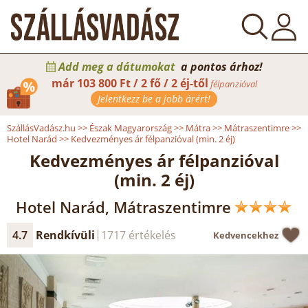
Add meg a dátumokat
a pontos árhoz!
már
103 800 Ft / 2 fő / 2 éj-től
félpanzióval
Jelentkezz be a jobb árért!
SzállásVadász.hu
>>
Észak Magyarország
>>
Mátra
>>
Mátraszentimre
>>
Hotel Narád
>>
Kedvezményes ár félpanzióval (min. 2 éj)
Kedvezményes ár félpanzióval
(min. 2 éj)
Hotel Narád, Mátraszentimre
4.7
Rendkívüli
1717 értékelés
Kedvencekhez