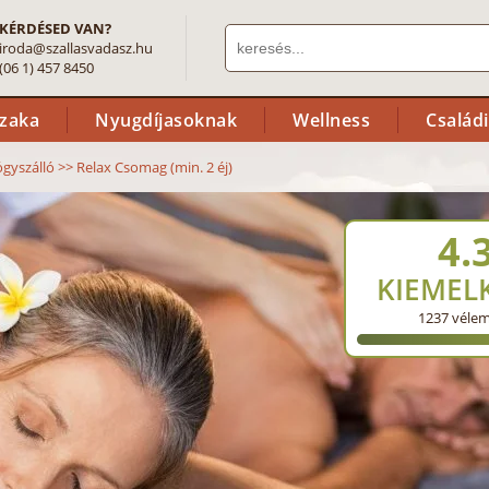
KÉRDÉSED VAN?
iroda@szallasvadasz.hu
(06 1) 457 8450
szaka
Nyugdíjasoknak
Wellness
Család
ógyszálló
>>
Relax Csomag (min. 2 éj)
4.
KIEMEL
1237
véle