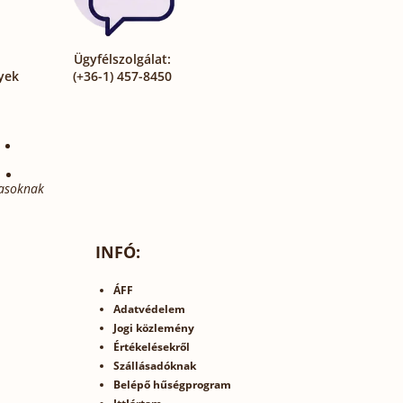
Ügyfélszolgálat:
yek
(+36-1) 457-8450
asoknak
INFÓ:
ÁFF
Adatvédelem
Jogi közlemény
Értékelésekről
Szállásadóknak
Belépő hűségprogram