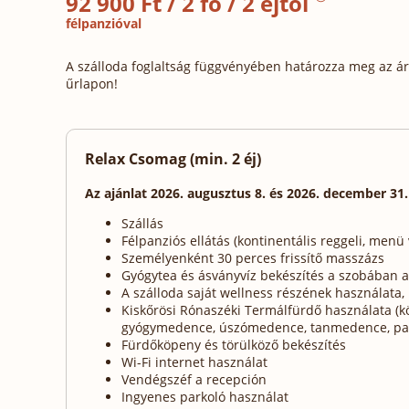
92 900 Ft / 2 fő / 2 éjtől
félpanzióval
A szálloda foglaltság függvényében határozza meg az ára
űrlapon!
Relax Csomag (min. 2 éj)
Az ajánlat 2026. augusztus 8. és 2026. december 31
Szállás
Félpanziós ellátás (kontinentális reggeli, menü
Személyenként 30 perces frissítő masszázs
Gyógytea és ásványvíz bekészítés a szobában 
A szálloda saját wellness részének használata,
Kiskőrösi Rónaszéki Termálfürdő használata (köz
gyógymedence, úszómedence, tanmedence, pa
Fürdőköpeny és törülköző bekészítés
Wi-Fi internet használat
Vendégszéf a recepción
Ingyenes parkoló használat