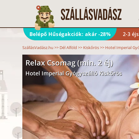
Belépő Hűségakciók: akár -28%
2-3 éj
SzállásVadász.hu
>>
Dél Alföld
>>
Kiskőrös
>>
Hotel Imperial Gy
Relax Csomag (min. 2 éj)
Hotel Imperial Gyógyszálló Kiskőrös