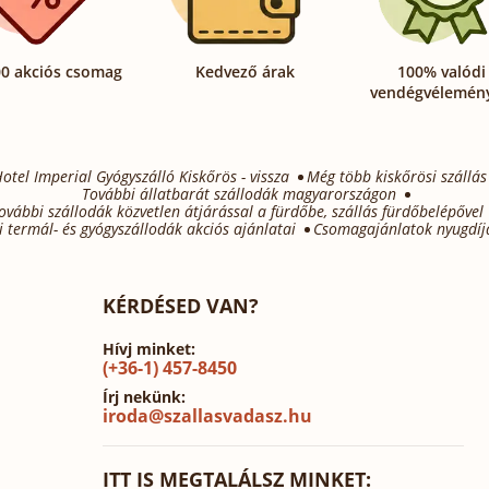
0 akciós csomag
Kedvező árak
100% valódi
vendégvélemén
otel Imperial Gyógyszálló Kiskőrös - vissza
Még több kiskőrösi szállás
További állatbarát szállodák magyarországon
ovábbi szállodák közvetlen átjárással a fürdőbe, szállás fürdőbelépővel
 termál- és gyógyszállodák akciós ajánlatai
Csomagajánlatok nyugdíj
KÉRDÉSED VAN?
Hívj minket:
(+36-1) 457-8450
Írj nekünk:
iroda@szallasvadasz.hu
ITT IS MEGTALÁLSZ MINKET: