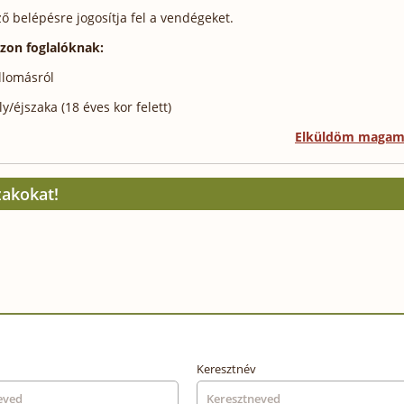
 belépésre jogosítja fel a vendégeket.
szon foglalóknak:
llomásról
/éjszaka (18 éves kor felett)
Elküldöm maga
zakokat!
Keresztnév