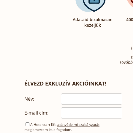
Adataid bizalmasan
400
kezeljük
H
T
További
ÉLVEZD EXKLUZÍV AKCIÓINKAT!
Név:
E-mail cím:
A Hotelstart Kft.
adatvédelmi szabályzatát
megismertem és elfogadom.