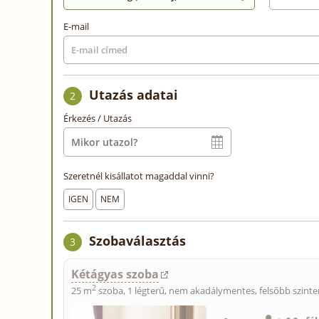
E-mail
Utazás adatai
2
Érkezés / Utazás
Szeretnél kisállatot magaddal vinni?
IGEN
NEM
Szobaválasztás
3
Kétágyas szoba
2
25 m
szoba, 1 légterű, nem akadálymentes, felsőbb szinte