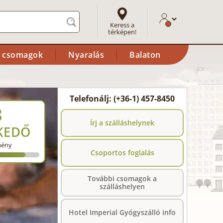
Keress a
térképen!
i csomagok
Nyaralás
Balaton
Telefonálj: (+36-1) 457-8450
3
Írj a szálláshelynek
KEDŐ
mény
Csoportos foglalás
További csomagok a
szálláshelyen
Hotel Imperial Gyógyszálló info