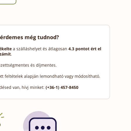
 érdemes még tudnod?
ékelte
a szálláshelyet és átlagosan
4.3 pontot ért el
számít
.
lezettségmentes és díjmentes.
ott feltételek alapján lemondható vagy módosítható.
désed van, hívj minket:
(+36-1) 457-8450