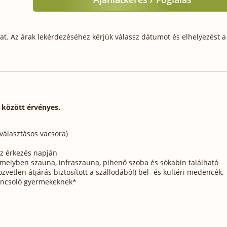
t. Az árak lekérdezéséhez kérjük válassz dátumot és elhelyezést a 
. között érvényes.
 választásos vacsora)
az érkezés napján
 melyben szauna, infraszauna, pihenő szoba és sókabin található
vetlen átjárás biztosított a szállodából) bel- és kültéri medencék,
ncsoló gyermekeknek*