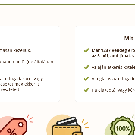
Mit
lmasan kezeljük.
Már 1237 vendég ért
az 5-ből, ami jónak 
anapon belül (de általában
Az ajánlatkérés köte
at elfogadásáról vagy
A foglalás az elfogad
déseket még ekkor is
részleteit.
Ha elakadtál vagy kér