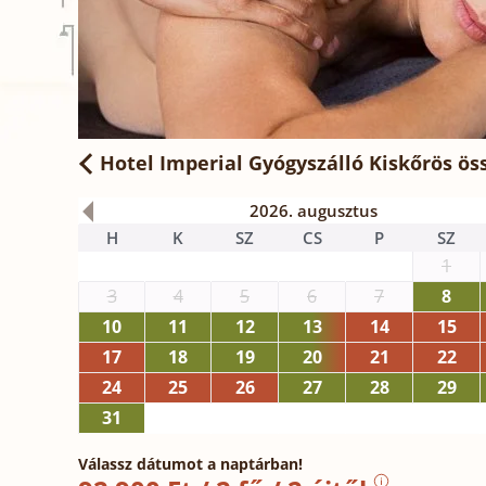
Hotel Imperial Gyógyszálló Kiskőrös
öss
2026. augusztus
H
K
SZ
CS
P
SZ
1
3
4
5
6
7
8
10
11
12
13
14
15
17
18
19
20
21
22
24
25
26
27
28
29
31
Válassz dátumot a naptárban!