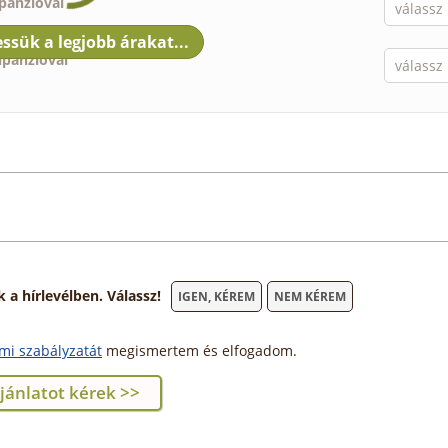
lpanzióval
lpanzióval
 hírlevélben. Válassz!
IGEN, KÉREM
NEM KÉREM
mi szabályzatát
megismertem és elfogadom.