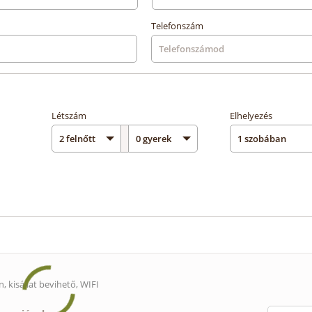
Telefonszám
Létszám
Elhelyezés
n,
kisállat bevihető
, WIFI