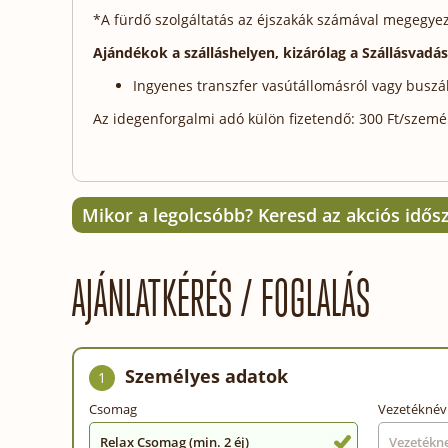
*A fürdő szolgáltatás az éjszakák számával megegyező
Ajándékok a szálláshelyen, kizárólag a Szállásvadá
Ingyenes transzfer vasútállomásról vagy buszá
Az idegenforgalmi adó külön fizetendő: 300 Ft/személy
Mikor a legolcsóbb? Keresd az akciós idős
AJÁNLATKÉRÉS / FOGLALÁS
Személyes adatok
1
Csomag
Vezetéknév
Relax Csomag (min. 2 éj)