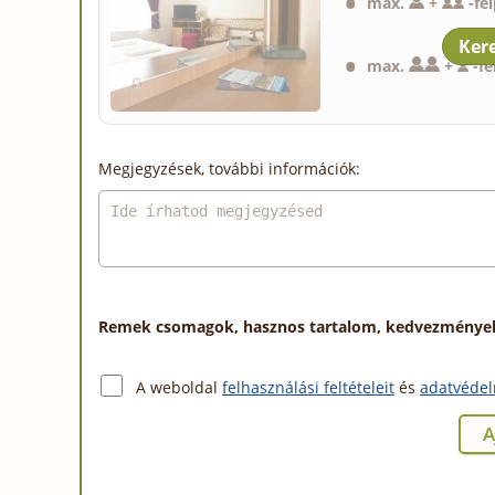
max.
+
-
fé
max.
+
-
fé
Megjegyzések, további információk:
Remek csomagok, hasznos tartalom, kedvezmények a
A weboldal
felhasználási feltételeit
és
adatvédel