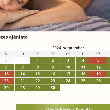
zes ajánlata
2026. szeptember
V
H
K
SZ
CS
P
SZ
2
1
2
3
4
5
9
7
8
9
10
11
12
16
14
15
16
17
18
19
23
21
22
23
24
25
26
30
28
29
30
Ajánlatkérés / Foglalás