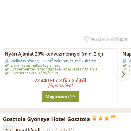
Mutasd a térképen
Nyári Ajánlat 20% kedvezménnyel (min. 2 éj)
Nap
2
2
Wellness részleg: 300 m
beltéren, 50 m
kültéren
W
Előrefizetés nélkül foglalható
E
Kötbérmentes lemondás akár az érkezés napján is
K
Fizethetsz SZÉP kártyával is
F
72 400 Ft / 2 fő / 2 éjtől
félpanzióval
Megnézem >>
Gosztola Gyöngye Hotel Gosztola
4.7
Rendkívüli
213 értékelés