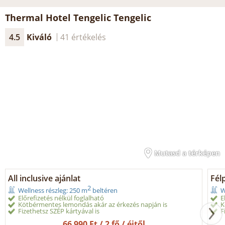
Thermal Hotel Tengelic Tengelic
4.5
Kiváló
41 értékelés
Mutasd a térképen
All inclusive ajánlat
Fél
2
Wellness részleg: 250 m
beltéren
W
Előrefizetés nélkül foglalható
E
Kötbérmentes lemondás akár az érkezés napján is
K
Fizethetsz SZÉP kártyával is
F
66 990 Ft / 2 fő / éjtől