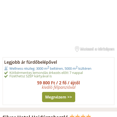
Mutasd a térképen
Legjobb ár fürdőbelépővel
2
2
Wellness részleg: 3000 m
beltéren, 5000 m
kültéren
Kötbérmentes lemondás érkezés előtt 7 nappal
Fizethetsz SZÉP kártyával is
59 800 Ft / 2 fő / éjtől
kiváló félpanzióval
Megnézem >>