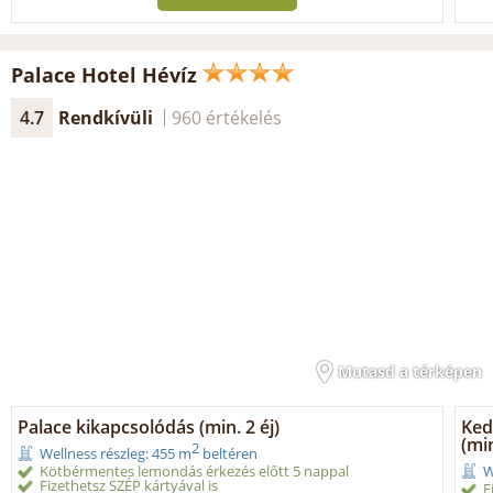
Palace Hotel Hévíz
4.7
Rendkívüli
960 értékelés
Mutasd a térképen
Palace kikapcsolódás (min. 2 éj)
Ked
(min
2
Wellness részleg: 455 m
beltéren
Kötbérmentes lemondás érkezés előtt 5 nappal
W
Fizethetsz SZÉP kártyával is
F