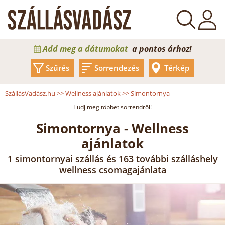
Add meg a dátumokat
a pontos árhoz!
Szűrés
Sorrendezés
Térkép
SzállásVadász.hu
>>
Wellness ajánlatok
>>
Simontornya
Tudj meg többet sorrendről!
Simontornya - Wellness
ajánlatok
1 simontornyai szállás és 163 további szálláshely
wellness csomagajánlata