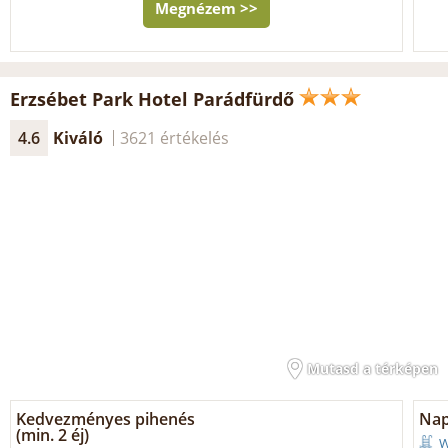
Megnézem >>
Erzsébet Park Hotel Parádfürdő
4.6
Kiváló
3621 értékelés
Mutasd a térképen
Kedvezményes pihenés
Nap
(min. 2 éj)
W