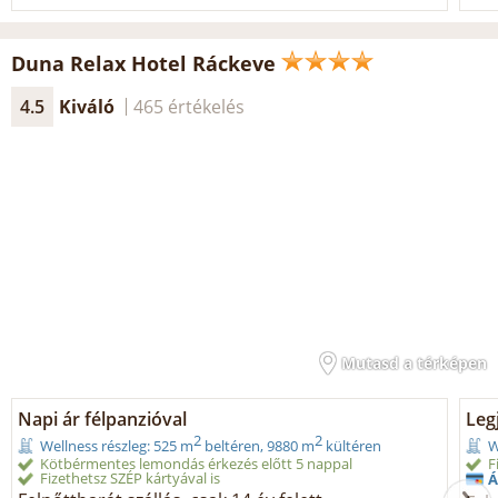
Duna Relax Hotel Ráckeve
4.5
Kiváló
465 értékelés
Mutasd a térképen
Napi ár félpanzióval
Legj
2
2
Wellness részleg: 525 m
beltéren, 9880 m
kültéren
W
Kötbérmentes lemondás érkezés előtt 5 nappal
F
Fizethetsz SZÉP kártyával is
Á