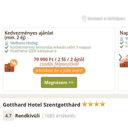
Mutasd a térképen
Kedvezményes ajánlat
Nap
(min. 2 éj)
W
K
Wellness részleg
F
Kötbérmentes lemondás érkezés előtt 7 nappal
Fizethetsz SZÉP kártyával is
79 990 Ft / 2 fő / 2 éjtől
csodás félpanzióval
Jelentkezz be a jobb árért!
Megnézem >>
Gotthard Hotel Szentgotthárd
4.7
Rendkívüli
1685 értékelés