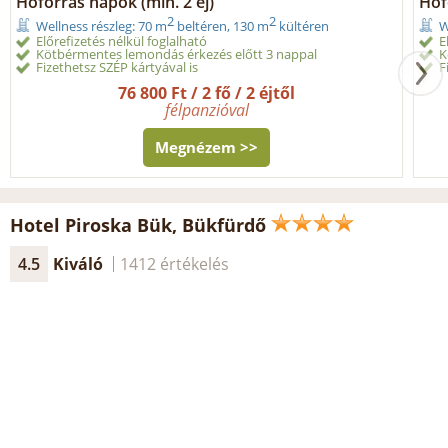
Hőforrás napok (min. 2 éj)
Hőf
2
2
Wellness részleg: 70 m
beltéren, 130 m
kültéren
W
Előrefizetés nélkül foglalható
E
Kötbérmentes lemondás érkezés előtt 3 nappal
K
Fizethetsz SZÉP kártyával is
F
76 800 Ft / 2 fő / 2 éjtől
félpanzióval
Megnézem >>
Hotel Piroska Bük, Bükfürdő
4.5
Kiváló
1412 értékelés