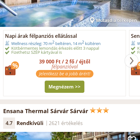
Mutasd a térképen
Napi árak félpanziós ellátással
Seni
2
2
Wellness részleg: 70 m
beltéren, 14 m
kültéren
W
Kötbérmentes lemondás érkezés előtt 3 nappal
K
Fizethetsz SZÉP kártyával is
F
39 000 Ft / 2 fő / éjtől
félpanzióval
Jelentkezz be a jobb árért!
Megnézem >>
Ensana Thermal Sárvár Sárvár
4.7
Rendkívüli
2621 értékelés