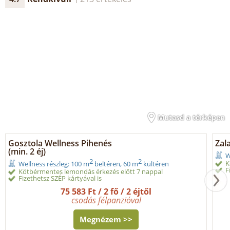
Mutasd a térképen
Gosztola Wellness Pihenés
Zal
(min. 2 éj)
W
2
2
K
Wellness részleg: 100 m
beltéren, 60 m
kültéren
F
Kötbérmentes lemondás érkezés előtt 7 nappal
Fizethetsz SZÉP kártyával is
75 583 Ft / 2 fő / 2 éjtől
csodás félpanzióval
Megnézem >>