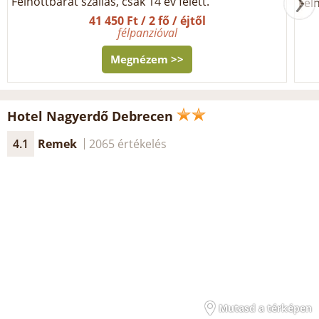
Felnőttbarát szállás, csak 14 év felett.
Feln
41 450 Ft / 2 fő / éjtől
félpanzióval
Megnézem >>
Hotel Nagyerdő Debrecen
4.1
Remek
2065 értékelés
Mutasd a térképen