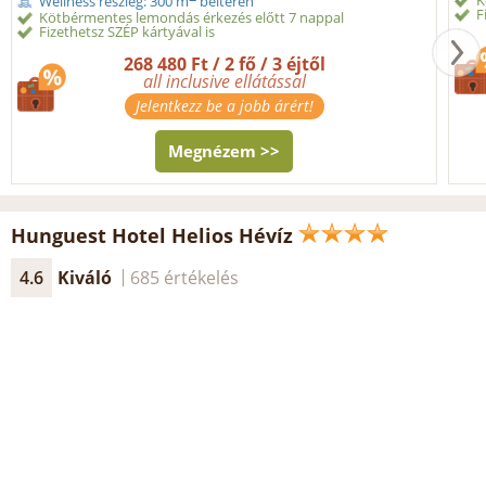
K
Wellness részleg: 300 m
beltéren
F
Kötbérmentes lemondás érkezés előtt 7 nappal
Fizethetsz SZÉP kártyával is
268 480 Ft / 2 fő / 3 éjtől
all inclusive ellátással
Jelentkezz be a jobb árért!
Megnézem >>
Hunguest Hotel Helios Hévíz
4.6
Kiváló
685 értékelés