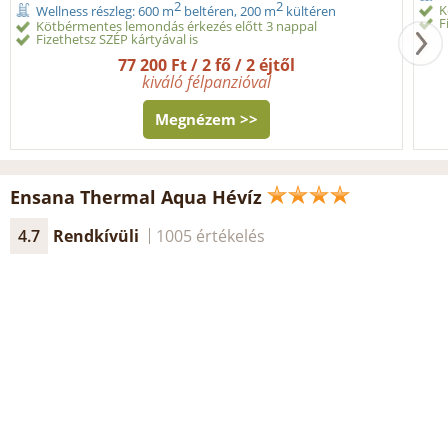
2
2
K
Wellness részleg: 600 m
beltéren, 200 m
kültéren
F
Kötbérmentes lemondás érkezés előtt 3 nappal
Fizethetsz SZÉP kártyával is
77 200 Ft / 2 fő / 2 éjtől
kiváló félpanzióval
Megnézem >>
Ensana Thermal Aqua Hévíz
4.7
Rendkívüli
1005 értékelés