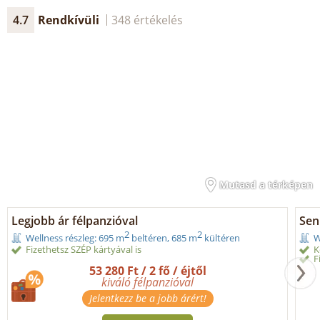
4.7
Rendkívüli
348 értékelés
Mutasd a térképen
Legjobb ár félpanzióval
Seni
2
2
Wellness részleg: 695 m
beltéren, 685 m
kültéren
W
Fizethetsz SZÉP kártyával is
K
F
53 280 Ft / 2 fő / éjtől
kiváló félpanzióval
Jelentkezz be a jobb árért!