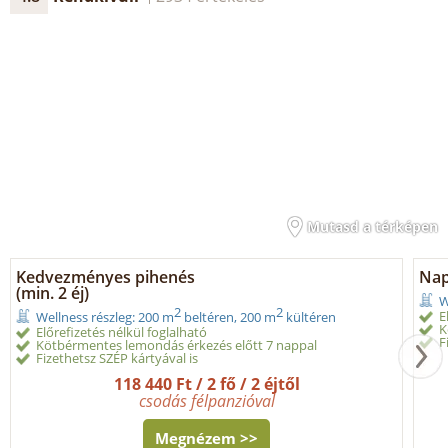
Mutasd a térképen
Kedvezményes pihenés
Nap
(min. 2 éj)
W
2
2
E
Wellness részleg: 200 m
beltéren, 200 m
kültéren
K
Előrefizetés nélkül foglalható
F
Kötbérmentes lemondás érkezés előtt 7 nappal
Fizethetsz SZÉP kártyával is
118 440 Ft / 2 fő / 2 éjtől
csodás félpanzióval
Megnézem >>