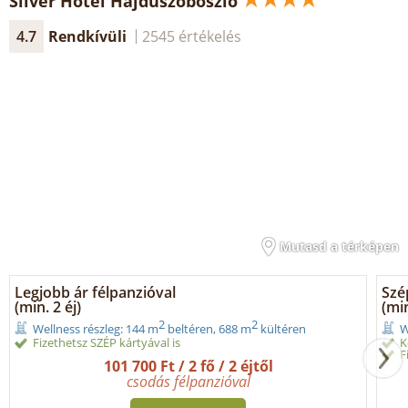
Silver Hotel Hajdúszoboszló
4.7
Rendkívüli
2545 értékelés
Mutasd a térképen
Legjobb ár félpanzióval
Szé
(min. 2 éj)
(min
2
2
Wellness részleg: 144 m
beltéren, 688 m
kültéren
W
Fizethetsz SZÉP kártyával is
K
F
101 700 Ft / 2 fő / 2 éjtől
csodás félpanzióval