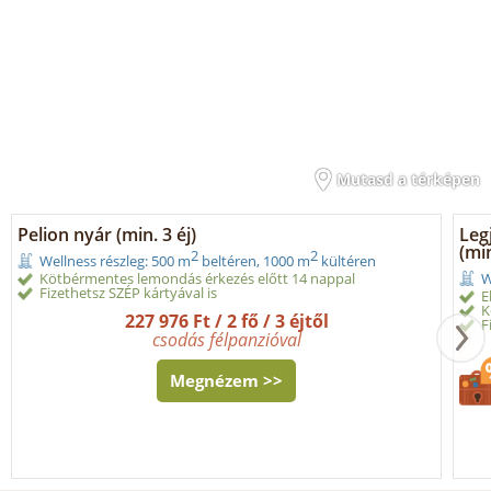
Mutasd a térképen
Pelion nyár (min. 3 éj)
Leg
(min
2
2
Wellness részleg: 500 m
beltéren, 1000 m
kültéren
Kötbérmentes lemondás érkezés előtt 14 nappal
W
Fizethetsz SZÉP kártyával is
E
K
227 976 Ft / 2 fő / 3 éjtől
F
csodás félpanzióval
Megnézem >>