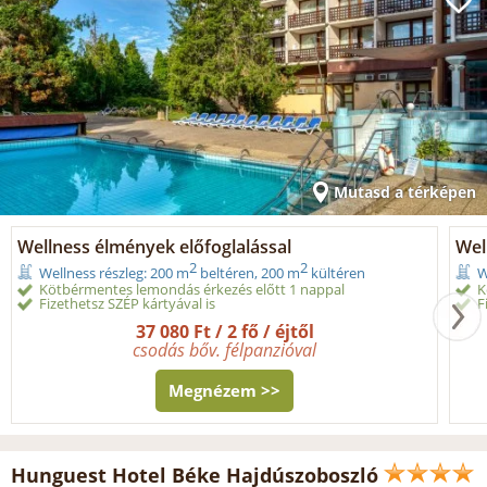
Mutasd a térképen
Wellness élmények előfoglalással
Wel
2
2
Wellness részleg: 200 m
beltéren, 200 m
kültéren
W
Kötbérmentes lemondás érkezés előtt 1 nappal
K
Fizethetsz SZÉP kártyával is
F
37 080 Ft / 2 fő / éjtől
csodás bőv. félpanzióval
Megnézem >>
Hunguest Hotel Béke Hajdúszoboszló