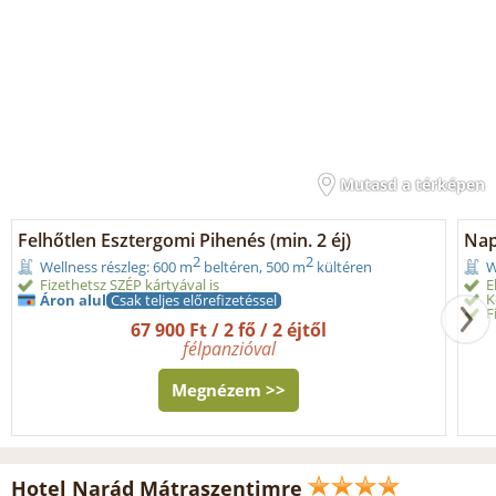
Mutasd a térképen
Felhőtlen Esztergomi Pihenés (min. 2 éj)
Nap
2
2
Wellness részleg: 600 m
beltéren, 500 m
kültéren
W
Fizethetsz SZÉP kártyával is
E
K
Áron alul
Csak teljes előrefizetéssel
F
67 900 Ft / 2 fő / 2 éjtől
félpanzióval
Megnézem >>
Hotel Narád Mátraszentimre