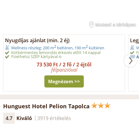
Mutasd a térképen
Nyugdíjas ajánlat (min. 2 éj)
Legj
2
2
Wellness részleg: 200 m
beltéren, 190 m
kültéren
W
Kötbérmentes lemondás érkezés előtt 14 nappal
F
Fizethetsz SZÉP kártyával is
Á
73 530 Ft / 2 fő / 2 éjtől
félpanzióval
Megnézem >>
Hunguest Hotel Pelion Tapolca
4.7
Kiváló
3919 értékelés