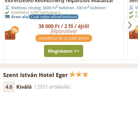
Előrefizetési kedvezmény félpanziós ellátással
Seni
2
2
Wellness részleg: 3000 m
beltéren, 100 m
kültéren
W
Fizethetsz SZÉP kártyával is
K
F
Áron alul
Csak teljes előrefizetéssel
38 000 Ft / 2 fő / éjtől
félpanzióval
Jelentkezz be a jobb árért!
Megnézem >>
Szent István Hotel Eger
4.6
Kiváló
2931 értékelés