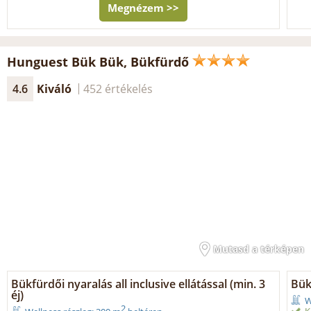
Megnézem >>
Hunguest Bük Bük, Bükfürdő
4.6
Kiváló
452 értékelés
Mutasd a térképen
Bükfürdői nyaralás all inclusive ellátással (min. 3
Bük
éj)
W
2