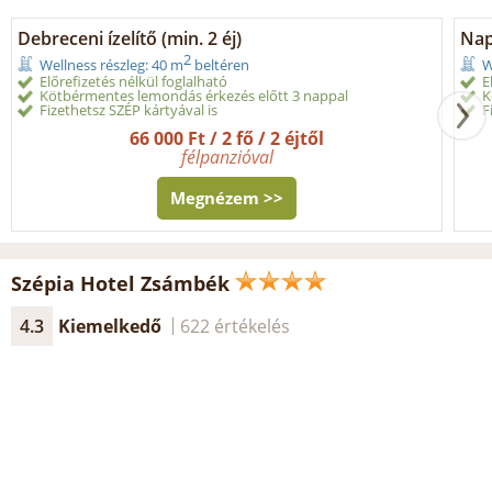
Debreceni ízelítő (min. 2 éj)
Nap
2
Wellness részleg: 40 m
beltéren
W
Előrefizetés nélkül foglalható
E
Kötbérmentes lemondás érkezés előtt 3 nappal
K
Fizethetsz SZÉP kártyával is
F
66 000 Ft / 2 fő / 2 éjtől
félpanzióval
Megnézem >>
Szépia Hotel Zsámbék
4.3
Kiemelkedő
622 értékelés