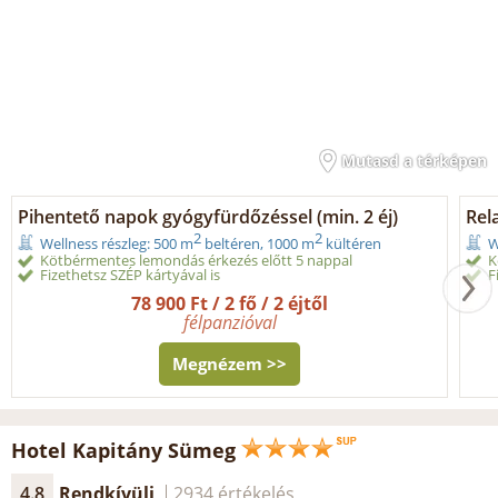
Mutasd a térképen
Pihentető napok gyógyfürdőzéssel (min. 2 éj)
Rel
2
2
Wellness részleg: 500 m
beltéren, 1000 m
kültéren
W
Kötbérmentes lemondás érkezés előtt 5 nappal
K
Fizethetsz SZÉP kártyával is
F
78 900 Ft / 2 fő / 2 éjtől
félpanzióval
Megnézem >>
Hotel Kapitány Sümeg
4.8
Rendkívüli
2934 értékelés