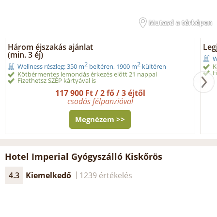
Mutasd a térképen
Három éjszakás ajánlat
Legj
(min. 3 éj)
W
2
2
K
Wellness részleg: 350 m
beltéren, 1900 m
kültéren
F
Kötbérmentes lemondás érkezés előtt 21 nappal
Fizethetsz SZÉP kártyával is
117 900 Ft / 2 fő / 3 éjtől
csodás félpanzióval
Megnézem >>
Hotel Imperial Gyógyszálló Kiskőrös
4.3
Kiemelkedő
1239 értékelés