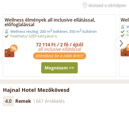
Mutasd a térképen
Wellness élmények all inclusive ellátással,
Wel
előfoglalással
W
2
2
K
Wellness részleg: 200 m
beltéren, 350 m
kültéren
F
Fizethetsz SZÉP kártyával is
72 114 Ft / 2 fő / éjtől
all inclusive ellátással
Jelentkezz be a jobb árért!
Megnézem >>
Hajnal Hotel Mezőkövesd
4.0
Remek
661 értékelés