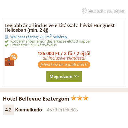
Mutasd a térképen
Legjobb ár all inclusive ellátással a hévízi Hunguest
Heliosban (min. 2 éj)
2
Wellness részleg: 250 m
beltéren
Kötbérmentes lemondás érkezés előtt 3 nappal
Fizethetsz SZÉP kártyával is
126 000 Ft / 2 fő / 2 éjtől
all inclusive ellátással
Jelentkezz be a jobb árért!
Megnézem >>
Hotel Bellevue Esztergom
4.2
Kiemelkedő
4579 értékelés