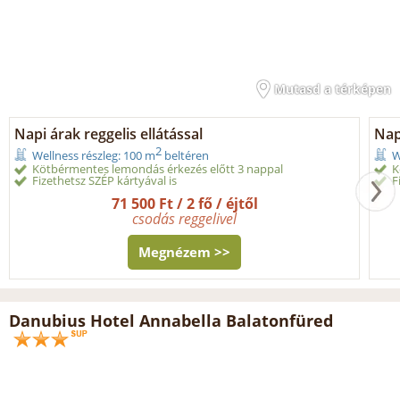
Mutasd a térképen
Napi árak reggelis ellátással
Napi
2
Wellness részleg: 100 m
beltéren
W
Kötbérmentes lemondás érkezés előtt 3 nappal
K
Fizethetsz SZÉP kártyával is
F
71 500 Ft / 2 fő / éjtől
csodás reggelivel
Megnézem >>
Danubius Hotel Annabella Balatonfüred