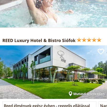
REED Luxury Hotel & Bistro Siófok
Mutasd a térképen
Reed élmények egész évben - reggelis ellátással
Nap