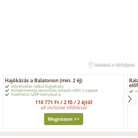
Mutasd a térképen
Hajókázás a Balatonon (min. 2 éj)
Bal
elő
Előrefizetés nélkül foglalható
Kötbérmentes lemondás érkezés előtt 2 nappal
F
Fizethetsz SZÉP kártyával is
110 771 Ft / 2 fő / 2 éjtől
all inclusive ellátással
Megnézem >>