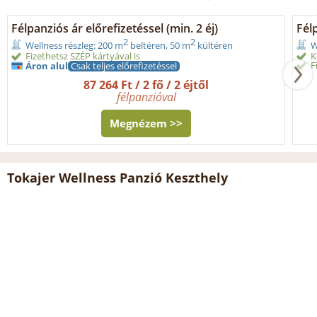
Félpanziós ár előrefizetéssel (min. 2 éj)
Fél
2
2
Wellness részleg: 200 m
beltéren, 50 m
kültéren
W
Fizethetsz SZÉP kártyával is
K
F
Áron alul
Csak teljes előrefizetéssel
87 264 Ft / 2 fő / 2 éjtől
félpanzióval
Megnézem >>
Tokajer Wellness Panzió Keszthely