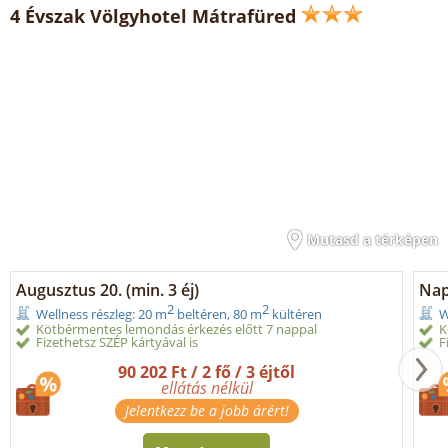
4 Évszak Völgyhotel Mátrafüred
Mutasd a térképen
Augusztus 20. (min. 3 éj)
Nap
2
2
Wellness részleg: 20 m
beltéren, 80 m
kültéren
W
Kötbérmentes lemondás érkezés előtt 7 nappal
K
Fizethetsz SZÉP kártyával is
F
90 202 Ft / 2 fő / 3 éjtől
ellátás nélkül
Jelentkezz be a jobb árért!