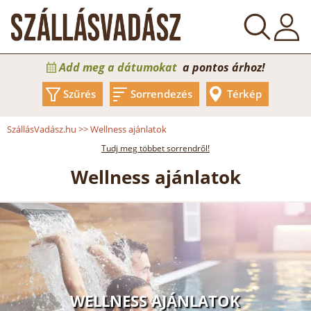
Add meg a dátumokat
a pontos árhoz!
Szűrés
Sorrendezés
Térkép
SzállásVadász.hu
>>
Wellness ajánlatok
Tudj meg többet sorrendről!
Wellness ajánlatok
WELLNESS AJÁNLATOK