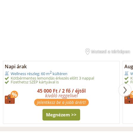
Mutasd a térképen
Napi árak
Aug
2
Wellness részleg: 60 m
kültéren
W
Kötbérmentes lemondás érkezés előtt 3 nappal
K
Fizethetsz SZÉP kártyával is
F
45 000 Ft / 2 fő / éjtől
kiváló reggelivel
Jelentkezz be a jobb árért!
Megnézem >>