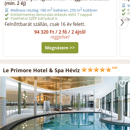
(min. 2 éj)
W
2
2
K
Wellness részleg: 180 m
beltéren, 250 m
kültéren
F
Kötbérmentes lemondás érkezés előtt 7 nappal
Fizethetsz SZÉP kártyával is
Feln
Felnőttbarát szállás, csak 16 év felett.
94 320 Ft / 2 fő / 2 éjtől
reggelivel
Megnézem >>
Le Primore Hotel & Spa Hévíz