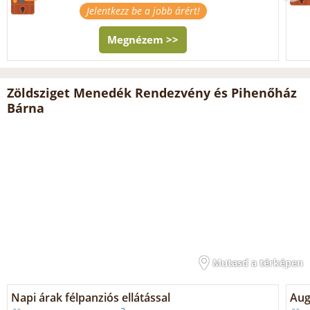
Jelentkezz be a jobb árért!
Megnézem >>
Zöldsziget Menedék Rendezvény és Pihenőház
Bárna
Mutasd a térképen
Napi árak félpanziós ellátással
Aug