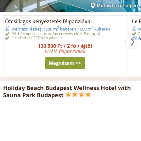
Mutasd a térképen
Ötcsillagos kényeztetés félpanzióval
Le 
2
2
Wellness részleg: 1500 m
beltéren, 1500 m
kültéren
W
Kötbérmentes lemondás érkezés előtt 5 nappal
F
Fizethetsz SZÉP kártyával is
Á
130 500 Ft / 2 fő / éjtől
kiváló félpanzióval
Megnézem >>
Holiday Beach Budapest Wellness Hotel with
Sauna Park Budapest