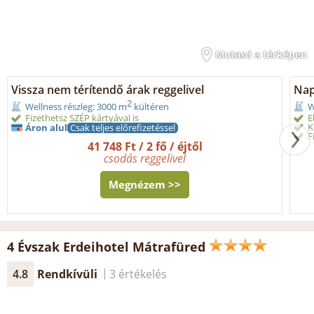
Mutasd a térképen
Vissza nem térítendő árak reggelivel
Nap
2
Wellness részleg: 3000 m
kültéren
W
Fizethetsz SZÉP kártyával is
E
K
Áron alul
Csak teljes előrefizetéssel
F
41 748 Ft / 2 fő / éjtől
csodás reggelivel
Megnézem >>
4 Évszak Erdeihotel Mátrafüred
4.8
Rendkívüli
3 értékelés