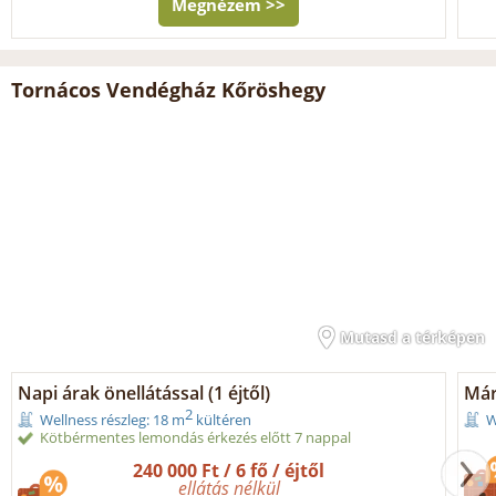
Megnézem >>
Tornácos Vendégház Kőröshegy
Mutasd a térképen
Napi árak önellátással (1 éjtől)
Már
2
Wellness részleg: 18 m
kültéren
W
Kötbérmentes lemondás érkezés előtt 7 nappal
240 000 Ft / 6 fő / éjtől
ellátás nélkül