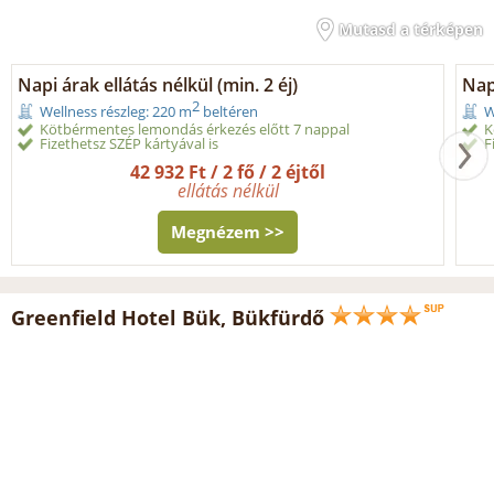
Mutasd a térképen
Napi árak ellátás nélkül (min. 2 éj)
Napi
2
Wellness részleg: 220 m
beltéren
W
Kötbérmentes lemondás érkezés előtt 7 nappal
K
Fizethetsz SZÉP kártyával is
F
42 932 Ft / 2 fő / 2 éjtől
ellátás nélkül
Megnézem >>
Greenfield Hotel Bük, Bükfürdő