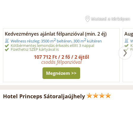
Mutasd a térképen
Kedvezményes ajánlat félpanzióval (min. 2 éj)
Aug
2
2
Wellness részleg: 3500 m
beltéren, 300 m
kültéren
W
Kötbérmentes lemondás érkezés előtt 3 nappal
K
Fizethetsz SZÉP kártyával is
F
107 712 Ft / 2 fő / 2 éjtől
csodás félpanzióval
Megnézem >>
Hotel Princeps Sátoraljaújhely