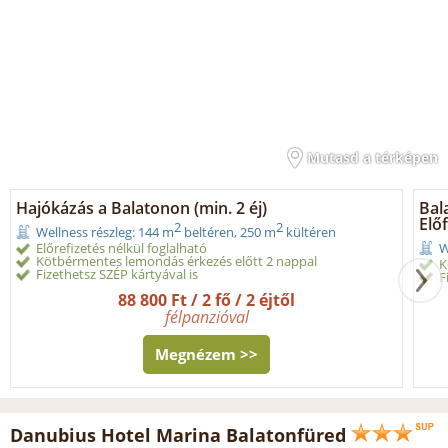
Mutasd a térképen
Hajókázás a Balatonon (min. 2 éj)
Bal
Előf
2
2
Wellness részleg: 144 m
beltéren, 250 m
kültéren
Előrefizetés nélkül foglalható
W
Kötbérmentes lemondás érkezés előtt 2 nappal
K
Fizethetsz SZÉP kártyával is
F
88 800 Ft / 2 fő / 2 éjtől
félpanzióval
Megnézem >>
Danubius Hotel Marina Balatonfüred