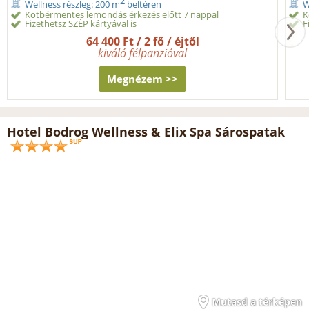
2
Wellness részleg: 200 m
beltéren
W
Kötbérmentes lemondás érkezés előtt 7 nappal
K
Fizethetsz SZÉP kártyával is
F
64 400 Ft / 2 fő / éjtől
kiváló félpanzióval
Megnézem >>
Hotel Bodrog Wellness & Elix Spa Sárospatak
Mutasd a térképen