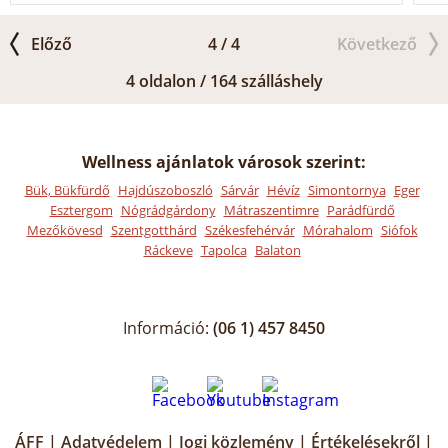
Előző
4 / 4
Következő
4 oldalon / 164 szálláshely
Wellness ajánlatok városok szerint:
Bük, Bükfürdő
Hajdúszoboszló
Sárvár
Hévíz
Simontornya
Eger
Esztergom
Nógrádgárdony
Mátraszentimre
Parádfürdő
Mezőkövesd
Szentgotthárd
Székesfehérvár
Mórahalom
Siófok
Ráckeve
Tapolca
Balaton
Információ:
(06 1) 457 8450
ÁFF
|
Adatvédelem
|
Jogi közlemény
|
Értékelésekről
|