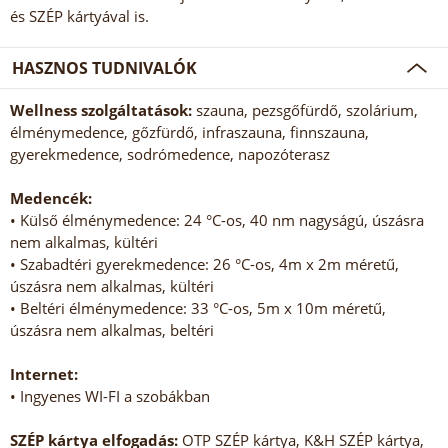
és SZÉP kártyával is.
HASZNOS TUDNIVALÓK
Wellness szolgáltatások:
szauna, pezsgőfürdő, szolárium,
élménymedence, gőzfürdő, infraszauna, finnszauna,
gyerekmedence, sodrómedence, napozóterasz
Medencék:
• Külső élménymedence: 24 °C-os, 40 nm nagyságú, úszásra
nem alkalmas, kültéri
• Szabadtéri gyerekmedence: 26 °C-os, 4m x 2m méretű,
úszásra nem alkalmas, kültéri
• Beltéri élménymedence: 33 °C-os, 5m x 10m méretű,
úszásra nem alkalmas, beltéri
Internet:
• Ingyenes WI-FI a szobákban
SZÉP kártya elfogadás:
OTP SZÉP kártya, K&H SZÉP kártya,