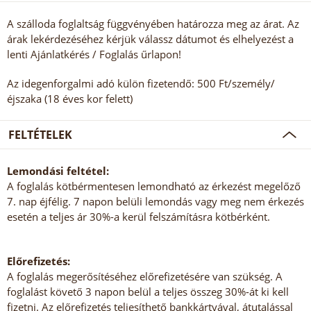
A szálloda foglaltság függvényében határozza meg az árat. Az
árak lekérdezéséhez kérjük válassz dátumot és elhelyezést a
lenti Ajánlatkérés / Foglalás űrlapon!
Az idegenforgalmi adó külön fizetendő: 500 Ft/személy/
éjszaka (18 éves kor felett)
FELTÉTELEK
Lemondási feltétel:
A foglalás kötbérmentesen lemondható az érkezést megelőző
7. nap éjfélig. 7 napon belüli lemondás vagy meg nem érkezés
esetén a teljes ár 30%-a kerül felszámításra kötbérként.
Előrefizetés:
A foglalás megerősítéséhez előrefizetésére van szükség. A
foglalást követő 3 napon belül a teljes összeg 30%-át ki kell
fizetni. Az előrefizetés teljesíthető bankkártyával, átutalással