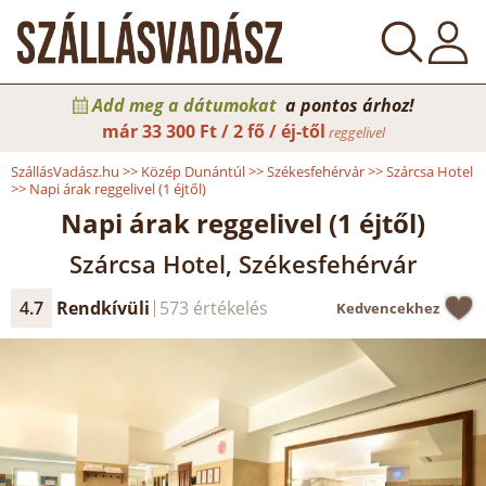
Add meg a dátumokat
a pontos árhoz!
már
33 300 Ft / 2 fő / éj-től
reggelivel
SzállásVadász.hu
>>
Közép Dunántúl
>>
Székesfehérvár
>>
Szárcsa Hotel
>>
Napi árak reggelivel (1 éjtől)
Napi árak reggelivel (1 éjtől)
Szárcsa Hotel, Székesfehérvár
4.7
Rendkívüli
573 értékelés
Kedvencekhez