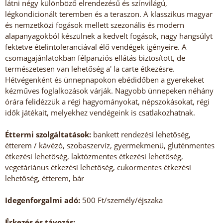
látni négy különböző elrendezésű és színvilágú,
légkondicionált teremben és a teraszon. A klasszikus magyar
és nemzetközi fogások mellett szezonális és modern
alapanyagokból készülnek a kedvelt fogások, nagy hangsúlyt
fektetve ételintoleranciával élő vendégek igényeire. A
csomagajánlatokban félpanziós ellátás biztosított, de
természetesen van lehetőség a' la carte étkezésre.
Hétvégenként és ünnepnapokon ebédidőben a gyerekeket
kézműves foglalkozások várják. Nagyobb ünnepeken néhány
órára felidézzük a régi hagyományokat, népszokásokat, régi
idők játékait, melyekhez vendégeink is csatlakozhatnak.
Éttermi szolgáltatások:
bankett rendezési lehetőség,
étterem / kávézó, szobaszervíz, gyermekmenü, gluténmentes
étkezési lehetőség, laktózmentes étkezési lehetőség,
vegetáriánus étkezési lehetőség, cukormentes étkezési
lehetőség, étterem, bár
Idegenforgalmi adó:
500 Ft/személy/éjszaka
Érkezés és távozás: