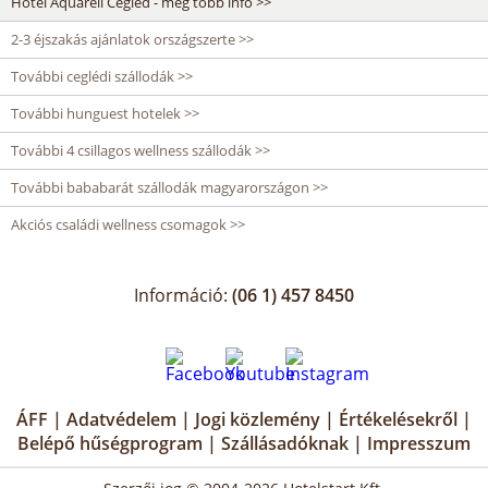
Hotel Aquarell Cegléd - még több infó >>
2-3 éjszakás ajánlatok országszerte >>
További ceglédi szállodák >>
További hunguest hotelek >>
További 4 csillagos wellness szállodák >>
További bababarát szállodák magyarországon >>
Akciós családi wellness csomagok >>
Információ:
(06 1) 457 8450
ÁFF
|
Adatvédelem
|
Jogi közlemény
|
Értékelésekről
|
Belépő hűségprogram
|
Szállásadóknak
|
Impresszum