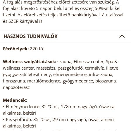
A foglalás megerősítéséhez előrefizetésére van szükség. A
foglalást követő 5 napon belül a teljes összeg 50%-át ki kell
fizetni. Az előrefizetés teljesíthető bankkártyával, átutalással
és SZÉP kártyával is.
HASZNOS TUDNIVALÓK
Férőhelyek:
220 fő
Wellness szolgáltatások:
szauna, Fitnessz center, Spa &
wellness center, masszázs, pezsgőfürdő, termálvíz, illetve
gyógyászati létesítmény, élménymedence, infraszauna,
finnszauna, merülőmedence, gyógymedence, bioszauna,
napozóterasz
Medencék:
• Élménymedence: 32 °C-os, 178 nm nagyságú, úszásra
alkalmas, beltéri
• Pezsgőfürdő: 35 °C-os, 29 nm nagyságú, úszásra nem
alkalmas, beltéri