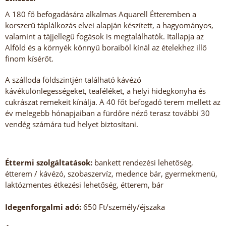
A 180 fő befogadására alkalmas Aquarell Étteremben a
korszerű táplálkozás elvei alapján készített, a hagyományos,
valamint a tájjellegű fogások is megtalálhatók. Itallapja az
Alföld és a környék könnyű boraiból kínál az ételekhez illő
finom kísérőt.
A szálloda földszintjén található kávézó
kávékülönlegességeket, teaféléket, a helyi hidegkonyha és
cukrászat remekeit kínálja. A 40 főt befogadó terem mellett az
év melegebb hónapjaiban a fürdőre néző terasz további 30
vendég számára tud helyet biztosítani.
Éttermi szolgáltatások:
bankett rendezési lehetőség,
étterem / kávézó, szobaszervíz, medence bár, gyermekmenü,
laktózmentes étkezési lehetőség, étterem, bár
Idegenforgalmi adó:
650 Ft/személy/éjszaka