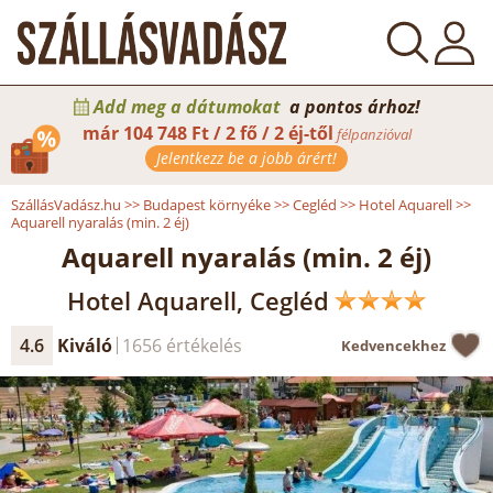
Add meg a dátumokat
a pontos árhoz!
már
104 748 Ft / 2 fő / 2 éj-től
félpanzióval
Jelentkezz be a jobb árért!
SzállásVadász.hu
>>
Budapest környéke
>>
Cegléd
>>
Hotel Aquarell
>>
Aquarell nyaralás (min. 2 éj)
Aquarell nyaralás (min. 2 éj)
Hotel Aquarell, Cegléd
4.6
Kiváló
1656 értékelés
Kedvencekhez