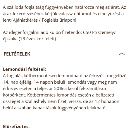
A szálloda foglaltság függvényében határozza meg az árat. Az
árak lekérdezéséhez kérjük válassz dátumot és elhelyezést a
lenti Ajánlatkérés / Foglalás űrlapon!
Az idegenforgalmi adó külön fizetendő: 650 Ft/személy/
éjszaka (18 éves kor felett)
FELTÉTELEK
Lemondási feltétel:
A foglalás kötbérmentesen lemondható az érkezést megelőző
14. nap éjfélig. 14 napon belüli lemondás vagy meg nem
érkezés esetén a teljes ár 50%-a kerül felszámításra
kötbérként. Kötbérmentes lemondás esetén a befizetett
összeget a szálláshely nem fizeti vissza, de az 12 hónapon
belül a szabad kapacitások függvényében lelakható.
Előrefizetés: