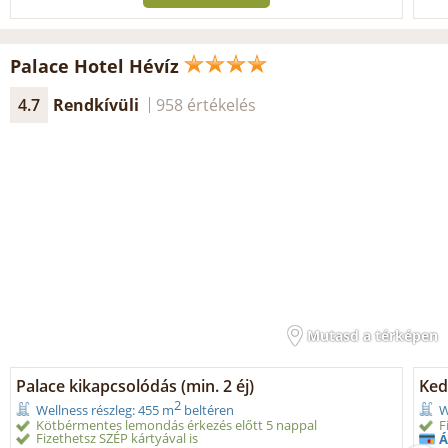
Palace Hotel Hévíz
4.7
Rendkívüli
958 értékelés
Mutasd a térképen
Palace kikapcsolódás (min. 2 éj)
Ked
2
Wellness részleg: 455 m
beltéren
W
Kötbérmentes lemondás érkezés előtt 5 nappal
F
Fizethetsz SZÉP kártyával is
Á