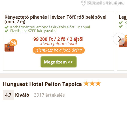
Mutasd a térképen
Kényeztető pihenés Hévízen Tófürdő belépővel
Legj
(min. 2 éj)
K
F
Kötbérmentes lemondás érkezés előtt 3 nappal
Fizethetsz SZÉP kártyával is
99 200 Ft / 2 fő / 2 éjtől
kiváló félpanzióval
Jelentkezz be a jobb árért!
Megnézem >>
Hunguest Hotel Pelion Tapolca
4.7
Kiváló
3917 értékelés