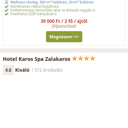
2
2
Wellness részleg: 300 m
beltéren, 50 m
kültéren
Előrefizetés nélkül foglalható
Kötbérmentes lemondás akár az érkezés napján is
Fizethetsz SZÉP kártyával is
39 000 Ft / 2 fő / éjtől
félpanzióval
Megnézem >>
Hotel Karos Spa Zalakaros
4.6
Kiváló
972 értékelés