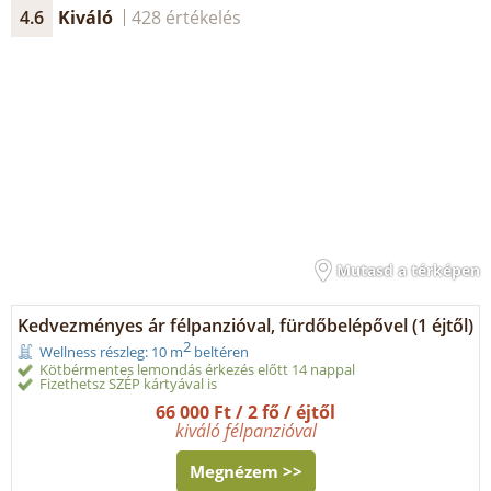
4.6
Kiváló
428 értékelés
Mutasd a térképen
Kedvezményes ár félpanzióval, fürdőbelépővel (1 éjtől)
2
Wellness részleg: 10 m
beltéren
Kötbérmentes lemondás érkezés előtt 14 nappal
Fizethetsz SZÉP kártyával is
66 000 Ft / 2 fő / éjtől
kiváló félpanzióval
Megnézem >>