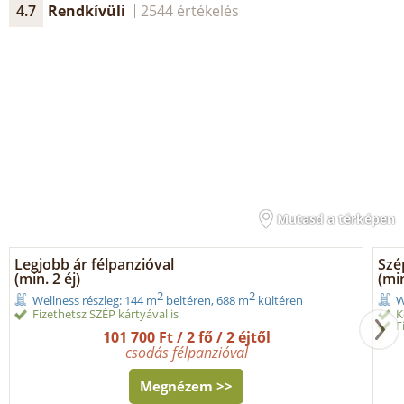
4.7
Rendkívüli
2544 értékelés
Mutasd a térképen
Legjobb ár félpanzióval
Szé
(min. 2 éj)
(min
2
2
Wellness részleg: 144 m
beltéren, 688 m
kültéren
W
Fizethetsz SZÉP kártyával is
K
F
101 700 Ft / 2 fő / 2 éjtől
csodás félpanzióval
Megnézem >>