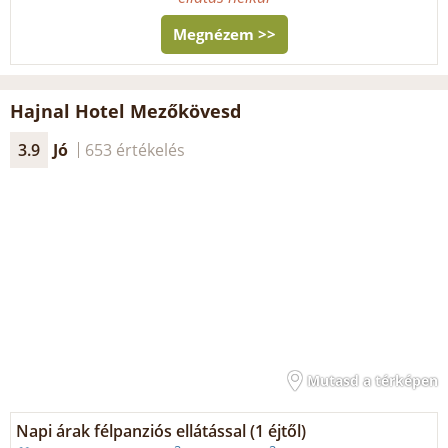
Megnézem >>
Hajnal Hotel Mezőkövesd
3.9
Jó
653 értékelés
Mutasd a térképen
Napi árak félpanziós ellátással (1 éjtől)