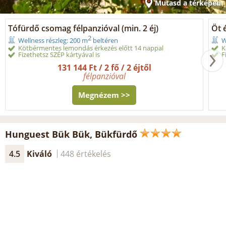
Mutasd a térképen
Tófürdő csomag félpanzióval (min. 2 éj)
Öt 
2
Wellness részleg: 200 m
beltéren
W
Kötbérmentes lemondás érkezés előtt 14 nappal
K
Fizethetsz SZÉP kártyával is
F
131 144 Ft / 2 fő / 2 éjtől
félpanzióval
Megnézem >>
Hunguest Bük Bük, Bükfürdő
4.5
Kiváló
448 értékelés