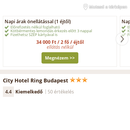
Mutasd a térképen
Napi árak önellátással (1 éjtől)
Napi
Előrefizetés nélkül foglalható
E
Kötbérmentes lemondás érkezés előtt 3 nappal
K
Fizethetsz SZÉP kártyával is
F
34 000 Ft / 2 fő / éjtől
ellátás nélkül
Megnézem >>
City Hotel Ring Budapest
4.4
Kiemelkedő
50 értékelés