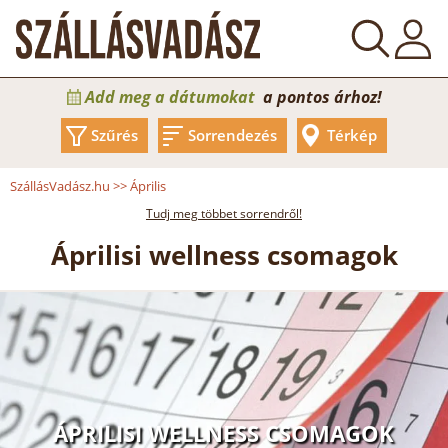
Add meg a dátumokat
a pontos árhoz!
Szűrés
Sorrendezés
Térkép
SzállásVadász.hu
>>
Április
Tudj meg többet sorrendről!
Áprilisi wellness csomagok
ÁPRILISI WELLNESS CSOMAGOK