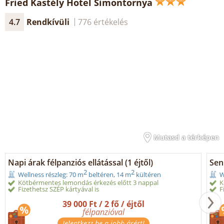
Fried Kastély Hotel Simontornya
4.7
Rendkívüli
776 értékelés
Mutasd a térképen
Napi árak félpanziós ellátással (1 éjtől)
Seni
2
2
Wellness részleg: 70 m
beltéren, 14 m
kültéren
W
Kötbérmentes lemondás érkezés előtt 3 nappal
K
Fizethetsz SZÉP kártyával is
F
39 000 Ft / 2 fő / éjtől
félpanzióval
Jelentkezz be a jobb árért!