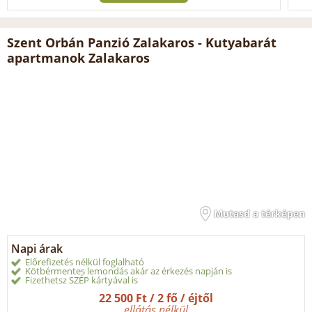
Szent Orbán Panzió Zalakaros - Kutyabarát
apartmanok Zalakaros
Mutasd a térképen
Napi árak
Előrefizetés nélkül foglalható
Kötbérmentes lemondás akár az érkezés napján is
Fizethetsz SZÉP kártyával is
22 500 Ft / 2 fő / éjtől
ellátás nélkül