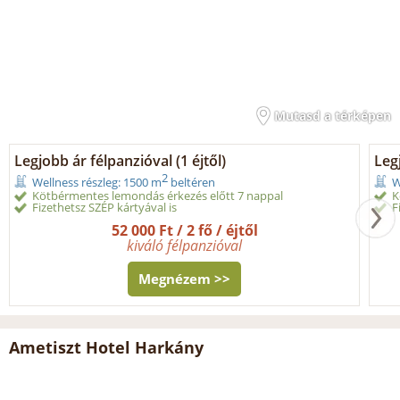
Mutasd a térképen
Legjobb ár félpanzióval (1 éjtől)
Legj
2
Wellness részleg: 1500 m
beltéren
W
Kötbérmentes lemondás érkezés előtt 7 nappal
K
Fizethetsz SZÉP kártyával is
F
52 000 Ft / 2 fő / éjtől
kiváló félpanzióval
Megnézem >>
Ametiszt Hotel Harkány