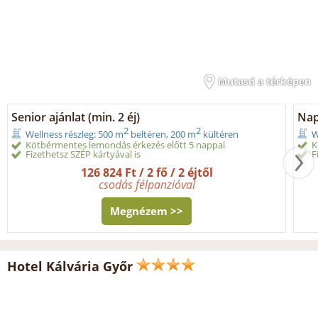
Mutasd a térképen
Senior ajánlat (min. 2 éj)
Nap
2
2
Wellness részleg: 500 m
beltéren, 200 m
kültéren
W
Kötbérmentes lemondás érkezés előtt 5 nappal
K
Fizethetsz SZÉP kártyával is
F
126 824 Ft / 2 fő / 2 éjtől
csodás félpanzióval
Megnézem >>
Hotel Kálvária Győr