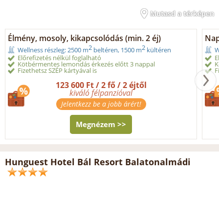
Mutasd a térképen
Élmény, mosoly, kikapcsolódás (min. 2 éj)
Nap
2
2
Wellness részleg: 2500 m
beltéren, 1500 m
kültéren
W
Előrefizetés nélkül foglalható
E
Kötbérmentes lemondás érkezés előtt 3 nappal
K
Fizethetsz SZÉP kártyával is
F
123 600 Ft / 2 fő / 2 éjtől
kiváló félpanzióval
Jelentkezz be a jobb árért!
Megnézem >>
Hunguest Hotel Bál Resort Balatonalmádi