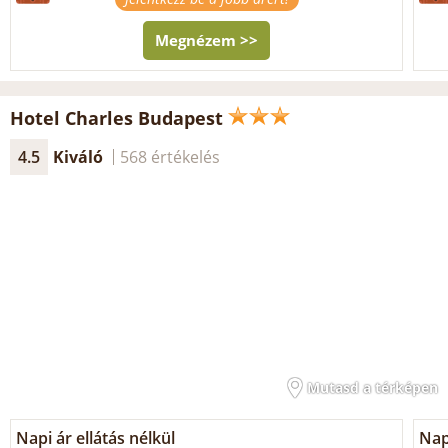
Megnézem >>
Hotel Charles Budapest
4.5
Kiváló
568 értékelés
Mutasd a térképen
Napi ár ellátás nélkül
Nap