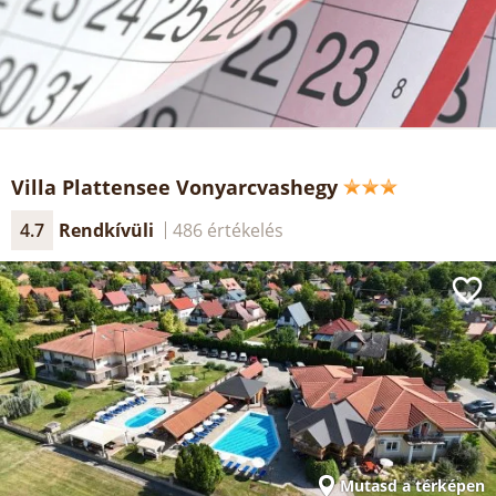
Villa Plattensee Vonyarcvashegy
4.7
Rendkívüli
486 értékelés
Mutasd a térképen