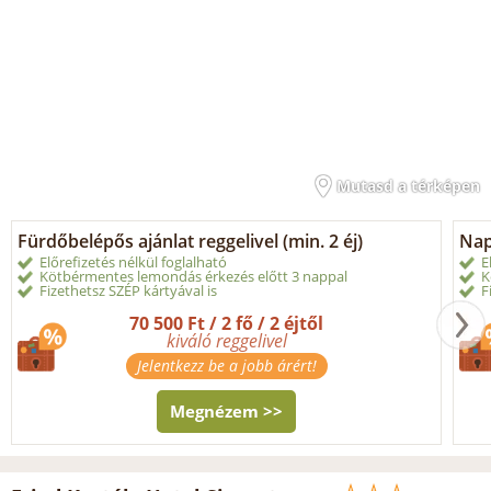
Mutasd a térképen
Fürdőbelépős ajánlat reggelivel (min. 2 éj)
Napi
Előrefizetés nélkül foglalható
E
Kötbérmentes lemondás érkezés előtt 3 nappal
K
Fizethetsz SZÉP kártyával is
F
70 500 Ft / 2 fő / 2 éjtől
kiváló reggelivel
Jelentkezz be a jobb árért!
Megnézem >>