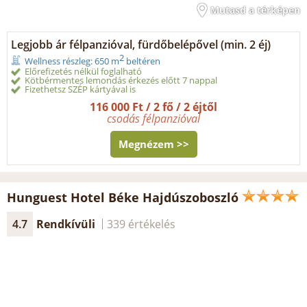
Mutasd a térképen
Legjobb ár félpanzióval, fürdőbelépővel (min. 2 éj)
2
Wellness részleg: 650 m
beltéren
Előrefizetés nélkül foglalható
Kötbérmentes lemondás érkezés előtt 7 nappal
Fizethetsz SZÉP kártyával is
116 000 Ft / 2 fő / 2 éjtől
csodás félpanzióval
Megnézem >>
Hunguest Hotel Béke Hajdúszoboszló
4.7
Rendkívüli
339 értékelés