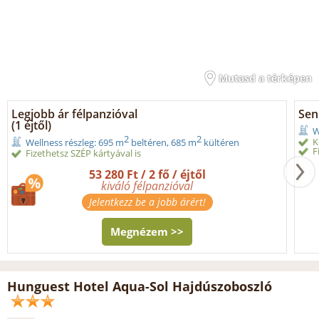
Mutasd a térképen
Legjobb ár félpanzióval
Seni
(1 éjtől)
W
2
2
K
Wellness részleg: 695 m
beltéren, 685 m
kültéren
F
Fizethetsz SZÉP kártyával is
53 280 Ft / 2 fő / éjtől
kiváló félpanzióval
Jelentkezz be a jobb árért!
Megnézem >>
Hunguest Hotel Aqua-Sol Hajdúszoboszló