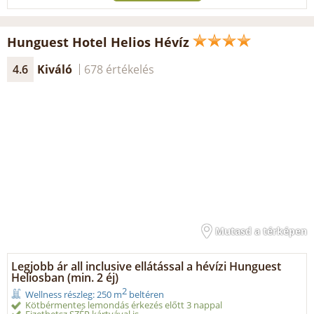
Hunguest Hotel Helios Hévíz
4.6
Kiváló
678 értékelés
Mutasd a térképen
Legjobb ár all inclusive ellátással a hévízi Hunguest
Heliosban (min. 2 éj)
2
Wellness részleg: 250 m
beltéren
Kötbérmentes lemondás érkezés előtt 3 nappal
Fizethetsz SZÉP kártyával is