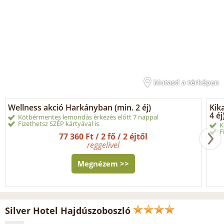
Mutasd a térképen
Wellness akció Harkányban (min. 2 éj)
Kik
4 éj
Kötbérmentes lemondás érkezés előtt 7 nappal
Fizethetsz SZÉP kártyával is
K
F
77 360 Ft / 2 fő / 2 éjtől
reggelivel
Megnézem >>
Silver Hotel Hajdúszoboszló