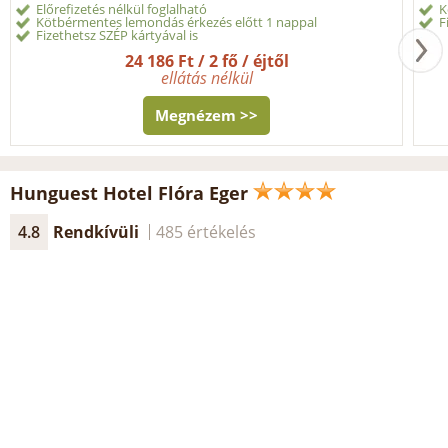
Előrefizetés nélkül foglalható
K
Kötbérmentes lemondás érkezés előtt 1 nappal
F
Fizethetsz SZÉP kártyával is
24 186 Ft / 2 fő / éjtől
ellátás nélkül
Megnézem >>
Hunguest Hotel Flóra Eger
4.8
Rendkívüli
485 értékelés