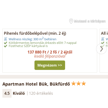
Mutasd a térképen
Pihenés fürdőbelépővel (min. 2 éj)
All 
2
Wellness részleg: 300 m
beltéren
W
Kötbérmentes lemondás érkezés előtt 7 nappal
K
Fizethetsz SZÉP kártyával is
F
137 880 Ft / 2 fő / 2 éjtől
kiváló félpanzióval
Megnézem >>
Apartman Hotel Bük, Bükfürdő
4.5
Kiváló
120 értékelés