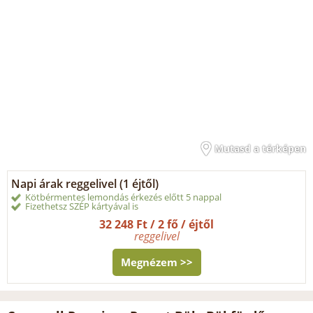
Mutasd a térképen
Napi árak reggelivel (1 éjtől)
Kötbérmentes lemondás érkezés előtt 5 nappal
Fizethetsz SZÉP kártyával is
32 248 Ft / 2 fő / éjtől
reggelivel
Megnézem >>