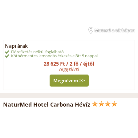
Mutasd a térképen
Napi árak
Előrefizetés nélkül foglalható
Kötbérmentes lemondás érkezés előtt 5 nappal
28 625 Ft / 2 fő / éjtől
reggelivel
Megnézem >>
NaturMed Hotel Carbona Hévíz