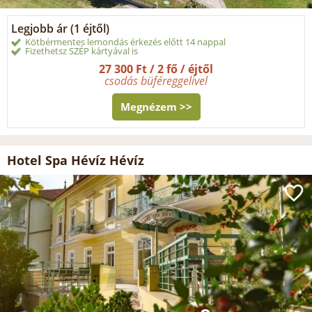
Legjobb ár (1 éjtől)
Kötbérmentes lemondás érkezés előtt 14 nappal
Fizethetsz SZÉP kártyával is
27 300 Ft / 2 fő / éjtől
csodás büféreggelivel
Megnézem >>
Hotel Spa Hévíz Hévíz