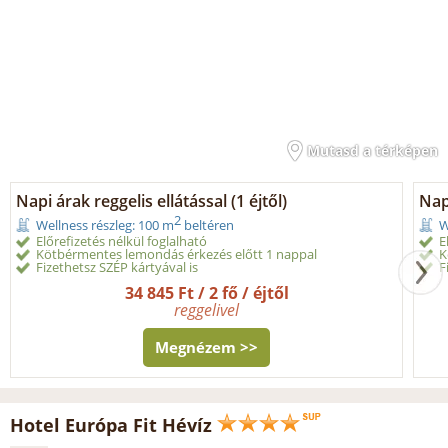
Mutasd a térképen
Napi árak reggelis ellátással (1 éjtől)
Napi
2
Wellness részleg: 100 m
beltéren
W
Előrefizetés nélkül foglalható
E
Kötbérmentes lemondás érkezés előtt 1 nappal
K
Fizethetsz SZÉP kártyával is
F
34 845 Ft / 2 fő / éjtől
reggelivel
Megnézem >>
Hotel Európa Fit Hévíz