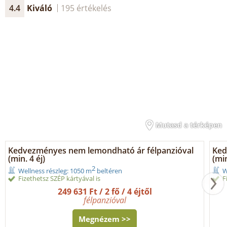
4.4
Kiváló
195 értékelés
Mutasd a térképen
Kedvezményes nem lemondható ár félpanzióval
Ked
(min. 4 éj)
(min
2
Wellness részleg: 1050 m
beltéren
W
Fizethetsz SZÉP kártyával is
F
249 631 Ft / 2 fő / 4 éjtől
félpanzióval
Megnézem >>