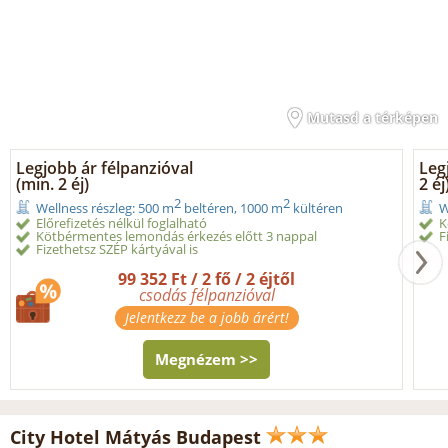
Mutasd a térképen
Legjobb ár félpanzióval
Leg
(min. 2 éj)
2 éj
2
2
Wellness részleg: 500 m
beltéren, 1000 m
kültéren
W
Előrefizetés nélkül foglalható
K
Kötbérmentes lemondás érkezés előtt 3 nappal
F
Fizethetsz SZÉP kártyával is
99 352 Ft / 2 fő / 2 éjtől
csodás félpanzióval
Jelentkezz be a jobb árért!
Megnézem >>
City Hotel Mátyás Budapest