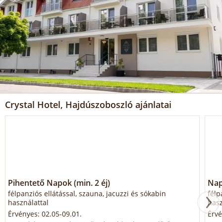
Crystal Hotel, Hajdúszoboszló ajánlatai
Pihentető Napok (min. 2 éj)
Nap
félpanziós ellátással, szauna, jacuzzi és sókabin
félp
használattal
hasz
Érvényes: 02.05-09.01.
Érvé