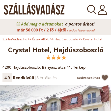
Add meg a dátumokat
a pontos árhoz!
már
56 000 Ft / 2 fő / éjtől
csodás félpanzióval
SzállásVadász.hu
>>
Észak Alföld
>>
Hajdúszoboszló
>>
Crystal Hotel
Crystal Hotel, Hajdúszoboszló
4200
Hajdúszoboszló
,
Bányász utca 41.
Térkép
4.9
Rendkívüli
8 értékelés
Kedvencekhez