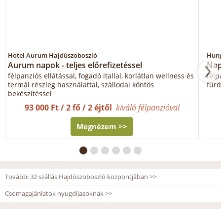
Hotel Aurum Hajdúszoboszló
Hung
Aurum napok - teljes előrefizetéssel
Nap
félpanziós ellátással, fogadó itallal, korlátlan wellness és
félp
termál részleg használattal, szállodai köntös
für
bekészítéssel
93 000 Ft / 2 fő / 2 éjtől
kiváló félpanzióval
Megnézem >>
További 32 szállás Hajdúszoboszló központjában >>
Csomagajánlatok nyugdíjasoknak >>