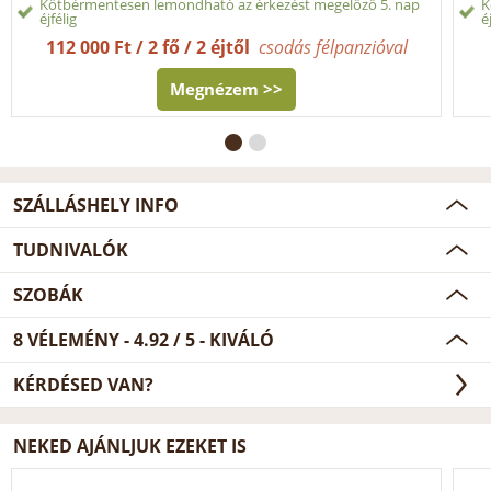
Kötbérmentesen lemondható az érkezést megelőző 5. nap
K
éjfélig
é
112 000 Ft / 2 fő / 2 éjtől
csodás félpanzióval
Megnézem >>
SZÁLLÁSHELY INFO
TUDNIVALÓK
SZOBÁK
8
VÉLEMÉNY -
4.92
/
5
- KIVÁLÓ
KÉRDÉSED VAN?
NEKED AJÁNLJUK EZEKET IS