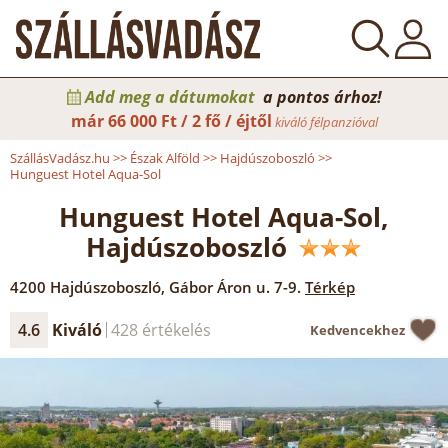
Add meg a dátumokat
a pontos árhoz!
már
66 000 Ft / 2 fő / éjtől
kiváló félpanzióval
SzállásVadász.hu
>>
Észak Alföld
>>
Hajdúszoboszló
>>
Hunguest Hotel Aqua-Sol
Hunguest Hotel Aqua-Sol,
Hajdúszoboszló
4200
Hajdúszoboszló
,
Gábor Áron u. 7-9.
Térkép
4.6
Kiváló
428 értékelés
Kedvencekhez