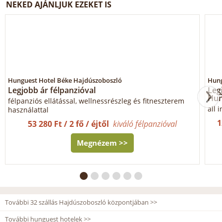
NEKED AJÁNLJUK EZEKET IS
Hunguest Hotel Béke Hajdúszoboszló
Hung
Legjobb ár félpanzióval
Legj
Hun
félpanziós ellátással, wellnessrészleg és fitneszterem
all 
használattal
1
53 280 Ft / 2 fő / éjtől
kiváló félpanzióval
Megnézem >>
További 32 szállás Hajdúszoboszló központjában >>
További hunguest hotelek >>