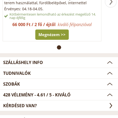
terem használattal, fürdőbelépővel, internettel
Érvényes: 04.18-04.05.
Kötbérmentesen lemondható az érkezést megelőző 14.
nap éjfélig
66 000 Ft / 2 fő / éjtől
kiváló félpanzióval
Megnézem >>
SZÁLLÁSHELY INFO
TUDNIVALÓK
SZOBÁK
428
VÉLEMÉNY -
4.61
/
5
- KIVÁLÓ
KÉRDÉSED VAN?