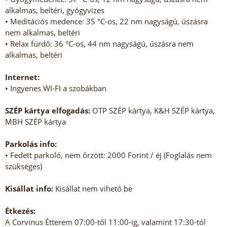
alkalmas, beltéri, gyógyvizes
• Meditációs medence: 35 °C-os, 22 nm nagyságú, úszásra
nem alkalmas, beltéri
• Relax fürdő: 36 °C-os, 44 nm nagyságú, úszásra nem
alkalmas, beltéri
Internet:
• Ingyenes WI-FI a szobákban
SZÉP kártya elfogadás:
OTP SZÉP kártya, K&H SZÉP kártya,
MBH SZÉP kártya
Parkolás info:
• Fedett parkoló, nem őrzött: 2000 Forint / éj (Foglalás nem
szükséges)
Kisállat info:
Kisállat nem vihető be
Étkezés:
A Corvinus Étterem 07:00-től 11:00-ig, valamint 17:30-tól