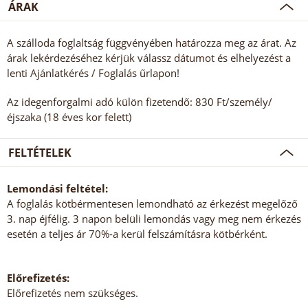
ÁRAK
A szálloda foglaltság függvényében határozza meg az árat. Az
árak lekérdezéséhez kérjük válassz dátumot és elhelyezést a
lenti Ajánlatkérés / Foglalás űrlapon!
Az idegenforgalmi adó külön fizetendő: 830 Ft/személy/
éjszaka (18 éves kor felett)
FELTÉTELEK
Lemondási feltétel:
A foglalás kötbérmentesen lemondható az érkezést megelőző
3. nap éjfélig. 3 napon belüli lemondás vagy meg nem érkezés
esetén a teljes ár 70%-a kerül felszámításra kötbérként.
Előrefizetés:
Előrefizetés nem szükséges.