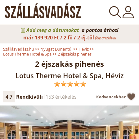
Add meg a dátumokat
a pontos árhoz!
már
139 920 Ft / 2 fő / 2 éj-től
félpanzióval
SzállásVadász.hu
>>
Nyugat Dunántúl
>>
Hévíz
>>
Lotus Therme Hotel & Spa
>>
2 éjszakás pihenés
2 éjszakás pihenés
Lotus Therme Hotel & Spa, Hévíz
4.7
Rendkívüli
153 értékelés
Kedvencekhez