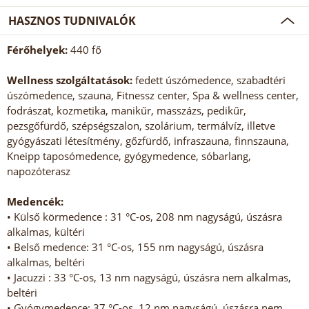
HASZNOS TUDNIVALÓK
Férőhelyek:
440 fő
Wellness szolgáltatások:
fedett úszómedence, szabadtéri
úszómedence, szauna, Fitnessz center, Spa & wellness center,
fodrászat, kozmetika, manikűr, masszázs, pedikűr,
pezsgőfürdő, szépségszalon, szolárium, termálvíz, illetve
gyógyászati létesítmény, gőzfürdő, infraszauna, finnszauna,
Kneipp taposómedence, gyógymedence, sóbarlang,
napozóterasz
Medencék:
• Külső körmedence : 31 °C-os, 208 nm nagyságú, úszásra
alkalmas, kültéri
• Belső medence: 31 °C-os, 155 nm nagyságú, úszásra
alkalmas, beltéri
• Jacuzzi : 33 °C-os, 13 nm nagyságú, úszásra nem alkalmas,
beltéri
• Gyógymedence: 37 °C-os, 12 nm nagyságú, úszásra nem