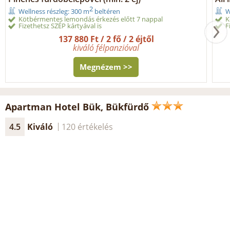
2
Wellness részleg: 300 m
beltéren
W
Kötbérmentes lemondás érkezés előtt 7 nappal
K
Fizethetsz SZÉP kártyával is
F
137 880 Ft / 2 fő / 2 éjtől
kiváló félpanzióval
Megnézem >>
Apartman Hotel Bük, Bükfürdő
4.5
Kiváló
120 értékelés