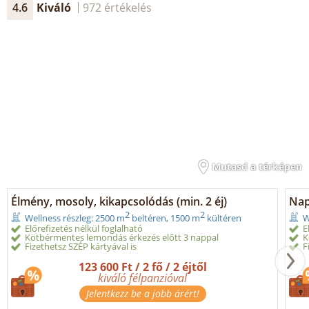
4.6
Kiváló
972 értékelés
Mutasd a térképen
Élmény, mosoly, kikapcsolódás (min. 2 éj)
Nap
2
2
Wellness részleg: 2500 m
beltéren, 1500 m
kültéren
W
Előrefizetés nélkül foglalható
E
Kötbérmentes lemondás érkezés előtt 3 nappal
K
Fizethetsz SZÉP kártyával is
F
123 600 Ft / 2 fő / 2 éjtől
kiváló félpanzióval
Jelentkezz be a jobb árért!