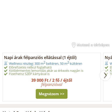
Mutasd a térképen
Napi árak félpanziós ellátással (1 éjtől)
Nyá
2
2
Wellness részleg: 300 m
beltéren, 50 m
kültéren
W
Előrefizetés nélkül foglalható
E
Kötbérmentes lemondás akár az érkezés napján is
K
Fizethetsz SZÉP kártyával is
F
39 000 Ft / 2 fő / éjtől
félpanzióval
Megnézem >>