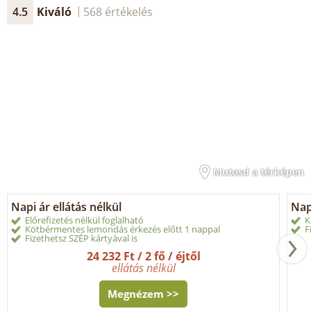
4.5
Kiváló
568 értékelés
Mutasd a térképen
Napi ár ellátás nélkül
Nap
Előrefizetés nélkül foglalható
K
Kötbérmentes lemondás érkezés előtt 1 nappal
F
Fizethetsz SZÉP kártyával is
24 232 Ft / 2 fő / éjtől
ellátás nélkül
Megnézem >>