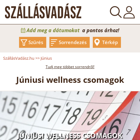
Add meg a dátumokat
a pontos árhoz!
Szűrés
Sorrendezés
Térkép
SzállásVadász.hu
>>
Június
Tudj meg többet sorrendről!
Júniusi wellness csomagok
JÚNIUSI WELLNESS CSOMAGOK