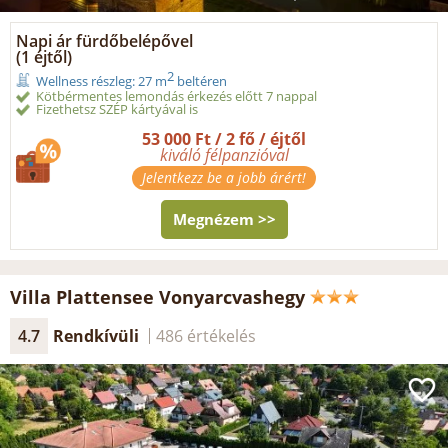
Napi ár fürdőbelépővel
(1 éjtől)
2
Wellness részleg: 27 m
beltéren
Kötbérmentes lemondás érkezés előtt 7 nappal
Fizethetsz SZÉP kártyával is
53 000 Ft / 2 fő / éjtől
kiváló félpanzióval
Jelentkezz be a jobb árért!
Megnézem >>
Villa Plattensee Vonyarcvashegy
4.7
Rendkívüli
486 értékelés