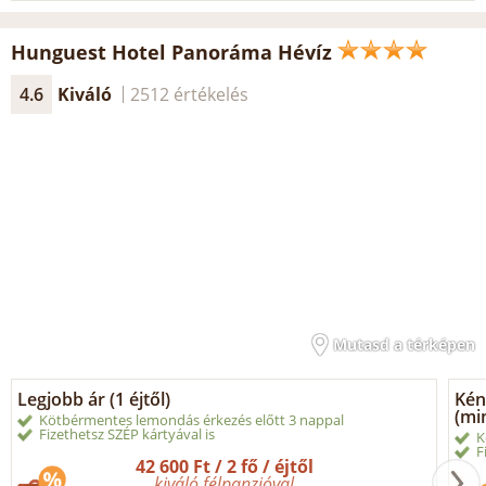
Hunguest Hotel Panoráma Hévíz
4.6
Kiváló
2512 értékelés
Mutasd a térképen
Legjobb ár (1 éjtől)
Kén
(min
Kötbérmentes lemondás érkezés előtt 3 nappal
Fizethetsz SZÉP kártyával is
K
F
42 600 Ft / 2 fő / éjtől
kiváló félpanzióval