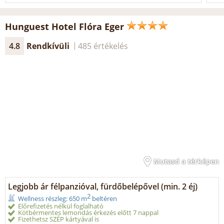
Hunguest Hotel Flóra Eger
4.8
Rendkívüli
485 értékelés
Mutasd a térképen
Legjobb ár félpanzióval, fürdőbelépővel (min. 2 éj)
2
Wellness részleg: 650 m
beltéren
Előrefizetés nélkül foglalható
Kötbérmentes lemondás érkezés előtt 7 nappal
Fizethetsz SZÉP kártyával is