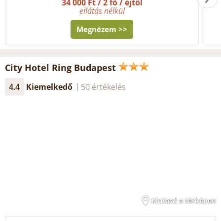
34 000 Ft / 2 fő / éjtől
ellátás nélkül
Megnézem >>
City Hotel Ring Budapest
4.4
Kiemelkedő
50 értékelés
Mutasd a térképen