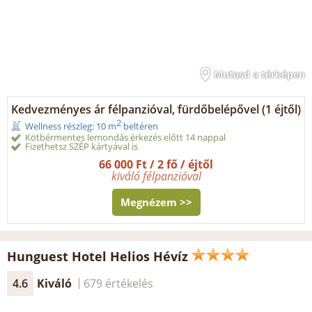
Mutasd a térképen
Kedvezményes ár félpanzióval, fürdőbelépővel (1 éjtől)
2
Wellness részleg: 10 m
beltéren
Kötbérmentes lemondás érkezés előtt 14 nappal
Fizethetsz SZÉP kártyával is
66 000 Ft / 2 fő / éjtől
kiváló félpanzióval
Megnézem >>
Hunguest Hotel Helios Hévíz
4.6
Kiváló
679 értékelés