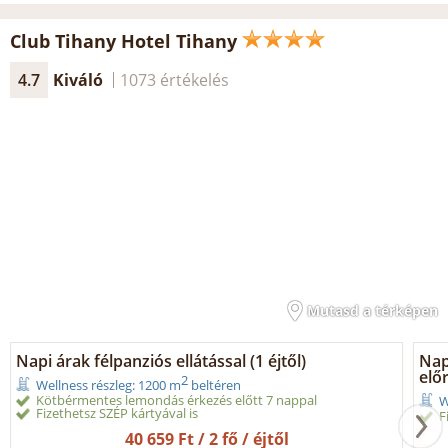
Club Tihany Hotel Tihany
4.7
Kiváló
1073 értékelés
Mutasd a térképen
Napi árak félpanziós ellátással (1 éjtől)
Napi
előr
2
Wellness részleg: 1200 m
beltéren
Kötbérmentes lemondás érkezés előtt 7 nappal
W
Fizethetsz SZÉP kártyával is
F
40 659 Ft / 2 fő / éjtől