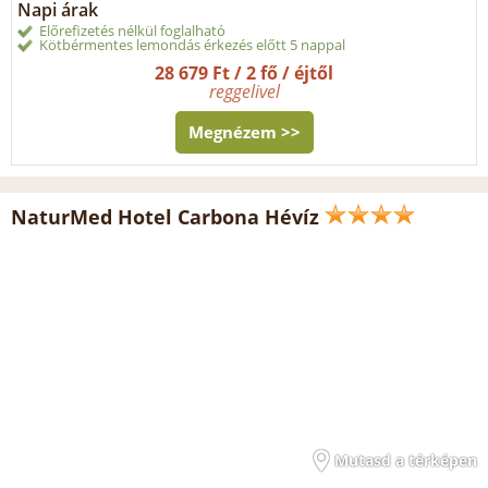
Napi árak
Előrefizetés nélkül foglalható
Kötbérmentes lemondás érkezés előtt 5 nappal
28 679 Ft / 2 fő / éjtől
reggelivel
Megnézem >>
NaturMed Hotel Carbona Hévíz
Mutasd a térképen