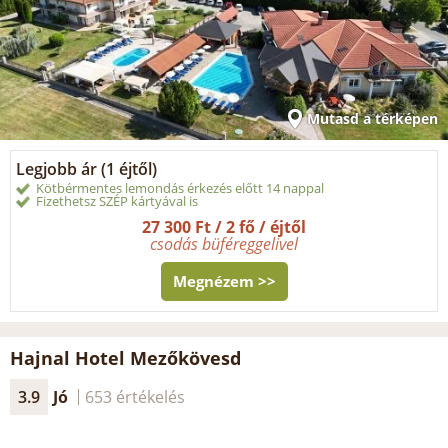
Mutasd a térképen
Legjobb ár (1 éjtől)
Kötbérmentes lemondás érkezés előtt 14 nappal
Fizethetsz SZÉP kártyával is
27 300 Ft / 2 fő / éjtől
csodás büféreggelivel
Megnézem >>
Hajnal Hotel Mezőkövesd
3.9
Jó
653 értékelés