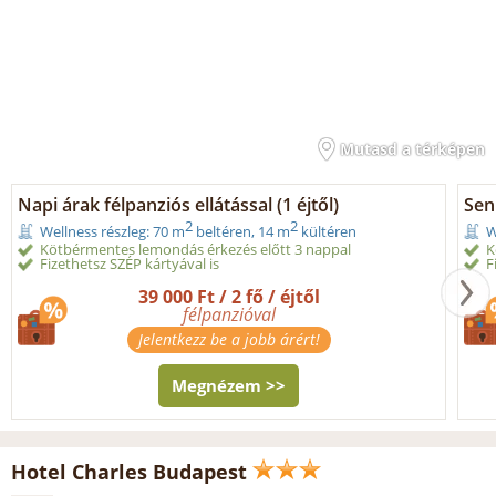
Mutasd a térképen
Napi árak félpanziós ellátással (1 éjtől)
Seni
2
2
Wellness részleg: 70 m
beltéren, 14 m
kültéren
W
Kötbérmentes lemondás érkezés előtt 3 nappal
K
Fizethetsz SZÉP kártyával is
F
39 000 Ft / 2 fő / éjtől
félpanzióval
Jelentkezz be a jobb árért!
Megnézem >>
Hotel Charles Budapest