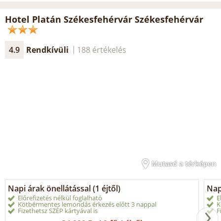
Hotel Platán Székesfehérvár Székesfehérvár
4.9
Rendkívüli
188 értékelés
Mutasd a térképen
Napi árak önellátással (1 éjtől)
Napi
Előrefizetés nélkül foglalható
E
Kötbérmentes lemondás érkezés előtt 3 nappal
K
Fizethetsz SZÉP kártyával is
F