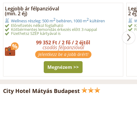
Legjobb ár félpanzióval
Leg
(min. 2 éj)
2 éj
2
2
Wellness részleg: 500 m
beltéren, 1000 m
kültéren
W
Előrefizetés nélkül foglalható
K
Kötbérmentes lemondás érkezés előtt 3 nappal
F
Fizethetsz SZÉP kártyával is
99 352 Ft / 2 fő / 2 éjtől
csodás félpanzióval
Jelentkezz be a jobb árért!
Megnézem >>
City Hotel Mátyás Budapest