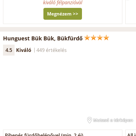
kiváló félpanzióval
Megnézem >>
Hunguest Bük Bük, Bükfürdő
4.5
Kiváló
449 értékelés
Mutasd a térképen
Pihenés fürdőbelépővel (min. 2 éj)
All 