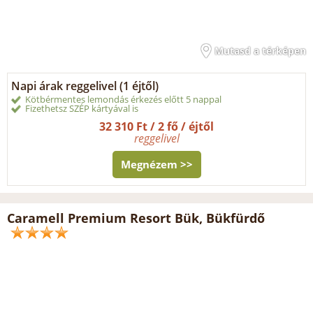
Mutasd a térképen
Napi árak reggelivel (1 éjtől)
Kötbérmentes lemondás érkezés előtt 5 nappal
Fizethetsz SZÉP kártyával is
32 310 Ft / 2 fő / éjtől
reggelivel
Megnézem >>
Caramell Premium Resort Bük, Bükfürdő