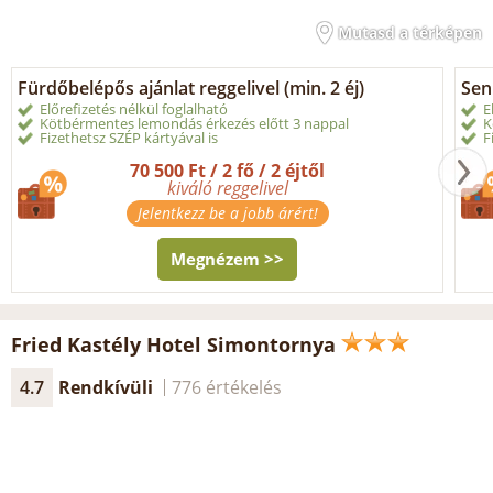
Mutasd a térképen
Fürdőbelépős ajánlat reggelivel (min. 2 éj)
Sen
Előrefizetés nélkül foglalható
E
Kötbérmentes lemondás érkezés előtt 3 nappal
K
Fizethetsz SZÉP kártyával is
F
70 500 Ft / 2 fő / 2 éjtől
kiváló reggelivel
Jelentkezz be a jobb árért!
Megnézem >>
Fried Kastély Hotel Simontornya
4.7
Rendkívüli
776 értékelés