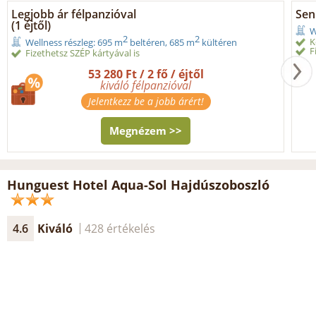
Legjobb ár félpanzióval
Seni
(1 éjtől)
W
2
2
K
Wellness részleg: 695 m
beltéren, 685 m
kültéren
F
Fizethetsz SZÉP kártyával is
53 280 Ft / 2 fő / éjtől
kiváló félpanzióval
Jelentkezz be a jobb árért!
Megnézem >>
Hunguest Hotel Aqua-Sol Hajdúszoboszló
4.6
Kiváló
428 értékelés