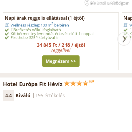
Mutasd a térképen
Napi árak reggelis ellátással (1 éjtől)
Napi
2
Wellness részleg: 100 m
beltéren
W
Előrefizetés nélkül foglalható
E
Kötbérmentes lemondás érkezés előtt 1 nappal
K
Fizethetsz SZÉP kártyával is
F
34 845 Ft / 2 fő / éjtől
reggelivel
Megnézem >>
Hotel Európa Fit Hévíz
4.4
Kiváló
195 értékelés