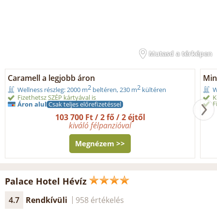
Mutasd a térképen
Caramell a legjobb áron
Min
2
2
Wellness részleg: 2000 m
beltéren, 230 m
kültéren
W
Fizethetsz SZÉP kártyával is
K
F
Áron alul
Csak teljes előrefizetéssel
103 700 Ft / 2 fő / 2 éjtől
kiváló félpanzióval
Megnézem >>
Palace Hotel Hévíz
4.7
Rendkívüli
958 értékelés