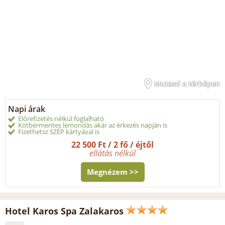
Mutasd a térképen
Napi árak
Előrefizetés nélkül foglalható
Kötbérmentes lemondás akár az érkezés napján is
Fizethetsz SZÉP kártyával is
22 500 Ft / 2 fő / éjtől
ellátás nélkül
Megnézem >>
Hotel Karos Spa Zalakaros