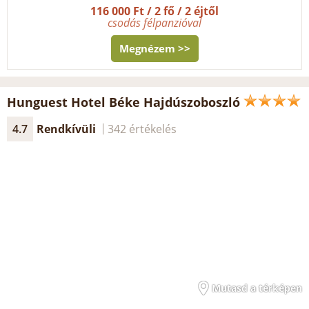
116 000 Ft / 2 fő / 2 éjtől
csodás félpanzióval
Megnézem >>
Hunguest Hotel Béke Hajdúszoboszló
4.7
Rendkívüli
342 értékelés
Mutasd a térképen