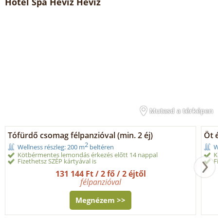
Hotel Spa Hévíz Hévíz
Mutasd a térképen
Tófürdő csomag félpanzióval (min. 2 éj)
Öt 
2
Wellness részleg: 200 m
beltéren
W
Kötbérmentes lemondás érkezés előtt 14 nappal
K
Fizethetsz SZÉP kártyával is
F
131 144 Ft / 2 fő / 2 éjtől
félpanzióval
Megnézem >>