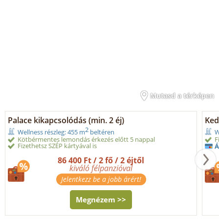
Mutasd a térképen
Palace kikapcsolódás (min. 2 éj)
Ked
2
Wellness részleg: 455 m
beltéren
W
Kötbérmentes lemondás érkezés előtt 5 nappal
F
Fizethetsz SZÉP kártyával is
Á
86 400 Ft / 2 fő / 2 éjtől
kiváló félpanzióval
Jelentkezz be a jobb árért!
Megnézem >>