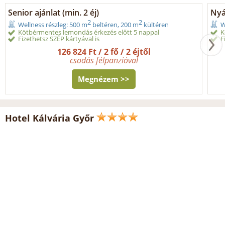
Senior ajánlat (min. 2 éj)
Nyár
2
2
Wellness részleg: 500 m
beltéren, 200 m
kültéren
W
Kötbérmentes lemondás érkezés előtt 5 nappal
K
Fizethetsz SZÉP kártyával is
F
126 824 Ft / 2 fő / 2 éjtől
csodás félpanzióval
Megnézem >>
Hotel Kálvária Győr