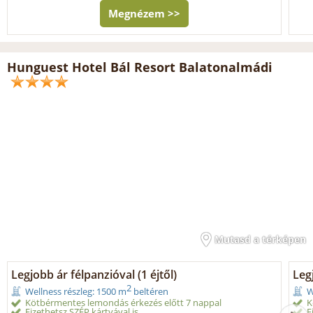
Megnézem >>
Hunguest Hotel Bál Resort Balatonalmádi
Mutasd a térképen
Legjobb ár félpanzióval (1 éjtől)
Legj
2
Wellness részleg: 1500 m
beltéren
W
Kötbérmentes lemondás érkezés előtt 7 nappal
K
Fizethetsz SZÉP kártyával is
F