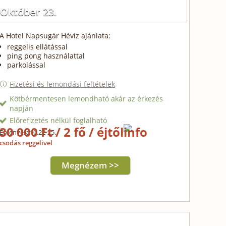
Október 23.
A Hotel Napsugár Hévíz ajánlata:
reggelis ellátással
ping pong használattal
parkolással
Fizetési és lemondási feltételek
Kötbérmentesen lemondható akár az érkezés
napján
Előrefizetés nélkül foglalható
30 000 Ft / 2 fő / éjtől
Érvényes: 10.22-25.
csodás reggelivel
Megnézem >>