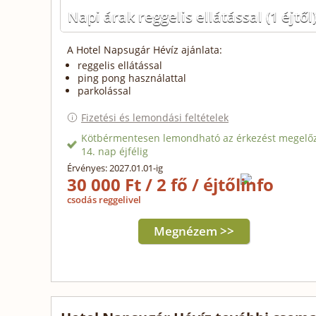
Napi árak reggelis ellátással
(1 éjtől
A Hotel Napsugár Hévíz ajánlata:
reggelis ellátással
ping pong használattal
parkolással
Fizetési és lemondási feltételek
Kötbérmentesen lemondható az érkezést megelő
14. nap éjfélig
Érvényes: 2027.01.01-ig
30 000 Ft / 2 fő / éjtől
csodás reggelivel
Megnézem >>