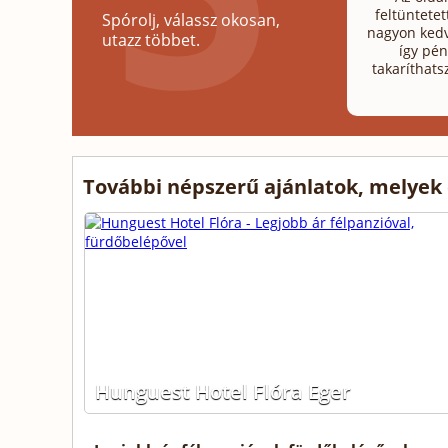
feltüntetet
Spórolj, válassz okosan,
nagyon kedv
utazz többet.
így pén
takaríthats
További népszerű ajánlatok, melyek
Hunguest Hotel Flóra Eger