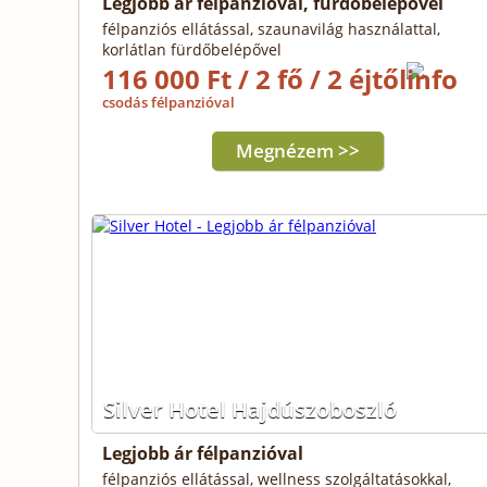
Legjobb ár félpanzióval, fürdőbelépővel
félpanziós ellátással, szaunavilág használattal,
korlátlan fürdőbelépővel
116 000 Ft / 2 fő / 2 éjtől
csodás félpanzióval
Megnézem >>
Silver Hotel Hajdúszoboszló
Legjobb ár félpanzióval
félpanziós ellátással, wellness szolgáltatásokkal,