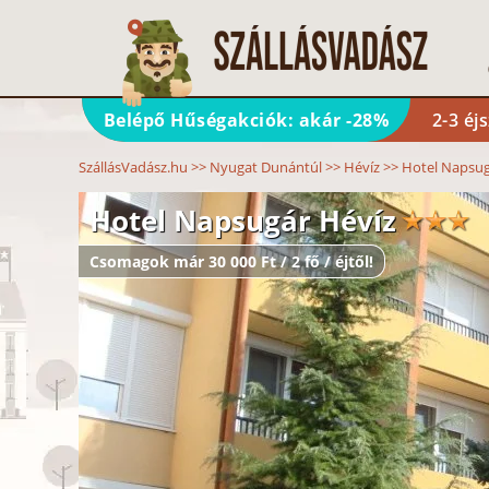
Belépő Hűségakciók: akár -28%
2-3 éj
SzállásVadász.hu
>>
Nyugat Dunántúl
>>
Hévíz
>>
Hotel Napsug
Hotel Napsugár Hévíz
Csomagok már 30 000 Ft / 2 fő / éjtől!