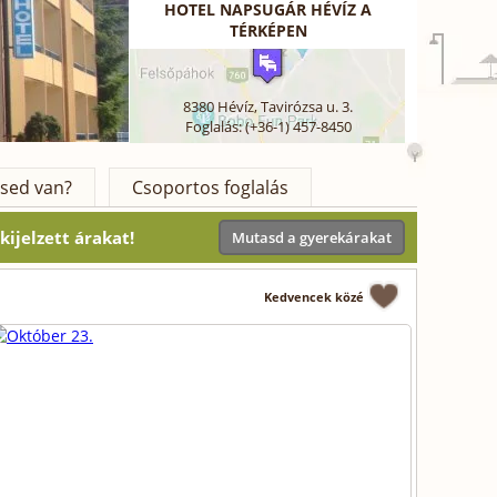
HOTEL NAPSUGÁR HÉVÍZ A
TÉRKÉPEN
8380
Hévíz
,
Tavirózsa u. 3.
Foglalás: (+36-1) 457-8450
sed van?
Csoportos foglalás
ijelzett árakat!
Mutasd a gyerekárakat
Kedvencek közé