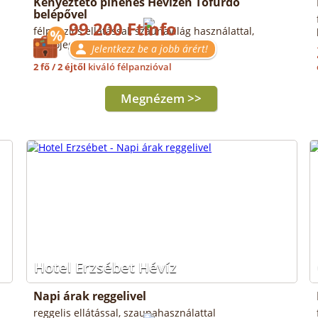
Kényeztető pihenés Hévízen Tófürdő
belépővel
99 200 Ft
félpanziós ellátással, szaunavilág használattal,
fürdőjeggyel
Jelentkezz be a jobb árért!
2 fő / 2 éjtől
kiváló félpanzióval
Megnézem >>
Hotel Erzsébet Hévíz
Napi árak reggelivel
reggelis ellátással, szaunahasználattal