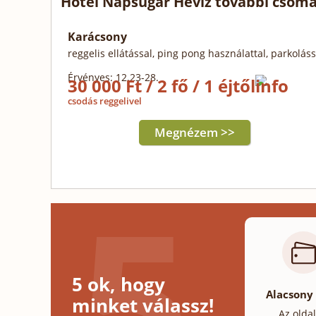
Hotel Napsugár Hévíz további csoma
Karácsony
reggelis ellátással, ping pong használattal, parkoláss
Érvényes: 12.23-28.
30 000 Ft / 2 fő / 1 éjtől
csodás reggelivel
Megnézem >>
5 ok, hogy
Alacsony
minket válassz!
Az olda