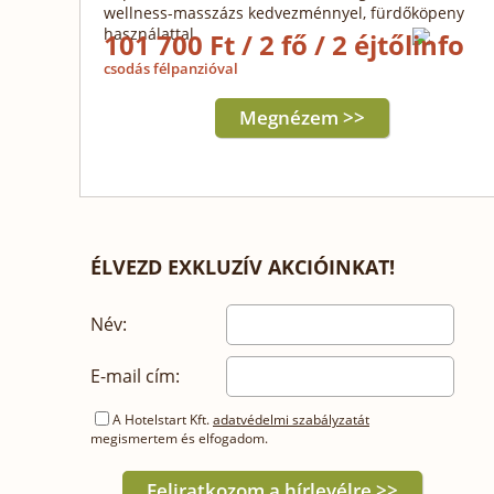
wellness-masszázs kedvezménnyel, fürdőköpeny
használattal
101 700 Ft / 2 fő / 2 éjtől
csodás félpanzióval
Megnézem >>
ÉLVEZD EXKLUZÍV AKCIÓINKAT!
Név:
E-mail cím:
A Hotelstart Kft.
adatvédelmi szabályzatát
megismertem és elfogadom.