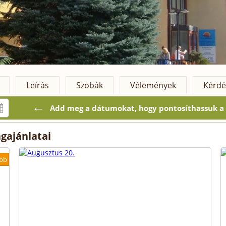
Leírás
Szobák
Vélemények
Kérdé
←
Add meg a dátumokat, hogy pontosíthassuk a k
gajánlatai
bb