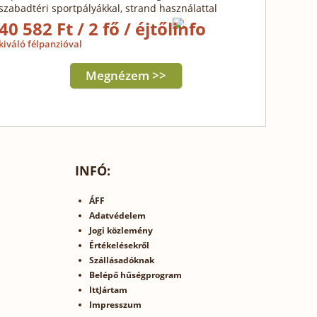
szabadtéri sportpályákkal, strand használattal
40 582 Ft / 2 fő / éjtől
kiváló félpanzióval
Megnézem >>
INFÓ:
ÁFF
Adatvédelem
Jogi közlemény
Értékelésekről
Szállásadóknak
Belépő hűségprogram
IttJártam
Impresszum