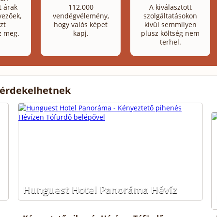
t árak
112.000
A kiválasztott
ezőek,
vendégvélemény,
szolgáltatásokon
zt
hogy valós képet
kívül semmilyen
z meg.
kapj.
plusz költség nem
terhel.
 érdekelhetnek
Hunguest Hotel Panoráma Hévíz