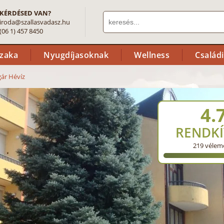
KÉRDÉSED VAN?
iroda@szallasvadasz.hu
(06 1) 457 8450
szaka
Nyugdíjasoknak
Wellness
Család
ár Hévíz
4.
RENDKÍ
219
vélem