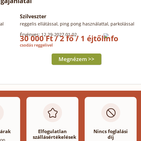
gajánlatai
Szilveszter
al
reggelis ellátással, ping pong használattal, parkolással
Érvényes: 12.29-2027.01.02.
30 000 Ft / 2 fő / 1 éjtől
csodás reggelivel
Megnézem >>
 árak
Elfogulatlan
Nincs foglalási
szállásértékelések
díj
lon