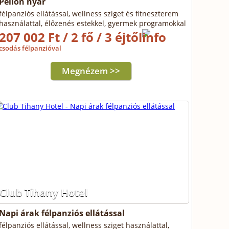
Pelion nyár
félpanziós ellátással, wellness sziget és fitneszterem
használattal, élőzenés estekkel, gyermek programokkal
207 002 Ft / 2 fő / 3 éjtől
csodás félpanzióval
Megnézem >>
Club Tihany Hotel
Napi árak félpanziós ellátással
félpanziós ellátással, wellness sziget használattal,