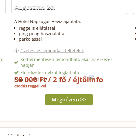
)
Augusztus 20.
A Hotel Napsugár Hévíz ajánlata:
reggelis ellátással
ping pong használattal
parkolással
Fizetési és lemondási feltételek
ző
Kötbérmentesen lemondható akár az érkezés
napján
Előrefizetés nélkül foglalható
30 000 Ft / 2 fő / éjtől
Érvényes: 08.19-23.
csodás reggelivel
Megnézem >>