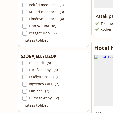
Beltéri medence (5)
Kültéri medence (3)
Patak p
Élménymedence (4)
Fizethe
Finn szauna (8)
Kötbér
Pezsgőfürdő (7)
mutass többet
Hotel 
SZOBAJELLEMZŐK
Légkondi (8)
Fürdőköpeny (8)
Erkély/terasz (5)
Ingyenes WIFI (7)
Minibár (7)
Hűtőszekrény (2)
mutass többet