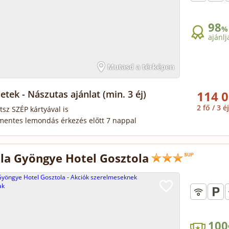
98
%
ajánlj
Mutasd a térképen
etek - Nászutas ajánlat
(min. 3 éj)
114 0
2 fő / 3 éj
tsz SZÉP kártyával is
mentes lemondás érkezés előtt 7 nappal
la Gyöngye Hotel Gosztola
100