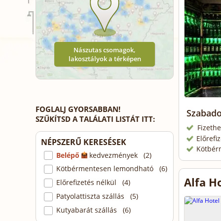
Nászutas csomagok,
lakosztályok a térképen
FOGLALJ GYORSABBAN!
Szabado
SZŰKÍTSD A TALÁLATI LISTÁT ITT:
Fizethe
Előrefi
NÉPSZERŰ KERESÉSEK
Kötbér
Belépő
kedvezmények (2)
Kötbérmentesen lemondható (6)
Alfa H
Előrefizetés nélkül (4)
Patyolattiszta szállás (5)
Kutyabarát szállás (6)