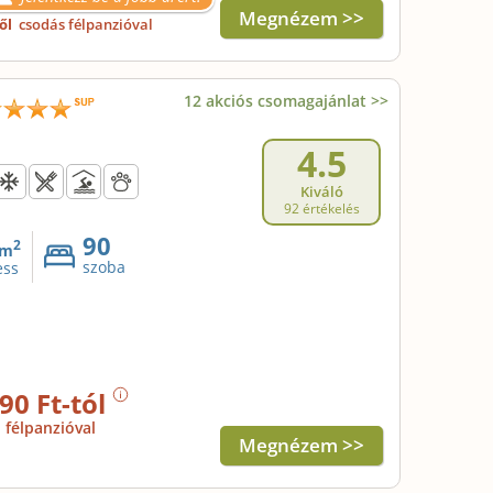
Megnézem >>
től
csodás félpanzióval
12 akciós csomagajánlat >>
4.5
Kiváló
92 értékelés
90
2
m
szoba
ess
90 Ft-tól
félpanzióval
Megnézem >>