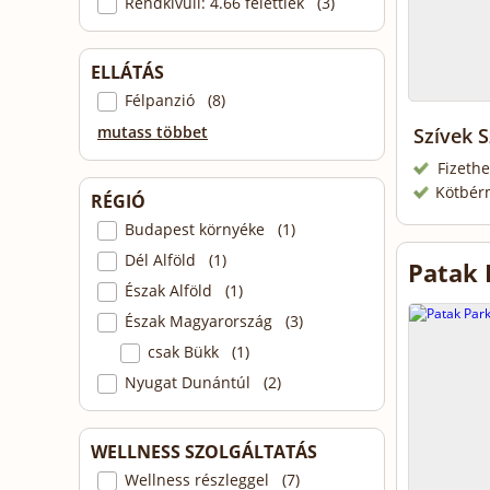
Rendkívüli: 4.66 felettiek (3)
ELLÁTÁS
Félpanzió (8)
mutass többet
Szívek 
Fizethe
Kötbér
RÉGIÓ
Budapest környéke (1)
Dél Alföld (1)
Patak 
Észak Alföld (1)
Észak Magyarország (3)
csak Bükk (1)
Nyugat Dunántúl (2)
WELLNESS SZOLGÁLTATÁS
Wellness részleggel (7)