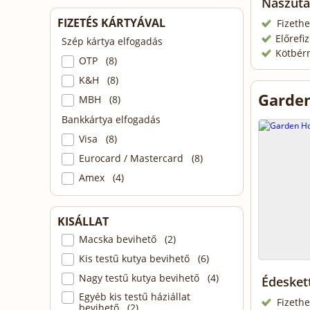
Nászut
FIZETÉS KÁRTYÁVAL
Fizethe
Előrefi
Szép kártya elfogadás
Kötbér
OTP (8)
K&H (8)
Garden
MBH (8)
Bankkártya elfogadás
Visa (8)
Eurocard / Mastercard (8)
Amex (4)
KISÁLLAT
Macska bevihető (2)
Kis testű kutya bevihető (6)
Nagy testű kutya bevihető (4)
Édesket
Egyéb kis testű háziállat
Fizethe
bevihető (2)