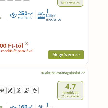
504 értékelés
1
250
2
m
kültéri
a
wellness
medence
00 Ft-tól
csodás félpanzióval
Megnézem >>
10 akciós csomagajánlat >>
4.7
Rendkívüli
213 értékelés
1
160
2
%
m