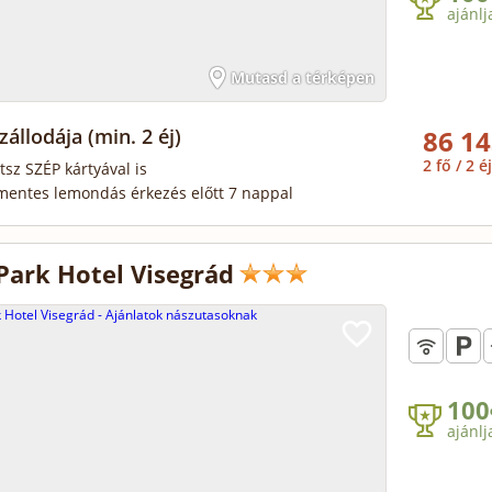
ajánlj
Mutasd a térképen
Szállodája
(min. 2 éj)
86 14
2 fő / 2 éj
tsz SZÉP kártyával is
mentes lemondás érkezés előtt 7 nappal
Park Hotel Visegrád
100
ajánlj