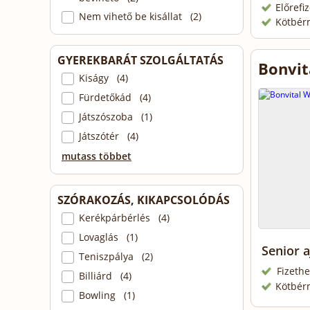
Előrefi
Nem vihető be kisállat (2)
Kötbér
GYEREKBARÁT SZOLGÁLTATÁS
Bonvit
Kiságy (4)
Fürdetőkád (4)
Játszószoba (1)
Játszótér (4)
mutass többet
SZÓRAKOZÁS, KIKAPCSOLÓDÁS
Kerékpárbérlés (4)
Lovaglás (1)
Senior 
Teniszpálya (2)
Fizethe
Billiárd (4)
Kötbér
Bowling (1)