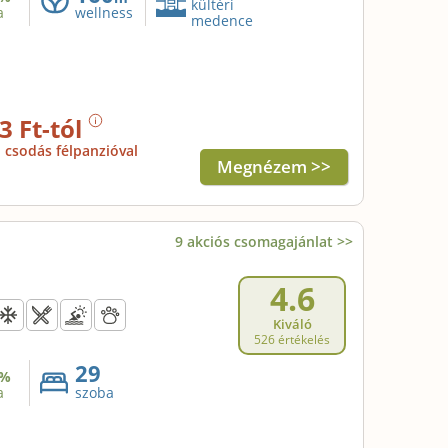
kültéri
a
wellness
medence
3 Ft-tól
csodás félpanzióval
Megnézem >>
9 akciós csomagajánlat >>
4.6
Kiváló
526 értékelés
29
%
a
szoba