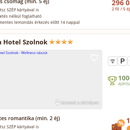
as csomag
(min. 5 éj)
296 0
2 fő / 5 éj
tsz SZÉP kártyával is
zetés nélkül foglalható
mentes lemondás érkezés előtt 14 nappal
 Hotel Szolnok
100
ajánlj
Mutasd a térképen
tes romantika
(min. 2 éj)
1
tsz SZÉP kártyával is