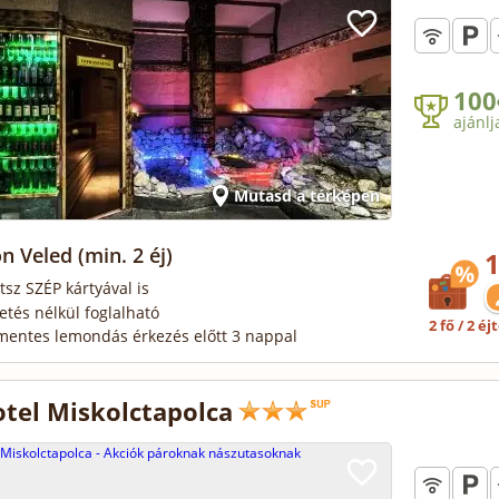
100
ajánlj
Mutasd a térképen
n Veled
(min. 2 éj)
1
tsz SZÉP kártyával is
zetés nélkül foglalható
2 fő / 2 éj
mentes lemondás érkezés előtt 3 nappal
otel Miskolctapolca