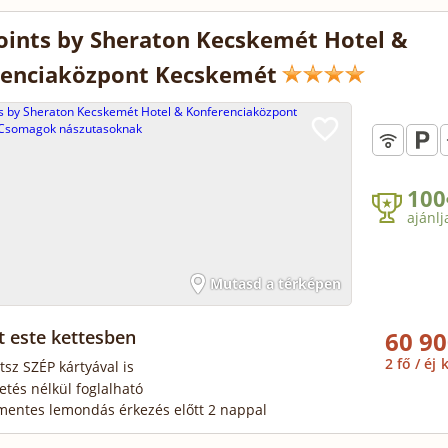
oints by Sheraton Kecskemét Hotel &
renciaközpont Kecskemét
100
ajánlj
Mutasd a térképen
 este kettesben
60 90
2 fő / éj
k
tsz SZÉP kártyával is
zetés nélkül foglalható
mentes lemondás érkezés előtt 2 nappal