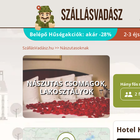
Belépő Hűségakciók: akár -28%
2-3 éj
SzállásVadász.hu
>>
Nászutasoknak
NÁSZUTAS CSOMAGOK,
Hány fős 
LAKOSZTÁLYOK
2 
Hotel 