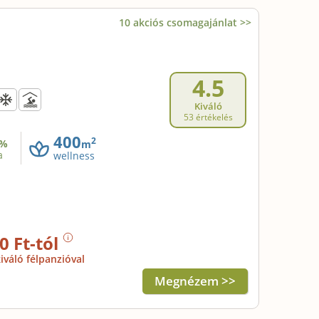
10 akciós csomagajánlat >>
4.5
Kiváló
53 értékelés
400
2
%
m
a
wellness
0 Ft-tól
iváló félpanzióval
Megnézem >>