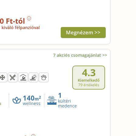
0 Ft-tól
kiváló félpanzióval
Megnézem >>
7 akciós csomagajánlat >>
4.3
Kiemelkedő
79 értékelés
1
140
2
m
kültéri
a
wellness
medence