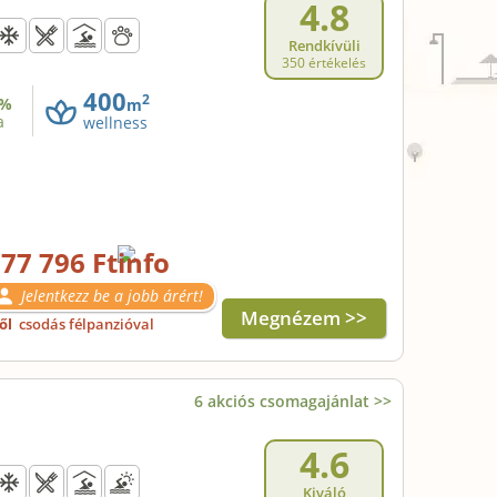
4.8
Rendkívüli
350 értékelés
400
2
%
m
a
wellness
77 796 Ft
Jelentkezz be a jobb árért!
Megnézem >>
től
csodás félpanzióval
6 akciós csomagajánlat >>
4.6
Kiváló