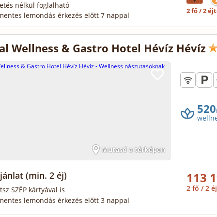
zetés nélkül foglalható
2 fő / 2 éj
mentes lemondás érkezés előtt 7 nappal
al Wellness & Gastro Hotel Hévíz Hévíz
520
welln
Mutasd a térképen
ajánlat
(min. 2 éj)
113 1
2 fő / 2 éj
tsz SZÉP kártyával is
mentes lemondás érkezés előtt 3 nappal