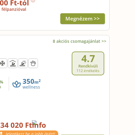
00 Ft-tól
félpanzióval
Megnézem >>
8 akciós csomagajánlat >>
4.7
Rendkívüli
112 értékelés
350
2
%
m
a
wellness
34 020 Ft
Jelentkezz be a jobb árért!