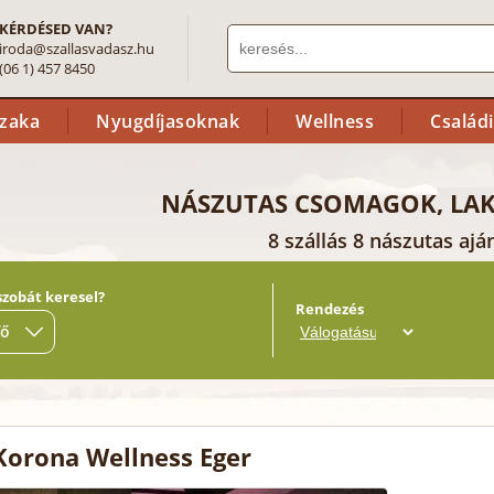
KÉRDÉSED VAN?
iroda@szallasvadasz.hu
(06 1) 457 8450
szaka
Nyugdíjasoknak
Wellness
Család
NÁSZUTAS CSOMAGOK, LA
8 szállás 8 nászutas ajá
szobát keresel?
Rendezés
fő
Korona Wellness Eger