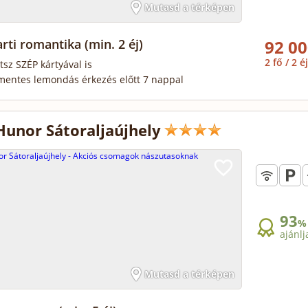
Mutasd a térképen
arti romantika
(min. 2 éj)
92 00
2 fő / 2 éj
tsz SZÉP kártyával is
mentes lemondás érkezés előtt 7 nappal
Hunor Sátoraljaújhely
93
%
ajánlj
Mutasd a térképen