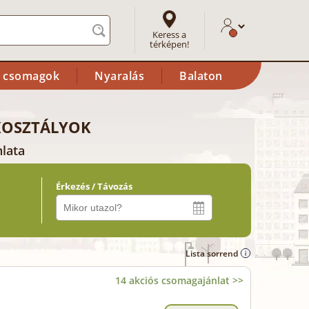
Keress a
térképen!
i csomagok
Nyaralás
Balaton
KOSZTÁLYOK
nlata
Érkezés / Távozás
Lista sorrend
14 akciós csomagajánlat >>