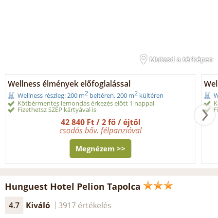
Mutasd a térképen
Wellness élmények előfoglalással
Wel
2
2
Wellness részleg: 200 m
beltéren, 200 m
kültéren
W
Kötbérmentes lemondás érkezés előtt 1 nappal
K
Fizethetsz SZÉP kártyával is
F
42 840 Ft / 2 fő / éjtől
csodás bőv. félpanzióval
Megnézem >>
Hunguest Hotel Pelion Tapolca
4.7
Kiváló
3917 értékelés