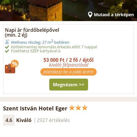
Mutasd a térképen
Napi ár fürdőbelépővel
(min. 2 éj)
2
Wellness részleg: 27 m
beltéren
Kötbérmentes lemondás érkezés előtt 7 nappal
Fizethetsz SZÉP kártyával is
53 000 Ft / 2 fő / éjtől
kiváló félpanzióval
Jelentkezz be a jobb árért!
Megnézem >>
Szent István Hotel Eger
4.6
Kiváló
2927 értékelés