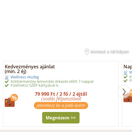
Mutasd a térképen
Kedvezményes ajánlat
Nap
(min. 2 éj)
W
K
Wellness részleg
F
Kötbérmentes lemondás érkezés előtt 7 nappal
Fizethetsz SZÉP kártyával is
79 990 Ft / 2 fő / 2 éjtől
csodás félpanzióval
Jelentkezz be a jobb árért!
Megnézem >>