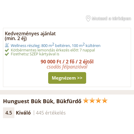
Mutasd a térképen
Kedvezményes ajánlat
(min. 2 éj)
2
2
Wellness részleg: 800 m
beltéren, 100 m
kültéren
Kötbérmentes lemondás érkezés előtt 7 nappal
Fizethetsz SZÉP kártyával is
90 000 Ft / 2 fő / 2 éjtől
csodás félpanzióval
Megnézem >>
Hunguest Bük Bük, Bükfürdő
4.5
Kiváló
445 értékelés