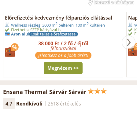
Mutasd a térképen
Előrefizetési kedvezmény félpanziós ellátással
Nap
2
2
Wellness részleg: 3000 m
beltéren, 100 m
kültéren
W
Fizethetsz SZÉP kártyával is
K
F
Áron alul
Csak teljes előrefizetéssel
38 000 Ft / 2 fő / éjtől
félpanzióval
Jelentkezz be a jobb árért!
Megnézem >>
Ensana Thermal Sárvár Sárvár
4.7
Rendkívüli
2618 értékelés