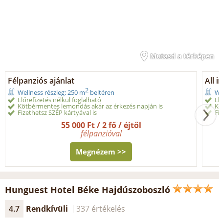
Mutasd a térképen
Félpanziós ajánlat
All 
2
Wellness részleg: 250 m
beltéren
W
Előrefizetés nélkül foglalható
E
Kötbérmentes lemondás akár az érkezés napján is
K
Fizethetsz SZÉP kártyával is
F
55 000 Ft / 2 fő / éjtől
félpanzióval
Megnézem >>
Hunguest Hotel Béke Hajdúszoboszló
4.7
Rendkívüli
337 értékelés