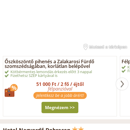
Mutasd a térképen
Őszköszöntő pihenés a Zalakarosi Fürdő
Fél
szomszédságában, korlátlan belépővel
K
F
Kötbérmentes lemondás érkezés előtt 3 nappal
Fizethetsz SZÉP kártyával is
51 000 Ft / 2 fő / éjtől
félpanzióval
Jelentkezz be a jobb árért!
Megnézem >>
Hotel Nagyerdő Debrecen