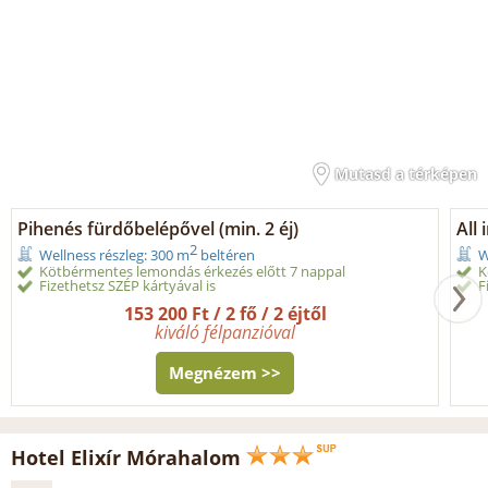
Mutasd a térképen
Pihenés fürdőbelépővel (min. 2 éj)
All 
2
Wellness részleg: 300 m
beltéren
W
Kötbérmentes lemondás érkezés előtt 7 nappal
K
Fizethetsz SZÉP kártyával is
F
153 200 Ft / 2 fő / 2 éjtől
kiváló félpanzióval
Megnézem >>
Hotel Elixír Mórahalom