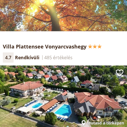
Villa Plattensee Vonyarcvashegy
4.7
Rendkívüli
485 értékelés
Mutasd a térképen