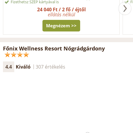
Fizethetsz SZÉP kártyával is
F
24 040 Ft / 2 fő / éjtől
ellátás nélkül
Megnézem >>
Főnix Wellness Resort Nógrádgárdony
4.4
Kiváló
307 értékelés