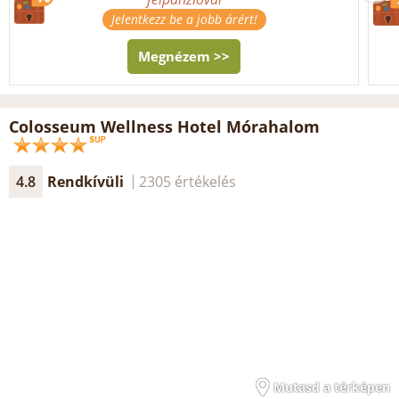
Jelentkezz be a jobb árért!
Megnézem >>
Colosseum Wellness Hotel Mórahalom
4.8
Rendkívüli
2305 értékelés
Mutasd a térképen