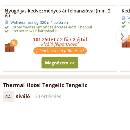
Nyugdíjas kedvezményes ár félpanzióval (min. 2
Ked
éj)
W
2
K
Wellness részleg: 320 m
beltéren
F
Kötbérmentes lemondás érkezés előtt 7 nappal
Fizethetsz SZÉP kártyával is
101 250 Ft / 2 fő / 2 éjtől
kiváló félpanzióval
Jelentkezz be a jobb árért!
Megnézem >>
Thermal Hotel Tengelic Tengelic
4.5
Kiváló
33 értékelés