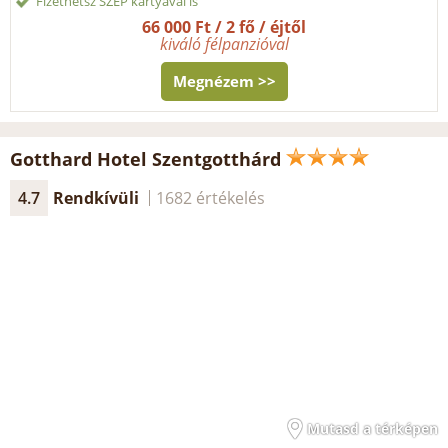
Fizethetsz SZÉP kártyával is
66 000 Ft / 2 fő / éjtől
kiváló félpanzióval
Megnézem >>
Gotthard Hotel Szentgotthárd
4.7
Rendkívüli
1682 értékelés
Mutasd a térképen