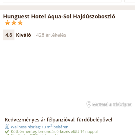
Hunguest Hotel Aqua-Sol Hajdúszoboszló
4.6
Kiváló
428 értékelés
Mutasd a térképen
Kedvezményes ár félpanzióval, fürdőbelépővel
2
Wellness részleg: 10 m
beltéren
Kötbérmentes lemondás érkezés előtt 14 nappal