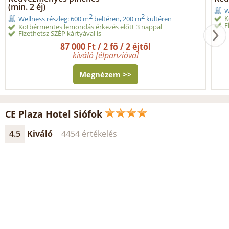
(min. 2 éj)
W
2
2
K
Wellness részleg: 600 m
beltéren, 200 m
kültéren
F
Kötbérmentes lemondás érkezés előtt 3 nappal
Fizethetsz SZÉP kártyával is
87 000 Ft / 2 fő / 2 éjtől
kiváló félpanzióval
Megnézem >>
CE Plaza Hotel Siófok
4.5
Kiváló
4454 értékelés