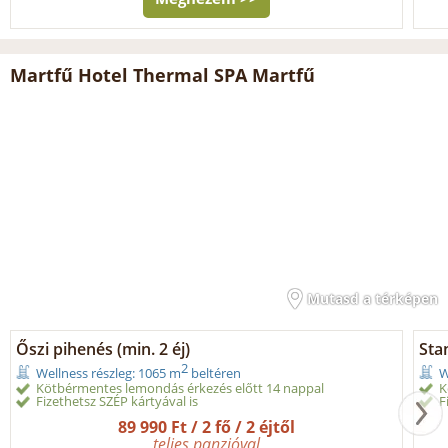
Martfű Hotel Thermal SPA Martfű
Mutasd a térképen
Őszi pihenés (min. 2 éj)
Sta
2
Wellness részleg: 1065 m
beltéren
W
Kötbérmentes lemondás érkezés előtt 14 nappal
K
Fizethetsz SZÉP kártyával is
F
89 990 Ft / 2 fő / 2 éjtől
teljes panzióval