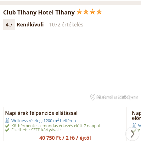
Club Tihany Hotel Tihany
4.7
Rendkívüli
1072 értékelés
Mutasd a térképen
Napi árak félpanziós ellátással
Napi
elő
2
Wellness részleg: 1200 m
beltéren
Kötbérmentes lemondás érkezés előtt 7 nappal
W
Fizethetsz SZÉP kártyával is
F
40 750 Ft / 2 fő / éjtől