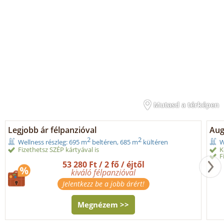
Mutasd a térképen
Legjobb ár félpanzióval
Aug
2
2
Wellness részleg: 695 m
beltéren, 685 m
kültéren
W
Fizethetsz SZÉP kártyával is
K
F
53 280 Ft / 2 fő / éjtől
kiváló félpanzióval
Jelentkezz be a jobb árért!
Megnézem >>