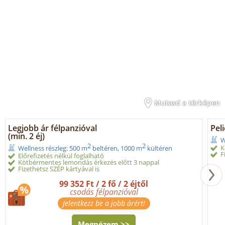
Mutasd a térképen
Legjobb ár félpanzióval
Peli
(min. 2 éj)
W
2
2
K
Wellness részleg: 500 m
beltéren, 1000 m
kültéren
F
Előrefizetés nélkül foglalható
Kötbérmentes lemondás érkezés előtt 3 nappal
Fizethetsz SZÉP kártyával is
99 352 Ft / 2 fő / 2 éjtől
csodás félpanzióval
Jelentkezz be a jobb árért!
Megnézem >>