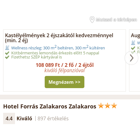
Mutasd a térképen
Kastélyélmények 2 éjszakától kedvezménnyel
Aug
(min. 2 éj)
W
2
2
K
Wellness részleg: 300 m
beltéren, 300 m
kültéren
F
Kötbérmentes lemondás érkezés előtt 5 nappal
Fizethetsz SZÉP kártyával is
108 089 Ft / 2 fő / 2 éjtől
kiváló félpanzióval
Megnézem >>
Hotel Forrás Zalakaros Zalakaros
4.4
Kiváló
897 értékelés