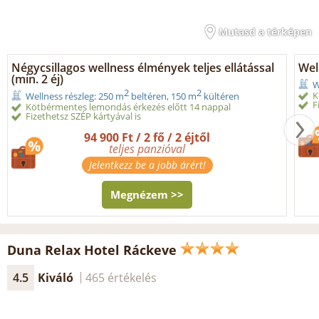
Mutasd a térképen
Négycsillagos wellness élmények teljes ellátással
Wel
(min. 2 éj)
W
2
2
K
Wellness részleg: 250 m
beltéren, 150 m
kültéren
F
Kötbérmentes lemondás érkezés előtt 14 nappal
Fizethetsz SZÉP kártyával is
94 900 Ft / 2 fő / 2 éjtől
teljes panzióval
Jelentkezz be a jobb árért!
Megnézem >>
Duna Relax Hotel Ráckeve
4.5
Kiváló
465 értékelés