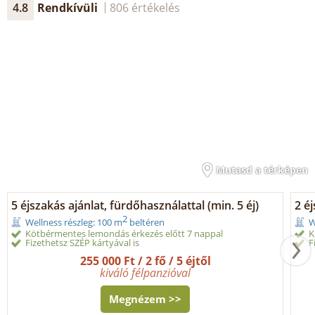
4.8
Rendkívüli
806 értékelés
Mutasd a térképen
5 éjszakás ajánlat, fürdőhasználattal (min. 5 éj)
2 éj
2
Wellness részleg: 100 m
beltéren
W
Kötbérmentes lemondás érkezés előtt 7 nappal
K
Fizethetsz SZÉP kártyával is
F
255 000 Ft / 2 fő / 5 éjtől
kiváló félpanzióval
Megnézem >>