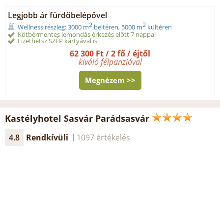
Legjobb ár fürdőbelépővel
2
2
Wellness részleg: 3000 m
beltéren, 5000 m
kültéren
Kötbérmentes lemondás érkezés előtt 7 nappal
Fizethetsz SZÉP kártyával is
62 300 Ft / 2 fő / éjtől
kiváló félpanzióval
Megnézem >>
Kastélyhotel Sasvár Parádsasvár
4.8
Rendkívüli
1097 értékelés