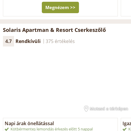
Megnézem >>
Solaris Apartman & Resort Cserkeszőlő
4.7
Rendkívüli
375 értékelés
Mutasd a térképen
Napi árak önellátással
Iga
Kötbérmentes lemondás érkezés előtt 5 nappal
K