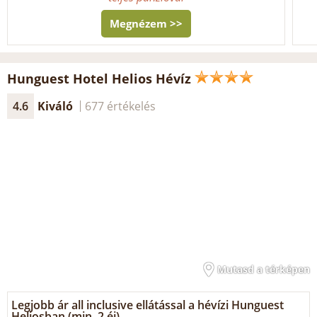
Megnézem >>
Hunguest Hotel Helios Hévíz
4.6
Kiváló
677 értékelés
Mutasd a térképen
Legjobb ár all inclusive ellátással a hévízi Hunguest
Heliosban (min. 2 éj)