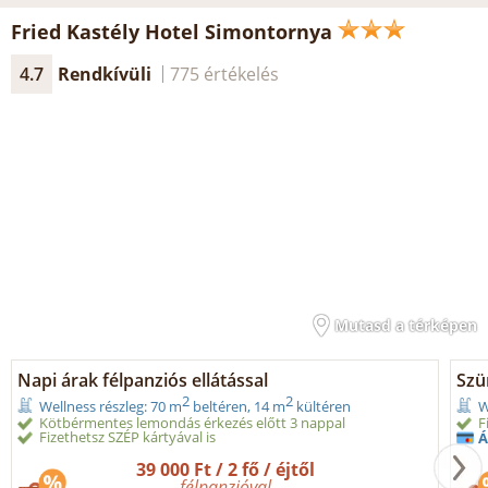
Fried Kastély Hotel Simontornya
4.7
Rendkívüli
775 értékelés
Mutasd a térképen
Napi árak félpanziós ellátással
Szür
2
2
Wellness részleg: 70 m
beltéren, 14 m
kültéren
W
Kötbérmentes lemondás érkezés előtt 3 nappal
F
Fizethetsz SZÉP kártyával is
Á
39 000 Ft / 2 fő / éjtől
félpanzióval