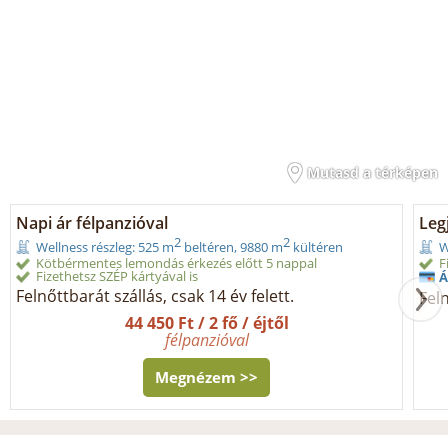
Mutasd a térképen
Napi ár félpanzióval
Legj
2
2
Wellness részleg: 525 m
beltéren, 9880 m
kültéren
W
Kötbérmentes lemondás érkezés előtt 5 nappal
F
Fizethetsz SZÉP kártyával is
Á
Felnőttbarát szállás, csak 14 év felett.
Feln
44 450 Ft / 2 fő / éjtől
félpanzióval
Megnézem >>