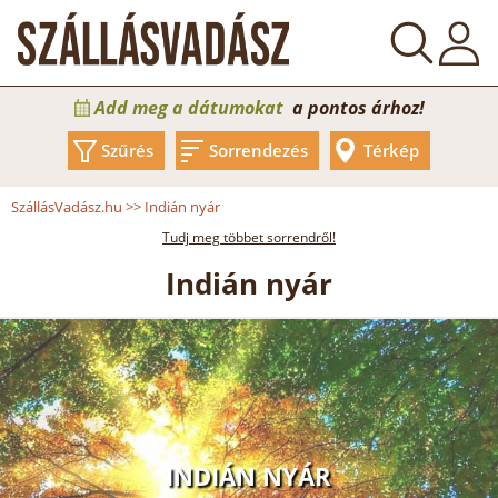
Add meg a dátumokat
a pontos árhoz!
Szűrés
Sorrendezés
Térkép
SzállásVadász.hu
>>
Indián nyár
Tudj meg többet sorrendről!
Indián nyár
INDIÁN NYÁR