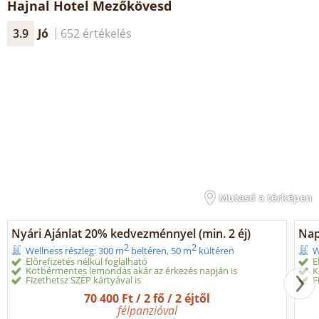
Hajnal Hotel Mezőkövesd
3.9
Jó
652 értékelés
Mutasd a térképen
Nyári Ajánlat 20% kedvezménnyel (min. 2 éj)
Nap
2
2
Wellness részleg: 300 m
beltéren, 50 m
kültéren
W
Előrefizetés nélkül foglalható
E
Kötbérmentes lemondás akár az érkezés napján is
K
Fizethetsz SZÉP kártyával is
F
70 400 Ft / 2 fő / 2 éjtől
félpanzióval