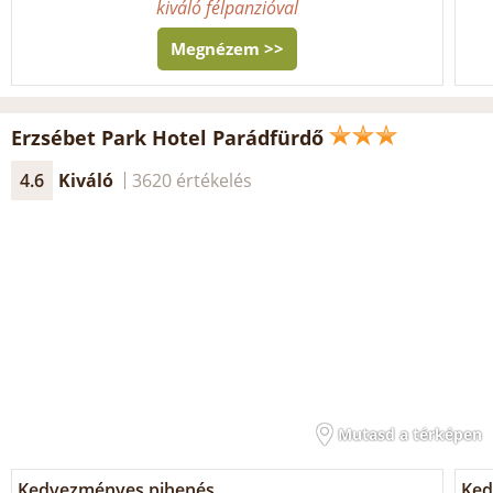
kiváló félpanzióval
Megnézem >>
Erzsébet Park Hotel Parádfürdő
4.6
Kiváló
3620 értékelés
Mutasd a térképen
Kedvezményes pihenés
Ked