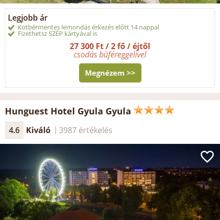
Legjobb ár
Kötbérmentes lemondás érkezés előtt 14 nappal
Fizethetsz SZÉP kártyával is
27 300 Ft / 2 fő / éjtől
csodás büféreggelivel
Megnézem >>
Hunguest Hotel Gyula Gyula
4.6
Kiváló
3987 értékelés