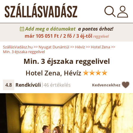
Add meg a dátumokat
a pontos árhoz!
már
105 051 Ft / 2 fő / 3 éj-től
reggelivel
SzállásVadász.hu
>>
Nyugat Dunántúl
>>
Hévíz
>>
Hotel Zena
>>
Min. 3 éjszaka reggelivel
Min. 3 éjszaka reggelivel
Hotel Zena, Hévíz
4.8
Rendkívüli
46 értékelés
Kedvencekhez