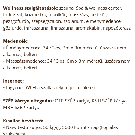
Wellness szolgáltatások:
szauna, Spa & wellness center,
fodrászat, kozmetika, manikűr, masszázs, pedikűr,
pezsgőfürdő, szépségszalon, szolárium, élménymedence,
gőzfürdő, infraszauna, finnszauna, aromakabin, napozóterasz
Medencék:
• Élménymedence: 34 °C-os, 7m x 3m méretű, úszásra nem
alkalmas, beltéri
• Masszázsmedence: 34 °C-os, 6m x 3m méretű, úszásra nem
alkalmas, beltéri
Internet:
• Ingyenes WI-FI a szálláshely teljes területén
SZÉP kártya elfogadás:
OTP SZÉP kártya, K&H SZÉP kártya,
MBH SZÉP kártya
Kisállat bevihető:
• Nagy testű kutya, 50 kg-ig: 5000 Forint / nap (Foglalás
szükséges)