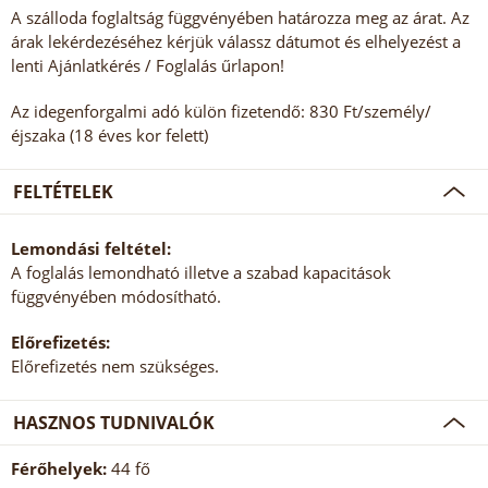
A szálloda foglaltság függvényében határozza meg az árat. Az
árak lekérdezéséhez kérjük válassz dátumot és elhelyezést a
lenti Ajánlatkérés / Foglalás űrlapon!
Az idegenforgalmi adó külön fizetendő: 830 Ft/személy/
éjszaka (18 éves kor felett)
FELTÉTELEK
Lemondási feltétel:
A foglalás lemondható illetve a szabad kapacitások
függvényében módosítható.
Előrefizetés:
Előrefizetés nem szükséges.
HASZNOS TUDNIVALÓK
Férőhelyek:
44 fő