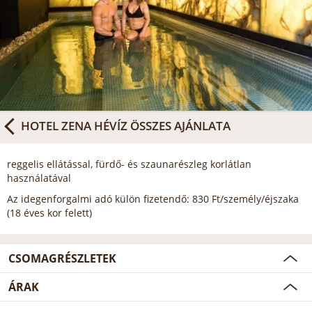
HOTEL ZENA HÉVÍZ
ÖSSZES AJÁNLATA
reggelis ellátással, fürdő- és szaunarészleg korlátlan
használatával
Az idegenforgalmi adó külön fizetendő: 830 Ft/személy/éjszaka
(18 éves kor felett)
CSOMAGRÉSZLETEK
ÁRAK