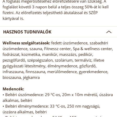
A foglalás megerősítéséhez előrefizetésére van szükség. A
foglalást követő 3 napon belül a teljes összeg 50%-át ki kell
fizetni. Az előrefizetés teljesíthető átutalással és SZÉP
kártyával is.
HASZNOS TUDNIVALÓK
Wellness szolgáltatások:
fedett úszómedence, szabadtéri
úszómedence, szauna, Fitnessz center, Spa & wellness center,
fodrászat, kozmetika, manikűr, masszázs, pedikűr,
pezsgőfürdő, szépségszalon, szolárium, termálvíz, illetve
gyógyászati létesítmény, élménymedence, gőzfürdő,
infraszauna, finnszauna, merülőmedence, gyerekmedence,
bioszauna, jégkamra
Medencék:
• Beltéri úszómedence: 29 °C-os, 20m x 10m méretű, úszásra
alkalmas, beltéri
• Beltéri élménymedence: 33 °C-os, 250 nm nagyságú,
úszásra alkalmas, beltéri