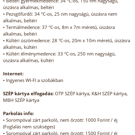
• Beltéri gyermekmedence: 34 °C-os, 150 nm nagyságú,
úszásra alkalmas, beltéri
• Pezsgőfürdő: 34 °C-os, 25 nm nagyságú, úszásra nem
alkalmas, beltéri
• Termálmedence: 37 °C-os, 8m x 7m méretű, úszásra
alkalmas, beltéri
• Kültéri úszómedence: 28 °C-os, 20m x 10m méretű, úszásra
alkalmas, kültéri
• Kültéri élménymedence: 33 °C-os, 250 nm nagyságú,
úszásra alkalmas, kültéri
Internet:
• Ingyenes WI-FI a szobákban
SZÉP kártya elfogadás:
OTP SZÉP kártya, K&H SZÉP kártya,
MBH SZÉP kártya
Parkolás info:
• Sorompóval zárt parkoló, nem őrzött: 1000 Forint / éj
(Foglalás nem szükséges)
• Sorompóval zárt parkoló, nem őrzött: 1500 Forint / éj