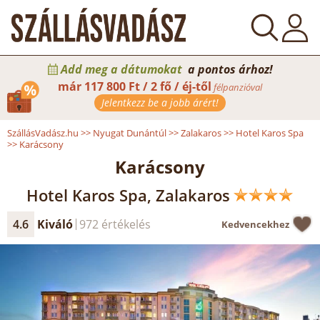
Add meg a dátumokat
a pontos árhoz!
már
117 800 Ft / 2 fő / éj-től
félpanzióval
Jelentkezz be a jobb árért!
SzállásVadász.hu
>>
Nyugat Dunántúl
>>
Zalakaros
>>
Hotel Karos Spa
>>
Karácsony
Karácsony
Hotel Karos Spa, Zalakaros
4.6
Kiváló
972 értékelés
Kedvencekhez