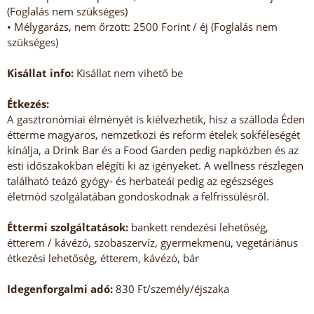
(Foglalás nem szükséges)
• Mélygarázs, nem őrzött: 2500 Forint / éj (Foglalás nem
szükséges)
Kisállat info:
Kisállat nem vihető be
Étkezés:
A gasztronómiai élményét is kiélvezhetik, hisz a szálloda Éden
étterme magyaros, nemzetközi és reform ételek sokféleségét
kínálja, a Drink Bar és a Food Garden pedig napközben és az
esti időszakokban elégíti ki az igényeket. A wellness részlegen
található teázó gyógy- és herbateái pedig az egészséges
életmód szolgálatában gondoskodnak a felfrissülésről.
Éttermi szolgáltatások:
bankett rendezési lehetőség,
étterem / kávézó, szobaszervíz, gyermekmenü, vegetáriánus
étkezési lehetőség, étterem, kávézó, bár
Idegenforgalmi adó:
830 Ft/személy/éjszaka