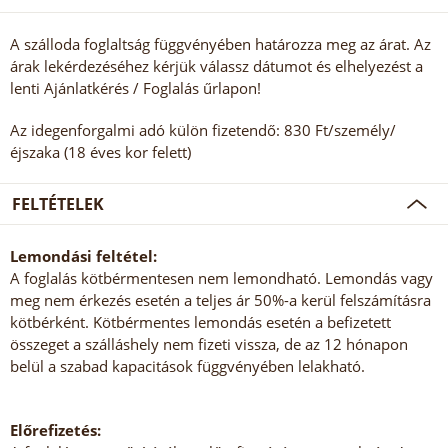
A szálloda foglaltság függvényében határozza meg az árat. Az
árak lekérdezéséhez kérjük válassz dátumot és elhelyezést a
lenti Ajánlatkérés / Foglalás űrlapon!
Az idegenforgalmi adó külön fizetendő: 830 Ft/személy/
éjszaka (18 éves kor felett)
FELTÉTELEK
Lemondási feltétel:
A foglalás kötbérmentesen nem lemondható. Lemondás vagy
meg nem érkezés esetén a teljes ár 50%-a kerül felszámításra
kötbérként. Kötbérmentes lemondás esetén a befizetett
összeget a szálláshely nem fizeti vissza, de az 12 hónapon
belül a szabad kapacitások függvényében lelakható.
Előrefizetés: