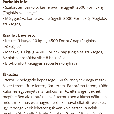
Parkolás info:
• Szabadtéri parkoló, kamerával felügyelt: 2500 Forint / éj
(Foglalás szükséges)
• Mélygarázs, kamerával felügyelt: 3000 Forint / éj (Foglalás
szükséges)
Kisállat bevihető:
• Kis testű kutya, 10 kg-ig: 4500 Forint / nap (Foglalás
szükséges)
• Macska, 10 kg-ig: 4500 Forint / nap (Foglalás szükséges)
Az alábbi szobákba vihető be kisállat:
• Bio-komfort kétágyas szoba teakonyhával
Étkezés:
Éttermük befogadó képessége 350 fő, melynek négy része (
Silver terem, Büfé terem, Bár terem, Panoráma terem) külön-
külön és egybenyitva is funkcionál. Az eltérő igényeknek
megfelelően alakították ki az éttermükben a klíma nélküli, a
médium klímás és a nagyon erős klímával ellátott részeket,
így vendégeiknek lehetőségük van kiválasztani a nekik
megfelelőt. A kulináris élményekről Gonda Attila világ- és