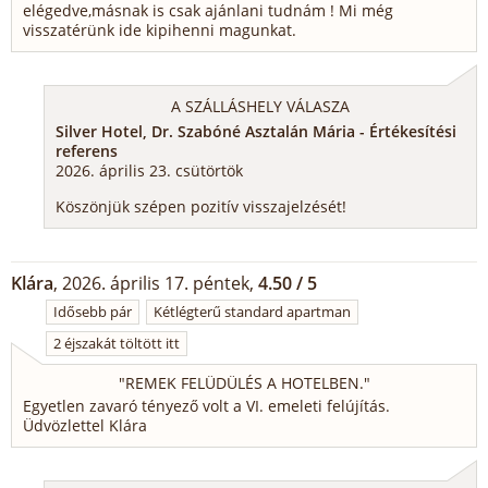
elégedve,másnak is csak ajánlani tudnám ! Mi még
visszatérünk ide kipihenni magunkat.
A SZÁLLÁSHELY VÁLASZA
Silver Hotel, Dr. Szabóné Asztalán Mária - Értékesítési
referens
2026. április 23. csütörtök
Köszönjük szépen pozitív visszajelzését!
Klára
, 2026. április 17. péntek,
4.50 / 5
Idősebb pár
Kétlégterű standard apartman
2 éjszakát töltött itt
"
REMEK FELÜDÜLÉS A HOTELBEN.
"
Egyetlen zavaró tényező volt a VI. emeleti felújítás.
Üdvözlettel Klára