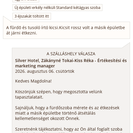
Új épületi erkély nélküli Standard kétágyas szoba
3 éjszakát töltött itt
A fŭrdō és tusoló írtó kicsi.Kicsit rossz volt a másik épületbe
át járni étkezni.
A SZÁLLÁSHELY VÁLASZA
Silver Hotel, Zákányné Tokai-Kiss Réka - Értékesítési és
marketing manager
2026. augusztus 06. csütörtök
Kedves Magdolna!
Köszönjük szépen, hogy megosztotta velünk
tapasztalatait.
Sajnáljuk, hogy a fürdőszoba mérete és az étkezések
miatt a másik épületbe történő átsétálás
kellemetlenséget okozott Önnek.
Szeretnénk tájékoztatni, hogy az Ön által foglalt szoba