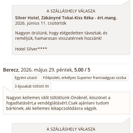
A SZÁLLÁSHELY VÁLASZA
Silver Hotel, Zákányné Tokai-Kiss Réka - ért.mang.
2026. június 11. csütörtök
Nagyon örülünk, hogy elégedetten távoztak, és
reméljük, hamarosan visszatérnek hozzánk!
Hotel Silver****
Berecz
, 2026. május 29. péntek,
5.00 / 5
Egyéni utazó
Főépületi, erkélyes Superior franciaágyas szoba
3 éjszakát töltött itt
Nagyon kellemes időt töltöttünk Önöknél, köszönet a
fogadtatásért,a vendéglátásért.Csak ajánlani tudom
bárkinek, aki kellemes kikapcsolódásra vágyik.
A SZÁLLÁSHELY VÁLASZA