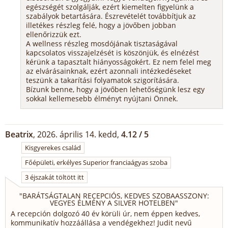
egészségét szolgálják, ezért kiemelten figyelünk a
szabályok betartására. Észrevételét továbbítjuk az
illetékes részleg felé, hogy a jövőben jobban
ellenőrizzük ezt.
A wellness részleg mosdójának tisztaságával
kapcsolatos visszajelzését is köszönjük, és elnézést
kérünk a tapasztalt hiányosságokért. Ez nem felel meg
az elvárásainknak, ezért azonnali intézkedéseket
teszünk a takarítási folyamatok szigorítására.
Bízunk benne, hogy a jövőben lehetőségünk lesz egy
sokkal kellemesebb élményt nyújtani Önnek.
Beatrix
, 2026. április 14. kedd,
4.12 / 5
Kisgyerekes család
Főépületi, erkélyes Superior franciaágyas szoba
3 éjszakát töltött itt
"
BARÁTSÁGTALAN RECEPCIÓS, KEDVES SZOBAASSZONY:
VEGYES ÉLMÉNY A SILVER HOTELBEN
"
A recepción dolgozó 40 év körüli úr, nem éppen kedves,
kommunikatív hozzáállása a vendégekhez! Judit nevű