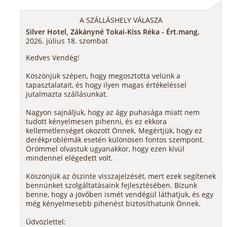
A SZÁLLÁSHELY VÁLASZA
Silver Hotel, Zákányné Tokai-Kiss Réka - Ért.mang.
2026. július 18. szombat
Kedves Vendég!
Köszönjük szépen, hogy megosztotta velünk a
tapasztalatait, és hogy ilyen magas értékeléssel
jutalmazta szállásunkat.
Nagyon sajnáljuk, hogy az ágy puhasága miatt nem
tudott kényelmesen pihenni, és ez ekkora
kellemetlenséget okozott Önnek. Megértjük, hogy ez
derékproblémák esetén különösen fontos szempont.
Örömmel olvastuk ugyanakkor, hogy ezen kívül
mindennel elégedett volt.
Köszönjük az őszinte visszajelzését, mert ezek segítenek
bennünket szolgáltatásaink fejlesztésében. Bízunk
benne, hogy a jövőben ismét vendégül láthatjuk, és egy
még kényelmesebb pihenést biztosíthatunk Önnek.
Üdvözlettel: