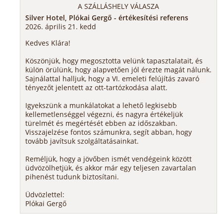
A SZÁLLÁSHELY VÁLASZA
Silver Hotel, Plókai Gergő - értékesítési referens
2026. április 21. kedd
Kedves Klára!
Köszönjük, hogy megosztotta velünk tapasztalatait, és
külön örülünk, hogy alapvetően jól érezte magát nálunk.
Sajnálattal halljuk, hogy a VI. emeleti felújítás zavaró
tényezőt jelentett az ott-tartózkodása alatt.
Igyekszünk a munkálatokat a lehető legkisebb
kellemetlenséggel végezni, és nagyra értékeljük
türelmét és megértését ebben az időszakban.
Visszajelzése fontos számunkra, segít abban, hogy
tovább javítsuk szolgáltatásainkat.
Reméljük, hogy a jövőben ismét vendégeink között
üdvözölhetjük, és akkor már egy teljesen zavartalan
pihenést tudunk biztosítani.
Üdvözlettel:
Plókai Gergő