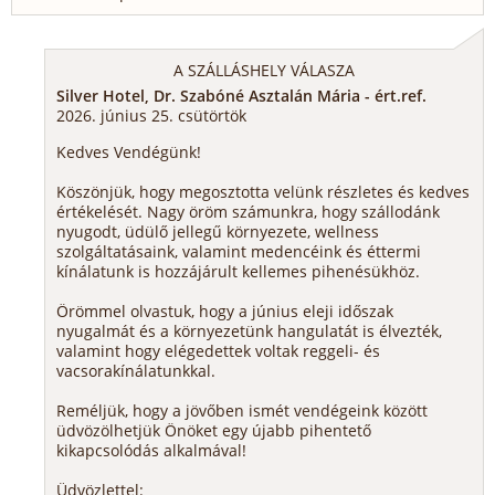
A SZÁLLÁSHELY VÁLASZA
Silver Hotel, Dr. Szabóné Asztalán Mária - ért.ref.
2026. június 25. csütörtök
Kedves Vendégünk!
Köszönjük, hogy megosztotta velünk részletes és kedves
értékelését. Nagy öröm számunkra, hogy szállodánk
nyugodt, üdülő jellegű környezete, wellness
szolgáltatásaink, valamint medencéink és éttermi
kínálatunk is hozzájárult kellemes pihenésükhöz.
Örömmel olvastuk, hogy a június eleji időszak
nyugalmát és a környezetünk hangulatát is élvezték,
valamint hogy elégedettek voltak reggeli- és
vacsorakínálatunkkal.
Reméljük, hogy a jövőben ismét vendégeink között
üdvözölhetjük Önöket egy újabb pihentető
kikapcsolódás alkalmával!
Üdvözlettel: