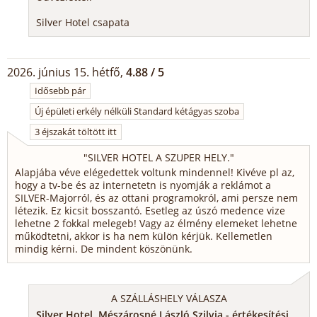
Silver Hotel csapata
2026. június 15. hétfő,
4.88 / 5
Idősebb pár
Új épületi erkély nélküli Standard kétágyas szoba
3 éjszakát töltött itt
"
SILVER HOTEL A SZUPER HELY.
"
Alapjába véve elégedettek voltunk mindennel! Kivéve pl az,
hogy a tv-be és az internetetn is nyomják a reklámot a
SILVER-Majorról, és az ottani programokról, ami persze nem
létezik. Ez kicsit bosszantó. Esetleg az úszó medence vize
lehetne 2 fokkal melegeb! Vagy az élmény elemeket lehetne
működtetni, akkor is ha nem külön kérjük. Kellemetlen
mindig kérni. De mindent köszönünk.
A SZÁLLÁSHELY VÁLASZA
Silver Hotel, Mészárosné László Szilvia - értékesítési