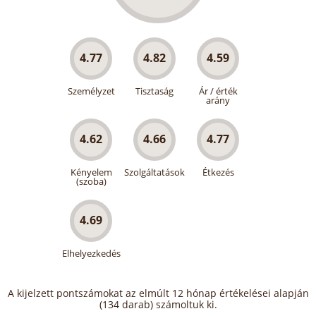
4.77
4.82
4.59
Személyzet
Tisztaság
Ár / érték
arány
4.62
4.66
4.77
Kényelem
Szolgáltatások
Étkezés
(szoba)
4.69
Elhelyezkedés
A kijelzett pontszámokat az elmúlt 12 hónap értékelései alapján
(134 darab) számoltuk ki.