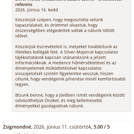
referens
2026. június 16. kedd
Köszönjük szépen, hogy megosztotta velünk
tapasztalatait, és örömmel olvastuk, hogy
összességében elégedettek voltak a nálunk töltött
idővel.
Köszönjük észrevételeit is, melyeket továbbítunk az
illetékes kollégák felé. A Silver-Majorral kapcsolatos
tájékoztatások kapcsán utánanézünk a jelzett
információknak. A medence hőmérsékletével és az
élményelemek működtetésével kapcsolatos
visszajelzését szintén figyelembe vesszük, hiszen
célunk, hogy vendégeink pihenése minél komfortosabb
legyen.
Bízunk benne, hogy a jövőben ismét vendégeink között
üdvözölhetjük Önöket, és még kellemesebb
élményekkel gazdagodnak nálunk.
Zsigmondné
, 2026. június 11. csütörtök,
5.00 / 5