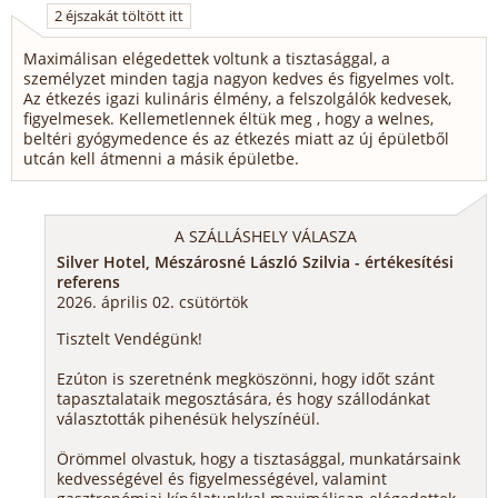
2 éjszakát töltött itt
Maximálisan elégedettek voltunk a tisztasággal, a
személyzet minden tagja nagyon kedves és figyelmes volt.
Az étkezés igazi kulináris élmény, a felszolgálók kedvesek,
figyelmesek. Kellemetlennek éltük meg , hogy a welnes,
beltéri gyógymedence és az étkezés miatt az új épületből
utcán kell átmenni a másik épületbe.
A SZÁLLÁSHELY VÁLASZA
Silver Hotel, Mészárosné László Szilvia - értékesítési
referens
2026. április 02. csütörtök
Tisztelt Vendégünk!
Ezúton is szeretnénk megköszönni, hogy időt szánt
tapasztalataik megosztására, és hogy szállodánkat
választották pihenésük helyszínéül.
Örömmel olvastuk, hogy a tisztasággal, munkatársaink
kedvességével és figyelmességével, valamint