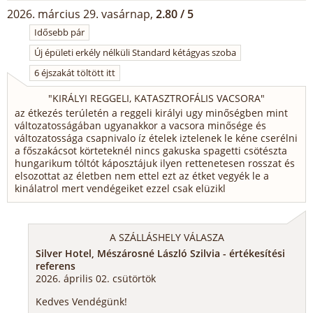
2026. március 29. vasárnap,
2.80 / 5
Idősebb pár
Új épületi erkély nélküli Standard kétágyas szoba
6 éjszakát töltött itt
"
KIRÁLYI REGGELI, KATASZTROFÁLIS VACSORA
"
az étkezés terúletén a reggeli királyi ugy minőségben mint
változatosságában ugyanakkor a vacsora minősége és
változatossága csapnivalo íz ételek iztelenek le kéne cserélni
a főszakácsot körteteknél nincs gakuska spagetti csötészta
hungarikum tóltót káposztájuk ilyen rettenetesen rosszat és
elsozottat az életben nem ettel ezt az étket vegyék le a
kinálatrol mert vendégeiket ezzel csak elüzikl
A SZÁLLÁSHELY VÁLASZA
Silver Hotel, Mészárosné László Szilvia - értékesítési
referens
2026. április 02. csütörtök
Kedves Vendégünk!