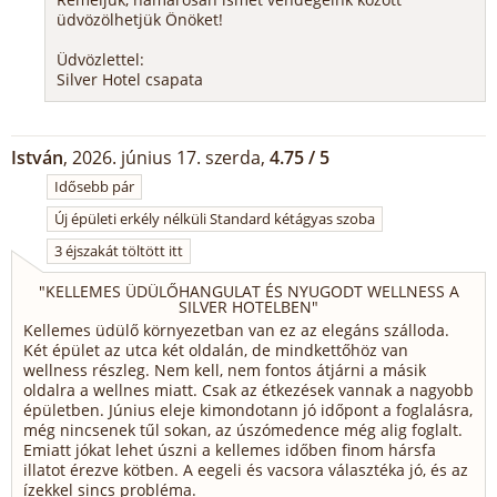
üdvözölhetjük Önöket!
Üdvözlettel:
Silver Hotel csapata
István
, 2026. június 17. szerda,
4.75 / 5
Idősebb pár
Új épületi erkély nélküli Standard kétágyas szoba
3 éjszakát töltött itt
"
KELLEMES ÜDÜLŐHANGULAT ÉS NYUGODT WELLNESS A
SILVER HOTELBEN
"
Kellemes üdülő környezetban van ez az elegáns szálloda.
Két épület az utca két oldalán, de mindkettőhöz van
wellness részleg. Nem kell, nem fontos átjárni a másik
oldalra a wellnes miatt. Csak az étkezések vannak a nagyobb
épületben. Június eleje kimondotann jó időpont a foglalásra,
még nincsenek tűl sokan, az úszómedence még alig foglalt.
Emiatt jókat lehet úszni a kellemes időben finom hársfa
illatot érezve kötben. A eegeli és vacsora választéka jó, és az
ízekkel sincs probléma.