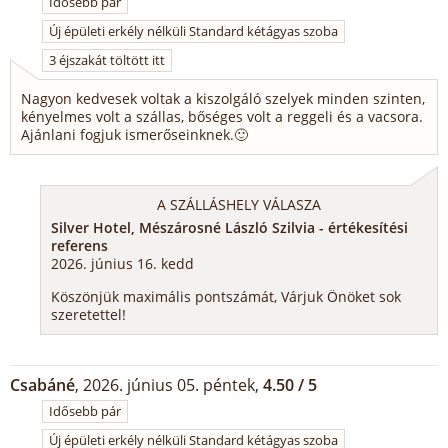
Idősebb pár
Új épületi erkély nélküli Standard kétágyas szoba
3 éjszakát töltött itt
Nagyon kedvesek voltak a kiszolgáló szelyek minden szinten,
kényelmes volt a szállas, bőséges volt a reggeli és a vacsora.
Ajánlani fogjuk ismerőseinknek.🙂
A SZÁLLÁSHELY VÁLASZA
Silver Hotel, Mészárosné László Szilvia - értékesítési
referens
2026. június 16. kedd
Köszönjük maximális pontszámát, Várjuk Önöket sok
szeretettel!
Csabáné
, 2026. június 05. péntek,
4.50 / 5
Idősebb pár
Új épületi erkély nélküli Standard kétágyas szoba