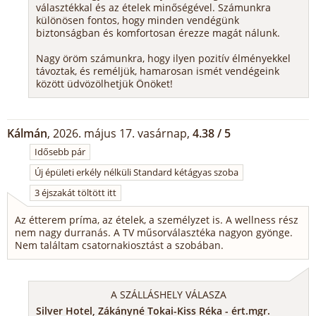
választékkal és az ételek minőségével. Számunkra
különösen fontos, hogy minden vendégünk
biztonságban és komfortosan érezze magát nálunk.
Nagy öröm számunkra, hogy ilyen pozitív élményekkel
távoztak, és reméljük, hamarosan ismét vendégeink
között üdvözölhetjük Önöket!
Kálmán
, 2026. május 17. vasárnap,
4.38 / 5
Idősebb pár
Új épületi erkély nélküli Standard kétágyas szoba
3 éjszakát töltött itt
Az étterem príma, az ételek, a személyzet is. A wellness rész
nem nagy durranás. A TV műsorválasztéka nagyon gyönge.
Nem találtam csatornakiosztást a szobában.
A SZÁLLÁSHELY VÁLASZA
Silver Hotel, Zákányné Tokai-Kiss Réka - ért.mgr.