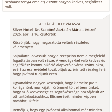
szobaasszony(4.emelet) viszont nagyon kedves, segítőkész
volt.
A SZÁLLÁSHELY VÁLASZA
Silver Hotel, Dr. Szabóné Asztalán Mária - ért.ref.
2026. április 16. csütörtök
Köszönjük, hogy megosztotta velünk részletes
véleményét!
Sajnálattal olvassuk, hogy a recepción nem a megfelelő
fogadtatásban volt része. A vendégekkel való kedves és
segítőkész kommunikáció alapvető elvárás számunkra,
ezért az észrevételét továbbítjuk az érintett részleg felé,
hogy javítani tudjunk ezen.
Ugyanakkor nagyon köszönjük, hogy kiemelte Judit
kolléganőnk munkáját – örömmel tölt el bennünket,
hogy az ő kedvessége és segítőkészsége hozzájárult az
ott-tartózkodásukhoz. Elismerését mindenképpen
továbbítjuk felé.
Reméljük, hogy egy jövőbeni alkalommal már minden