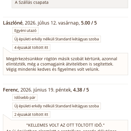
A Szállás csapata
Lászlóné
, 2026. július 12. vasárnap,
5.00 / 5
Egyéni utazó
Új épületi erkély nélküli Standard kétágyas szoba
4 éjszakát töltött itt
Megérkezésünkkor rögtön másik szobát kértünk, azonnal
elintézték, még a csomagjaink átvitelében is segítettek.
Végig mindenki kedves és figyelmes volt velünk.
Ferenc
, 2026. június 19. péntek,
4.38 / 5
Idősebb pár
Új épületi erkély nélküli Standard kétágyas szoba
2 éjszakát töltött itt
"
KELLEMES VOLT AZ OTT TÖLTÖTT IDŐ.
"