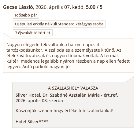
Gecse László
, 2026. április 07. kedd,
5.00 / 5
Idősebb pár
Új épületi erkély nélküli Standard kétágyas szoba
3 éjszakát töltött itt
Nagyon elégedettek voltúnk a három napos itt
tartózkodásunkor. A száloda és a személyzete kitűnő. Az
ételek változatosak és nagyon fínomak voltak. A termál
kültéri medence legalább nyáron részben a nap ellen fedett
legyen. Autó parkoló nagyon jó.
A SZÁLLÁSHELY VÁLASZA
Silver Hotel, Dr. Szabóné Asztalán Mária - ért.ref.
2026. április 08. szerda
Köszönjük szépen hogy értékelteb szállodánkat!
Hotel Silver****