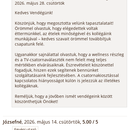
2026. május 28. csütörtök
Kedves Vendégünk!
Köszönjük, hogy megosztotta velünk tapasztalatait!
Örömmel olvastuk, hogy elégedettek voltak
éttermünkkel, az ételek minőségével és kollégáink
munkájával – kedves szavait örömmel továbbítjuk
csapatunk felé.
Ugyanakkor sajnálattal olvastuk, hogy a wellness részleg
és a TV-csatornaválaszték nem felelt meg teljes
mértékben elvárásaiknak. Észrevételeit köszönettel
fogadjuk, hiszen ezek segítenek bennünket
szolgáltatásaink fejlesztésében. A csatornakiosztással
kapcsolatos hiányosságot külön is jelezzük az illetékes
kollégáknak.
Reméljük, hogy a jövőben ismét vendégeink között
köszönthetjük Önöket!
Józsefné
, 2026. május 14. csütörtök,
5.00 / 5
Egyéni utazó