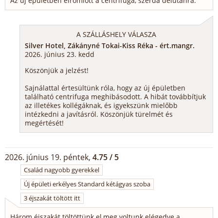
Az új épületben elromlott a centrifuga, szerda délutánra.
A SZÁLLÁSHELY VÁLASZA
Silver Hotel, Zákányné Tokai-Kiss Réka - ért.mangr.
2026. június 23. kedd
Köszönjük a jelzést!
Sajnálattal értesültünk róla, hogy az új épületben
található centrifuga meghibásodott. A hibát továbbítjuk
az illetékes kollégáknak, és igyekszünk mielőbb
intézkedni a javításról. Köszönjük türelmét és
megértését!
2026. június 19. péntek,
4.75 / 5
Család nagyobb gyerekkel
Új épületi erkélyes Standard kétágyas szoba
3 éjszakát töltött itt
Három éjszakát töltöttünk el,meg voltunk elégedve a