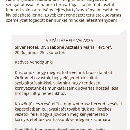
szolgáltatással. A napozó terasz tágas, talán több asztal
lehetett volna a rejtvény fejtés,kártyázás kényelmesebben
kivitelezhető lenne. Egyébként rendezett területek,udvarias
személyzet fogadott bennünket mindkét létesítményben!
A SZÁLLÁSHELY VÁLASZA
Silver Hotel, Dr. Szabóné Asztalán Mária - ért.ref.
2026. június 25. csütörtök
Kedves Vendégünk!
Köszönjük, hogy megosztotta velünk tapasztalatait.
Örömmel olvastuk, hogy elégedettek voltak
szolgáltatásainkkal, valamint hogy rendezett
környezetünk és munkatársaink udvarias hozzáállása
hozzájárult pihenésükhöz.
Köszönjük észrevételét a napozóterasz berendezésével
kapcsolatban is. Javaslatát továbbítjuk az illetékes
vezetők felé, hogy a jövőben még kényelmesebb
környezetet biztosíthassunk vendégeink számára.
Reméljük, hamarosan ismét vendégeink között