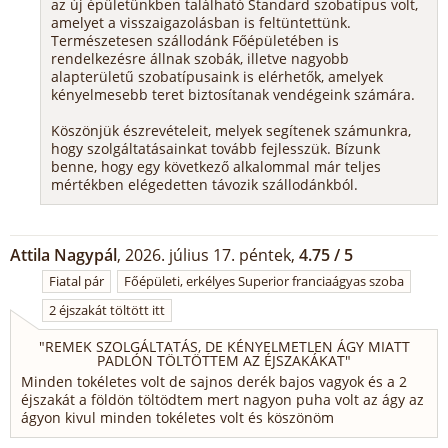
az új épületünkben található Standard szobatípus volt,
amelyet a visszaigazolásban is feltüntettünk.
Természetesen szállodánk Főépületében is
rendelkezésre állnak szobák, illetve nagyobb
alapterületű szobatípusaink is elérhetők, amelyek
kényelmesebb teret biztosítanak vendégeink számára.
Köszönjük észrevételeit, melyek segítenek számunkra,
hogy szolgáltatásainkat tovább fejlesszük. Bízunk
benne, hogy egy következő alkalommal már teljes
mértékben elégedetten távozik szállodánkból.
Attila Nagypál
, 2026. július 17. péntek,
4.75 / 5
Fiatal pár
Főépületi, erkélyes Superior franciaágyas szoba
2 éjszakát töltött itt
"
REMEK SZOLGÁLTATÁS, DE KÉNYELMETLEN ÁGY MIATT
PADLÓN TÖLTÖTTEM AZ ÉJSZAKÁKAT
"
Minden tokéletes volt de sajnos derék bajos vagyok és a 2
éjszakát a földön töltödtem mert nagyon puha volt az ágy az
ágyon kivul minden tokéletes volt és köszönöm