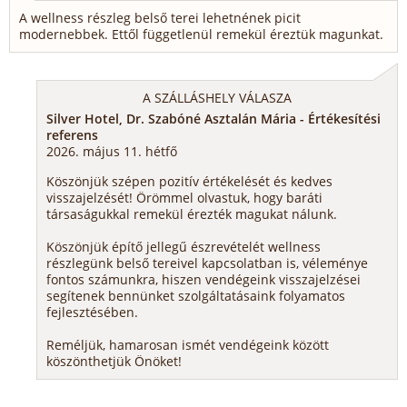
A wellness részleg belső terei lehetnének picit
modernebbek. Ettől függetlenül remekül éreztük magunkat.
A SZÁLLÁSHELY VÁLASZA
Silver Hotel, Dr. Szabóné Asztalán Mária - Értékesítési
referens
2026. május 11. hétfő
Köszönjük szépen pozitív értékelését és kedves
visszajelzését! Örömmel olvastuk, hogy baráti
társaságukkal remekül érezték magukat nálunk.
Köszönjük építő jellegű észrevételét wellness
részlegünk belső tereivel kapcsolatban is, véleménye
fontos számunkra, hiszen vendégeink visszajelzései
segítenek bennünket szolgáltatásaink folyamatos
fejlesztésében.
Reméljük, hamarosan ismét vendégeink között
köszönthetjük Önöket!