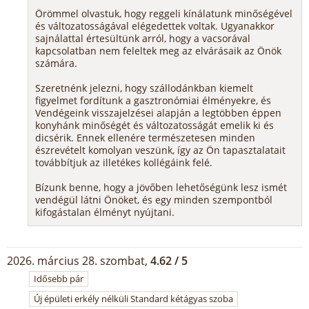
Örömmel olvastuk, hogy reggeli kínálatunk minőségével
és változatosságával elégedettek voltak. Ugyanakkor
sajnálattal értesültünk arról, hogy a vacsorával
kapcsolatban nem feleltek meg az elvárásaik az Önök
számára.
Szeretnénk jelezni, hogy szállodánkban kiemelt
figyelmet fordítunk a gasztronómiai élményekre, és
Vendégeink visszajelzései alapján a legtöbben éppen
konyhánk minőségét és változatosságát emelik ki és
dicsérik. Ennek ellenére természetesen minden
észrevételt komolyan veszünk, így az Ön tapasztalatait
továbbítjuk az illetékes kollégáink felé.
Bízunk benne, hogy a jövőben lehetőségünk lesz ismét
vendégül látni Önöket, és egy minden szempontból
kifogástalan élményt nyújtani.
2026. március 28. szombat,
4.62 / 5
Idősebb pár
Új épületi erkély nélküli Standard kétágyas szoba