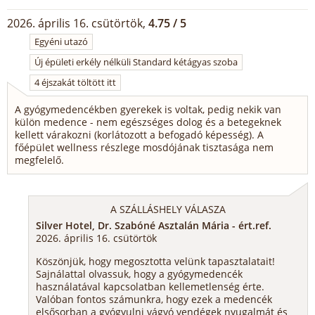
2026. április 16. csütörtök,
4.75 / 5
Egyéni utazó
Új épületi erkély nélküli Standard kétágyas szoba
4 éjszakát töltött itt
A gyógymedencékben gyerekek is voltak, pedig nekik van
külön medence - nem egészséges dolog és a betegeknek
kellett várakozni (korlátozott a befogadó képesség). A
főépület wellness részlege mosdójának tisztasága nem
megfelelő.
A SZÁLLÁSHELY VÁLASZA
Silver Hotel, Dr. Szabóné Asztalán Mária - ért.ref.
2026. április 16. csütörtök
Köszönjük, hogy megosztotta velünk tapasztalatait!
Sajnálattal olvassuk, hogy a gyógymedencék
használatával kapcsolatban kellemetlenség érte.
Valóban fontos számunkra, hogy ezek a medencék
elsősorban a gyógyulni vágyó vendégek nyugalmát és