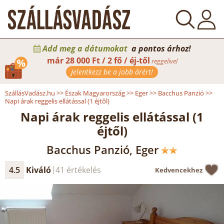
Add meg a dátumokat
a pontos árhoz!
már
28 000 Ft / 2 fő / éj-től
reggelivel
Jelentkezz be a jobb árért!
SzállásVadász.hu
>>
Észak Magyarország
>>
Eger
>>
Bacchus Panzió
>>
Napi árak reggelis ellátással (1 éjtől)
Napi árak reggelis ellátással (1
éjtől)
Bacchus Panzió, Eger
4.5
Kiváló
41 értékelés
Kedvencekhez