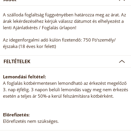
A szálloda foglaltság függvényében határozza meg az árat. Az
árak lekérdezéséhez kérjük válassz dátumot és elhelyezést a
lenti Ajánlatkérés / Foglalás űrlapon!
Az idegenforgalmi adó külön fizetendő: 750 Ft/személy/
éjszaka (18 éves kor felett)
FELTÉTELEK
Lemondási feltétel:
A foglalás kötbérmentesen lemondható az érkezést megelőző
3. nap éjfélig. 3 napon belüli lemondás vagy meg nem érkezés
esetén a teljes ár 50%-a kerül felszámításra kötbérként.
Előrefizetés:
Előrefizetés nem szükséges.