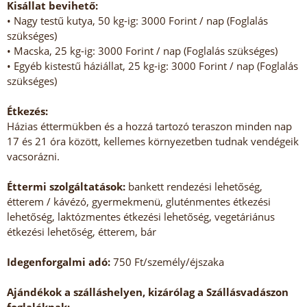
Kisállat bevihető:
• Nagy testű kutya, 50 kg-ig: 3000 Forint / nap (Foglalás
szükséges)
• Macska, 25 kg-ig: 3000 Forint / nap (Foglalás szükséges)
• Egyéb kistestű háziállat, 25 kg-ig: 3000 Forint / nap (Foglalás
szükséges)
Étkezés:
Házias éttermükben és a hozzá tartozó teraszon minden nap
17 és 21 óra között, kellemes környezetben tudnak vendégeik
vacsorázni.
Éttermi szolgáltatások:
bankett rendezési lehetőség,
étterem / kávézó, gyermekmenü, gluténmentes étkezési
lehetőség, laktózmentes étkezési lehetőség, vegetáriánus
étkezési lehetőség, étterem, bár
Idegenforgalmi adó:
750 Ft/személy/éjszaka
Ajándékok a szálláshelyen, kizárólag a Szállásvadászon