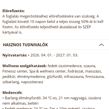
Előrefizetés:
A foglalás megerősítéséhez előrefizetésére van szükség. A
foglalást követő 10 napon belül a teljes összeg 50%-át ki kell
fizetni. Az előrefizetés teljesíthető átutalással és SZÉP
kártyával is.
HASZNOS TUDNIVALÓK
Nyitvatartás:
• 2026. 04. 01. - 2027. 01. 03.
Wellness szolgáltatások:
fedett úszómedence, szauna,
Fitnessz center, Spa & wellness center, fodrászat, masszázs,
pedikűr, élménymedence, gőzfürdő, infraszauna, finnszauna,
sóbarlang, napozóterasz
Medencék:
• Barlang-élményfürdő: 34 °C-os, 21 nm nagyságú, úszásra
nem alkalmas, beltéri
• Fedett medence: 24 °C-os, 5m x 10m méretű, úszásra