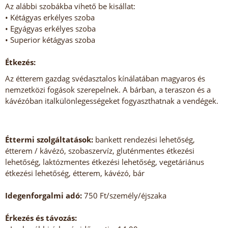
Az alábbi szobákba vihető be kisállat:
• Kétágyas erkélyes szoba
• Egyágyas erkélyes szoba
• Superior kétágyas szoba
Étkezés:
Az étterem gazdag svédasztalos kínálatában magyaros és
nemzetközi fogások szerepelnek. A bárban, a teraszon és a
kávézóban italkülönlegességeket fogyaszthatnak a vendégek.
Éttermi szolgáltatások:
bankett rendezési lehetőség,
étterem / kávézó, szobaszervíz, gluténmentes étkezési
lehetőség, laktózmentes étkezési lehetőség, vegetáriánus
étkezési lehetőség, étterem, kávézó, bár
Idegenforgalmi adó:
750 Ft/személy/éjszaka
Érkezés és távozás: