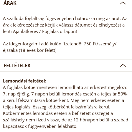
ÁRAK
A szálloda foglaltság függvényében határozza meg az árat. Az
árak lekérdezéséhez kérjük válassz dátumot és elhelyezést a
lenti Ajánlatkérés / Foglalás űrlapon!
Az idegenforgalmi adó külön fizetendő: 750 Ft/személy/
éjszaka (18 éves kor felett)
FELTÉTELEK
Lemondási feltétel:
A foglalás kötbérmentesen lemondható az érkezést megelőző
7. nap éjfélig. 7 napon belüli lemondás esetén a teljes ár 50%-
a kerül felszámításra kötbérként. Meg nem érkezés esetén a
teljes foglalási összeg kötbérként felszámításra kerül.
Kötbérmentes lemondás esetén a befizetett összeget a
szálláshely nem fizeti vissza, de az 12 hónapon belül a szabad
kapacitások függvényében lelakható.