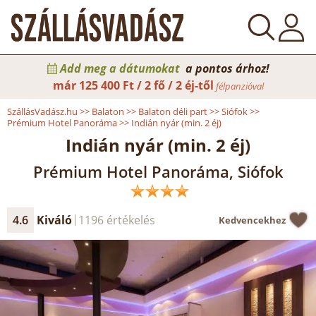
Add meg a dátumokat
a pontos árhoz!
már
125 400 Ft / 2 fő / 2 éj-től
félpanzióval
SzállásVadász.hu
>>
Balaton
>>
Balaton déli part
>>
Siófok
>>
Prémium Hotel Panoráma
>>
Indián nyár (min. 2 éj)
Indián nyár (min. 2 éj)
Prémium Hotel Panoráma, Siófok
4.6
Kiváló
1196 értékelés
Kedvencekhez