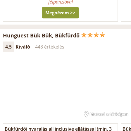
félpanzióval
Megnézem >>
Hunguest Bük Bük, Bükfürdő
4.5
Kiváló
448 értékelés
Mutasd a térképen
Bükfürdői nyaralás all inclusive ellátással (min. 3
Bük