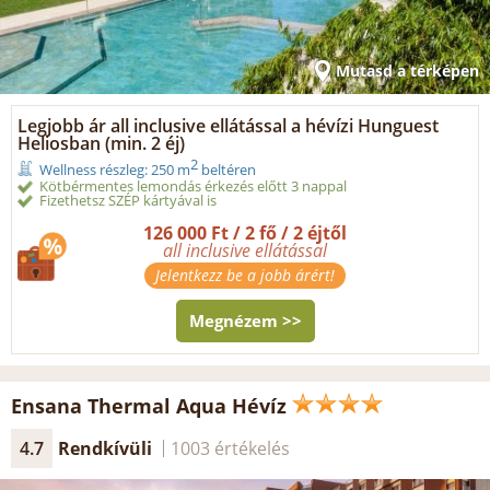
Mutasd a térképen
Legjobb ár all inclusive ellátással a hévízi Hunguest
Heliosban (min. 2 éj)
2
Wellness részleg: 250 m
beltéren
Kötbérmentes lemondás érkezés előtt 3 nappal
Fizethetsz SZÉP kártyával is
126 000 Ft / 2 fő / 2 éjtől
all inclusive ellátással
Jelentkezz be a jobb árért!
Megnézem >>
Ensana Thermal Aqua Hévíz
4.7
Rendkívüli
1003 értékelés