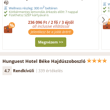
éj)
W
2
K
Wellness részleg: 300 m
beltéren
F
Kötbérmentes lemondás érkezés előtt 7 nappal
Fizethetsz SZÉP kártyával is
236 096 Ft / 2 fő / 3 éjtől
all inclusive ellátással
Jelentkezz be a jobb árért!
Megnézem >>
Hunguest Hotel Béke Hajdúszoboszló
4.7
Rendkívüli
339 értékelés