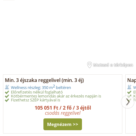
Mutasd a térképen
Min. 3 éjszaka reggelivel (min. 3 éj)
Nap
2
Wellness részleg: 350 m
beltéren
W
Előrefizetés nélkül foglalható
E
Kötbérmentes lemondás akár az érkezés napján is
K
Fizethetsz SZÉP kártyával is
F
105 051 Ft / 2 fő / 3 éjtől
csodás reggelivel
Megnézem >>