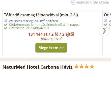
Mutasd a térképen
Tófürdő csomag félpanzióval (min. 2 éj)
Öt é
2
Wellness részleg: 200 m
beltéren
W
Kötbérmentes lemondás érkezés előtt 14 nappal
K
Fizethetsz SZÉP kártyával is
F
131 144 Ft / 2 fő / 2 éjtől
félpanzióval
Megnézem >>
NaturMed Hotel Carbona Hévíz