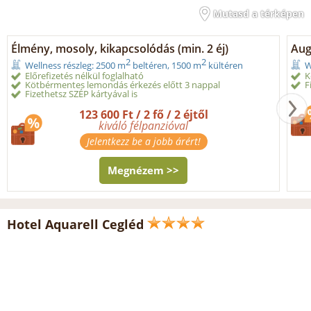
Mutasd a térképen
Élmény, mosoly, kikapcsolódás (min. 2 éj)
Aug
2
2
Wellness részleg: 2500 m
beltéren, 1500 m
kültéren
W
Előrefizetés nélkül foglalható
K
Kötbérmentes lemondás érkezés előtt 3 nappal
F
Fizethetsz SZÉP kártyával is
123 600 Ft / 2 fő / 2 éjtől
kiváló félpanzióval
Jelentkezz be a jobb árért!
Megnézem >>
Hotel Aquarell Cegléd