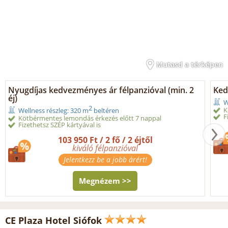
Mutasd a térképen
Nyugdíjas kedvezményes ár félpanzióval (min. 2
Ked
éj)
W
2
K
Wellness részleg: 320 m
beltéren
F
Kötbérmentes lemondás érkezés előtt 7 nappal
Fizethetsz SZÉP kártyával is
103 950 Ft / 2 fő / 2 éjtől
kiváló félpanzióval
Jelentkezz be a jobb árért!
Megnézem >>
CE Plaza Hotel Siófok