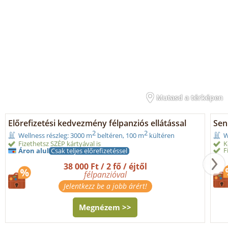
Mutasd a térképen
Előrefizetési kedvezmény félpanziós ellátással
Seni
2
2
Wellness részleg: 3000 m
beltéren, 100 m
kültéren
W
Fizethetsz SZÉP kártyával is
K
F
Áron alul
Csak teljes előrefizetéssel
38 000 Ft / 2 fő / éjtől
félpanzióval
Jelentkezz be a jobb árért!
Megnézem >>