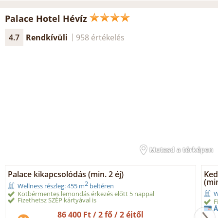
Palace Hotel Hévíz
4.7
Rendkívüli
958 értékelés
Mutasd a térképen
Palace kikapcsolódás (min. 2 éj)
Ked
(min
2
Wellness részleg: 455 m
beltéren
Kötbérmentes lemondás érkezés előtt 5 nappal
W
Fizethetsz SZÉP kártyával is
F
Á
86 400 Ft / 2 fő / 2 éjtől