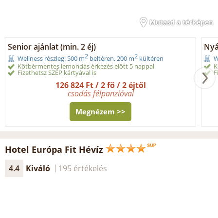
Mutasd a térképen
Senior ajánlat (min. 2 éj)
Nyár
2
2
Wellness részleg: 500 m
beltéren, 200 m
kültéren
W
Kötbérmentes lemondás érkezés előtt 5 nappal
K
Fizethetsz SZÉP kártyával is
F
126 824 Ft / 2 fő / 2 éjtől
csodás félpanzióval
Megnézem >>
Hotel Európa Fit Hévíz
4.4
Kiváló
195 értékelés