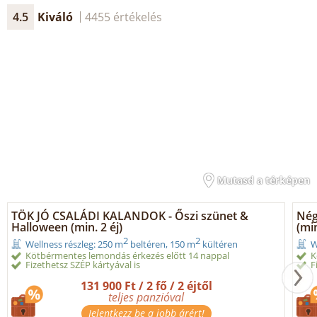
4.5
Kiváló
4455 értékelés
Mutasd a térképen
TÖK JÓ CSALÁDI KALANDOK - Őszi szünet &
Nég
Halloween (min. 2 éj)
(min
2
2
Wellness részleg: 250 m
beltéren, 150 m
kültéren
W
Kötbérmentes lemondás érkezés előtt 14 nappal
K
Fizethetsz SZÉP kártyával is
F
131 900 Ft / 2 fő / 2 éjtől
teljes panzióval
Jelentkezz be a jobb árért!