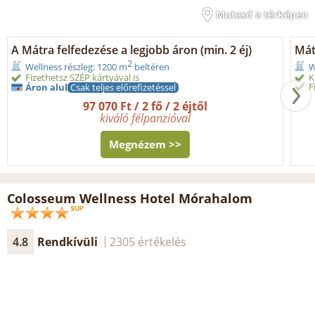
Mutasd a térképen
A Mátra felfedezése a legjobb áron (min. 2 éj)
Mát
2
Wellness részleg: 1200 m
beltéren
W
Fizethetsz SZÉP kártyával is
K
F
Áron alul
Csak teljes előrefizetéssel
97 070 Ft / 2 fő / 2 éjtől
kiváló félpanzióval
Megnézem >>
Colosseum Wellness Hotel Mórahalom
4.8
Rendkívüli
2305 értékelés