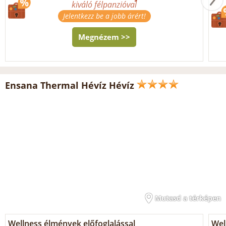
kiváló félpanzióval
Jelentkezz be a jobb árért!
Megnézem >>
Ensana Thermal Hévíz Hévíz
Mutasd a térképen
Wellness élmények előfoglalással
Wel