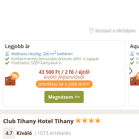
Mutasd a térképen
Legjobb ár
Aqu
2
Wellness részleg: 200 m
beltéren
W
Kötbérmentes lemondás érkezés előtt 3 nappal
K
Fizethetsz SZÉP kártyával is
F
43 500 Ft / 2 fő / éjtől
kiváló félpanzióval
Jelentkezz be a jobb árért!
Megnézem >>
Club Tihany Hotel Tihany
4.7
Kiváló
1073 értékelés