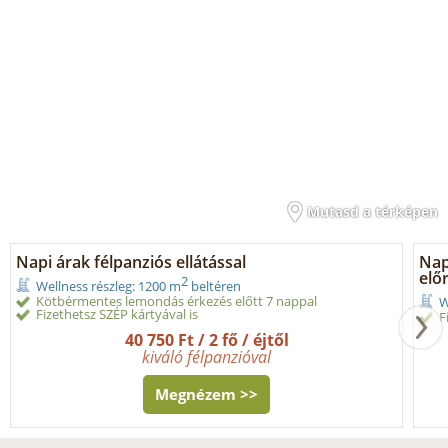
Mutasd a térképen
Napi árak félpanziós ellátással
Napi
elő
2
Wellness részleg: 1200 m
beltéren
Kötbérmentes lemondás érkezés előtt 7 nappal
W
Fizethetsz SZÉP kártyával is
F
40 750 Ft / 2 fő / éjtől
kiváló félpanzióval
Megnézem >>