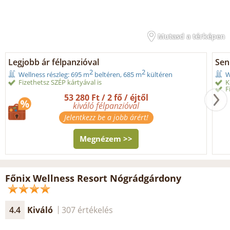
Mutasd a térképen
Legjobb ár félpanzióval
Seni
2
2
Wellness részleg: 695 m
beltéren, 685 m
kültéren
W
Fizethetsz SZÉP kártyával is
K
F
53 280 Ft / 2 fő / éjtől
kiváló félpanzióval
Jelentkezz be a jobb árért!
Megnézem >>
Főnix Wellness Resort Nógrádgárdony
4.4
Kiváló
307 értékelés