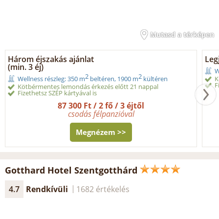
Mutasd a térképen
Három éjszakás ajánlat
Legj
(min. 3 éj)
W
2
2
K
Wellness részleg: 350 m
beltéren, 1900 m
kültéren
F
Kötbérmentes lemondás érkezés előtt 21 nappal
Fizethetsz SZÉP kártyával is
87 300 Ft / 2 fő / 3 éjtől
csodás félpanzióval
Megnézem >>
Gotthard Hotel Szentgotthárd
4.7
Rendkívüli
1682 értékelés