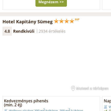
Megnézem >>
Hotel Kapitány Sümeg
4.8
Rendkívüli
2934 értékelés
Mutasd a térképen
Kedvezményes pihenés
Nap
(min. 2 éj)
W
2
2
E
Wellness részleg: 200 m
beltéren, 200 m
kültéren