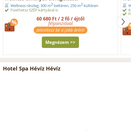
2
2
Wellness részleg: 300 m
beltéren, 250 m
kültéren
W
Fizethetsz SZÉP kártyával is
K
F
60 680 Ft / 2 fő / éjtől
félpanzióval
Jelentkezz be a jobb árért!
Megnézem >>
Hotel Spa Hévíz Hévíz