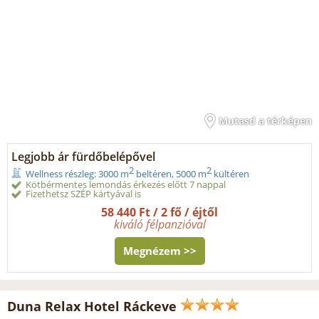
Mutasd a térképen
Legjobb ár fürdőbelépővel
2
2
Wellness részleg: 3000 m
beltéren, 5000 m
kültéren
Kötbérmentes lemondás érkezés előtt 7 nappal
Fizethetsz SZÉP kártyával is
58 440 Ft / 2 fő / éjtől
kiváló félpanzióval
Megnézem >>
Duna Relax Hotel Ráckeve