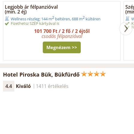
Legjobb ár félpanzióval
Szé
(min. 2 éj)
(min
2
2
Wellness részleg: 144 m
beltéren, 688 m
kültéren
W
Fizethetsz SZÉP kártyával is
K
F
101 700 Ft / 2 fő / 2 éjtől
csodás félpanzióval
Megnézem >>
Hotel Piroska Bük, Bükfürdő
4.4
Kiváló
1411 értékelés