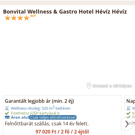
Bonvital Wellness & Gastro Hotel Hévíz Hévíz
Mutasd a térképen
Garantált legjobb ár (min. 2 éj)
Nap
2
Wellness részleg: 520 m
beltéren
W
Fizethetsz SZÉP kártyával is
K
F
Áron alul
Csak teljes előrefizetéssel
Feln
Felnőttbarát szállás, csak 14 év felett.
97 020 Ft / 2 fő / 2 éjtől