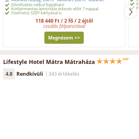
K
Előrefizetés nélkül foglalható
F
Kötbérmentes lemondás érkezés előtt 7 nappal
Fizethetsz SZÉP kártyával is
118 440 Ft / 2 fő / 2 éjtől
csodás félpanzióval
Megnézem >>
Lifestyle Hotel Mátra Mátraháza
4.8
Rendkívüli
343 értékelés