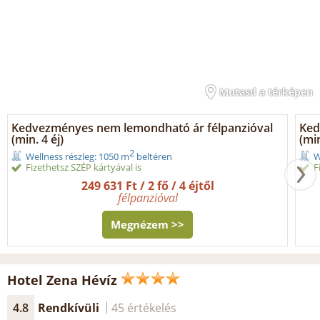
Mutasd a térképen
Kedvezményes nem lemondható ár félpanzióval
Ked
(min. 4 éj)
(min
2
Wellness részleg: 1050 m
beltéren
W
Fizethetsz SZÉP kártyával is
F
249 631 Ft / 2 fő / 4 éjtől
félpanzióval
Megnézem >>
Hotel Zena Hévíz
4.8
Rendkívüli
45 értékelés