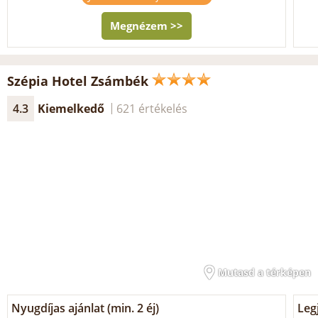
Megnézem >>
Szépia Hotel Zsámbék
4.3
Kiemelkedő
621 értékelés
Mutasd a térképen
Nyugdíjas ajánlat (min. 2 éj)
Legj