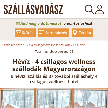
Add meg a dátumokat
a pontos árhoz!
Szűrés
Sorrendezés
Térkép
SzállásVadász.hu
>>
4 csillagos wellness szállodák
>>
Hévíz
Tudj meg többet sorrendről!
Hévíz - 4 csillagos wellness
szállodák Magyarországon
9 hévízi szállás és 87 további szálláshely 4
csillagos wellness hotel