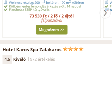
2
2
Wellness részleg: 200 m
beltéren, 190 m
kültéren
W
Kötbérmentes lemondás érkezés előtt 14 nappal
F
Fizethetsz SZÉP kártyával is
Á
73 530 Ft / 2 fő / 2 éjtől
félpanzióval
Megnézem >>
Hotel Karos Spa Zalakaros
4.6
Kiváló
972 értékelés