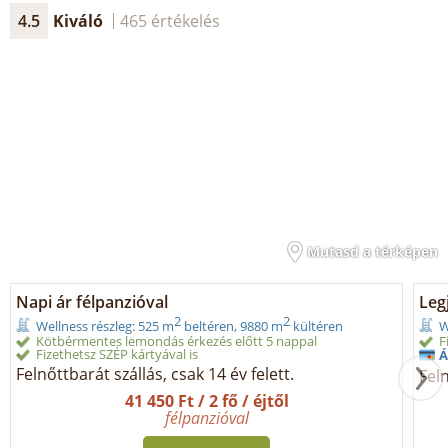
4.5
Kiváló
465 értékelés
Mutasd a térképen
Napi ár félpanzióval
Legj
2
2
Wellness részleg: 525 m
beltéren, 9880 m
kültéren
W
Kötbérmentes lemondás érkezés előtt 5 nappal
F
Fizethetsz SZÉP kártyával is
Á
Felnőttbarát szállás, csak 14 év felett.
Feln
41 450 Ft / 2 fő / éjtől
félpanzióval