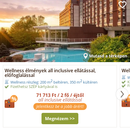
Mutasd a térképen
Wellness élmények all inclusive ellátással,
Wel
előfoglalással
W
2
2
K
Wellness részleg: 200 m
beltéren, 350 m
kültéren
F
Fizethetsz SZÉP kártyával is
71 713 Ft / 2 fő / éjtől
all inclusive ellátással
Jelentkezz be a jobb árért!
Megnézem >>