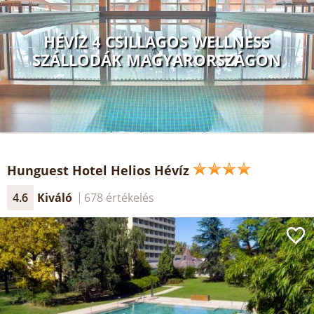
HÉVÍZ 4 CSILLAGOS WELLNESS
SZÁLLODÁK MAGYARORSZÁGON
Hunguest Hotel Helios Hévíz
4.6
Kiváló
678 értékelés