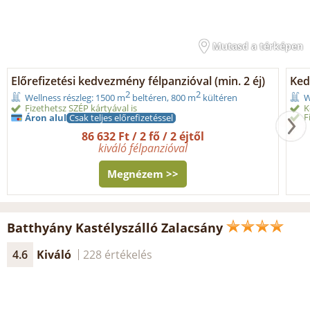
Mutasd a térképen
Előrefizetési kedvezmény félpanzióval (min. 2 éj)
Ked
2
2
Wellness részleg: 1500 m
beltéren, 800 m
kültéren
W
Fizethetsz SZÉP kártyával is
K
F
Áron alul
Csak teljes előrefizetéssel
86 632 Ft / 2 fő / 2 éjtől
kiváló félpanzióval
Megnézem >>
Batthyány Kastélyszálló Zalacsány
4.6
Kiváló
228 értékelés