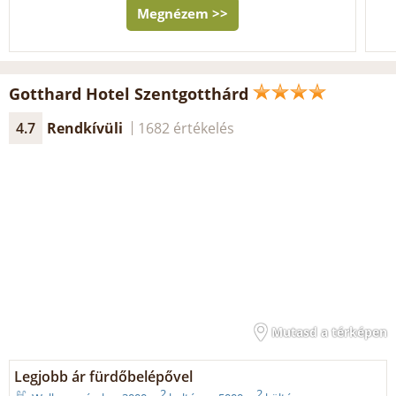
Megnézem >>
Gotthard Hotel Szentgotthárd
4.7
Rendkívüli
1682 értékelés
Mutasd a térképen
Legjobb ár fürdőbelépővel
2
2