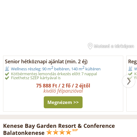
Mutasd a térképen
Senior hétköznapi ajánlat (min. 2 éj)
Reg
2
2
Wellness részleg: 90 m
beltéren, 140 m
kültéren
W
Kötbérmentes lemondás érkezés előtt 7 nappal
K
Fizethetsz SZÉP kártyával is
F
75 888 Ft / 2 fő / 2 éjtől
kiváló félpanzióval
Megnézem >>
Kenese Bay Garden Resort & Conference
Balatonkenese