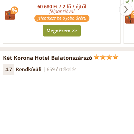
F
60 680 Ft / 2 fő / éjtől
félpanzióval
Jelentkezz be a jobb árért!
Megnézem >>
Két Korona Hotel Balatonszárszó
4.7
Rendkívüli
659 értékelés