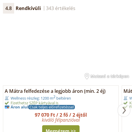
4.8
Rendkívüli
343 értékelés
Mutasd a térképen
A Mátra felfedezése a legjobb áron (min. 2 éj)
Mát
2
Wellness részleg: 1200 m
beltéren
W
Fizethetsz SZÉP kártyával is
K
F
Áron alul
Csak teljes előrefizetéssel
97 070 Ft / 2 fő / 2 éjtől
kiváló félpanzióval
Megnézem >>