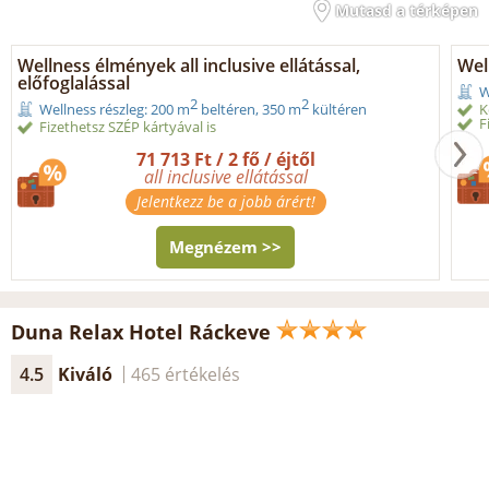
Mutasd a térképen
Wellness élmények all inclusive ellátással,
Wel
előfoglalással
W
2
2
K
Wellness részleg: 200 m
beltéren, 350 m
kültéren
F
Fizethetsz SZÉP kártyával is
71 713 Ft / 2 fő / éjtől
all inclusive ellátással
Jelentkezz be a jobb árért!
Megnézem >>
Duna Relax Hotel Ráckeve
4.5
Kiváló
465 értékelés