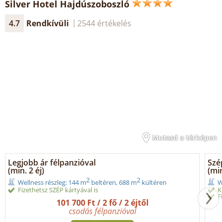
Silver Hotel Hajdúszoboszló
4.7
Rendkívüli
2544 értékelés
Mutasd a térképen
Legjobb ár félpanzióval
Szé
(min. 2 éj)
(min
2
2
Wellness részleg: 144 m
beltéren, 688 m
kültéren
W
Fizethetsz SZÉP kártyával is
K
F
101 700 Ft / 2 fő / 2 éjtől
csodás félpanzióval