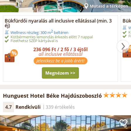
Mutasd a térképen
Bükfürdői nyaralás all inclusive ellátással (min. 3
Bük
éj)
W
2
K
Wellness részleg: 300 m
beltéren
F
Kötbérmentes lemondás érkezés előtt 7 nappal
Fizethetsz SZÉP kártyával is
236 096 Ft / 2 fő / 3 éjtől
all inclusive ellátással
Jelentkezz be a jobb árért!
Megnézem >>
Hunguest Hotel Béke Hajdúszoboszló
4.7
Rendkívüli
339 értékelés