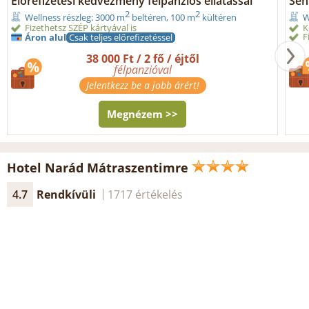
Előrefizetési kedvezmény félpanziós ellátással
Seni
2
2
Wellness részleg: 3000 m
beltéren, 100 m
kültéren
W
Fizethetsz SZÉP kártyával is
K
F
Áron alul
Csak teljes előrefizetéssel
38 000 Ft / 2 fő / éjtől
félpanzióval
Jelentkezz be a jobb árért!
Megnézem >>
Hotel Narád Mátraszentimre
4.7
Rendkívüli
1717 értékelés