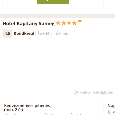
Hotel Kapitány Sümeg
4.8
Rendkívüli
2934 értékelés
Mutasd a térképen
Kedvezményes pihenés
Nap
(min. 2 éj)
W
2
2