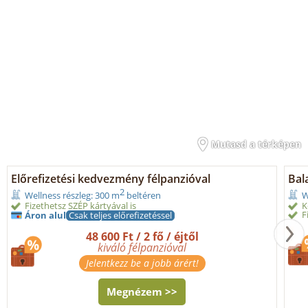
Mutasd a térképen
Előrefizetési kedvezmény félpanzióval
Bal
2
Wellness részleg: 300 m
beltéren
W
Fizethetsz SZÉP kártyával is
K
F
Áron alul
Csak teljes előrefizetéssel
48 600 Ft / 2 fő / éjtől
kiváló félpanzióval
Jelentkezz be a jobb árért!
Megnézem >>