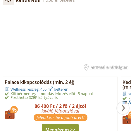
Mutasd a térképen
Palace kikapcsolódás (min. 2 éj)
Ked
(min
2
Wellness részleg: 455 m
beltéren
Kötbérmentes lemondás érkezés előtt 5 nappal
W
Fizethetsz SZÉP kártyával is
F
Á
86 400 Ft / 2 fő / 2 éjtől
kiváló félpanzióval
Jelentkezz be a jobb árért!
Megnézem >>