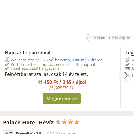
Mutasd a térképen
Napi ár félpanzióval
Legj
2
2
Wellness részleg: 525 m
beltéren, 9880 m
kültéren
W
Kötbérmentes lemondás érkezés előtt 5 nappal
F
Fizethetsz SZÉP kártyával is
Á
Felnőttbarát szállás, csak 14 év felett.
Feln
41 450 Ft / 2 fő / éjtől
félpanzióval
Megnézem >>
Palace Hotel Hévíz
4.7
Rendkívüli
958 értékelés