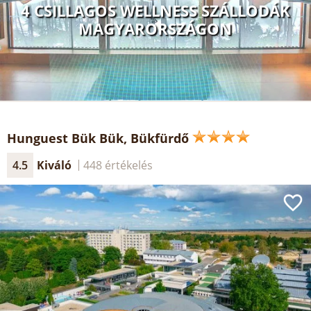
4 CSILLAGOS WELLNESS SZÁLLODÁK
MAGYARORSZÁGON
Hunguest Bük Bük, Bükfürdő
4.5
Kiváló
448 értékelés