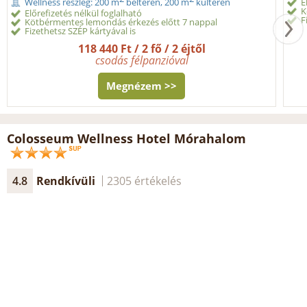
E
Wellness részleg: 200 m
beltéren, 200 m
kültéren
K
Előrefizetés nélkül foglalható
F
Kötbérmentes lemondás érkezés előtt 7 nappal
Fizethetsz SZÉP kártyával is
118 440 Ft / 2 fő / 2 éjtől
csodás félpanzióval
Megnézem >>
Colosseum Wellness Hotel Mórahalom
4.8
Rendkívüli
2305 értékelés