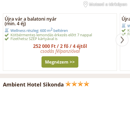
Mutasd a térképen
Újra vár a balatoni nyár
Újra
(min. 4 éj)
W
2
K
Wellness részleg: 600 m
beltéren
F
Kötbérmentes lemondás érkezés előtt 7 nappal
Fizethetsz SZÉP kártyával is
252 000 Ft / 2 fő / 4 éjtől
csodás félpanzióval
Megnézem >>
Ambient Hotel Sikonda