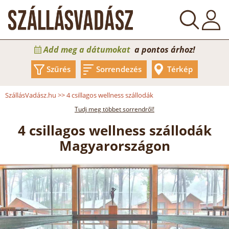
Add meg a dátumokat
a pontos árhoz!
Szűrés
Sorrendezés
Térkép
SzállásVadász.hu
>>
4 csillagos wellness szállodák
Tudj meg többet sorrendről!
4 csillagos wellness szállodák
Magyarországon