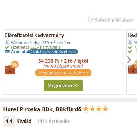
Mutasd a térképen
Előrefizetési kedvezmény
Ked
2
Wellness részleg: 350 m
beltéren
W
Fizethetsz SZÉP kártyával is
K
F
Áron alul
Csak teljes előrefizetéssel
54 236 Ft / 2 fő / éjtől
kiváló félpanzióval
Jelentkezz be a jobb árért!
Megnézem >>
Hotel Piroska Bük, Bükfürdő
4.4
Kiváló
1411 értékelés