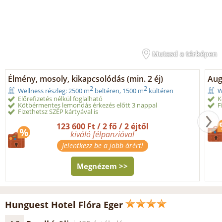
Mutasd a térképen
Élmény, mosoly, kikapcsolódás (min. 2 éj)
Aug
2
2
Wellness részleg: 2500 m
beltéren, 1500 m
kültéren
W
Előrefizetés nélkül foglalható
K
Kötbérmentes lemondás érkezés előtt 3 nappal
F
Fizethetsz SZÉP kártyával is
123 600 Ft / 2 fő / 2 éjtől
kiváló félpanzióval
Jelentkezz be a jobb árért!
Megnézem >>
Hunguest Hotel Flóra Eger