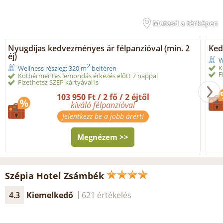
Mutasd a térképen
Nyugdíjas kedvezményes ár félpanzióval (min. 2
Ked
éj)
W
2
K
Wellness részleg: 320 m
beltéren
F
Kötbérmentes lemondás érkezés előtt 7 nappal
Fizethetsz SZÉP kártyával is
103 950 Ft / 2 fő / 2 éjtől
kiváló félpanzióval
Jelentkezz be a jobb árért!
Megnézem >>
Szépia Hotel Zsámbék
4.3
Kiemelkedő
621 értékelés