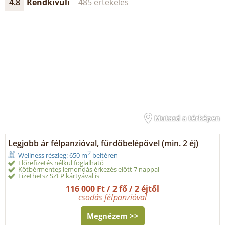
4.8
Rendkívüli
485 értékelés
Mutasd a térképen
Legjobb ár félpanzióval, fürdőbelépővel (min. 2 éj)
2
Wellness részleg: 650 m
beltéren
Előrefizetés nélkül foglalható
Kötbérmentes lemondás érkezés előtt 7 nappal
Fizethetsz SZÉP kártyával is
116 000 Ft / 2 fő / 2 éjtől
csodás félpanzióval
Megnézem >>