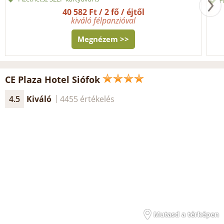
F
40 582 Ft / 2 fő / éjtől
kiváló félpanzióval
Megnézem >>
CE Plaza Hotel Siófok
4.5
Kiváló
4455 értékelés
Mutasd a térképen