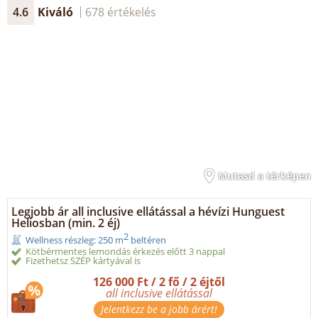
4.6
Kiváló
678 értékelés
Mutasd a térképen
Legjobb ár all inclusive ellátással a hévízi Hunguest
Heliosban (min. 2 éj)
2
Wellness részleg: 250 m
beltéren
Kötbérmentes lemondás érkezés előtt 3 nappal
Fizethetsz SZÉP kártyával is
126 000 Ft / 2 fő / 2 éjtől
all inclusive ellátással
Jelentkezz be a jobb árért!