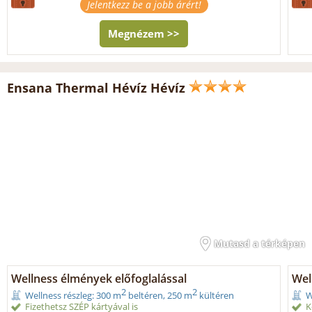
Jelentkezz be a jobb árért!
Megnézem >>
Ensana Thermal Hévíz Hévíz
Mutasd a térképen
Wellness élmények előfoglalással
Wel
2
2
Wellness részleg: 300 m
beltéren, 250 m
kültéren
W
Fizethetsz SZÉP kártyával is
K