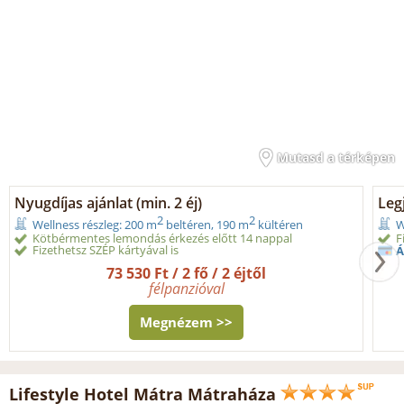
Mutasd a térképen
Nyugdíjas ajánlat (min. 2 éj)
Legj
2
2
Wellness részleg: 200 m
beltéren, 190 m
kültéren
W
Kötbérmentes lemondás érkezés előtt 14 nappal
F
Fizethetsz SZÉP kártyával is
Á
73 530 Ft / 2 fő / 2 éjtől
félpanzióval
Megnézem >>
Lifestyle Hotel Mátra Mátraháza