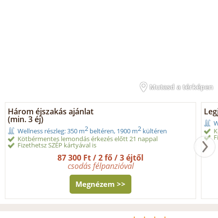
Mutasd a térképen
Három éjszakás ajánlat
Legj
(min. 3 éj)
W
2
2
K
Wellness részleg: 350 m
beltéren, 1900 m
kültéren
F
Kötbérmentes lemondás érkezés előtt 21 nappal
Fizethetsz SZÉP kártyával is
87 300 Ft / 2 fő / 3 éjtől
csodás félpanzióval
Megnézem >>