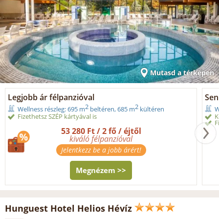
Mutasd a térképen
Legjobb ár félpanzióval
Seni
2
2
Wellness részleg: 695 m
beltéren, 685 m
kültéren
W
Fizethetsz SZÉP kártyával is
K
F
53 280 Ft / 2 fő / éjtől
kiváló félpanzióval
Jelentkezz be a jobb árért!
Megnézem >>
Hunguest Hotel Helios Hévíz