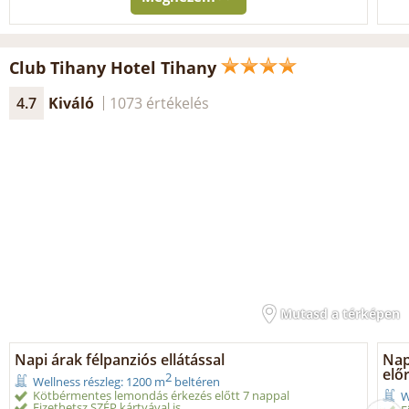
Club Tihany Hotel Tihany
4.7
Kiváló
1073 értékelés
Mutasd a térképen
Napi árak félpanziós ellátással
Napi
elő
2
Wellness részleg: 1200 m
beltéren
Kötbérmentes lemondás érkezés előtt 7 nappal
W
Fizethetsz SZÉP kártyával is