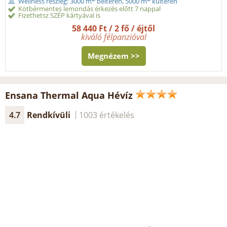
Wellness részleg: 3000 m
beltéren, 5000 m
kültéren
Kötbérmentes lemondás érkezés előtt 7 nappal
Fizethetsz SZÉP kártyával is
58 440 Ft / 2 fő / éjtől
kiváló félpanzióval
Megnézem >>
Ensana Thermal Aqua Hévíz
4.7
Rendkívüli
1003 értékelés