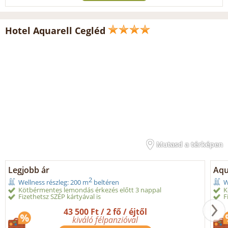
Hotel Aquarell Cegléd
Mutasd a térképen
Legjobb ár
Aqu
2
Wellness részleg: 200 m
beltéren
W
Kötbérmentes lemondás érkezés előtt 3 nappal
K
Fizethetsz SZÉP kártyával is
F
43 500 Ft / 2 fő / éjtől
kiváló félpanzióval