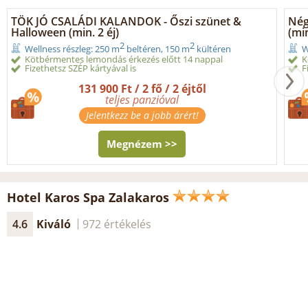
TÖK JÓ CSALÁDI KALANDOK - Őszi szünet &
Nég
Halloween (min. 2 éj)
(min
2
2
Wellness részleg: 250 m
beltéren, 150 m
kültéren
W
Kötbérmentes lemondás érkezés előtt 14 nappal
K
Fizethetsz SZÉP kártyával is
F
131 900 Ft / 2 fő / 2 éjtől
teljes panzióval
Jelentkezz be a jobb árért!
Megnézem >>
Hotel Karos Spa Zalakaros
4.6
Kiváló
972 értékelés