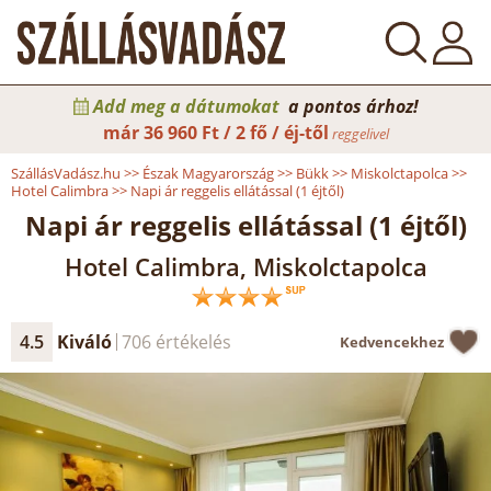
Add meg a dátumokat
a pontos árhoz!
már
36 960 Ft / 2 fő / éj-től
reggelivel
SzállásVadász.hu
>>
Észak Magyarország
>>
Bükk
>>
Miskolctapolca
>>
Hotel Calimbra
>>
Napi ár reggelis ellátással (1 éjtől)
Napi ár reggelis ellátással (1 éjtől)
Hotel Calimbra, Miskolctapolca
4.5
Kiváló
706 értékelés
Kedvencekhez