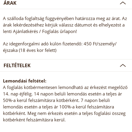
ÁRAK
A szálloda foglaltság függvényében határozza meg az árat. Az
árak lekérdezéséhez kérjük válassz dátumot és elhelyezést a
lenti Ajánlatkérés / Foglalás űrlapon!
Az idegenforgalmi adó külön fizetendő: 450 Ft/személy/
éjszaka (18 éves kor felett)
FELTÉTELEK
Lemondási feltétel:
A foglalás kötbérmentesen lemondható az érkezést megelőző
14. nap éjfélig. 14 napon belüli lemondás esetén a teljes ár
50%-a kerül felszámításra kötbérként. 7 napon belüli
lemondás esetén a teljes ár 100%-a kerül felszámításra
kötbérként. Meg nem érkezés esetén a teljes foglalási összeg
kötbérként felszámításra kerül.