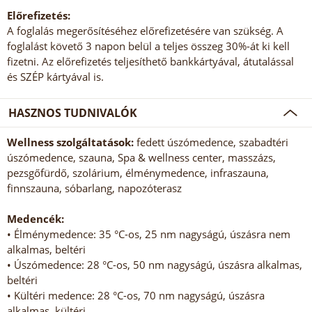
Előrefizetés:
A foglalás megerősítéséhez előrefizetésére van szükség. A
foglalást követő 3 napon belül a teljes összeg 30%-át ki kell
fizetni. Az előrefizetés teljesíthető bankkártyával, átutalással
és SZÉP kártyával is.
HASZNOS TUDNIVALÓK
Wellness szolgáltatások:
fedett úszómedence, szabadtéri
úszómedence, szauna, Spa & wellness center, masszázs,
pezsgőfürdő, szolárium, élménymedence, infraszauna,
finnszauna, sóbarlang, napozóterasz
Medencék:
• Élménymedence: 35 °C-os, 25 nm nagyságú, úszásra nem
alkalmas, beltéri
• Úszómedence: 28 °C-os, 50 nm nagyságú, úszásra alkalmas,
beltéri
• Kültéri medence: 28 °C-os, 70 nm nagyságú, úszásra
alkalmas, kültéri