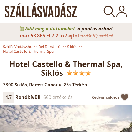
Add meg a dátumokat
a pontos árhoz!
már
53 865 Ft / 2 fő / éjtől
csodás félpanzióval
SzállásVadász.hu
>>
Dél Dunántúl
>>
Siklós
>>
Hotel Castello & Thermal Spa
Hotel Castello & Thermal Spa,
Siklós
7800
Siklós
,
Baross Gábor u. 8/a
Térkép
4.7
Rendkívüli
660 értékelés
Kedvencekhez