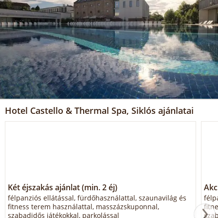
Hotel Castello & Thermal Spa, Siklós ajánlatai
Két éjszakás ajánlat (min. 2 éj)
Akc
félpanziós ellátással, fürdőhasználattal, szaunavilág és
félp
fitness terem használattal, masszázskuponnal,
fitn
szabadidős játékokkal, parkolással
szab