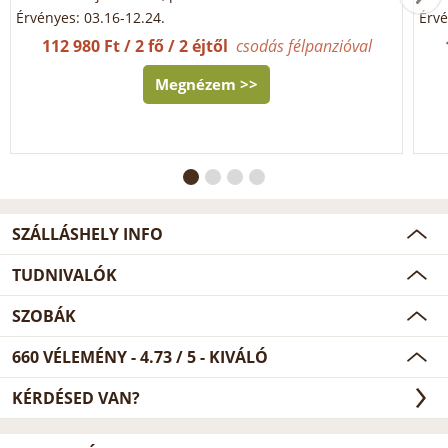
Érvényes: 03.16-12.24.
Érvé
112 980 Ft / 2 fő / 2 éjtől
csodás félpanzióval
Megnézem >>
SZÁLLÁSHELY INFO
TUDNIVALÓK
SZOBÁK
660
VÉLEMÉNY -
4.73
/
5
- KIVÁLÓ
KÉRDÉSED VAN?