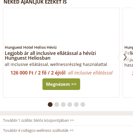
NEKED AJÁNLJUK EZEKET IS
Hunguest Hotel Helios Hévíz
Hung
Legjobb ár all inclusive ellátással a hévízi
Pel
Hunguest Heliosban
félp
all inclusive ellátással, wellnessrészleg használattal
hasz
126 000 Ft / 2 fő / 2 éjtől
all inclusive ellátással
Megnézem >>
További 1 szállás Siklós központjában >>
További 4 csillagos wellness szállodák >>