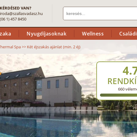
KÉRDÉSED VAN?
iroda@szallasvadasz.hu
(06 1) 457 8450
szaka
Nyugdíjasoknak
Wellness
Család
 Thermal Spa
>>
Két éjszakás ajánlat (min. 2 éj)
4.
RENDKÍ
660
vélem