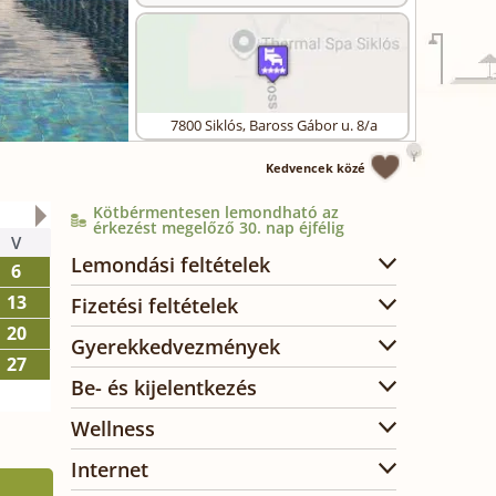
7800
Siklós
,
Baross Gábor u. 8/a
Kedvencek közé
Kötbérmentesen lemondható az
2026. október
érkezést megelőző 30. nap éjfélig
V
H
K
SZ
CS
P
SZ
Lemondási feltételek
6
1
2
3
13
5
6
7
8
9
10
Fizetési feltételek
20
12
13
14
15
16
17
Gyerekkedvezmények
27
19
20
21
22
23
24
Be- és kijelentkezés
26
27
28
29
30
31
Wellness
Internet