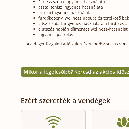
Fitness szoba ingyenes használata
asztalitenisz ingyenes használata
csocsó ingyenes használata
fürdőköpeny, wellness papucs és törölköző be
játszószobák ingyenes használata a fürdő és a 
elutazás napján díjmentes wellness-használat
ingyenes parkolás
Az idegenforgalmi adó külön fizetendő: 450 Ft/személy
Mikor a legolcsóbb? Keresd az akciós idős
Ezért szerették a vendégek