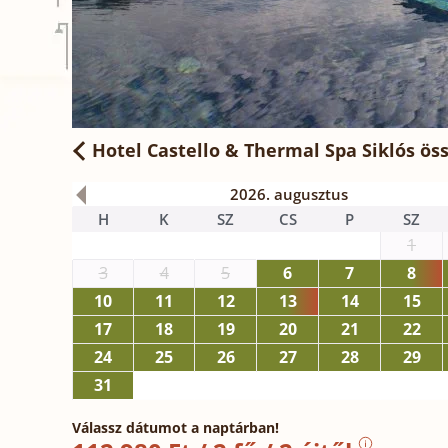
Hotel Castello & Thermal Spa Siklós
öss
2026. augusztus
H
K
SZ
CS
P
SZ
1
3
4
5
6
7
8
10
11
12
13
14
15
17
18
19
20
21
22
24
25
26
27
28
29
31
Válassz dátumot a naptárban!