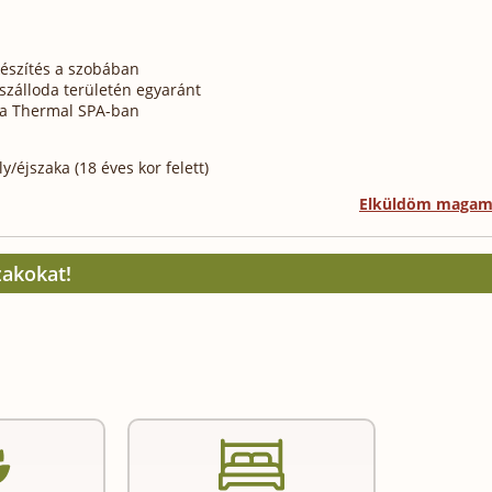
készítés a szobában
szálloda területén egyaránt
 a Thermal SPA-ban
/éjszaka (18 éves kor felett)
Elküldöm maga
zakokat!