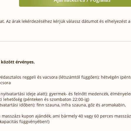
t. Az árak lekérdezéséhez kérjük válassz dátumot és elhelyezést a 
. között érvényes.
védasztalos reggeli és vacsora (létszámtól függően); hétvégén (pént
acsora
 nyitvatartási ideje alatt): gyermek- és felnőtt medencék, élményel
ti lehetőség (pénteken és szombaton 22:00-ig)
tvatartási időben): finn szauna, infra szauna, gőz és aromakabin,
ű masszázs kupon ajándék, ami bármely 40 vagy 60 perces masszáz
 kapacitás függvényében!)