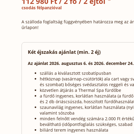
112 980 Ft / 2 fő / 2 éjtől
csodás félpanzióval
A szálloda foglaltság függvényében határozza meg az ára
űrlapon!
Két éjszakás ajánlat (min. 2 éj)
Az ajánlat 2026. augusztus 6. és 2026. december 24
szállás a kiválasztott szobatípusban
hétköznap (vasárnap-csütörtök) ala cart vagy s
és szombat) bőséges svédasztalos reggeli és v
közvetlen átjárás a Thermal Spa fürdőbe
a fürdő ingyenes, korlátlan használata (a fürdő
és 2 db óriáscsúszda, hosszított fürdőhasznála
szaunavilág ingyenes, korlátlan használata (nyi
valamint sószoba
minden felnőtt vendég számára 2.000 Ft érték
beváltható (időpontfoglalás szükséges, szabad
biliárd terem ingyenes használata