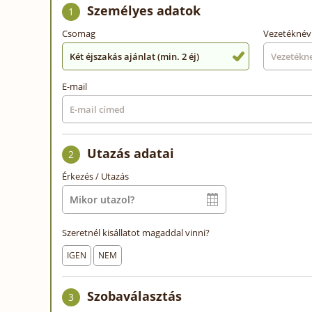
Személyes adatok
1
Csomag
Vezetéknév
Két éjszakás ajánlat (min. 2 éj)
E-mail
Utazás adatai
2
Érkezés / Utazás
Szeretnél kisállatot magaddal vinni?
IGEN
NEM
Szobaválasztás
3