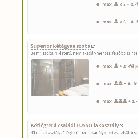
max.
x 5 +
-
max.
x 6 +
-
Superior kétágyas szoba
2
34 m
szoba, 1 légterű, nem akadálymentes, felsőbb szinte
max.
+
-
félp
max.
+
-
fé
max.
+
-
Kétlégterű családi LUSSO lakosztály
2
45 m
lakosztály, 2 légterű, nem akadálymentes, felsőbb sz