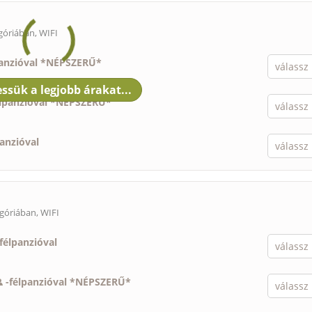
góriában, WIFI
panzióval *NÉPSZERŰ*
élpanzióval *NÉPSZERŰ*
panzióval
góriában, WIFI
félpanzióval
-
félpanzióval *NÉPSZERŰ*