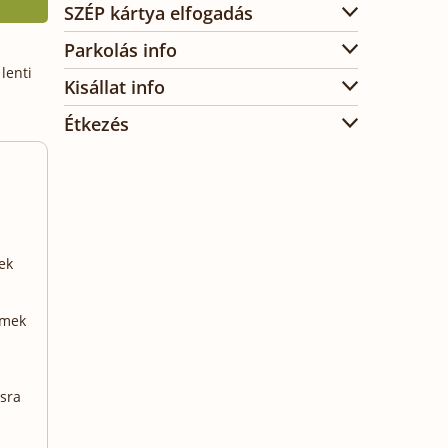
SZÉP kártya elfogadás
Parkolás info
lenti
Kisállat info
Étkezés
ek
emek
sra