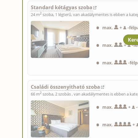
Standard kétágyas szoba
2
24 m
szoba, 1 légterű, van akadálymentes is ebben a kate
max.
+
-
fél
max.
+
-
f
max.
-
fél
Családi összenyitható szoba
2
66 m
szoba, 2 szobás , van akadálymentes is ebben a kate
max.
+
-
max.
+