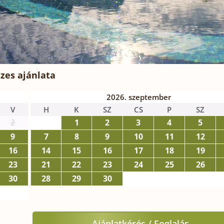
zes ajánlata
2026. szeptember
V
H
K
SZ
CS
P
SZ
2
1
2
3
4
5
9
7
8
9
10
11
12
16
14
15
16
17
18
19
23
21
22
23
24
25
26
30
28
29
30
Ajánlatkérés / Foglalás