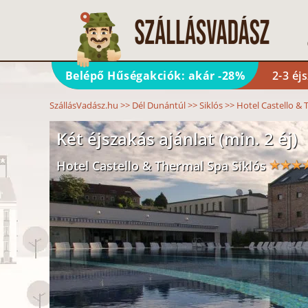
Belépő Hűségakciók: akár -28%
2-3 éj
SzállásVadász.hu
>>
Dél Dunántúl
>>
Siklós
>>
Hotel Castello &
Két éjszakás ajánlat (min. 2 éj)
Hotel Castello & Thermal Spa Siklós