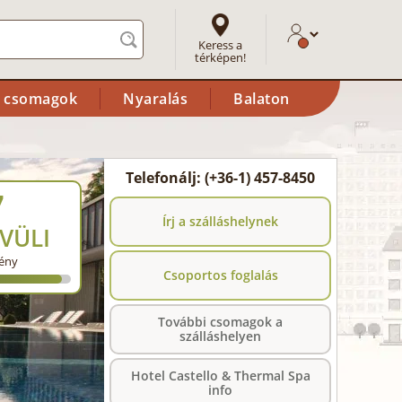
Keress a
térképen!
i csomagok
Nyaralás
Balaton
Telefonálj: (+36-1) 457-8450
7
Írj a szálláshelynek
VÜLI
ény
Csoportos foglalás
További csomagok a
szálláshelyen
Hotel Castello & Thermal Spa
info