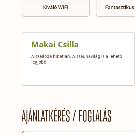
Kiváló WIFI
Fantasztikus
Makai Csilla
A szálloda hibátlan. A szaunavilág is a lehető
legjobb.
AJÁNLATKÉRÉS / FOGLALÁS