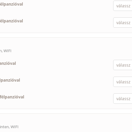
félpanzióval
félpanzióval
n, WIFI
anzióval
lpanzióval
félpanzióval
inten, WIFI