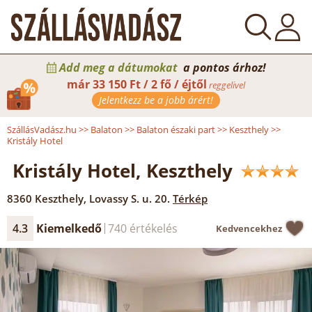
Add meg a dátumokat
a pontos árhoz!
már
33 150 Ft / 2 fő / éjtől
reggelivel
Jelentkezz be a jobb árért!
SzállásVadász.hu
>>
Balaton
>>
Balaton északi part
>>
Keszthely
>>
Kristály Hotel
Kristály Hotel, Keszthely
8360
Keszthely
,
Lovassy S. u. 20.
Térkép
4.3
Kiemelkedő
740 értékelés
Kedvencekhez