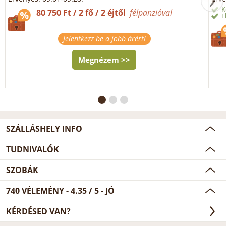
K
80 750 Ft / 2 fő / 2 éjtől
félpanzióval
E
Jelentkezz be a jobb árért!
Megnézem >>
SZÁLLÁSHELY INFO
TUDNIVALÓK
SZOBÁK
740
VÉLEMÉNY -
4.35
/
5
- JÓ
KÉRDÉSED VAN?