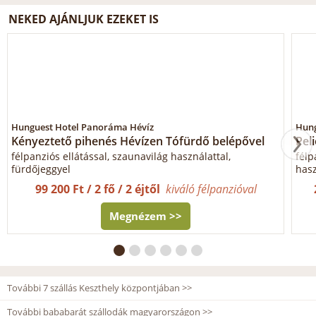
NEKED AJÁNLJUK EZEKET IS
Hunguest Hotel Panoráma Hévíz
Hung
Kényeztető pihenés Hévízen Tófürdő belépővel
Pel
félpanziós ellátással, szaunavilág használattal,
félp
fürdőjeggyel
hasz
99 200 Ft / 2 fő / 2 éjtől
kiváló félpanzióval
Megnézem >>
További 7 szállás Keszthely központjában >>
További bababarát szállodák magyarországon >>