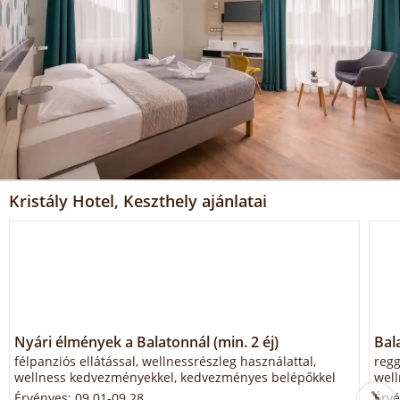
Kristály Hotel, Keszthely ajánlatai
Nyári élmények a Balatonnál (min. 2 éj)
Bala
félpanziós ellátással, wellnessrészleg használattal,
regg
wellness kedvezményekkel, kedvezményes belépőkkel
well
Érvényes: 09.01-09.28.
Érvé