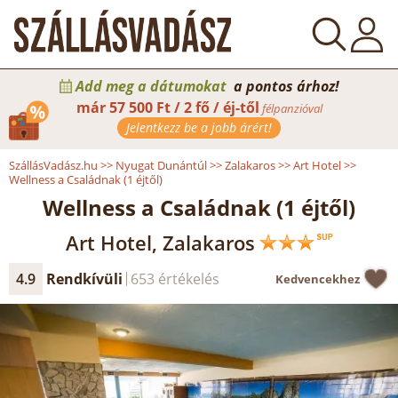
Add meg a dátumokat
a pontos árhoz!
már
57 500 Ft / 2 fő / éj-től
félpanzióval
Jelentkezz be a jobb árért!
SzállásVadász.hu
>>
Nyugat Dunántúl
>>
Zalakaros
>>
Art Hotel
>>
Wellness a Családnak (1 éjtől)
Wellness a Családnak (1 éjtől)
Art Hotel, Zalakaros
4.9
Rendkívüli
653 értékelés
Kedvencekhez