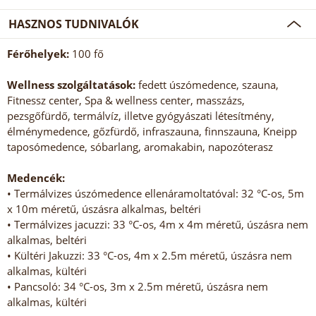
HASZNOS TUDNIVALÓK
Férőhelyek:
100 fő
Wellness szolgáltatások:
fedett úszómedence, szauna,
Fitnessz center, Spa & wellness center, masszázs,
pezsgőfürdő, termálvíz, illetve gyógyászati létesítmény,
élménymedence, gőzfürdő, infraszauna, finnszauna, Kneipp
taposómedence, sóbarlang, aromakabin, napozóterasz
Medencék:
• Termálvizes úszómedence ellenáramoltatóval: 32 °C-os, 5m
x 10m méretű, úszásra alkalmas, beltéri
• Termálvizes jacuzzi: 33 °C-os, 4m x 4m méretű, úszásra nem
alkalmas, beltéri
• Kültéri Jakuzzi: 33 °C-os, 4m x 2.5m méretű, úszásra nem
alkalmas, kültéri
• Pancsoló: 34 °C-os, 3m x 2.5m méretű, úszásra nem
alkalmas, kültéri