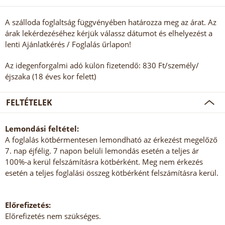
A szálloda foglaltság függvényében határozza meg az árat. Az
árak lekérdezéséhez kérjük válassz dátumot és elhelyezést a
lenti Ajánlatkérés / Foglalás űrlapon!
Az idegenforgalmi adó külön fizetendő: 830 Ft/személy/
éjszaka (18 éves kor felett)
FELTÉTELEK
Lemondási feltétel:
A foglalás kötbérmentesen lemondható az érkezést megelőző
7. nap éjfélig. 7 napon belüli lemondás esetén a teljes ár
100%-a kerül felszámításra kötbérként. Meg nem érkezés
esetén a teljes foglalási összeg kötbérként felszámításra kerül.
Előrefizetés:
Előrefizetés nem szükséges.