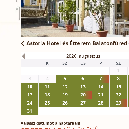
Astoria Hotel és Étterem Balatonfüred
2026. augusztus
H
K
SZ
CS
P
SZ
1
3
4
5
6
7
8
10
11
12
13
14
15
17
18
19
20
21
22
24
25
26
27
28
29
31
Válassz dátumot a naptárban!