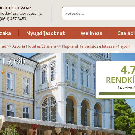
KÉRDÉSED VAN?
iroda@szallasvadasz.hu
(06 1) 457 8450
szaka
Nyugdíjasoknak
Wellness
Család
üred
>>
Astoria Hotel és Étterem
>>
Napi árak félpanziós ellátással (1 éjtől)
1 éjtől)
4.
RENDKÍ
14
vélem