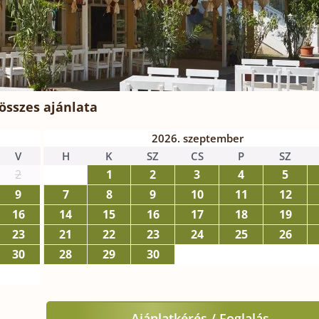
összes ajánlata
2026. szeptember
V
H
K
SZ
CS
P
SZ
2
1
2
3
4
5
9
7
8
9
10
11
12
16
14
15
16
17
18
19
23
21
22
23
24
25
26
30
28
29
30
Ajánlatkérés / Foglalás