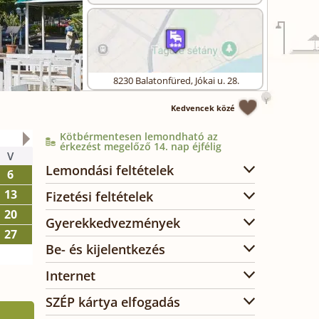
8230
Balatonfüred
,
Jókai u. 28.
Kedvencek közé
Kötbérmentesen lemondható az
2026. október
érkezést megelőző 14. nap éjfélig
V
H
K
SZ
CS
P
SZ
Lemondási feltételek
6
1
2
3
13
5
6
7
8
9
10
Fizetési feltételek
20
12
13
14
15
16
17
Gyerekkedvezmények
27
19
20
21
22
23
24
Be- és kijelentkezés
26
27
28
29
30
31
Internet
SZÉP kártya elfogadás