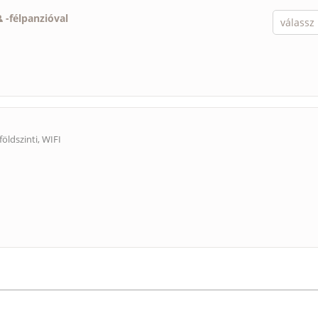
-
félpanzióval
öldszinti, WIFI