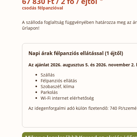
67 830 Ft / 2 fő / éjtől
csodás félpanzióval
A szálloda foglaltság függvényében határozza meg az ára
űrlapon!
Napi árak félpanziós ellátással (1 éjtől)
Az ajánlat 2026. augusztus 5. és 2026. november 2.
Szállás
Félpanziós ellátás
Szobaszéf, klíma
Parkolás
Wi-Fi internet elérhetőség
Az idegenforgalmi adó külön fizetendő: 740 Ft/személy