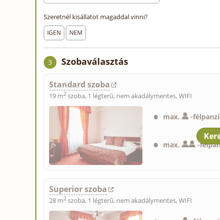
Szeretnél kisállatot magaddal vinni?
IGEN
NEM
Szobaválasztás
3
Standard szoba
2
19 m
szoba, 1 légterű, nem akadálymentes, WIFI
max.
-
félpanz
max.
-
félpa
Superior szoba
2
28 m
szoba, 1 légterű, nem akadálymentes, WIFI