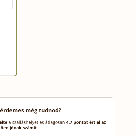
 érdemes még tudnod?
elte
a szálláshelyet és átlagosan
4.7 pontot ért el az
dően jónak számít
.