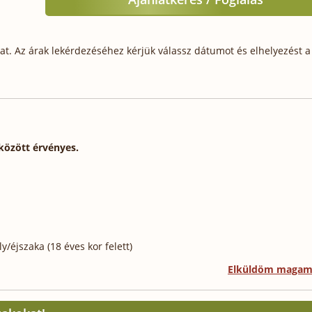
t. Az árak lekérdezéséhez kérjük válassz dátumot és elhelyezést a 
 között érvényes.
/éjszaka (18 éves kor felett)
Elküldöm maga