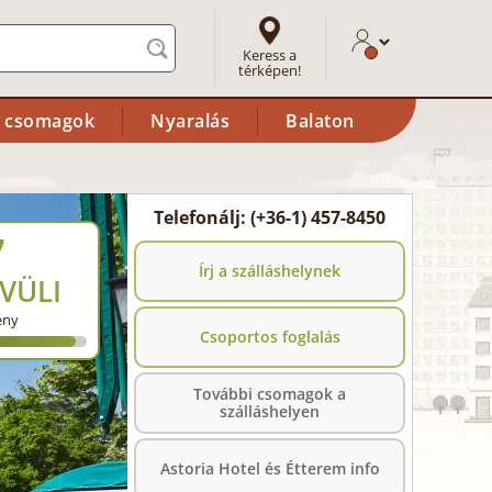
Keress a
térképen!
i csomagok
Nyaralás
Balaton
Telefonálj: (+36-1) 457-8450
7
Írj a szálláshelynek
VÜLI
ény
Csoportos foglalás
További csomagok a
szálláshelyen
Astoria Hotel és Étterem info