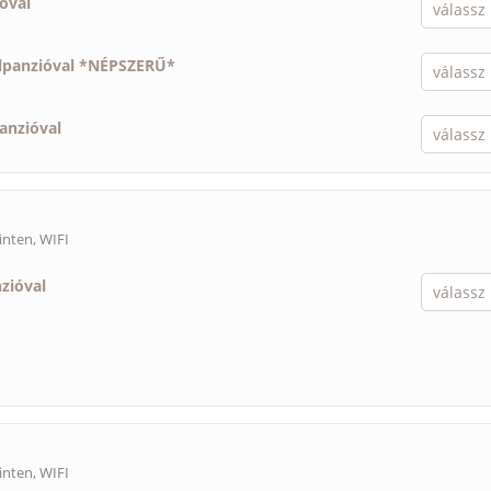
ióval
élpanzióval *NÉPSZERŰ*
panzióval
inten, WIFI
nzióval
inten, WIFI