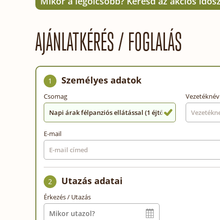
Mikor a legolcsóbb? Keresd az akciós idős
AJÁNLATKÉRÉS / FOGLALÁS
Személyes adatok
1
Csomag
Vezetéknév
Napi árak félpanziós ellátással (1 éjtől)
E-mail
Utazás adatai
2
Érkezés / Utazás