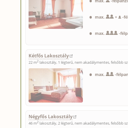
max.
-
félpanz
max.
+
-
f
max.
-
fél
Kétfős Lakosztály
2
22 m
lakosztály, 1 légterű, nem akadálymentes, felsőbb sz
max.
-
félpa
Négyfős Lakosztály
2
46 m
lakosztály, 2 légterű, nem akadálymentes, felsőbb sz