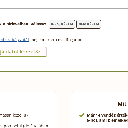
 hírlevélben. Válassz!
IGEN, KÉREM
NEM KÉREM
mi szabályzatát
megismertem és elfogadom.
Mit
lmasan kezeljük.
Már 14 vendég érték
5-ből, ami kiemelke
napon belül (de általában