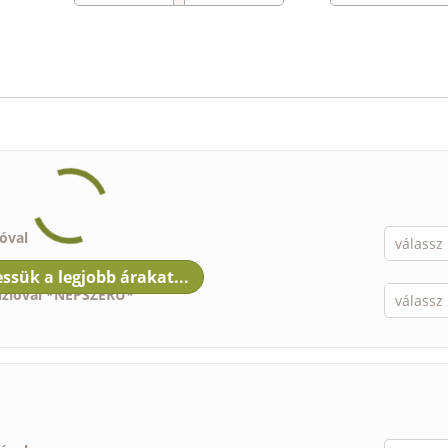
ióval
nzióval *NÉPSZERŰ*