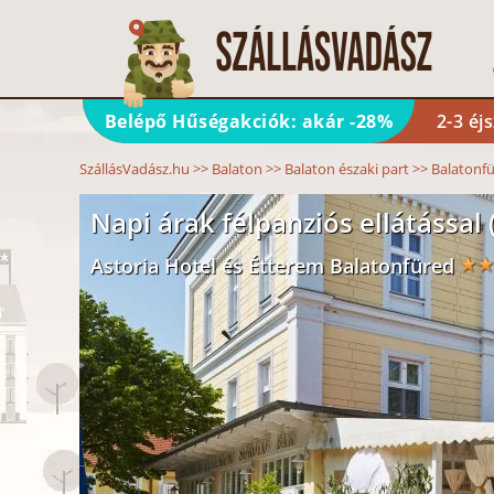
Belépő Hűségakciók: akár -28%
2-3 éj
SzállásVadász.hu
>>
Balaton
>>
Balaton északi part
>>
Balatonf
Napi árak félpanziós ellátással (
Astoria Hotel és Étterem Balatonfüred