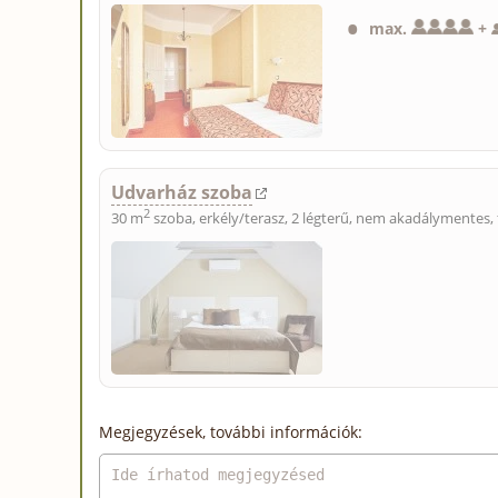
max.
+
Udvarház szoba
2
30 m
szoba, erkély/terasz, 2 légterű, nem akadálymentes, f
Megjegyzések, további információk: