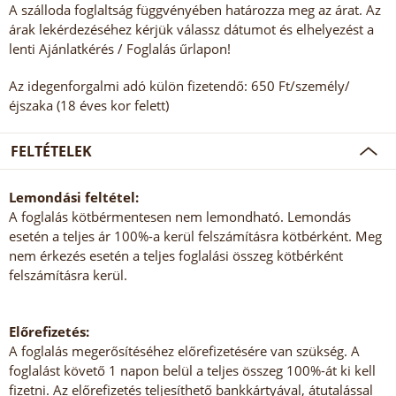
A szálloda foglaltság függvényében határozza meg az árat. Az
árak lekérdezéséhez kérjük válassz dátumot és elhelyezést a
lenti Ajánlatkérés / Foglalás űrlapon!
Az idegenforgalmi adó külön fizetendő: 650 Ft/személy/
éjszaka (18 éves kor felett)
FELTÉTELEK
Lemondási feltétel:
A foglalás kötbérmentesen nem lemondható. Lemondás
esetén a teljes ár 100%-a kerül felszámításra kötbérként. Meg
nem érkezés esetén a teljes foglalási összeg kötbérként
felszámításra kerül.
Előrefizetés:
A foglalás megerősítéséhez előrefizetésére van szükség. A
foglalást követő 1 napon belül a teljes összeg 100%-át ki kell
fizetni. Az előrefizetés teljesíthető bankkártyával, átutalással