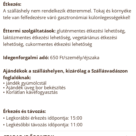
Étkezés:
A szálláshely nem rendelkezik étteremmel. Tokaj és környéke
tele van felfedezésre váró gasztronómiai különlegességekkel!
Éttermi szolgáltatások:
gluténmentes étkezési lehetőség,
laktózmentes étkezési lehetőség, vegetáriánus étkezési
lehetőség, cukormentes étkezési lehetőség
Idegenforgalmi adó:
650 Ft/személy/éjszaka
Ajándékok a szálláshelyen, kizárólag a Szállásvadászon
foglalóknak:
• jándék gyümölcstál
• Ajándék üveg bor bekészítés
• Korlátlan kávéfogyasztás
Érkezés és távozás:
• Legkorábbi érkezés időpontja: 15:00
• Legkésőbbi távozás időpontja: 11:00