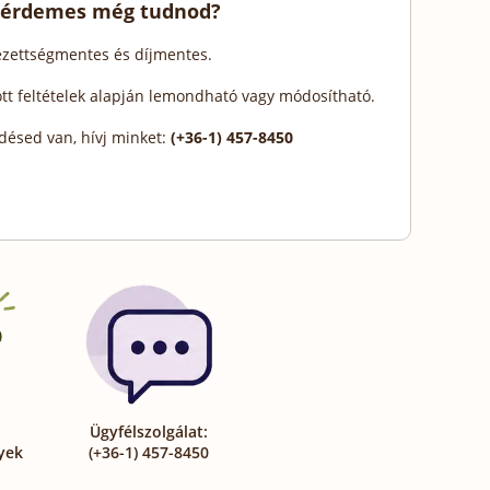
 érdemes még tudnod?
lezettségmentes és díjmentes.
ott feltételek alapján lemondható vagy módosítható.
désed van, hívj minket:
(+36-1) 457-8450
Ügyfélszolgálat:
yek
(+36-1) 457-8450