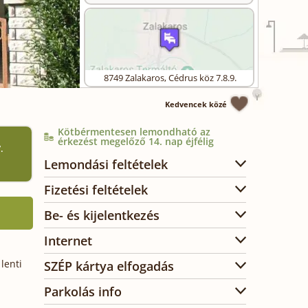
8749
Zalakaros
,
Cédrus köz 7.8.9.
Kedvencek közé
Kötbérmentesen lemondható az
érkezést megelőző 14. nap éjfélig
.
Lemondási feltételek
Fizetési feltételek
Be- és kijelentkezés
Internet
lenti
SZÉP kártya elfogadás
Parkolás info