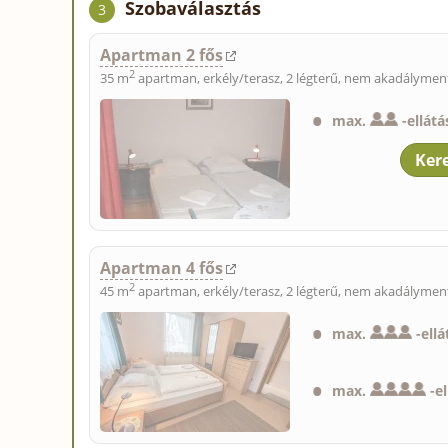
Szobaválasztás
3
Apartman 2 fős
2
35 m
apartman, erkély/terasz, 2 légterű, nem akadálymente
max.
-
ellátá
Apartman 4 fős
2
45 m
apartman, erkély/terasz, 2 légterű, nem akadálymente
max.
-
ellá
max.
-
e