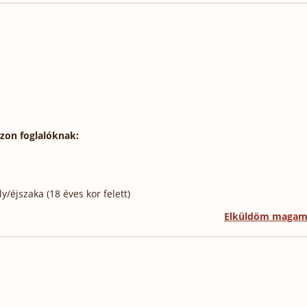
szon foglalóknak:
/éjszaka (18 éves kor felett)
Elküldöm maga