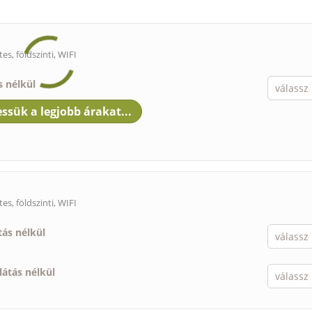
s, földszinti, WIFI
s nélkül
s, földszinti, WIFI
tás nélkül
llátás nélkül