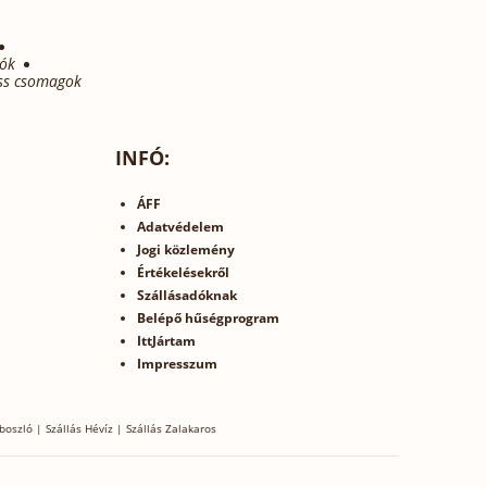
ók
ess csomagok
INFÓ:
ÁFF
Adatvédelem
Jogi közlemény
Értékelésekről
Szállásadóknak
Belépő hűségprogram
IttJártam
Impresszum
boszló
|
Szállás Hévíz
|
Szállás Zalakaros