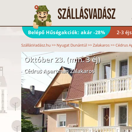
Belépő Hűségakciók: akár -28%
2-3 éj
SzállásVadász.hu
>>
Nyugat Dunántúl
>>
Zalakaros
>>
Cédrus A
Október 23. (min. 3 éj)
Cédrus Apartman Zalakaros