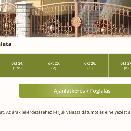
nlata
okt 24.
okt 25.
okt 26.
okt 27
(Szo)
(V)
(H)
(K)
Ajánlatkérés / Foglalás
t. Az árak lekérdezéséhez kérjük válassz dátumot és elhelyezést a 