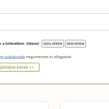
 hírlevélben. Válassz!
IGEN, KÉREM
NEM KÉREM
mi szabályzatát
megismertem és elfogadom.