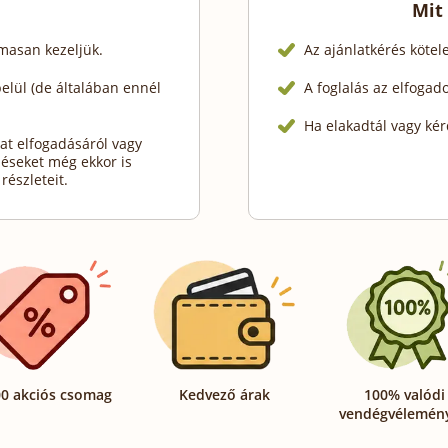
Mit
lmasan kezeljük.
Az ajánlatkérés köte
lül (de általában ennél
A foglalás az elfogad
Ha elakadtál vagy kér
at elfogadásáról vagy
déseket még ekkor is
részleteit.
0 akciós csomag
Kedvező árak
100% valódi
vendégvélemén