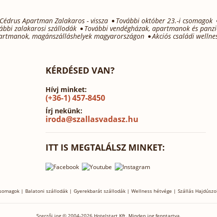
Cédrus Apartman Zalakaros - vissza
További október 23.-i csomagok
ábbi zalakarosi szállodák
További vendégházak, apartmanok és panzi
artmanok, magánszálláshelyek magyarországon
Akciós családi welln
KÉRDÉSED VAN?
Hívj minket:
(+36-1) 457-8450
Írj nekünk:
iroda@szallasvadasz.hu
ITT IS MEGTALÁLSZ MINKET:
csomagok
|
Balatoni szállodák
|
Gyerekbarát szállodák
|
Wellness hétvége
|
Szállás Hajdúszo
Szerzői jog © 2004-2026 Hotelstart Kft. Minden jog fenntartva.