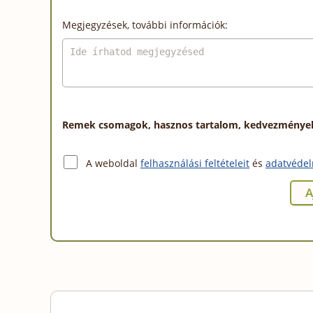
Megjegyzések, további információk:
Remek csomagok, hasznos tartalom, kedvezmények a
A weboldal
felhasználási feltételeit
és
adatvédel