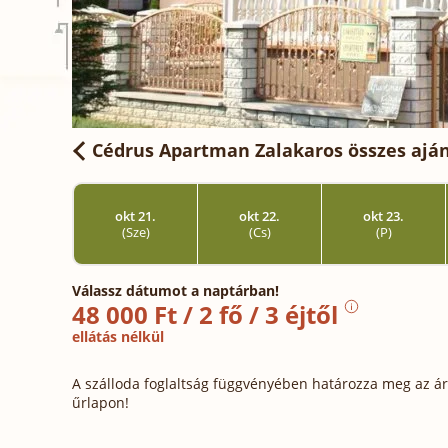
Cédrus Apartman Zalakaros
összes ajá
okt 21.
okt 22.
okt 23.
(Sze)
(Cs)
(P)
Válassz dátumot a naptárban!
48 000 Ft / 2 fő / 3 éjtől
ellátás nélkül
A szálloda foglaltság függvényében határozza meg az ára
űrlapon!