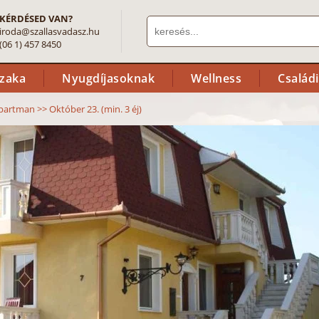
KÉRDÉSED VAN?
iroda@szallasvadasz.hu
(06 1) 457 8450
szaka
Nyugdíjasoknak
Wellness
Család
partman
>>
Október 23. (min. 3 éj)