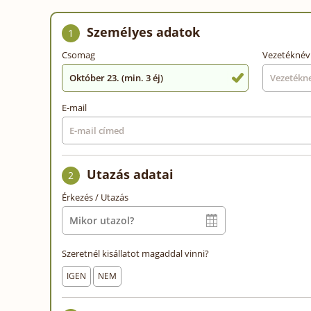
Személyes adatok
1
Csomag
Vezetéknév
Október 23. (min. 3 éj)
E-mail
Utazás adatai
2
Érkezés / Utazás
Szeretnél kisállatot magaddal vinni?
IGEN
NEM