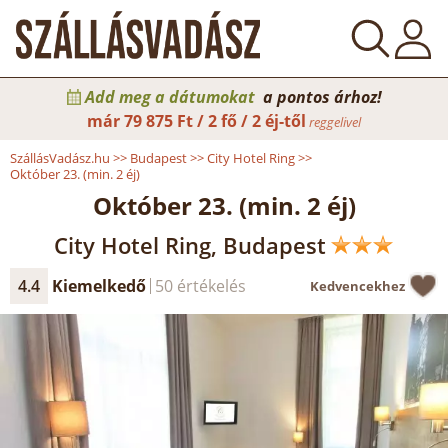
Add meg a dátumokat
a pontos árhoz!
már
79 875 Ft / 2 fő / 2 éj-től
reggelivel
SzállásVadász.hu
>>
Budapest
>>
City Hotel Ring
>>
Október 23. (min. 2 éj)
Október 23. (min. 2 éj)
City Hotel Ring, Budapest
4.4
Kiemelkedő
50 értékelés
Kedvencekhez