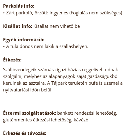
Parkolás info:
• Zárt parkoló, őrzött: ingyenes (Foglalás nem szükséges)
Kisállat info:
Kisállat nem vihető be
Egyéb információ:
• A tulajdonos nem lakik a szálláshelyen.
Étkezés:
Szállóvendégeik számára igazi házias reggelivel tudnak
szolgálni, melyhez az alapanyagok saját gazdaságukból
kerülnek az asztalra. A Tájpark területén büfé is üzemel a
nyitvatartási időn belül.
Éttermi szolgáltatások:
bankett rendezési lehetőség,
gluténmentes étkezési lehetőség, kávézó
Érkezés és távozás: