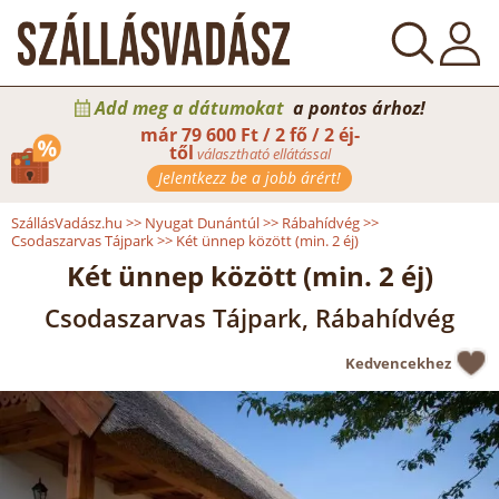
Add meg a dátumokat
a pontos árhoz!
már
79 600 Ft / 2 fő / 2 éj-
től
választható ellátással
Jelentkezz be a jobb árért!
SzállásVadász.hu
>>
Nyugat Dunántúl
>>
Rábahídvég
>>
Csodaszarvas Tájpark
>>
Két ünnep között (min. 2 éj)
Két ünnep között (min. 2 éj)
Csodaszarvas Tájpark, Rábahídvég
Kedvencekhez