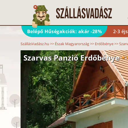
Belépő Hűségakciók: akár -28%
2-3 éj
SzállásVadász.hu
>>
Észak Magyarország
>>
Erdőbénye
>>
Szar
Szarvas Panzió Erdőbénye