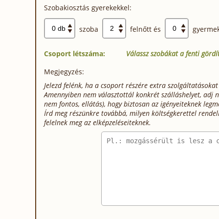
Szobakiosztás gyerekekkel:
szoba
felnőtt és
gyermek
Csoport létszáma:
Válassz szobákat a fenti görd
Megjegyzés:
Jelezd felénk, ha a csoport részére extra szolgáltatásokat
Amennyiben nem választottál konkrét szálláshelyet, adj né
nem fontos, ellátás), hogy biztosan az igényeiteknek legm
Írd meg részünkre továbbá, milyen költségkerettel rendel
felelnek meg az elképzeléseiteknek.