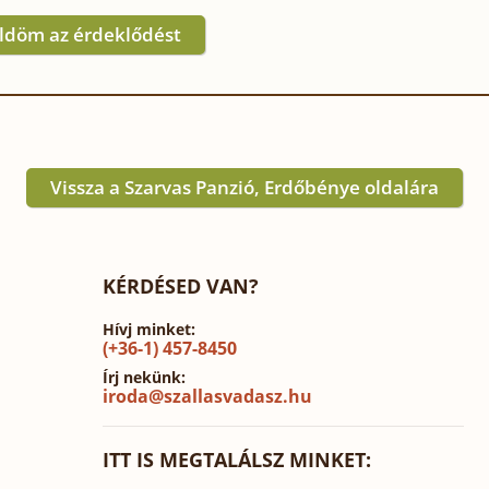
ldöm az érdeklődést
Vissza a Szarvas Panzió, Erdőbénye oldalára
KÉRDÉSED VAN?
Hívj minket:
(+36-1) 457-8450
Írj nekünk:
iroda@szallasvadasz.hu
ITT IS MEGTALÁLSZ MINKET: