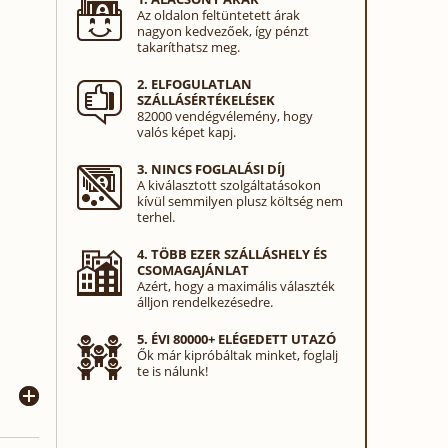
Az oldalon feltüntetett árak
nagyon kedvezőek, így pénzt
takaríthatsz meg.
2. ELFOGULATLAN
SZÁLLÁSÉRTÉKELÉSEK
82000 vendégvélemény, hogy
valós képet kapj.
3. NINCS FOGLALÁSI DÍJ
A kiválasztott szolgáltatásokon
kívül semmilyen plusz költség nem
terhel.
4. TÖBB EZER SZÁLLÁSHELY ÉS
CSOMAGAJÁNLAT
Azért, hogy a maximális választék
álljon rendelkezésedre.
5. ÉVI 80000+ ELÉGEDETT UTAZÓ
Ők már kipróbáltak minket, foglalj
te is nálunk!