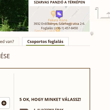
SZARVAS PANZIÓ A TÉRKÉPEN
Tisztaság
Étkezés
Ár / érték arány
Elhelyezkedés
3932
Erdőbénye
,
Szárhegy utca 2-6.
Foglalás: (+36-1) 457-8450
ed van?
Csoportos foglalás
ÉSE
5 OK, HOGY MINKET VÁLASSZ!
1. ALACSONY ÁRAK