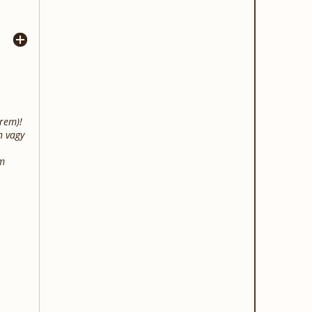
erem)!
n vagy
em