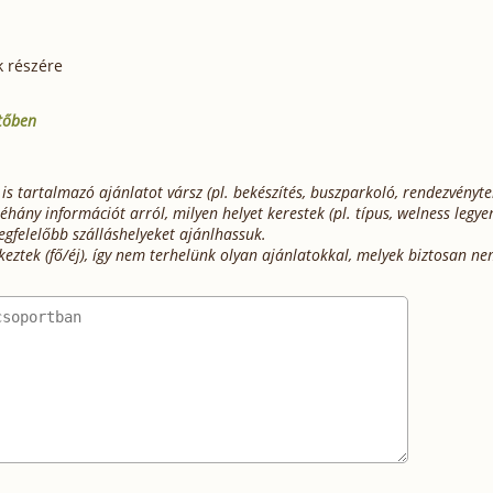
 részére
ítőben
 is tartalmazó ajánlatot vársz (pl. bekészítés, buszparkoló, rendezvényt
hány információt arról, milyen helyet kerestek (pl. típus, welness legye
egfelelőbb szálláshelyeket ajánlhassuk.
keztek (fő/éj), így nem terhelünk olyan ajánlatokkal, melyek biztosan n