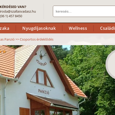
KÉRDÉSED VAN?
iroda@szallasvadasz.hu
(06 1) 457 8450
szaka
Nyugdíjasoknak
Wellness
Család
vas Panzió
>>
Csoportos érdeklődés