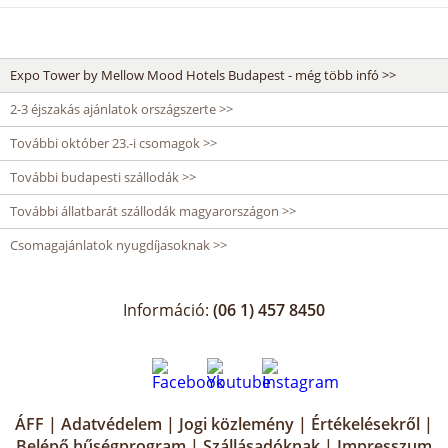
Expo Tower by Mellow Mood Hotels Budapest - még több infó >>
2-3 éjszakás ajánlatok országszerte >>
További október 23.-i csomagok >>
További budapesti szállodák >>
További állatbarát szállodák magyarországon >>
Csomagajánlatok nyugdíjasoknak >>
Információ:
(06 1) 457 8450
ÁFF
|
Adatvédelem
|
Jogi közlemény
|
Értékelésekről
|
Belépő hűségprogram
|
Szállásadóknak
|
Impresszum