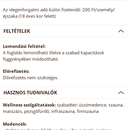
Az idegenforgalmi adó külön fizetendő: 200 Ft/személy/
éjszaka (18 éves kor felett)
FELTÉTELEK
Lemondási feltétel:
A foglalás lemondható illetve a szabad kapacitások
függvényében módosítható.
Előrefizetés:
Előrefizetés nem szükséges.
HASZNOS TUDNIVALÓK
Wellness szolgáltatások:
szabadtéri úszómedence, szauna,
masszázs, pezsgőfürdő, infraszauna, finnszauna
Medencék: