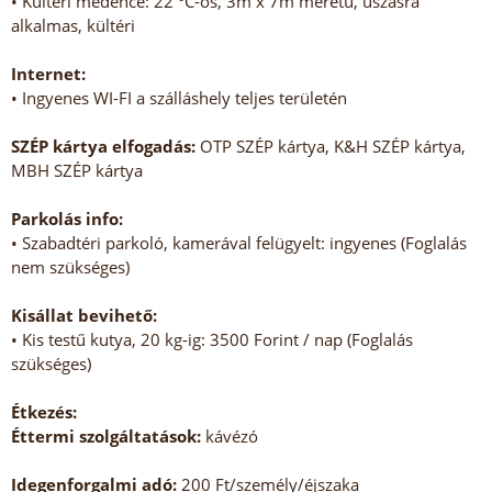
• Kültéri medence: 22 °C-os, 3m x 7m méretű, úszásra
alkalmas, kültéri
Internet:
• Ingyenes WI-FI a szálláshely teljes területén
SZÉP kártya elfogadás:
OTP SZÉP kártya, K&H SZÉP kártya,
MBH SZÉP kártya
Parkolás info:
• Szabadtéri parkoló, kamerával felügyelt: ingyenes (Foglalás
nem szükséges)
Kisállat bevihető:
• Kis testű kutya, 20 kg-ig: 3500 Forint / nap (Foglalás
szükséges)
Étkezés:
Éttermi szolgáltatások:
kávézó
Idegenforgalmi adó:
200 Ft/személy/éjszaka