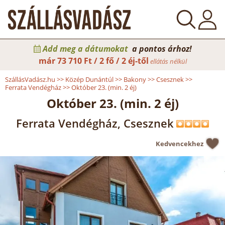
Add meg a dátumokat
a pontos árhoz!
már
73 710 Ft / 2 fő / 2 éj-től
ellátás nélkül
SzállásVadász.hu
>>
Közép Dunántúl
>>
Bakony
>>
Csesznek
>>
Ferrata Vendégház
>>
Október 23. (min. 2 éj)
Október 23. (min. 2 éj)
Ferrata Vendégház, Csesznek
Kedvencekhez