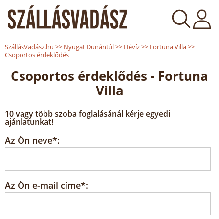
SzállásVadász.hu
>>
Nyugat Dunántúl
>>
Hévíz
>>
Fortuna Villa
>>
Csoportos érdeklődés
Csoportos érdeklődés - Fortuna
Villa
10 vagy több szoba foglalásánál kérje egyedi
ajánlatunkat!
Az Ön neve*:
Az Ön e-mail címe*: