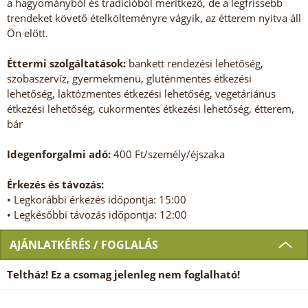
a hagyományból és tradícióból merítkező, de a legfrissebb
trendeket követő ételkölteményre vágyik, az étterem nyitva áll
Ön előtt.
Éttermi szolgáltatások:
bankett rendezési lehetőség,
szobaszervíz, gyermekmenü, gluténmentes étkezési
lehetőség, laktózmentes étkezési lehetőség, vegetáriánus
étkezési lehetőség, cukormentes étkezési lehetőség, étterem,
bár
Idegenforgalmi adó:
400 Ft/személy/éjszaka
Érkezés és távozás:
• Legkorábbi érkezés időpontja: 15:00
• Legkésőbbi távozás időpontja: 12:00
AJÁNLATKÉRÉS / FOGLALÁS
Teltház! Ez a csomag jelenleg nem foglalható!