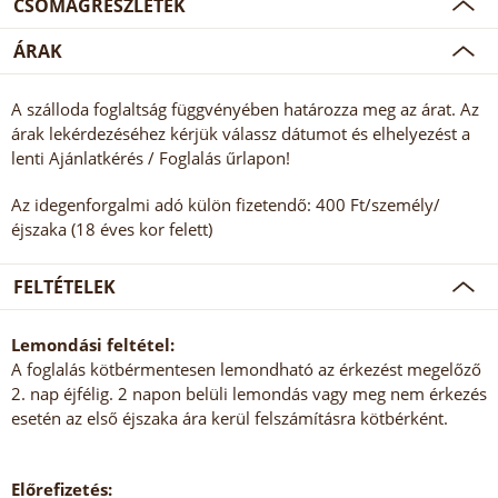
CSOMAGRÉSZLETEK
ÁRAK
A szálloda foglaltság függvényében határozza meg az árat. Az
árak lekérdezéséhez kérjük válassz dátumot és elhelyezést a
lenti Ajánlatkérés / Foglalás űrlapon!
Az idegenforgalmi adó külön fizetendő: 400 Ft/személy/
éjszaka (18 éves kor felett)
FELTÉTELEK
Lemondási feltétel:
A foglalás kötbérmentesen lemondható az érkezést megelőző
2. nap éjfélig. 2 napon belüli lemondás vagy meg nem érkezés
esetén az első éjszaka ára kerül felszámításra kötbérként.
Előrefizetés: