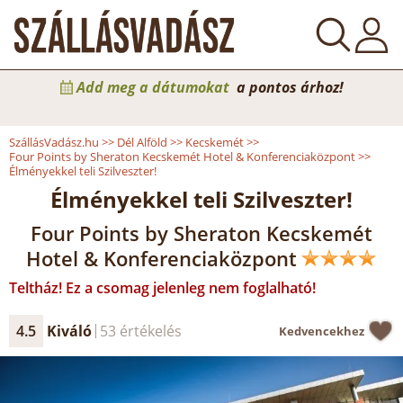
Add meg a dátumokat
a pontos árhoz!
SzállásVadász.hu
>>
Dél Alföld
>>
Kecskemét
>>
Four Points by Sheraton Kecskemét Hotel & Konferenciaközpont
>>
Élményekkel teli Szilveszter!
Élményekkel teli Szilveszter!
Four Points by Sheraton Kecskemét
Hotel & Konferenciaközpont
Teltház! Ez a csomag jelenleg nem foglalható!
4.5
Kiváló
53 értékelés
Kedvencekhez