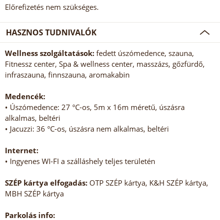
Előrefizetés nem szükséges.
HASZNOS TUDNIVALÓK
Wellness szolgáltatások:
fedett úszómedence, szauna,
Fitnessz center, Spa & wellness center, masszázs, gőzfürdő,
infraszauna, finnszauna, aromakabin
Medencék:
• Úszómedence: 27 °C-os, 5m x 16m méretű, úszásra
alkalmas, beltéri
• Jacuzzi: 36 °C-os, úszásra nem alkalmas, beltéri
Internet:
• Ingyenes WI-FI a szálláshely teljes területén
SZÉP kártya elfogadás:
OTP SZÉP kártya, K&H SZÉP kártya,
MBH SZÉP kártya
Parkolás info: