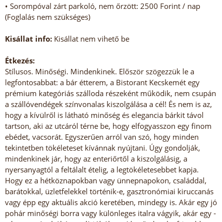
• Sorompóval zárt parkoló, nem őrzött: 2500 Forint / nap
(Foglalás nem szükséges)
Kisállat info:
Kisállat nem vihető be
Étkezés:
Stílusos. Minőségi. Mindenkinek. Először szögezzük le a
legfontosabbat: a bár étterem, a Bistorant Kecskemét egy
prémium kategóriás szálloda részeként működik, nem csupán
a szállóvendégek színvonalas kiszolgálása a cél! És nem is az,
hogy a kívülről is látható minőség és elegancia bárkit távol
tartson, aki az utcáról térne be, hogy elfogyasszon egy finom
ebédet, vacsorát. Egyszerűen arról van szó, hogy minden
tekintetben tökéleteset kívánnak nyújtani. Úgy gondolják,
mindenkinek jár, hogy az enteriőrtől a kiszolgálásig, a
nyersanyagtól a feltálalt ételig, a legtökéletesebbet kapja.
Hogy ez a hétköznapokban vagy ünnepnapokon, családdal,
barátokkal, üzletfelekkel történik-e, gasztronómiai kiruccanás
vagy épp egy aktuális akció keretében, mindegy is. Akár egy jó
pohár minőségi borra vagy különleges italra vágyik, akár egy -