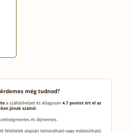
 érdemes még tudnod?
lte
a szálláshelyet és átlagosan
4.7 pontot ért el az
dően jónak számít
.
lezettségmentes és díjmentes.
ott feltételek alapján lemondható vagy módosítható.