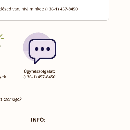
désed van, hívj minket:
(+36-1) 457-8450
Ügyfélszolgálat:
yek
(+36-1) 457-8450
ess csomagok
INFÓ: