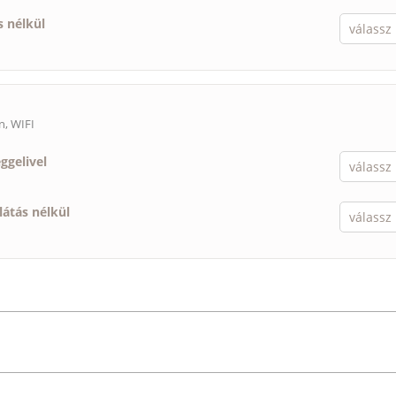
s nélkül
n, WIFI
eggelivel
llátás nélkül