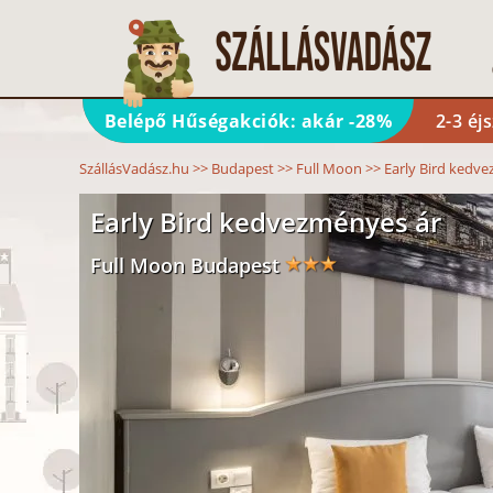
Belépő Hűségakciók: akár -28%
2-3 éj
SzállásVadász.hu
>>
Budapest
>>
Full Moon
>>
Early Bird kedv
Early Bird kedvezményes ár
Full Moon Budapest