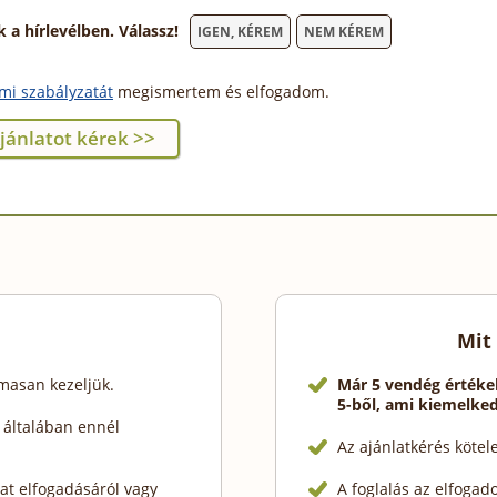
 hírlevélben. Válassz!
IGEN, KÉREM
NEM KÉREM
mi szabályzatát
megismertem és elfogadom.
Mit
lmasan kezeljük.
Már 5 vendég értéke
5-ből, ami kiemelke
 általában ennél
Az ajánlatkérés köte
at elfogadásáról vagy
A foglalás az elfogad