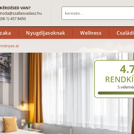
KÉRDÉSED VAN?
iroda@szallasvadasz.hu
(06 1) 457 8450
szaka
Nyugdíjasoknak
Wellness
Család
ezményes ár
4.
RENDKÍ
5
vélemé