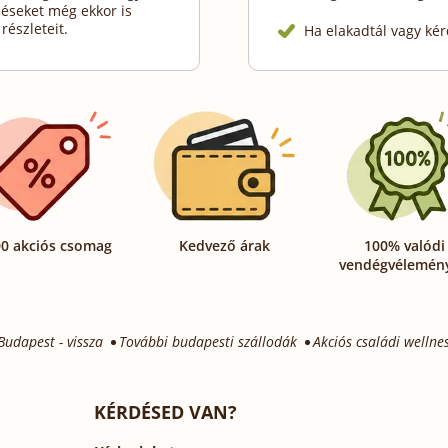
déseket még ekkor is
részleteit.
Ha elakadtál vagy kér
0 akciós csomag
Kedvező árak
100% valódi
vendégvélemén
udapest - vissza
További budapesti szállodák
Akciós családi welln
KÉRDÉSED VAN?