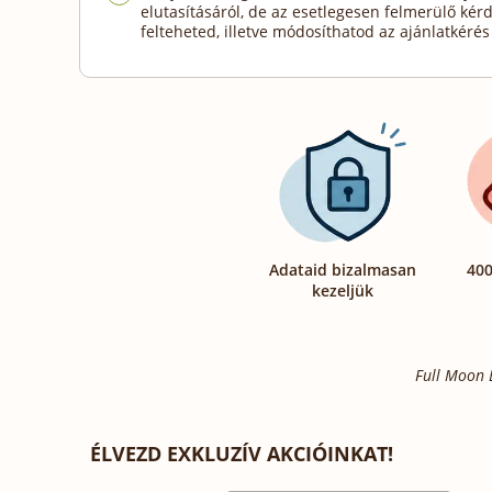
elutasításáról, de az esetlegesen felmerülő kér
felteheted, illetve módosíthatod az ajánlatkérés 
Adataid bizalmasan
400
kezeljük
Full Moon B
ÉLVEZD EXKLUZÍV AKCIÓINKAT!