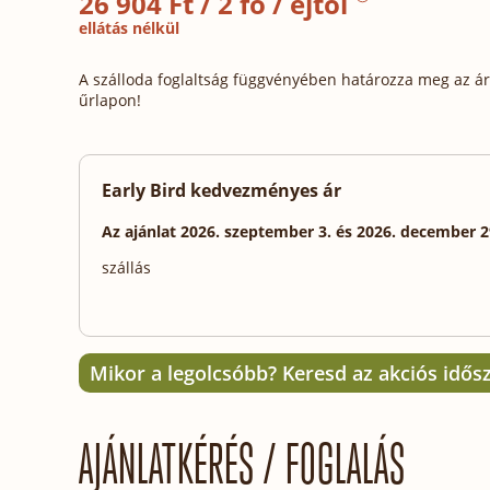
26 904 Ft / 2 fő / éjtől
ellátás nélkül
A szálloda foglaltság függvényében határozza meg az ára
űrlapon!
Early Bird kedvezményes ár
Az ajánlat 2026. szeptember 3. és 2026. december 2
szállás
Mikor a legolcsóbb? Keresd az akciós idős
AJÁNLATKÉRÉS / FOGLALÁS