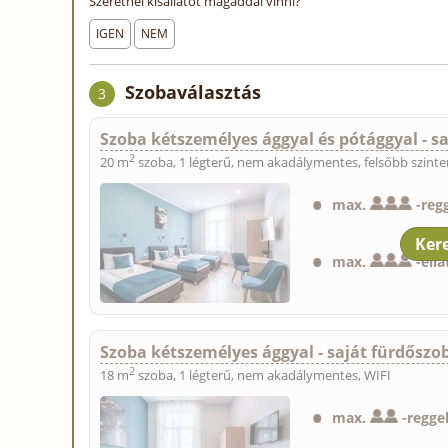
Szeretnél kisállatot magaddal vinni?
IGEN
NEM
Szobaválasztás
3
Szoba kétszemélyes ággyal és pótággyal - s
2
20 m
szoba, 1 légterű, nem akadálymentes, felsőbb szinte
max.
-
regg
max.
-
ellá
Szoba kétszemélyes ággyal - saját fürdőszo
2
18 m
szoba, 1 légterű, nem akadálymentes, WIFI
max.
-
reggel