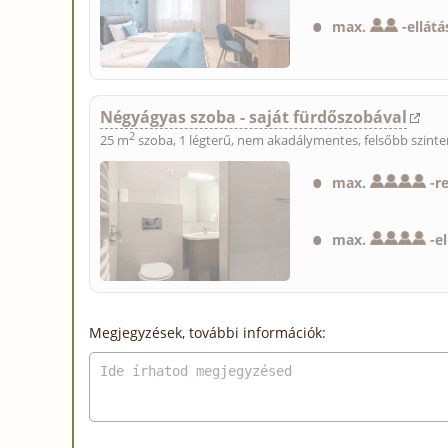
max.
-
ellátá
Négyágyas szoba - saját fürdőszobával
2
25 m
szoba, 1 légterű, nem akadálymentes, felsőbb szinte
max.
-
r
max.
-
e
Megjegyzések, további információk: