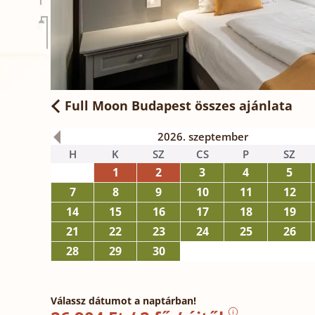
Full Moon Budapest
összes ajánlata
2026. szeptember
H
K
SZ
CS
P
SZ
1
2
3
4
5
7
8
9
10
11
12
14
15
16
17
18
19
21
22
23
24
25
26
28
29
30
Válassz dátumot a naptárban!