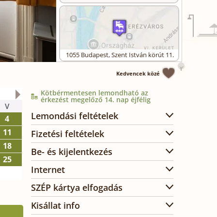
1055
Budapest
,
Szent István körút 11.
Kedvencek közé
Kötbérmentesen lemondható az
2026. november
érkezést megelőző 14. nap éjfélig
V
H
K
SZ
CS
P
SZ
Lemondási feltételek
4
11
2
3
4
5
6
7
Fizetési feltételek
18
9
10
11
12
13
14
Be- és kijelentkezés
25
16
17
18
19
20
21
Internet
23
24
25
26
27
28
30
SZÉP kártya elfogadás
Kisállat info