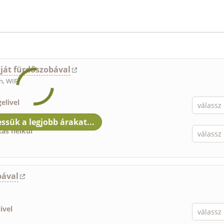
aját fürdőszobával
n, WIFI
elivel
tás nélkül
bával
ivel