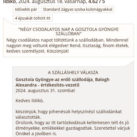
Ildikó
, 2024. augusztus 18. vasárnap,
4.62 / 5
Idősebb pár
Standard 2ágyas szoba különágyakkal
4 éjszakát töltött itt
"
NÉGY CSODÁLATOS NAP A GOSZTOLA GYÖNGYE
SZÁLLÓBAN
"
Négy csodálatos napot töltöttünk a szállodában. Mindennel
nagyon meg voltunk elégedve! Rend, tisztaság, finom ételek,
kedves személyzet. Köszönjük!
A SZÁLLÁSHELY VÁLASZA
Gosztola Gyöngye-az erdő szállodája, Balogh
Alexandra - értékesítés-vezető
2024. augusztus 31. szombat
Kedves Ildikó,
köszönjük, hogy pihenésük helyszínéül szállodánkat
választották.
Örülünk, hogy az itt tartózkodásuk kellemesen telt és jó
élményekke, emlékekkel gazdagodtak. Szeretettel várjuk
Önöket a jövőben is.