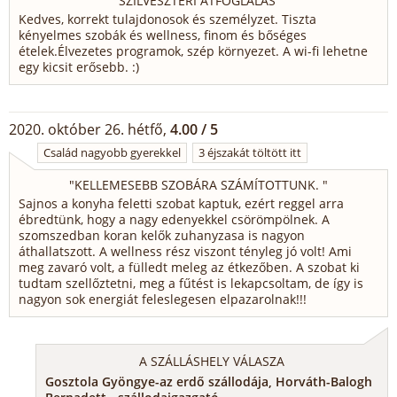
"
SZILVESZTERI ÁTFOGLALÁS
"
Kedves, korrekt tulajdonosok és személyzet. Tiszta
kényelmes szobák és wellness, finom és bőséges
ételek.Élvezetes programok, szép környezet. A wi-fi lehetne
egy kicsit erősebb. :)
2020. október 26. hétfő,
4.00 / 5
Család nagyobb gyerekkel
3 éjszakát töltött itt
"
KELLEMESEBB SZOBÁRA SZÁMÍTOTTUNK.
"
Sajnos a konyha feletti szobat kaptuk, ezért reggel arra
ébredtünk, hogy a nagy edenyekkel csörömpölnek. A
szomszedban koran kelők zuhanyzasa is nagyon
áthallatszott. A wellness rész viszont tényleg jó volt! Ami
meg zavaró volt, a fülledt meleg az étkezőben. A szobat ki
tudtam szellőztetni, meg a fűtést is lekapcsoltam, de így is
nagyon sok energiát feleslegesen elpazarolnak!!!
A SZÁLLÁSHELY VÁLASZA
Gosztola Gyöngye-az erdő szállodája, Horváth-Balogh