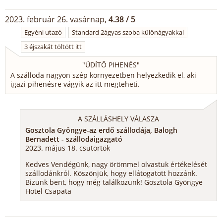
2023. február 26. vasárnap,
4.38 / 5
Egyéni utazó
Standard 2ágyas szoba különágyakkal
3 éjszakát töltött itt
"
ÜDÍTŐ PIHENÉS
"
A szálloda nagyon szép környezetben helyezkedik el, aki
igazi pihenésre vágyik az itt megteheti.
A SZÁLLÁSHELY VÁLASZA
Gosztola Gyöngye-az erdő szállodája, Balogh
Bernadett - szállodaigazgató
2023. május 18. csütörtök
Kedves Vendégünk, nagy örömmel olvastuk értékelését
szállodánkról. Köszönjük, hogy ellátogatott hozzánk.
Bizunk bent, hogy még találkozunk! Gosztola Gyöngye
Hotel Csapata