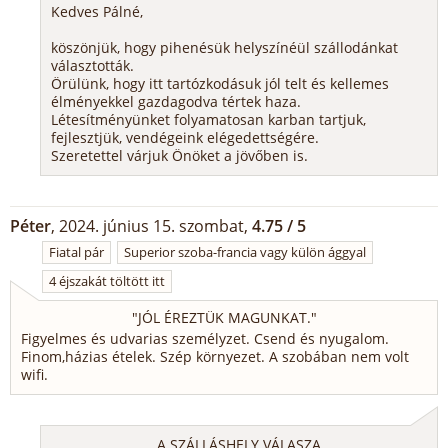
Kedves Pálné,
köszönjük, hogy pihenésük helyszínéül szállodánkat
választották.
Örülünk, hogy itt tartózkodásuk jól telt és kellemes
élményekkel gazdagodva tértek haza.
Létesítményünket folyamatosan karban tartjuk,
fejlesztjük, vendégeink elégedettségére.
Szeretettel várjuk Önöket a jövőben is.
Péter
, 2024. június 15. szombat,
4.75 / 5
Fiatal pár
Superior szoba-francia vagy külön ággyal
4 éjszakát töltött itt
"
JÓL ÉREZTÜK MAGUNKAT.
"
Figyelmes és udvarias személyzet. Csend és nyugalom.
Finom,házias ételek. Szép környezet. A szobában nem volt
wifi.
A SZÁLLÁSHELY VÁLASZA