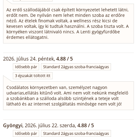
Az erdő szállodájából csak épített környezetet lehetett látni,
erdőt nem. De nyilván nem lehet minden szoba az erdőre
néző. Az ételek finomak voltak, a wellness rész kicsi de
kevesen voltak, így ki tudtuk használni. A szoba tiszta volt. A
környéken viszont látnivaló nincs. A Lenti gyógyfürdőbe
érdemes ellátogatni.
2026. július 24. péntek,
4.88 / 5
Idősebb pár
Standard 2ágyas szoba-franciaágyas
3 éjszakát töltött itt
Csodálatos környezetben van, személyzet nagyon
udvarias,ellátás kitűnő volt. Ami nem volt nekünk megfelelő
a szobánkban a szálloda alsóbb szintjének a teteje volt
látható és az internet szolgáltatás minősége nem volt jó!
Gyöngyi
, 2026. július 22. szerda,
4.88 / 5
Idősebb pár
Standard 2ágyas szoba-franciaágyas