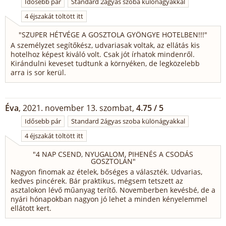
Idősebb pár
Standard 2ágyas szoba különágyakkal
4 éjszakát töltött itt
"
SZUPER HÉTVÉGE A GOSZTOLA GYÖNGYE HOTELBEN!!!
"
A személyzet segítőkész, udvariasak voltak, az ellátás kis
hotelhoz képest kiváló volt. Csak jót írhatok mindenről.
Kirándulni keveset tudtunk a környéken, de legközelebb
arra is sor kerül.
Éva
, 2021. november 13. szombat,
4.75 / 5
Idősebb pár
Standard 2ágyas szoba különágyakkal
4 éjszakát töltött itt
"
4 NAP CSEND, NYUGALOM, PIHENÉS A CSODÁS
GOSZTOLÁN
"
Nagyon finomak az ételek, bőséges a választék. Udvarias,
kedves pincérek. Bár praktikus, mégsem tetszett az
asztalokon lévő műanyag terítő. Novemberben kevésbé, de a
nyári hónapokban nagyon jó lehet a minden kényelemmel
ellátott kert.