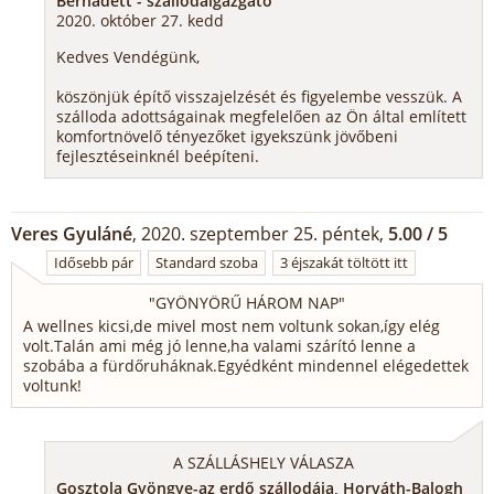
Bernadett - szállodaigazgató
2020. október 27. kedd
Kedves Vendégünk,
köszönjük építő visszajelzését és figyelembe vesszük. A
szálloda adottságainak megfelelően az Ön által említett
komfortnövelő tényezőket igyekszünk jövőbeni
fejlesztéseinknél beépíteni.
Veres Gyuláné
, 2020. szeptember 25. péntek,
5.00 / 5
Idősebb pár
Standard szoba
3 éjszakát töltött itt
"
GYÖNYÖRŰ HÁROM NAP
"
A wellnes kicsi,de mivel most nem voltunk sokan,így elég
volt.Talán ami még jó lenne,ha valami szárító lenne a
szobába a fürdőruháknak.Egyédként mindennel elégedettek
voltunk!
A SZÁLLÁSHELY VÁLASZA
Gosztola Gyöngye-az erdő szállodája, Horváth-Balogh