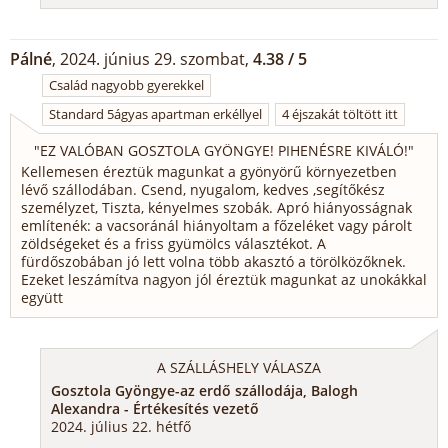
Pálné
, 2024. június 29. szombat,
4.38 / 5
Család nagyobb gyerekkel
Standard 5ágyas apartman erkéllyel
4 éjszakát töltött itt
"
EZ VALÓBAN GOSZTOLA GYÖNGYE! PIHENÉSRE KIVÁLÓ!
"
Kellemesen éreztük magunkat a gyönyörű környezetben
lévő szállodában. Csend, nyugalom, kedves ,segítőkész
személyzet, Tiszta, kényelmes szobák. Apró hiányosságnak
említenék: a vacsoránál hiányoltam a főzeléket vagy párolt
zöldségeket és a friss gyümölcs választékot. A
fürdőszobában jó lett volna több akasztó a törölközőknek.
Ezeket leszámítva nagyon jól éreztük magunkat az unokákkal
együtt
A SZÁLLÁSHELY VÁLASZA
Gosztola Gyöngye-az erdő szállodája, Balogh
Alexandra - Értékesítés vezető
2024. július 22. hétfő