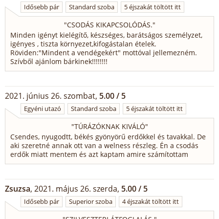
Idősebb pár
Standard szoba
5 éjszakát töltött itt
"
CSODÁS KIKAPCSOLÓDÁS.
"
Minden igényt kielégítő, készséges, barátságos személyzet,
igényes , tiszta környezet,kifogástalan ételek.
Röviden:"Mindent a vendégekért" mottóval jellemezném.
Szívből ajánlom bárkinek!!!!!!!!
2021. június 26. szombat,
5.00 / 5
Egyéni utazó
Standard szoba
5 éjszakát töltött itt
"
TÚRÁZÓKNAK KIVÁLÓ
"
Csendes, nyugodtt, békés gyönyörű erdőkkel és tavakkal. De
aki szeretné annak ott van a welness részleg. Én a csodás
erdők miatt mentem és azt kaptam amire számítottam
Zsuzsa
, 2021. május 26. szerda,
5.00 / 5
Idősebb pár
Superior szoba
4 éjszakát töltött itt