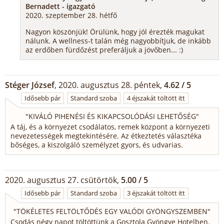
Bernadett - igazgató
2020. szeptember 28. hétfő
Nagyon köszönjük! Örülünk, hogy jól érezték magukat
nálunk. A wellness-t talán még nagyobbítjuk, de inkább
az erdőben fürdőzést preferáljuk a jövőben... :)
Stéger József
, 2020. augusztus 28. péntek,
4.62 / 5
Idősebb pár
Standard szoba
4 éjszakát töltött itt
"
KIVÁLÓ PIHENÉSI ÉS KIKAPCSOLÓDÁSI LEHETŐSÉG
"
A táj, és a környezet csodálatos, remek központ a környezeti
nevezetességek megtekintésére. Az étkeztetés választéka
bőséges, a kiszolgáló személyzet gyors, és udvarias.
2020. augusztus 27. csütörtök,
5.00 / 5
Idősebb pár
Standard szoba
3 éjszakát töltött itt
"
TÖKÉLETES FELTÖLTŐDÉS EGY VALÓDI GYÖNGYSZEMBEN
"
Csodás négy napot töltöttünk a Gosztola Gyöngye Hotelben.