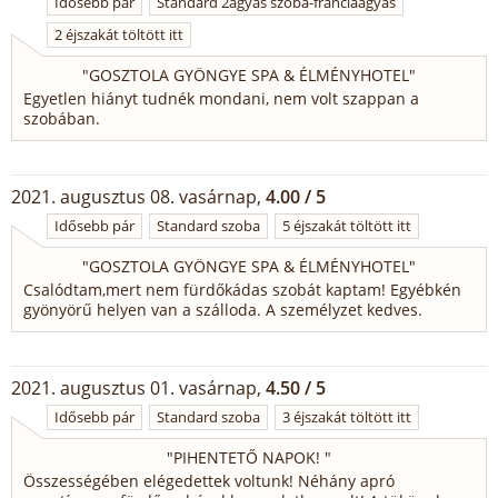
Idősebb pár
Standard 2ágyas szoba-franciaágyas
2 éjszakát töltött itt
"
GOSZTOLA GYÖNGYE SPA & ÉLMÉNYHOTEL
"
Egyetlen hiányt tudnék mondani, nem volt szappan a
szobában.
2021. augusztus 08. vasárnap,
4.00 / 5
Idősebb pár
Standard szoba
5 éjszakát töltött itt
"
GOSZTOLA GYÖNGYE SPA & ÉLMÉNYHOTEL
"
Csalódtam,mert nem fürdőkádas szobát kaptam! Egyébkén
gyönyörű helyen van a szálloda. A személyzet kedves.
2021. augusztus 01. vasárnap,
4.50 / 5
Idősebb pár
Standard szoba
3 éjszakát töltött itt
"
PIHENTETŐ NAPOK!
"
Összességében elégedettek voltunk! Néhány apró