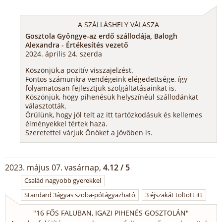
A SZÁLLÁSHELY VÁLASZA
Gosztola Gyöngye-az erdő szállodája, Balogh
Alexandra - Értékesítés vezető
2024. április 24. szerda
Köszönjük,a pozitív visszajelzést.
Fontos számunkra vendégeink elégedettsége, így
folyamatosan fejlesztjük szolgáltatásainkat is.
Köszönjük, hogy pihenésük helyszínéül szállodánkat
választották.
Örülünk, hogy jól telt az itt tartózkodásuk és kellemes
élményekkel tértek haza.
Szeretettel várjuk Önöket a jövőben is.
2023. május 07. vasárnap,
4.12 / 5
Család nagyobb gyerekkel
Standard 3ágyas szoba-pótágyazható
3 éjszakát töltött itt
"
16 FŐS FALUBAN, IGAZI PIHENÉS GOSZTOLÁN
"