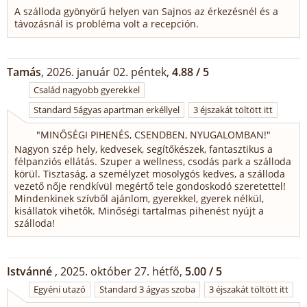
A szálloda gyönyörű helyen van Sajnos az érkezésnél és a
távozásnál is probléma volt a recepción.
Tamás
, 2026. január 02. péntek,
4.88 / 5
Család nagyobb gyerekkel
Standard 5ágyas apartman erkéllyel
3 éjszakát töltött itt
"
MINŐSÉGI PIHENÉS, CSENDBEN, NYUGALOMBAN!
"
Nagyon szép hely, kedvesek, segítőkészek, fantasztikus a
félpanziós ellátás. Szuper a wellness, csodás park a szálloda
körül. Tisztaság, a személyzet mosolygós kedves, a szálloda
vezető nője rendkívül megértő tele gondoskodó szeretettel!
Mindenkinek szívből ajánlom, gyerekkel, gyerek nélkül,
kisállatok vihetők. Minőségi tartalmas pihenést nyújt a
szálloda!
Istvánné
, 2025. október 27. hétfő,
5.00 / 5
Egyéni utazó
Standard 3 ágyas szoba
3 éjszakát töltött itt