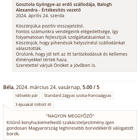
Gosztola Gyöngye-az erdő szállodája, Balogh
Alexandra - Értékesítés vezető
2024. április 24. szerda
Köszönjük,a pozitív visszajelzést.
Fontos számunkra vendégeink elégedettsége, így
folyamatosan fejlesztjük szolgáltatásainkat is.
Köszönjük, hogy pihenésük helyszínéül szállodánkat
választották.
Örülünk, hogy jól telt az itt tartózkodásuk és kellemes
élményekkel tértek haza.
Szeretettel várjuk Önöket a jövőben is.
Béla
, 2024. március 24. vasárnap,
5.00 / 5
Idősebb pár
Standard 2ágyas szoba-franciaágyas
3 éjszakát töltött itt
"
NAGYON MEGGYŐZŐ
"
Kitűnő konyha,kiemelkedő szakácsteljesitmény.Igen
gondosan Magyarország leghiresebb borvidékéről válogatott
borok.