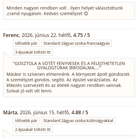
Minden nagyon rendben volt . Ilyen helyet választottunk
,csend nyugalom. Kedves személyzet 😊
Ferenc
, 2026. június 22. hétfő,
4.75 / 5
Idősebb pár
Standard 2ágyas szoba-franciaágyas
3 éjszakát töltött itt
"
GOSZTOLA A SÖTÉT FENYVESEK ÉS A FELEJTHETETLEN
GYALOGTÚRAK BIRODALMA....
"
Máskor is szívesen elmennénk. A környezet ápolt gondozott.
A személyzet gondos, segítö. Az épület varázslatos. Az
étkezés szervezett és az ételek nagyon rendben vannak.
Szóval jó volt ott lenni.
Márta
, 2026. június 15. hétfő,
4.88 / 5
Idősebb pár
Standard 2ágyas szoba különágyakkal
2 éjszakát töltött itt