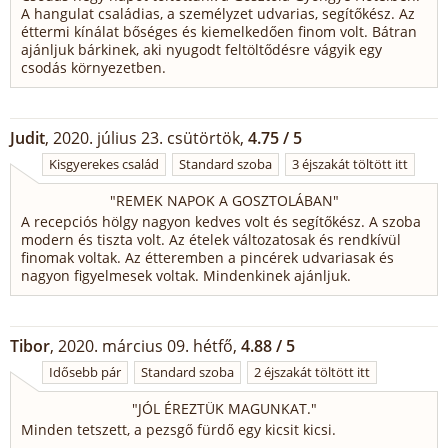
A hangulat családias, a személyzet udvarias, segítőkész. Az
éttermi kínálat bőséges és kiemelkedően finom volt. Bátran
ajánljuk bárkinek, aki nyugodt feltöltődésre vágyik egy
csodás környezetben.
Judit
, 2020. július 23. csütörtök,
4.75 / 5
Kisgyerekes család
Standard szoba
3 éjszakát töltött itt
"
REMEK NAPOK A GOSZTOLÁBAN
"
A recepciós hölgy nagyon kedves volt és segítőkész. A szoba
modern és tiszta volt. Az ételek változatosak és rendkívül
finomak voltak. Az étteremben a pincérek udvariasak és
nagyon figyelmesek voltak. Mindenkinek ajánljuk.
Tibor
, 2020. március 09. hétfő,
4.88 / 5
Idősebb pár
Standard szoba
2 éjszakát töltött itt
"
JÓL ÉREZTÜK MAGUNKAT.
"
Minden tetszett, a pezsgő fürdő egy kicsit kicsi.