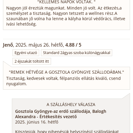
"
KELLEMES NAPOK VOLTAK.
"
Nagyon jól éreztük magunkat. Minden jó volt. Az ėtkezés,a
szemėlyzet a tisztaság. Nagyon tetszett a wellnes rėsz.A
szaunában jô volna ha lenne a kályha körül vėdőrács, illetve
ivási lehetőség.
Jenő
, 2025. május 26. hétfő,
4.88 / 5
Egyéni utazó
Standard 2ágyas szoba különágyakkal
2 éjszakát töltött itt
"
REMEK HÉTVÉGE A GOSZTOLA GYÖNGYE SZÁLLODÁBAN.
"
Tisztaság, kedvesek voltak, félpanziós ellátás kiváló, csend
nyugalom.
A SZÁLLÁSHELY VÁLASZA
Gosztola Gyöngye-az erdő szállodája, Balogh
Alexandra - Értékesítés vezető
2025. június 16. hétfő
Köszönjük, hogy pihenésük helyszínéül szállodánkat