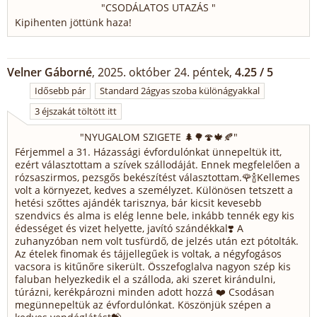
"
CSODÁLATOS UTAZÁS
"
Kipihenten jöttünk haza!
Velner Gáborné
, 2025. október 24. péntek,
4.25 / 5
Idősebb pár
Standard 2ágyas szoba különágyakkal
3 éjszakát töltött itt
"
NYUGALOM SZIGETE 🌲🌳🍄🍁🍂
"
Férjemmel a 31. Házassági évfordulónkat ünnepeltük itt,
ezért választottam a szívek szállodáját. Ennek megfelelően a
rózsaszirmos, pezsgős bekészítést választottam.🌹🍾Kellemes
volt a környezet, kedves a személyzet. Különösen tetszett a
hetési szőttes ajándék tarisznya, bár kicsit kevesebb
szendvics és alma is elég lenne bele, inkább tennék egy kis
édességet és vizet helyette, javító szándékkal❣️ A
zuhanyzóban nem volt tusfürdő, de jelzés után ezt pótolták.
Az ételek finomak és tájjellegűek is voltak, a négyfogásos
vacsora is kitűnőre sikerült. Összefoglalva nagyon szép kis
faluban helyezkedik el a szálloda, aki szeret kirándulni,
túrázni, kerékpározni minden adott hozzá ❤️ Csodásan
megünnepeltük az évfordulónkat. Köszönjük szépen a