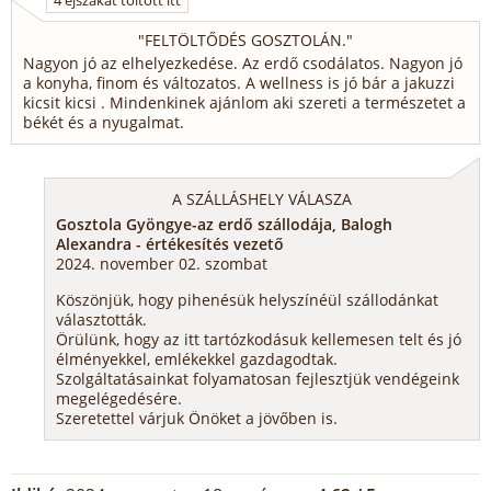
4 éjszakát töltött itt
"
FELTÖLTŐDÉS GOSZTOLÁN.
"
Nagyon jó az elhelyezkedése. Az erdő csodálatos. Nagyon jó
a konyha, finom és változatos. A wellness is jó bár a jakuzzi
kicsit kicsi . Mindenkinek ajánlom aki szereti a természetet a
békét és a nyugalmat.
A SZÁLLÁSHELY VÁLASZA
Gosztola Gyöngye-az erdő szállodája, Balogh
Alexandra - értékesítés vezető
2024. november 02. szombat
Köszönjük, hogy pihenésük helyszínéül szállodánkat
választották.
Örülünk, hogy az itt tartózkodásuk kellemesen telt és jó
élményekkel, emlékekkel gazdagodtak.
Szolgáltatásainkat folyamatosan fejlesztjük vendégeink
megelégedésére.
Szeretettel várjuk Önöket a jövőben is.