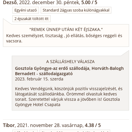
Dezső
, 2022. december 30. péntek,
5.00 / 5
Egyéni utazó
Standard 2ágyas szoba különágyakkal
2 éjszakát töltött itt
"
REMEK ÜNNEP UTÁNI KÉT ÉJSZAKA.
"
Kedves személyzet, tisztaság , jó ellátás, bőséges reggeli és
vacsora.
A SZÁLLÁSHELY VÁLASZA
Gosztola Gyöngye-az erdő szállodája, Horváth-Balogh
Bernadett - szállodaigazgató
2023. február 15. szerda
Kedves Vendégünk, köszönjük pozitív visszajelzését, és
látogatását szállodánkba. Örömmel olvastuk kedves
sorait. Szeretettel várjuk vissza a jövőben is! Gosztola
Gyöngye Hotel Csapata
Tibor
, 2021. november 28. vasárnap,
4.38 / 5