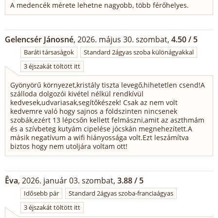
A medencék mérete lehetne nagyobb, több férőhelyes.
Gelencsér Jánosné
, 2026. május 30. szombat,
4.50 / 5
Baráti társaságok
Standard 2ágyas szoba különágyakkal
3 éjszakát töltött itt
Gyönyörű környezet,kristály tiszta levegő,hihetetlen csend!A
szálloda dolgozói kivétel nélkül rendkívül
kedvesek,udvariasak,segítőkészek! Csak az nem volt
kedvemre való hogy sajnos a földszinten nincsenek
szobák,ezért 13 lépcsőn kellett felmászni,amit az aszthmám
és a szívbeteg kutyám cipelése jócskán megnehezített.A
másik negatívum a wifi hiányossága volt.Ezt leszámítva
biztos hogy nem utoljára voltam ott!
Êva
, 2026. január 03. szombat,
3.88 / 5
Idősebb pár
Standard 2ágyas szoba-franciaágyas
3 éjszakát töltött itt