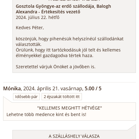
Gosztola Gyöngye-az erdő szállodája, Balogh
Alexandra - Értékesítés vezető
2024. július 22. hétfő
Kedves Péter,
köszönjük, hogy pihenésük helyszínéül szállodánkat
választották.
Örülünk, hogy itt tartózkodásuk jól telt és kellemes
élményekkel gazdagodva tértek haza.
Szeretettel várjuk Önöket a jövőben is.
Mónika
, 2024. április 21. vasárnap,
5.00 / 5
Idősebb pár
2 éjszakát töltött itt
"
KELLEMES MEGHITT HÉTVÉGE
"
Lehetne több medence kint és bent is!
A SZÁLLÁSHELY VÁLASZA