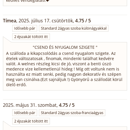
kedves vendéglátást💝
Tímea
, 2025. július 17. csütörtök,
4.75 / 5
Idősebb pár
Standard 2ágyas szoba különágyakkal
2 éjszakát töltött itt
"
CSEND ÉS NYUGALOM SZIGETE
"
A szálloda a kikapcsolódás a csend nyugalom szigete. Az
ételek változatosak , finomak, mindenki találhat kedvére
valót. A welnes részleg kicsi de jó, viszont a benti úszó
medence vize kellemetlenül hideg ! Míg ott voltunk nem is
használta ez miatt senki, pedig nagyon dekoratív és szépen
meg van csinálva.(Ezt sajnáljuk !) Gyönyörű a szállodát körül
ölelő erdő.
2025. május 31. szombat,
4.75 / 5
Idősebb pár
Standard 2ágyas szoba-franciaágyas
2 éjszakát töltött itt