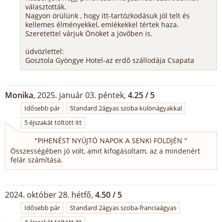
választották.
Nagyon örülünk , hogy itt-tartózkodásuk jól telt és
kellemes élményekkel, emlékekkel tértek haza.
Szeretettel várjuk Önöket a jövőben is.
üdvözlettel:
Gosztola Gyöngye Hotel-az erdő szállodája Csapata
Monika
, 2025. január 03. péntek,
4.25 / 5
Idősebb pár
Standard 2ágyas szoba különágyakkal
5 éjszakát töltött itt
"
PIHENÉST NYÚJTÓ NAPOK A SENKI FÖLDJÉN
"
Összességében jó volt, amit kifogásoltam, az a mindenért
felár számítása.
2024. október 28. hétfő,
4.50 / 5
Idősebb pár
Standard 2ágyas szoba-franciaágyas