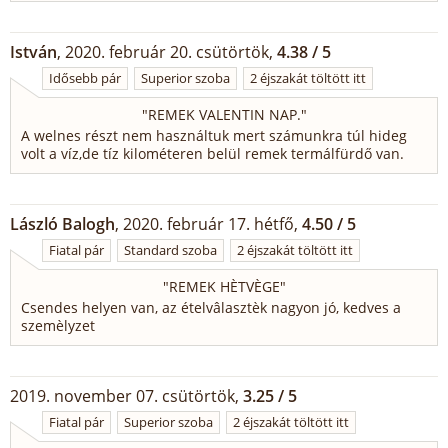
István
, 2020. február 20. csütörtök,
4.38 / 5
Idősebb pár
Superior szoba
2 éjszakát töltött itt
"
REMEK VALENTIN NAP.
"
A welnes részt nem használtuk mert számunkra túl hideg
volt a víz,de tíz kilométeren belül remek termálfürdő van.
László Balogh
, 2020. február 17. hétfő,
4.50 / 5
Fiatal pár
Standard szoba
2 éjszakát töltött itt
"
REMEK HÈTVÈGE
"
Csendes helyen van, az ételvâlasztèk nagyon jó, kedves a
szemèlyzet
2019. november 07. csütörtök,
3.25 / 5
Fiatal pár
Superior szoba
2 éjszakát töltött itt