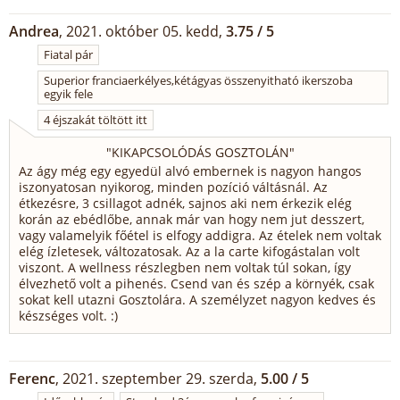
Andrea
, 2021. október 05. kedd,
3.75 / 5
Fiatal pár
Superior franciaerkélyes,kétágyas összenyitható ikerszoba
egyik fele
4 éjszakát töltött itt
"
KIKAPCSOLÓDÁS GOSZTOLÁN
"
Az ágy még egy egyedül alvó embernek is nagyon hangos
iszonyatosan nyikorog, minden pozíció váltásnál. Az
étkezésre, 3 csillagot adnék, sajnos aki nem érkezik elég
korán az ebédlőbe, annak már van hogy nem jut desszert,
vagy valamelyik főétel is elfogy addigra. Az ételek nem voltak
elég ízletesek, változatosak. Az a la carte kifogástalan volt
viszont. A wellness részlegben nem voltak túl sokan, így
élvezhető volt a pihenés. Csend van és szép a környék, csak
sokat kell utazni Gosztolára. A személyzet nagyon kedves és
készséges volt. :)
Ferenc
, 2021. szeptember 29. szerda,
5.00 / 5