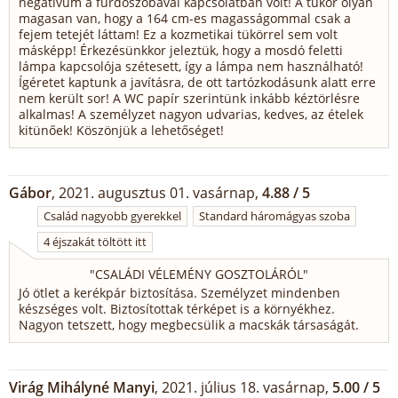
negatívum a fürdőszobával kapcsolatban volt! A tükör olyan
magasan van, hogy a 164 cm-es magasságommal csak a
fejem tetejét láttam! Ez a kozmetikai tükörrel sem volt
másképp! Érkezésünkkor jeleztük, hogy a mosdó feletti
lámpa kapcsolója szétesett, így a lámpa nem használható!
Ígéretet kaptunk a javításra, de ott tartózkodásunk alatt erre
nem került sor! A WC papír szerintünk inkább kéztörlésre
alkalmas! A személyzet nagyon udvarias, kedves, az ételek
kitünőek! Köszönjük a lehetőséget!
Gábor
, 2021. augusztus 01. vasárnap,
4.88 / 5
Család nagyobb gyerekkel
Standard háromágyas szoba
4 éjszakát töltött itt
"
CSALÁDI VÉLEMÉNY GOSZTOLÁRÓL
"
Jó ötlet a kerékpár biztosítása. Személyzet mindenben
készséges volt. Biztosítottak térképet is a környékhez.
Nagyon tetszett, hogy megbecsülik a macskák társaságát.
Virág Mihályné Manyi
, 2021. július 18. vasárnap,
5.00 / 5