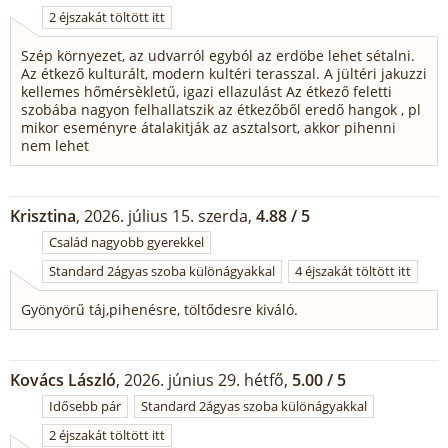
2 éjszakát töltött itt
Szép környezet, az udvarról egyból az erdöbe lehet sétalni.
Az étkező kulturált, modern kultéri terasszal. A jültéri jakuzzi
kellemes hőmérsèkletű, igazi ellazulást Az étkező feletti
szobába nagyon felhallatszik az étkezőből eredő hangok , pl
mikor eseményre átalakitják az asztalsort, akkor pihenni
nem lehet
Krisztina
, 2026. július 15. szerda,
4.88 / 5
Család nagyobb gyerekkel
Standard 2ágyas szoba különágyakkal
4 éjszakát töltött itt
Gyönyörű táj,pihenésre, töltődesre kiváló.
Kovács László
, 2026. június 29. hétfő,
5.00 / 5
Idősebb pár
Standard 2ágyas szoba különágyakkal
2 éjszakát töltött itt