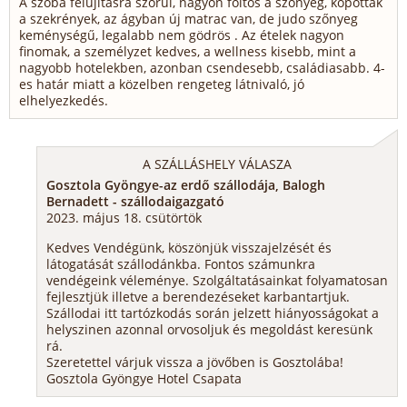
A szoba felújításra szorul, nagyon foltos a szőnyeg, kopottak
a szekrények, az ágyban új matrac van, de judo szőnyeg
keménységű, legalabb nem gödrös . Az ételek nagyon
finomak, a személyzet kedves, a wellness kisebb, mint a
nagyobb hotelekben, azonban csendesebb, családiasabb. 4-
es határ miatt a közelben rengeteg látnivaló, jó
elhelyezkedés.
A SZÁLLÁSHELY VÁLASZA
Gosztola Gyöngye-az erdő szállodája, Balogh
Bernadett - szállodaigazgató
2023. május 18. csütörtök
Kedves Vendégünk, köszönjük visszajelzését és
látogatását szállodánkba. Fontos számunkra
vendégeink véleménye. Szolgáltatásainkat folyamatosan
fejlesztjük illetve a berendezéseket karbantartjuk.
Szállodai itt tartózkodás során jelzett hiányosságokat a
helyszinen azonnal orvosoljuk és megoldást keresünk
rá.
Szeretettel várjuk vissza a jövőben is Gosztolába!
Gosztola Gyöngye Hotel Csapata