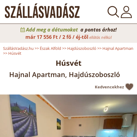
Add meg a dátumokat
a pontos árhoz!
már
17 556 Ft / 2 fő / éj-től
ellátás nélkül
SzállásVadász.hu
>>
Észak Alföld
>>
Hajdúszoboszló
>>
Hajnal Apartman
>>
Húsvét
Húsvét
Hajnal Apartman, Hajdúszoboszló
Kedvencekhez