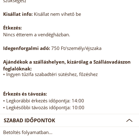
szükséges)
Kisállat info:
Kisállat nem vihető be
Étkezés:
Nincs étterem a vendégházban.
Idegenforgalmi adó:
750 Ft/személy/éjszaka
Ajándékok a szálláshelyen, kizárólag a Szállásvadászon
foglalóknak:
• Ingyen tűzifa szabadtéri sütéshez, főzéshez
Érkezés és távozás:
• Legkorábbi érkezés időpontja: 14:00
• Legkésőbbi távozás időpontja: 10:00
SZABAD IDŐPONTOK
Betöltés folyamatban...