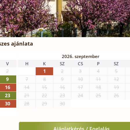
zes ajánlata
2026. szeptember
V
H
K
SZ
CS
P
SZ
2
1
2
3
4
5
9
7
8
9
10
11
12
16
14
15
16
17
18
19
23
21
22
23
24
25
26
30
28
29
30
Ajánlatkérés / Foglalás