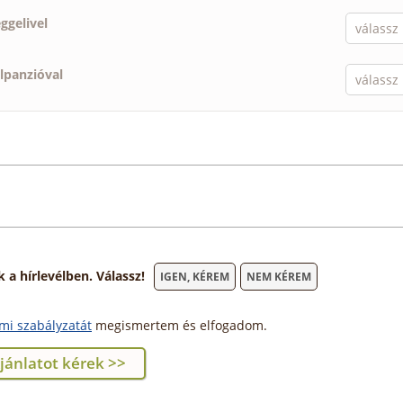
eggelivel
élpanzióval
 hírlevélben. Válassz!
IGEN, KÉREM
NEM KÉREM
mi szabályzatát
megismertem és elfogadom.