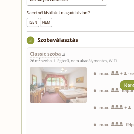
Szeretnél kisállatot magaddal vinni?
IGEN
NEM
Szobaválasztás
3
Classic szoba
2
26 m
szoba, 1 légterű, nem akadálymentes, WIFI
max.
+
-
re
max.
-
félpa
max.
+
-
max.
-
fél