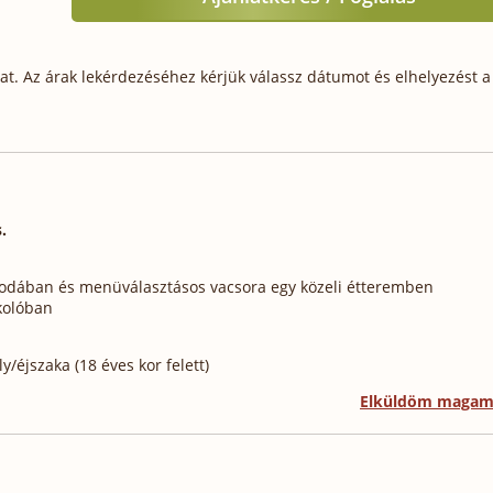
t. Az árak lekérdezéséhez kérjük válassz dátumot és elhelyezést a 
.
állodában és menüválasztásos vacsora egy közeli étteremben
rkolóban
/éjszaka (18 éves kor felett)
Elküldöm maga