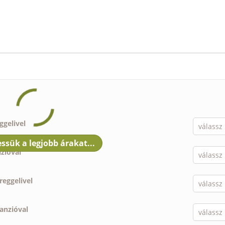
ggelivel
nzióval
reggelivel
panzióval