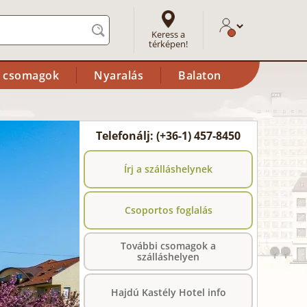
Keress a
térképen!
i csomagok
Nyaralás
Balaton
Telefonálj: (+36-1) 457-8450
Írj a szálláshelynek
Csoportos foglalás
További csomagok a
szálláshelyen
Hajdú Kastély Hotel info