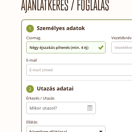
AJÁNLATKÉRÉS / FOGLALÁS
Személyes adatok
1
Csomag
Vezetéknév
Négy éjszakás pihenés (min. 4 éj)
E-mail
Utazás adatai
2
Érkezés / Utazás
Ellátás