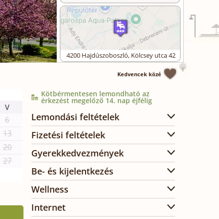
4200
Hajdúszoboszló
,
Kölcsey utca 42
Kedvencek közé
Kötbérmentesen lemondható az
érkezést megelőző 14. nap éjfélig
V
Lemondási feltételek
6
13
Fizetési feltételek
20
Gyerekkedvezmények
27
Be- és kijelentkezés
Wellness
Internet