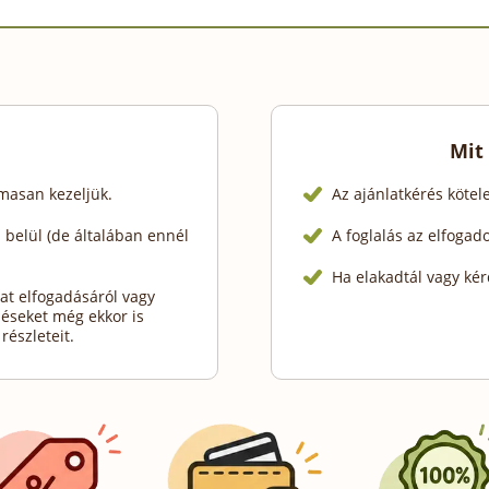
Mit
lmasan kezeljük.
Az ajánlatkérés köte
belül (de általában ennél
A foglalás az elfogad
Ha elakadtál vagy kér
at elfogadásáról vagy
déseket még ekkor is
részleteit.