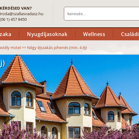
KÉRDÉSED VAN?
iroda@szallasvadasz.hu
(06 1) 457 8450
szaka
Nyugdíjasoknak
Wellness
Család
stély Hotel
>>
Négy éjszakás pihenés (min. 4 éj)
j)