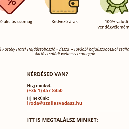
0 akciós csomag
Kedvező árak
100% valódi
vendégvélemén
 Kastély Hotel Hajdúszoboszló - vissza
További hajdúszoboszlói száll
Akciós családi wellness csomagok
KÉRDÉSED VAN?
Hívj minket:
(+36-1) 457-8450
Írj nekünk:
iroda@szallasvadasz.hu
ITT IS MEGTALÁLSZ MINKET: