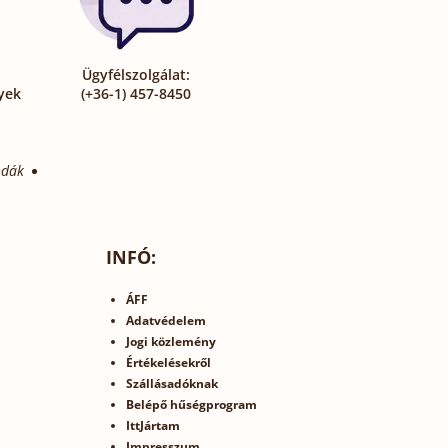
Ügyfélszolgálat:
yek
(+36-1) 457-8450
odák
INFÓ:
ÁFF
Adatvédelem
Jogi közlemény
Értékelésekről
Szállásadóknak
Belépő hűségprogram
IttJártam
Impresszum