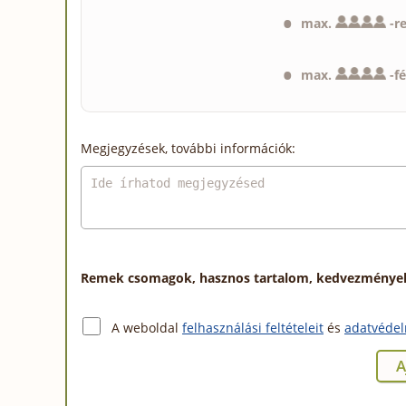
max.
-
r
max.
-
f
Megjegyzések, további információk:
Remek csomagok, hasznos tartalom, kedvezmények a
A weboldal
felhasználási feltételeit
és
adatvédel