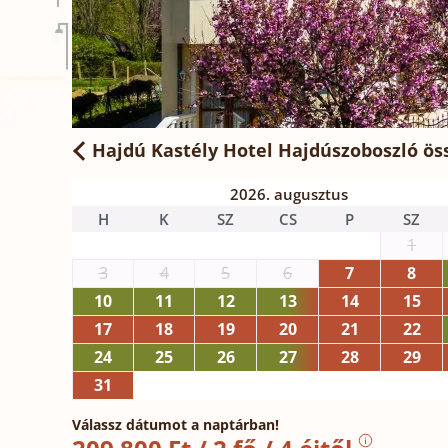
Hajdú Kastély Hotel Hajdúszoboszló
öss
2026. augusztus
H
K
SZ
CS
P
SZ
1
3
4
5
6
7
8
10
11
12
13
14
15
17
18
19
20
21
22
24
25
26
27
28
29
31
Válassz dátumot a naptárban!