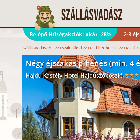
Belépő Hűségakciók: akár -28%
2-3 éj
SzállásVadász.hu
>>
Észak Alföld
>>
Hajdúszoboszló
>>
Hajdú Ka
Négy éjszakás pihenés (min. 4 é
Hajdú Kastély Hotel Hajdúszoboszló