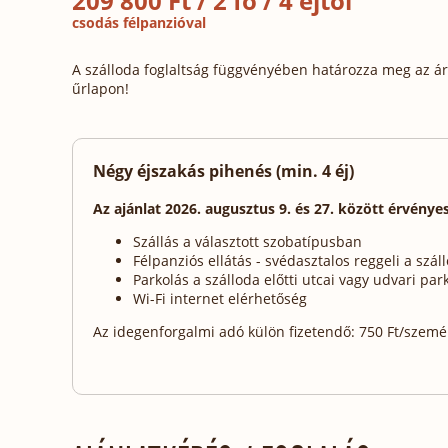
209 800 Ft / 2 fő / 4 éjtől
csodás félpanzióval
A szálloda foglaltság függvényében határozza meg az ára
űrlapon!
Négy éjszakás pihenés (min. 4 éj)
Az ajánlat 2026. augusztus 9. és 27. között érvényes
Szállás a választott szobatípusban
Félpanziós ellátás - svédasztalos reggeli a sz
Parkolás a szálloda előtti utcai vagy udvari pa
Wi-Fi internet elérhetőség
Az idegenforgalmi adó külön fizetendő: 750 Ft/személy