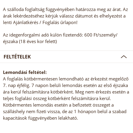
A szálloda foglaltság függvényében határozza meg az árat. Az
árak lekérdezéséhez kérjük válassz dátumot és elhelyezést a
lenti Ajánlatkérés / Foglalás űrlapon!
Az idegenforgalmi adó külön fizetendő: 600 Ft/személy/
éjszaka (18 éves kor felett)
FELTÉTELEK
Lemondási feltétel:
A foglalás kötbérmentesen lemondható az érkezést megelőző
7. nap éjfélig. 7 napon belüli lemondás esetén az első éjszaka
ára kerül felszámításra kötbérként. Meg nem érkezés esetén a
teljes foglalási összeg kötbérként felszámításra kerül.
Kötbérmentes lemondás esetén a befizetett összeget a
szálláshely nem fizeti vissza, de az 1 hónapon belül a szabad
kapacitások függvényében lelakható.