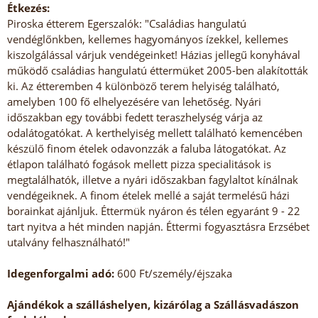
Étkezés:
Piroska étterem Egerszalók: "Családias hangulatú
vendéglőnkben, kellemes hagyományos ízekkel, kellemes
kiszolgálással várjuk vendégeinket! Házias jellegű konyhával
működő családias hangulatú éttermüket 2005-ben alakították
ki. Az étteremben 4 különböző terem helyiség található,
amelyben 100 fő elhelyezésére van lehetőség. Nyári
időszakban egy további fedett teraszhelység várja az
odalátogatókat. A kerthelyiség mellett található kemencében
készülő finom ételek odavonzzák a faluba látogatókat. Az
étlapon található fogások mellett pizza specialitások is
megtalálhatók, illetve a nyári időszakban fagylaltot kínálnak
vendégeiknek. A finom ételek mellé a saját termelésű házi
borainkat ajánljuk. Éttermük nyáron és télen egyaránt 9 - 22
tart nyitva a hét minden napján. Éttermi fogyasztásra Erzsébet
utalvány felhasználható!"
Idegenforgalmi adó:
600 Ft/személy/éjszaka
Ajándékok a szálláshelyen, kizárólag a Szállásvadászon