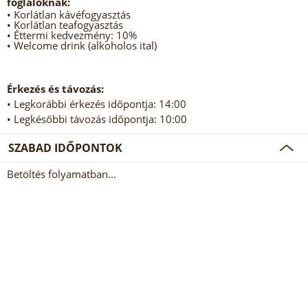
foglalóknak:
• Korlátlan kávéfogyasztás
• Korlátlan teafogyasztás
• Éttermi kedvezmény: 10%
• Welcome drink (alkoholos ital)
Érkezés és távozás:
• Legkorábbi érkezés időpontja: 14:00
• Legkésőbbi távozás időpontja: 10:00
SZABAD IDŐPONTOK
Betöltés folyamatban...