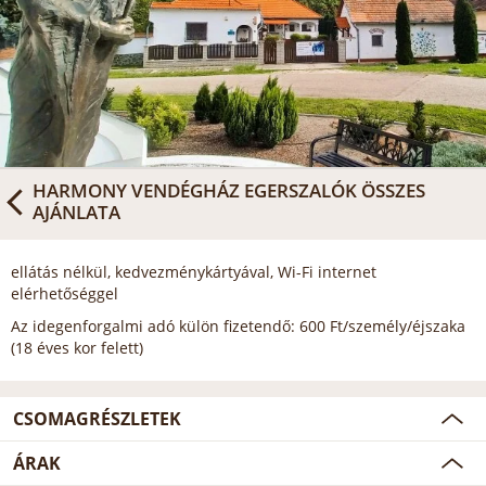
HARMONY VENDÉGHÁZ EGERSZALÓK
ÖSSZES
AJÁNLATA
ellátás nélkül, kedvezménykártyával, Wi-Fi internet
elérhetőséggel
Az idegenforgalmi adó külön fizetendő: 600 Ft/személy/éjszaka
(18 éves kor felett)
CSOMAGRÉSZLETEK
ÁRAK