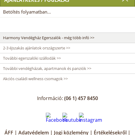
AJÁNLATKÉRÉS / FOGLALÁS
Betöltés folyamatban...
Harmony Vendégház Egerszalók - még több infó >>
2-3 éjszakás ajánlatok országszerte >>
További egerszalóki szállodák >>
További vendégházak, apartmanok és panziók >>
Akciós családi wellness csomagok >>
Információ:
(06 1) 457 8450
ÁFF
|
Adatvédelem
|
Jogi közlemény
|
Értékelésekről
|