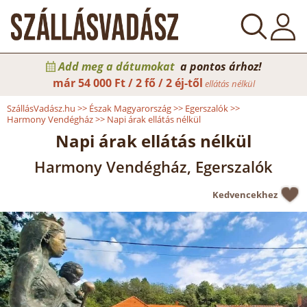
Add meg a dátumokat
a pontos árhoz!
már
54 000 Ft / 2 fő / 2 éj-től
ellátás nélkül
SzállásVadász.hu
>>
Észak Magyarország
>>
Egerszalók
>>
Harmony Vendégház
>>
Napi árak ellátás nélkül
Napi árak ellátás nélkül
Harmony Vendégház, Egerszalók
Kedvencekhez